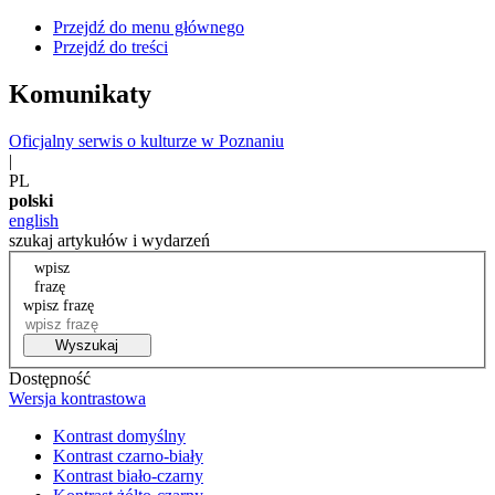
Przejdź do menu głównego
Przejdź do treści
Komunikaty
Oficjalny serwis o kulturze w Poznaniu
|
PL
polski
english
szukaj artykułów i wydarzeń
wpisz
frazę
wpisz frazę
Wyszukaj
Dostępność
Wersja kontrastowa
Kontrast domyślny
Kontrast czarno-biały
Kontrast biało-czarny