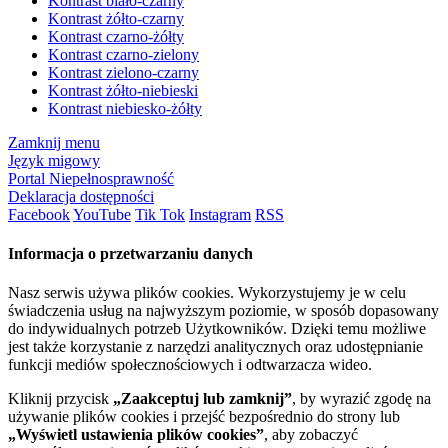
Kontrast biało-czarny
Kontrast żółto-czarny
Kontrast czarno-żółty
Kontrast czarno-zielony
Kontrast zielono-czarny
Kontrast żółto-niebieski
Kontrast niebiesko-żółty
Zamknij menu
Język migowy
Portal Niepełnosprawność
Deklaracja dostępności
Facebook
YouTube
Tik Tok
Instagram
RSS
Informacja o przetwarzaniu danych
Nasz serwis używa plików cookies. Wykorzystujemy je w celu
świadczenia usług na najwyższym poziomie, w sposób dopasowany
do indywidualnych potrzeb Użytkowników. Dzięki temu możliwe
jest także korzystanie z narzędzi analitycznych oraz udostępnianie
funkcji mediów społecznościowych i odtwarzacza wideo.
Kliknij przycisk
„Zaakceptuj lub zamknij”
, by wyrazić zgodę na
używanie plików cookies i przejść bezpośrednio do strony lub
„Wyświetl ustawienia plików cookies”
, aby zobaczyć