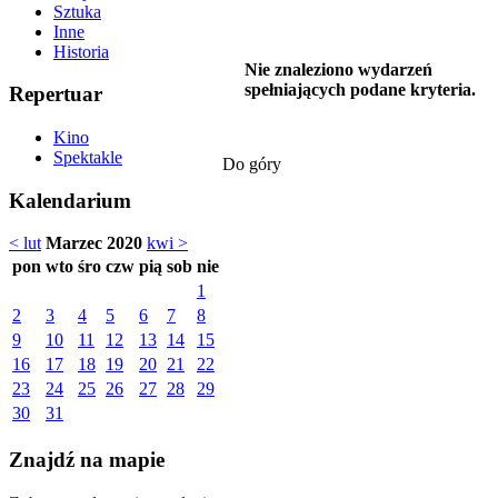
Sztuka
Inne
Historia
Nie znaleziono wydarzeń
spełniających podane kryteria.
Repertuar
Kino
Spektakle
Do góry
Kalendarium
< lut
Marzec 2020
kwi >
pon
wto
śro
czw
pią
sob
nie
1
2
3
4
5
6
7
8
9
10
11
12
13
14
15
16
17
18
19
20
21
22
23
24
25
26
27
28
29
30
31
Znajdź na mapie