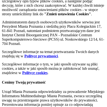
szczegółowy opis typów plików cookies, a następnie podjąć
decyzję, które z nich chcesz zaakceptować. W każdej chwili istnieje
możliwość zarządzania ustawieniami plików cookies - w stopce
strony umieściliśmy link do
"Zmień ustawienia Cookies"
.
Administratorem danych osobowych użytkowników serwisu jest
Prezydent Miasta Poznania z siedzibą przy Placu Kolegiackim 17,
61-841 Poznań, natomiast podmiotem przetwarzającym dane jest
Instytut Chemii Bioorganicznej PAN - Poznańskie Centrum
Superkomputerowo-Sieciowe (PCSS) ul. Noskowskiego 12/14, 61-
704 Poznań.
Szczegółowe informacje na temat przetwarzania Twoich danych
znajdują się w
Polityce prywatności
.
Szczegółowe informacje o tym, w jaki sposób używane są pliki
cookies, a także w jaki sposób można je zablokować lub usunąć,
znajdziesz w
Polityce cookies
.
Cenimy Twoją prywatność
Urząd Miasta Poznania odpowiedzialny za prowadzenie Miejskiego
Informatora Multimedialnego Miasta Poznania, zwraca szczególną
uwagę na przestrzeganie prawa użytkowników do prywatności.
Prezentowana informacja poniżej opisuje za co odpowiadają