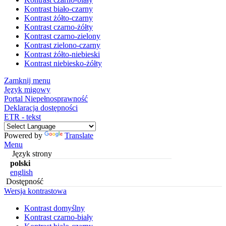
Kontrast biało-czarny
Kontrast żółto-czarny
Kontrast czarno-żółty
Kontrast czarno-zielony
Kontrast zielono-czarny
Kontrast żółto-niebieski
Kontrast niebiesko-żółty
Zamknij menu
Język migowy
Portal Niepełnosprawność
Deklaracja dostępności
ETR - tekst
Powered by
Translate
Menu
Język strony
polski
english
Dostępność
Wersja kontrastowa
Kontrast domyślny
Kontrast czarno-biały