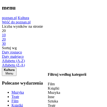
menu
poznan.pl
Kultura
Wróć do poznan.pl
Liczba wyników na stronie
20
10
20
30
Sortuj wg
Daty rosnąco
Daty malejąco
Alfabetu (A-Z)
Alfabetu (Z-A)
Kultura
Menu
Filtruj według kategorii
Polecane wydarzenia
Film
Książki
Muzyka
Muzyka
Teatr
Inne
Film
Sztuka
Książki
Teatr