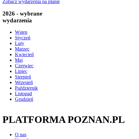
Zobacz wydarzenia na planie
2026 - wybrane
wydarzenia
Wstęp
Styczeń
Luty
Marzec
Kwiecień
Maj
Czerwiec
Lipiec
Sierpień
Wrzesień
Październik
Listopad
Grudzień
PLATFORMA POZNAN.PL
O nas