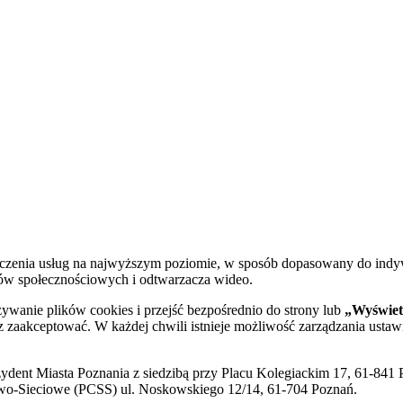
dczenia usług na najwyższym poziomie, w sposób dopasowany do indy
diów społecznościowych i odtwarzacza wideo.
żywanie plików cookies i przejść bezpośrednio do strony lub
„Wyświetl
sz zaakceptować. W każdej chwili istnieje możliwość zarządzania ustaw
ent Miasta Poznania z siedzibą przy Placu Kolegiackim 17, 61-841 P
o-Sieciowe (PCSS) ul. Noskowskiego 12/14, 61-704 Poznań.