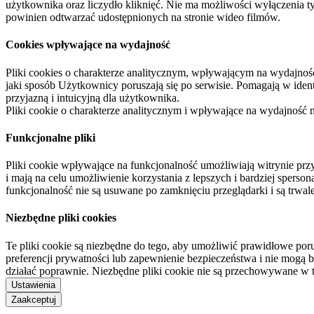
użytkownika oraz liczydło kliknięć. Nie ma możliwości wyłączenia t
powinien odtwarzać udostępnionych na stronie wideo filmów.
Cookies wpływające na wydajność
Pliki cookies o charakterze analitycznym, wpływającym na wydajność zb
jaki sposób Użytkownicy poruszają się po serwisie. Pomagają w ide
przyjazną i intuicyjną dla użytkownika.
Pliki cookie o charakterze analitycznym i wpływające na wydajność
Funkcjonalne pliki
Pliki cookie wpływające na funkcjonalność umożliwiają witrynie p
i mają na celu umożliwienie korzystania z lepszych i bardziej sperso
funkcjonalność nie są usuwane po zamknięciu przeglądarki i są trw
Niezbędne pliki cookies
Te pliki cookie są niezbędne do tego, aby umożliwić prawidłowe poru
preferencji prywatności lub zapewnienie bezpieczeństwa i nie mogą b
działać poprawnie. Niezbędne pliki cookie nie są przechowywane w 
Ustawienia
Zaakceptuj