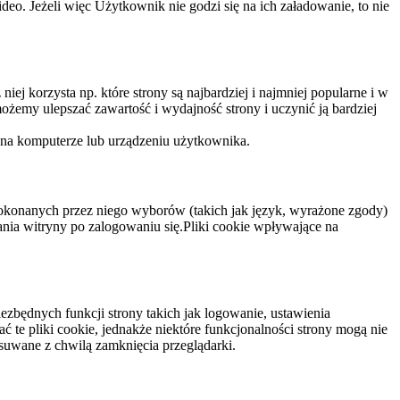
eo. Jeżeli więc Użytkownik nie godzi się na ich załadowanie, to nie
niej korzysta np. które strony są najbardziej i najmniej popularne i w
żemy ulepszać zawartość i wydajność strony i uczynić ją bardziej
 na komputerze lub urządzeniu użytkownika.
dokonanych przez niego wyborów (takich jak język, wyrażone zgody)
wania witryny po zalogowaniu się.Pliki cookie wpływające na
ezbędnych funkcji strony takich jak logowanie, ustawienia
 te pliki cookie, jednakże niektóre funkcjonalności strony mogą nie
suwane z chwilą zamknięcia przeglądarki.