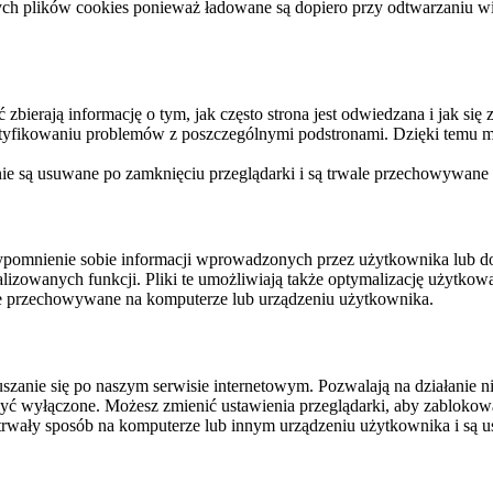
ych plików cookies ponieważ ładowane są dopiero przy odtwarzaniu wid
ierają informację o tym, jak często strona jest odwiedzana i jak się z 
ntyfikowaniu problemów z poszczególnymi podstronami. Dzięki temu mo
 nie są usuwane po zamknięciu przeglądarki i są trwale przechowywane
rzypomnienie sobie informacji wprowadzonych przez użytkownika lub 
nalizowanych funkcji. Pliki te umożliwiają także optymalizację użytko
ale przechowywane na komputerze lub urządzeniu użytkownika.
szanie się po naszym serwisie internetowym. Pozwalają na działanie ni
yć wyłączone. Możesz zmienić ustawienia przeglądarki, aby zablokować
trwały sposób na komputerze lub innym urządzeniu użytkownika i są u