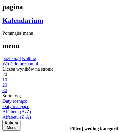
pagina
Kalendarium
Pominąłeś menu
menu
poznan.pl
Kultura
Wróć do poznan.pl
Liczba wyników na stronie
20
10
20
30
Sortuj wg
Daty rosnąco
Daty malejąco
Alfabetu (A-Z)
Alfabetu (Z-A)
Kultura
Menu
Filtruj według kategorii