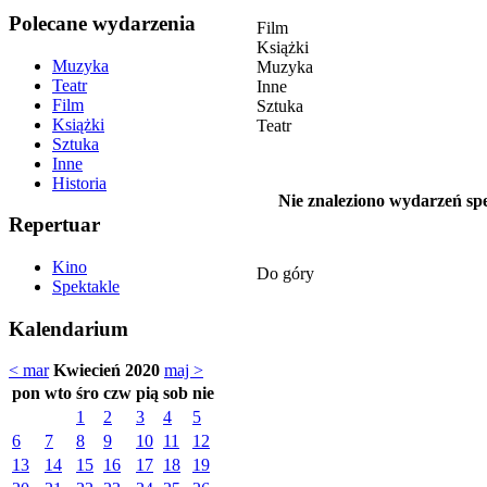
Polecane wydarzenia
Film
Książki
Muzyka
Muzyka
Teatr
Inne
Film
Sztuka
Książki
Teatr
Sztuka
Inne
Historia
Nie znaleziono wydarzeń spe
Repertuar
Kino
Do góry
Spektakle
Kalendarium
< mar
Kwiecień 2020
maj >
pon
wto
śro
czw
pią
sob
nie
1
2
3
4
5
6
7
8
9
10
11
12
13
14
15
16
17
18
19