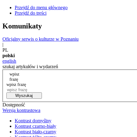
Przejdź do menu głównego
Przejdź do treści
Komunikaty
Oficjalny serwis o kulturze w Poznaniu
|
PL
polski
english
szukaj artykułów i wydarzeń
wpisz
frazę
wpisz frazę
Wyszukaj
Dostępność
Wersja kontrastowa
Kontrast domyślny
Kontrast czarno-biały
Kontrast biało-czarny