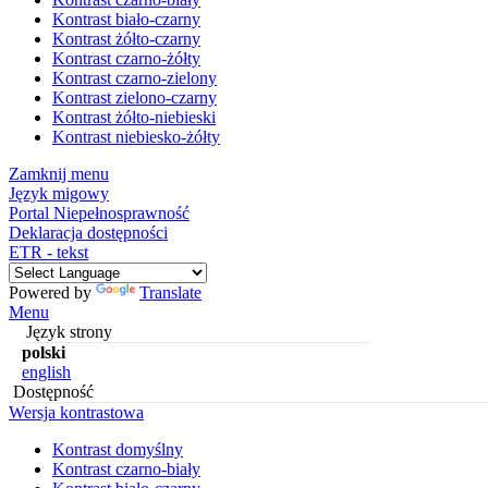
Kontrast biało-czarny
Kontrast żółto-czarny
Kontrast czarno-żółty
Kontrast czarno-zielony
Kontrast zielono-czarny
Kontrast żółto-niebieski
Kontrast niebiesko-żółty
Zamknij menu
Język migowy
Portal Niepełnosprawność
Deklaracja dostępności
ETR - tekst
Powered by
Translate
Menu
Język strony
polski
english
Dostępność
Wersja kontrastowa
Kontrast domyślny
Kontrast czarno-biały