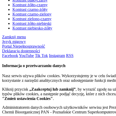
Kontrast biało-czarny
Kontrast żółto-czarny
Kontrast czarno-żółty
Kontrast czarno-zielony
Kontrast zielono-czarny
Kontrast żółto-niebieski
Kontrast niebiesko-żółty
Zamknij menu
Język migowy
Portal Niepełnosprawność
Deklaracja dostępności
Facebook
YouTube
Tik Tok
Instagram
RSS
Informacja o przetwarzaniu danych
Nasz serwis używa plików cookies. Wykorzystujemy je w celu świa
korzystanie z narzędzi analitycznych oraz udostępnianie funkcji me
Kliknij przycisk
„Zaakceptuj lub zamknij”
, by wyrazić zgodę na u
typów plików cookies, a następnie podjąć decyzję, które z nich chce
"Zmień ustawienia Cookies"
.
Administratorem danych osobowych użytkowników serwisu jest Prezyd
Chemii Bioorganicznej PAN - Poznańskie Centrum Superkomputerow