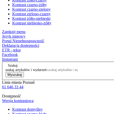
Kontrast żółto-czarny
Kontrast czarno-żółty
Kontrast czarno-zielony
Kontrast zielono-czarny
Kontrast żółto-niebieski
Kontrast niebiesko-żółty
Zamknij menu
Język migowy
Portal Niepełnosprawność
Deklaracja dostępności
ETR - tekst
Facebook
Instagram
Szukaj
szukaj artykułów i wydarzeń
Wyszukaj
Linia miasta Poznań
61 646 33 44
Dostępność
Wersja kontrastowa
Kontrast domyślny
Kontrast czarno-biały