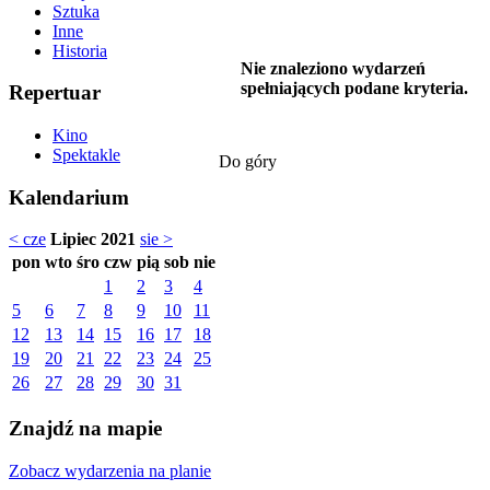
Sztuka
Inne
Historia
Nie znaleziono wydarzeń
spełniających podane kryteria.
Repertuar
Kino
Spektakle
Do góry
Kalendarium
< cze
Lipiec 2021
sie >
pon
wto
śro
czw
pią
sob
nie
1
2
3
4
5
6
7
8
9
10
11
12
13
14
15
16
17
18
19
20
21
22
23
24
25
26
27
28
29
30
31
Znajdź na mapie
Zobacz wydarzenia na planie