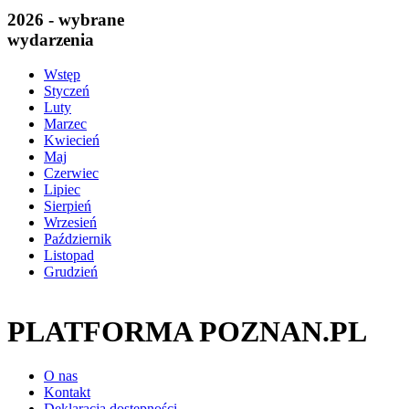
2026 - wybrane
wydarzenia
Wstęp
Styczeń
Luty
Marzec
Kwiecień
Maj
Czerwiec
Lipiec
Sierpień
Wrzesień
Październik
Listopad
Grudzień
PLATFORMA POZNAN.PL
O nas
Kontakt
Deklaracja dostępności