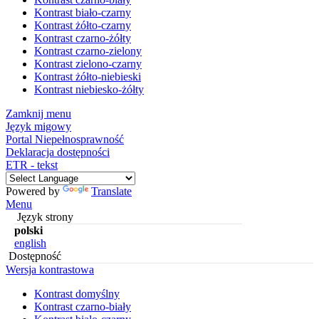
Kontrast biało-czarny
Kontrast żółto-czarny
Kontrast czarno-żółty
Kontrast czarno-zielony
Kontrast zielono-czarny
Kontrast żółto-niebieski
Kontrast niebiesko-żółty
Zamknij menu
Język migowy
Portal Niepełnosprawność
Deklaracja dostępności
ETR - tekst
Powered by
Translate
Menu
Język strony
polski
english
Dostępność
Wersja kontrastowa
Kontrast domyślny
Kontrast czarno-biały