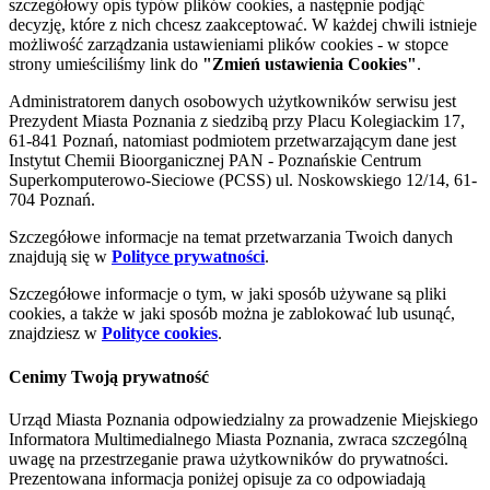
szczegółowy opis typów plików cookies, a następnie podjąć
decyzję, które z nich chcesz zaakceptować. W każdej chwili istnieje
możliwość zarządzania ustawieniami plików cookies - w stopce
strony umieściliśmy link do
"Zmień ustawienia Cookies"
.
Administratorem danych osobowych użytkowników serwisu jest
Prezydent Miasta Poznania z siedzibą przy Placu Kolegiackim 17,
61-841 Poznań, natomiast podmiotem przetwarzającym dane jest
Instytut Chemii Bioorganicznej PAN - Poznańskie Centrum
Superkomputerowo-Sieciowe (PCSS) ul. Noskowskiego 12/14, 61-
704 Poznań.
Szczegółowe informacje na temat przetwarzania Twoich danych
znajdują się w
Polityce prywatności
.
Szczegółowe informacje o tym, w jaki sposób używane są pliki
cookies, a także w jaki sposób można je zablokować lub usunąć,
znajdziesz w
Polityce cookies
.
Cenimy Twoją prywatność
Urząd Miasta Poznania odpowiedzialny za prowadzenie Miejskiego
Informatora Multimedialnego Miasta Poznania, zwraca szczególną
uwagę na przestrzeganie prawa użytkowników do prywatności.
Prezentowana informacja poniżej opisuje za co odpowiadają