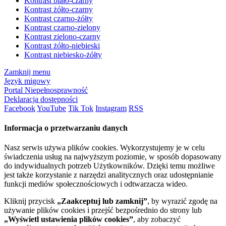
Kontrast biało-czarny
Kontrast żółto-czarny
Kontrast czarno-żółty
Kontrast czarno-zielony
Kontrast zielono-czarny
Kontrast żółto-niebieski
Kontrast niebiesko-żółty
Zamknij menu
Język migowy
Portal Niepełnosprawność
Deklaracja dostępności
Facebook
YouTube
Tik Tok
Instagram
RSS
Informacja o przetwarzaniu danych
Nasz serwis używa plików cookies. Wykorzystujemy je w celu
świadczenia usług na najwyższym poziomie, w sposób dopasowany
do indywidualnych potrzeb Użytkowników. Dzięki temu możliwe
jest także korzystanie z narzędzi analitycznych oraz udostępnianie
funkcji mediów społecznościowych i odtwarzacza wideo.
Kliknij przycisk
„Zaakceptuj lub zamknij”
, by wyrazić zgodę na
używanie plików cookies i przejść bezpośrednio do strony lub
„Wyświetl ustawienia plików cookies”
, aby zobaczyć