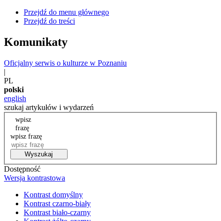
Przejdź do menu głównego
Przejdź do treści
Komunikaty
Oficjalny serwis o kulturze w Poznaniu
|
PL
polski
english
szukaj artykułów i wydarzeń
wpisz
frazę
wpisz frazę
Wyszukaj
Dostępność
Wersja kontrastowa
Kontrast domyślny
Kontrast czarno-biały
Kontrast biało-czarny