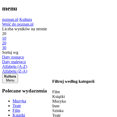
menu
poznan.pl
Kultura
Wróć do poznan.pl
Liczba wyników na stronie
20
10
20
30
Sortuj wg
Daty rosnąco
Daty malejąco
Alfabetu (A-Z)
Alfabetu (Z-A)
Kultura
Menu
Filtruj według kategorii
Polecane wydarzenia
Film
Książki
Muzyka
Muzyka
Teatr
Inne
Film
Sztuka
Książki
Teatr