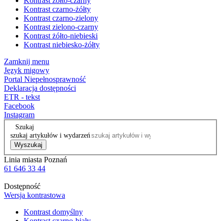
Kontrast żółto-czarny
Kontrast czarno-żółty
Kontrast czarno-zielony
Kontrast zielono-czarny
Kontrast żółto-niebieski
Kontrast niebiesko-żółty
Zamknij menu
Język migowy
Portal Niepełnosprawność
Deklaracja dostępności
ETR - tekst
Facebook
Instagram
Szukaj
szukaj artykułów i wydarzeń
Wyszukaj
Linia miasta Poznań
61 646 33 44
Dostępność
Wersja kontrastowa
Kontrast domyślny
Kontrast czarno-biały