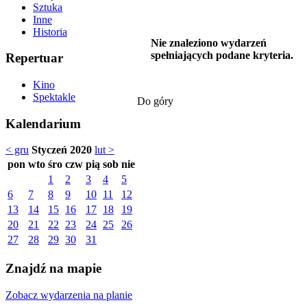
Sztuka
Inne
Historia
Nie znaleziono wydarzeń
spełniających podane kryteria.
Repertuar
Kino
Spektakle
Do góry
Kalendarium
< gru
Styczeń 2020
lut >
pon
wto
śro
czw
pią
sob
nie
1
2
3
4
5
6
7
8
9
10
11
12
13
14
15
16
17
18
19
20
21
22
23
24
25
26
27
28
29
30
31
Znajdź na mapie
Zobacz wydarzenia na planie