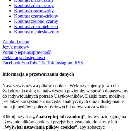
Kontrast biało-czarny
Kontrast żółto-czarny
Kontrast czarno-żółty
Kontrast czarno-zielony
Kontrast zielono-czarny
Kontrast żółto-niebieski
Kontrast niebiesko-żółty
Zamknij menu
Język migowy
Portal Niepełnosprawność
Deklaracja dostępności
Facebook
YouTube
Tik Tok
Instagram
RSS
Informacja o przetwarzaniu danych
Nasz serwis używa plików cookies. Wykorzystujemy je w celu
świadczenia usług na najwyższym poziomie, w sposób dopasowany
do indywidualnych potrzeb Użytkowników. Dzięki temu możliwe
jest także korzystanie z narzędzi analitycznych oraz udostępnianie
funkcji mediów społecznościowych i odtwarzacza wideo.
Kliknij przycisk
„Zaakceptuj lub zamknij”
, by wyrazić zgodę na
używanie plików cookies i przejść bezpośrednio do strony lub
„Wyświetl ustawienia plików cookies”
, aby zobaczyć