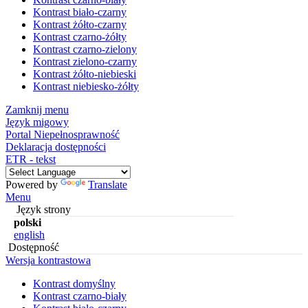
Kontrast biało-czarny
Kontrast żółto-czarny
Kontrast czarno-żółty
Kontrast czarno-zielony
Kontrast zielono-czarny
Kontrast żółto-niebieski
Kontrast niebiesko-żółty
Zamknij menu
Język migowy
Portal Niepełnosprawność
Deklaracja dostępności
ETR - tekst
Powered by
Translate
Menu
Język strony
polski
english
Dostępność
Wersja kontrastowa
Kontrast domyślny
Kontrast czarno-biały