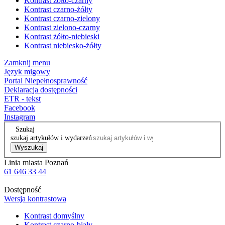
Kontrast żółto-czarny
Kontrast czarno-żółty
Kontrast czarno-zielony
Kontrast zielono-czarny
Kontrast żółto-niebieski
Kontrast niebiesko-żółty
Zamknij menu
Język migowy
Portal Niepełnosprawność
Deklaracja dostępności
ETR - tekst
Facebook
Instagram
Szukaj
szukaj artykułów i wydarzeń
Wyszukaj
Linia miasta Poznań
61 646 33 44
Dostępność
Wersja kontrastowa
Kontrast domyślny
Kontrast czarno-biały