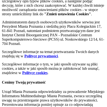
szczegółowy opis typów plików cookies, a następnie podjąć
decyzję, które z nich chcesz zaakceptować. W każdej chwili istnieje
możliwość zarządzania ustawieniami plików cookies - w stopce
strony umieściliśmy link do
"Zmień ustawienia Cookies"
.
Administratorem danych osobowych użytkowników serwisu jest
Prezydent Miasta Poznania z siedzibą przy Placu Kolegiackim 17,
61-841 Poznań, natomiast podmiotem przetwarzającym dane jest
Instytut Chemii Bioorganicznej PAN - Poznańskie Centrum
Superkomputerowo-Sieciowe (PCSS) ul. Noskowskiego 12/14, 61-
704 Poznań.
Szczegółowe informacje na temat przetwarzania Twoich danych
znajdują się w
Polityce prywatności
.
Szczegółowe informacje o tym, w jaki sposób używane są pliki
cookies, a także w jaki sposób można je zablokować lub usunąć,
znajdziesz w
Polityce cookies
.
Cenimy Twoją prywatność
Urząd Miasta Poznania odpowiedzialny za prowadzenie Miejskiego
Informatora Multimedialnego Miasta Poznania, zwraca szczególną
uwagę na przestrzeganie prawa użytkowników do prywatności.
Prezentowana informacja poniżej opisuje za co odpowiadają