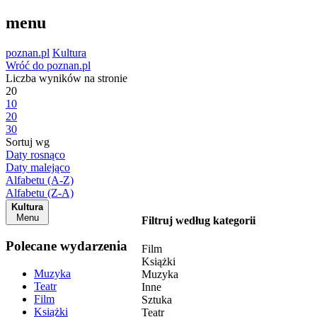
menu
poznan.pl
Kultura
Wróć do poznan.pl
Liczba wyników na stronie
20
10
20
30
Sortuj wg
Daty rosnąco
Daty malejąco
Alfabetu (A-Z)
Alfabetu (Z-A)
Kultura
Menu
Filtruj według kategorii
Polecane wydarzenia
Film
Książki
Muzyka
Muzyka
Teatr
Inne
Film
Sztuka
Książki
Teatr