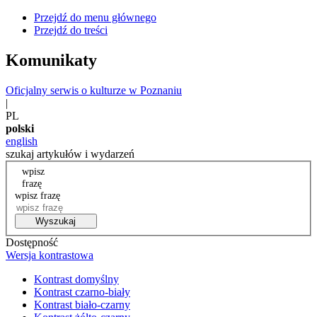
Przejdź do menu głównego
Przejdź do treści
Komunikaty
Oficjalny serwis o kulturze w Poznaniu
|
PL
polski
english
szukaj artykułów i wydarzeń
wpisz
frazę
wpisz frazę
Wyszukaj
Dostępność
Wersja kontrastowa
Kontrast domyślny
Kontrast czarno-biały
Kontrast biało-czarny