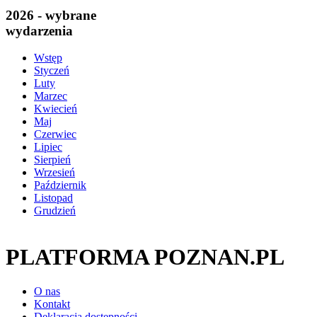
2026 - wybrane
wydarzenia
Wstęp
Styczeń
Luty
Marzec
Kwiecień
Maj
Czerwiec
Lipiec
Sierpień
Wrzesień
Październik
Listopad
Grudzień
PLATFORMA POZNAN.PL
O nas
Kontakt
Deklaracja dostępności