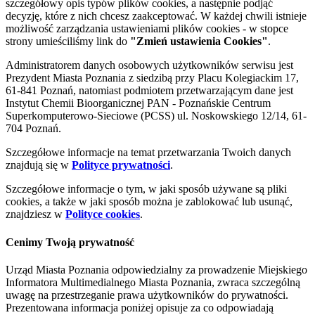
szczegółowy opis typów plików cookies, a następnie podjąć
decyzję, które z nich chcesz zaakceptować. W każdej chwili istnieje
możliwość zarządzania ustawieniami plików cookies - w stopce
strony umieściliśmy link do
"Zmień ustawienia Cookies"
.
Administratorem danych osobowych użytkowników serwisu jest
Prezydent Miasta Poznania z siedzibą przy Placu Kolegiackim 17,
61-841 Poznań, natomiast podmiotem przetwarzającym dane jest
Instytut Chemii Bioorganicznej PAN - Poznańskie Centrum
Superkomputerowo-Sieciowe (PCSS) ul. Noskowskiego 12/14, 61-
704 Poznań.
Szczegółowe informacje na temat przetwarzania Twoich danych
znajdują się w
Polityce prywatności
.
Szczegółowe informacje o tym, w jaki sposób używane są pliki
cookies, a także w jaki sposób można je zablokować lub usunąć,
znajdziesz w
Polityce cookies
.
Cenimy Twoją prywatność
Urząd Miasta Poznania odpowiedzialny za prowadzenie Miejskiego
Informatora Multimedialnego Miasta Poznania, zwraca szczególną
uwagę na przestrzeganie prawa użytkowników do prywatności.
Prezentowana informacja poniżej opisuje za co odpowiadają