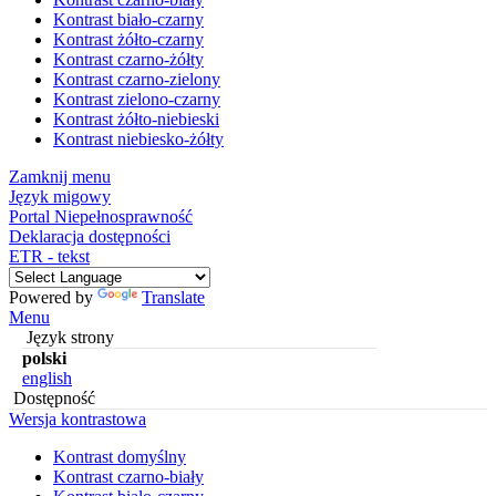
Kontrast biało-czarny
Kontrast żółto-czarny
Kontrast czarno-żółty
Kontrast czarno-zielony
Kontrast zielono-czarny
Kontrast żółto-niebieski
Kontrast niebiesko-żółty
Zamknij menu
Język migowy
Portal Niepełnosprawność
Deklaracja dostępności
ETR - tekst
Powered by
Translate
Menu
Język strony
polski
english
Dostępność
Wersja kontrastowa
Kontrast domyślny
Kontrast czarno-biały