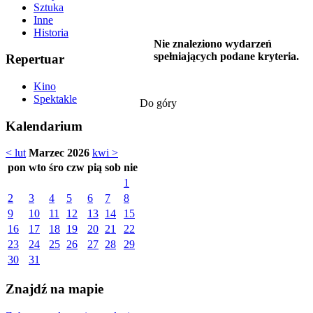
Sztuka
Inne
Historia
Nie znaleziono wydarzeń
spełniających podane kryteria.
Repertuar
Kino
Spektakle
Do góry
Kalendarium
< lut
Marzec 2026
kwi >
pon
wto
śro
czw
pią
sob
nie
1
2
3
4
5
6
7
8
9
10
11
12
13
14
15
16
17
18
19
20
21
22
23
24
25
26
27
28
29
30
31
Znajdź na mapie