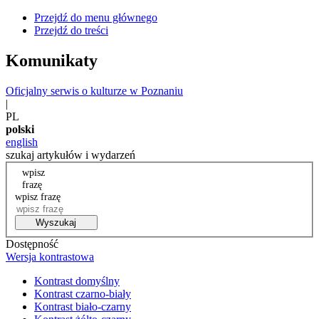
Przejdź do menu głównego
Przejdź do treści
Komunikaty
Oficjalny serwis o kulturze w Poznaniu
|
PL
polski
english
szukaj artykułów i wydarzeń
wpisz
frazę
wpisz frazę
Wyszukaj
Dostępność
Wersja kontrastowa
Kontrast domyślny
Kontrast czarno-biały
Kontrast biało-czarny