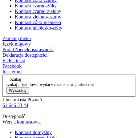
Kontrast żółto-czarny
Kontrast czarno-żółty
Kontrast czarno-zielony
Kontrast zielono-czarny
Kontrast żółto-niebieski
Kontrast niebiesko-żółty
Zamknij menu
Język migowy
Portal Niepełnosprawność
Deklaracja dostępności
ETR - tekst
Facebook
Instagram
Szukaj
szukaj artykułów i wydarzeń
Wyszukaj
Linia miasta Poznań
61 646 33 44
Dostępność
Wersja kontrastowa
Kontrast domyślny
Kontrast czarno-biały