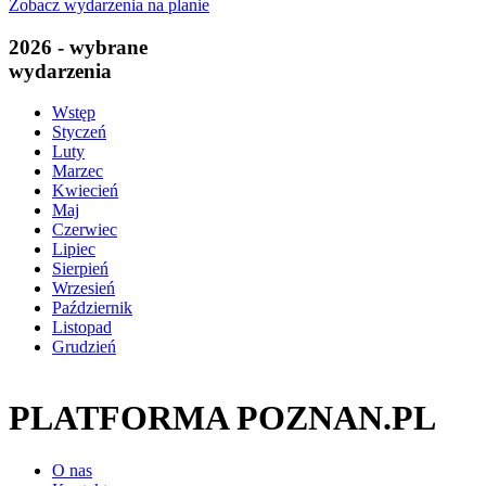
Zobacz wydarzenia na planie
2026 - wybrane
wydarzenia
Wstęp
Styczeń
Luty
Marzec
Kwiecień
Maj
Czerwiec
Lipiec
Sierpień
Wrzesień
Październik
Listopad
Grudzień
PLATFORMA POZNAN.PL
O nas