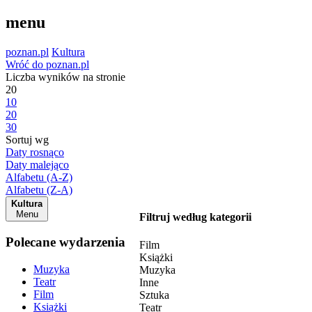
menu
poznan.pl
Kultura
Wróć do poznan.pl
Liczba wyników na stronie
20
10
20
30
Sortuj wg
Daty rosnąco
Daty malejąco
Alfabetu (A-Z)
Alfabetu (Z-A)
Kultura
Menu
Filtruj według kategorii
Polecane wydarzenia
Film
Książki
Muzyka
Muzyka
Teatr
Inne
Film
Sztuka
Książki
Teatr