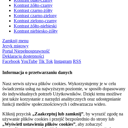
Kontrast biało-czarny
Kontrast żółto-czarny
Kontrast czarno-żółty
Kontrast czarno-zielony
Kontrast zielono-czarny
Kontrast żółto-niebieski
Kontrast niebiesko-żółty
Zamknij menu
Język migowy
Portal Niepełnosprawność
Deklaracja dostępności
Facebook
YouTube
Tik Tok
Instagram
RSS
Informacja o przetwarzaniu danych
Nasz serwis używa plików cookies. Wykorzystujemy je w celu
świadczenia usług na najwyższym poziomie, w sposób dopasowany
do indywidualnych potrzeb Użytkowników. Dzięki temu możliwe
jest także korzystanie z narzędzi analitycznych oraz udostępnianie
funkcji mediów społecznościowych i odtwarzacza wideo.
Kliknij przycisk
„Zaakceptuj lub zamknij”
, by wyrazić zgodę na
używanie plików cookies i przejść bezpośrednio do strony lub
„Wyświetl ustawienia plików cookies”
, aby zobaczyć