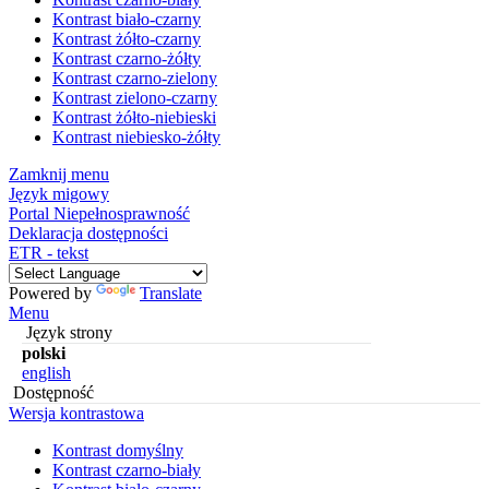
Kontrast biało-czarny
Kontrast żółto-czarny
Kontrast czarno-żółty
Kontrast czarno-zielony
Kontrast zielono-czarny
Kontrast żółto-niebieski
Kontrast niebiesko-żółty
Zamknij menu
Język migowy
Portal Niepełnosprawność
Deklaracja dostępności
ETR - tekst
Powered by
Translate
Menu
Język strony
polski
english
Dostępność
Wersja kontrastowa
Kontrast domyślny
Kontrast czarno-biały