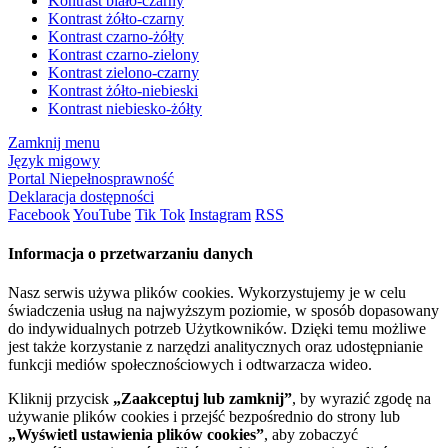
Kontrast biało-czarny
Kontrast żółto-czarny
Kontrast czarno-żółty
Kontrast czarno-zielony
Kontrast zielono-czarny
Kontrast żółto-niebieski
Kontrast niebiesko-żółty
Zamknij menu
Język migowy
Portal Niepełnosprawność
Deklaracja dostępności
Facebook
YouTube
Tik Tok
Instagram
RSS
Informacja o przetwarzaniu danych
Nasz serwis używa plików cookies. Wykorzystujemy je w celu
świadczenia usług na najwyższym poziomie, w sposób dopasowany
do indywidualnych potrzeb Użytkowników. Dzięki temu możliwe
jest także korzystanie z narzędzi analitycznych oraz udostępnianie
funkcji mediów społecznościowych i odtwarzacza wideo.
Kliknij przycisk
„Zaakceptuj lub zamknij”
, by wyrazić zgodę na
używanie plików cookies i przejść bezpośrednio do strony lub
„Wyświetl ustawienia plików cookies”
, aby zobaczyć