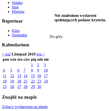
Sztuka
Inne
Historia
Nie znaleziono wydarzeń
spełniających podane kryteria.
Repertuar
Kino
Spektakle
Do góry
Kalendarium
< paź
Listopad 2019
gru >
pon
wto
śro
czw
pią
sob
nie
1
2
3
4
5
6
7
8
9
10
11
12
13
14
15
16
17
18
19
20
21
22
23
24
25
26
27
28
29
30
Znajdź na mapie
Zobacz wydarzenia na planie