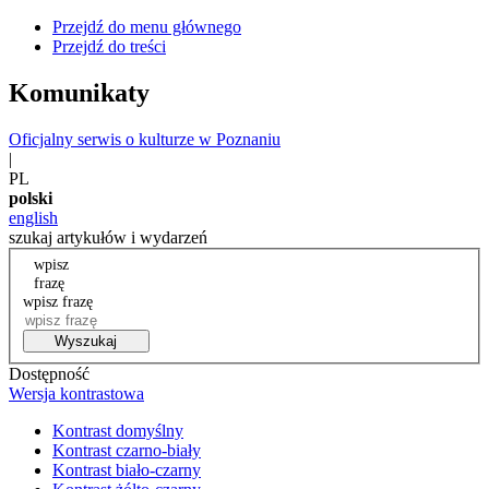
Przejdź do menu głównego
Przejdź do treści
Komunikaty
Oficjalny serwis o kulturze w Poznaniu
|
PL
polski
english
szukaj artykułów i wydarzeń
wpisz
frazę
wpisz frazę
Wyszukaj
Dostępność
Wersja kontrastowa
Kontrast domyślny
Kontrast czarno-biały
Kontrast biało-czarny