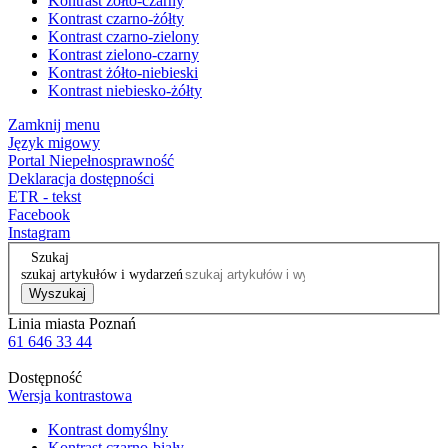
Kontrast żółto-czarny
Kontrast czarno-żółty
Kontrast czarno-zielony
Kontrast zielono-czarny
Kontrast żółto-niebieski
Kontrast niebiesko-żółty
Zamknij menu
Język migowy
Portal Niepełnosprawność
Deklaracja dostępności
ETR - tekst
Facebook
Instagram
Szukaj
szukaj artykułów i wydarzeń
Wyszukaj
Linia miasta Poznań
61 646 33 44
Dostępność
Wersja kontrastowa
Kontrast domyślny
Kontrast czarno-biały