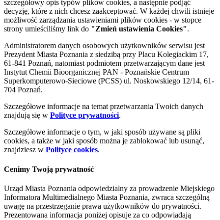
szczegółowy opis typów plików cookies, a następnie podjąć
decyzję, które z nich chcesz zaakceptować. W każdej chwili istnieje
możliwość zarządzania ustawieniami plików cookies - w stopce
strony umieściliśmy link do
"Zmień ustawienia Cookies"
.
Administratorem danych osobowych użytkowników serwisu jest
Prezydent Miasta Poznania z siedzibą przy Placu Kolegiackim 17,
61-841 Poznań, natomiast podmiotem przetwarzającym dane jest
Instytut Chemii Bioorganicznej PAN - Poznańskie Centrum
Superkomputerowo-Sieciowe (PCSS) ul. Noskowskiego 12/14, 61-
704 Poznań.
Szczegółowe informacje na temat przetwarzania Twoich danych
znajdują się w
Polityce prywatności
.
Szczegółowe informacje o tym, w jaki sposób używane są pliki
cookies, a także w jaki sposób można je zablokować lub usunąć,
znajdziesz w
Polityce cookies
.
Cenimy Twoją prywatność
Urząd Miasta Poznania odpowiedzialny za prowadzenie Miejskiego
Informatora Multimedialnego Miasta Poznania, zwraca szczególną
uwagę na przestrzeganie prawa użytkowników do prywatności.
Prezentowana informacja poniżej opisuje za co odpowiadają