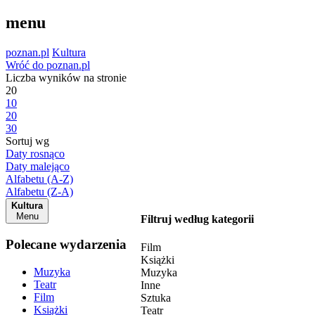
menu
poznan.pl
Kultura
Wróć do poznan.pl
Liczba wyników na stronie
20
10
20
30
Sortuj wg
Daty rosnąco
Daty malejąco
Alfabetu (A-Z)
Alfabetu (Z-A)
Kultura
Menu
Filtruj według kategorii
Polecane wydarzenia
Film
Książki
Muzyka
Muzyka
Teatr
Inne
Film
Sztuka
Książki
Teatr