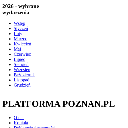
2026 - wybrane
wydarzenia
Wstęp
Styczeń
Luty
Marzec
Kwiecień
Maj
Czerwiec
Lipiec
Sierpień
Wrzesień
Październik
Listopad
Grudzień
PLATFORMA POZNAN.PL
O nas
Kontakt
Deklaracja dostępności