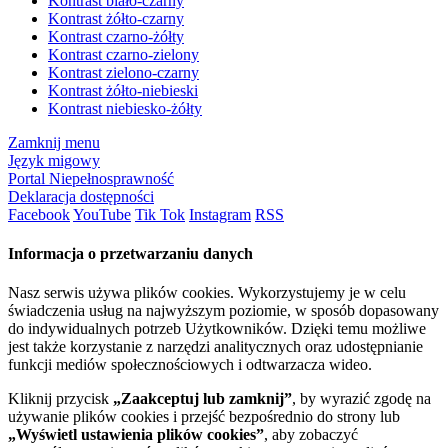
Kontrast biało-czarny
Kontrast żółto-czarny
Kontrast czarno-żółty
Kontrast czarno-zielony
Kontrast zielono-czarny
Kontrast żółto-niebieski
Kontrast niebiesko-żółty
Zamknij menu
Język migowy
Portal Niepełnosprawność
Deklaracja dostępności
Facebook
YouTube
Tik Tok
Instagram
RSS
Informacja o przetwarzaniu danych
Nasz serwis używa plików cookies. Wykorzystujemy je w celu
świadczenia usług na najwyższym poziomie, w sposób dopasowany
do indywidualnych potrzeb Użytkowników. Dzięki temu możliwe
jest także korzystanie z narzędzi analitycznych oraz udostępnianie
funkcji mediów społecznościowych i odtwarzacza wideo.
Kliknij przycisk
„Zaakceptuj lub zamknij”
, by wyrazić zgodę na
używanie plików cookies i przejść bezpośrednio do strony lub
„Wyświetl ustawienia plików cookies”
, aby zobaczyć