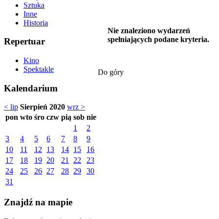
Sztuka
Inne
Historia
Nie znaleziono wydarzeń
spełniających podane kryteria.
Repertuar
Kino
Spektakle
Do góry
Kalendarium
< lip
Sierpień 2020
wrz >
pon
wto
śro
czw
pią
sob
nie
1
2
3
4
5
6
7
8
9
10
11
12
13
14
15
16
17
18
19
20
21
22
23
24
25
26
27
28
29
30
31
Znajdź na mapie