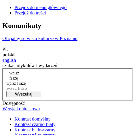
Przejdź do menu głównego
Przejdź do treści
Komunikaty
Oficjalny serwis o kulturze w Poznaniu
|
PL
polski
english
szukaj artykułów i wydarzeń
wpisz
frazę
wpisz frazę
Wyszukaj
Dostępność
Wersja kontrastowa
Kontrast domyślny
Kontrast czarno-biały
Kontrast biało-czarny