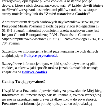
szczegółowy opis typów plików cookies, a następnie podjąć
decyzję, które z nich chcesz zaakceptować. W każdej chwili istnieje
możliwość zarządzania ustawieniami plików cookies - w stopce
strony umieściliśmy link do
"Zmień ustawienia Cookies"
.
Administratorem danych osobowych użytkowników serwisu jest
Prezydent Miasta Poznania z siedzibą przy Placu Kolegiackim 17,
61-841 Poznań, natomiast podmiotem przetwarzającym dane jest
Instytut Chemii Bioorganicznej PAN - Poznańskie Centrum
Superkomputerowo-Sieciowe (PCSS) ul. Noskowskiego 12/14, 61-
704 Poznań.
Szczegółowe informacje na temat przetwarzania Twoich danych
znajdują się w
Polityce prywatności
.
Szczegółowe informacje o tym, w jaki sposób używane są pliki
cookies, a także w jaki sposób można je zablokować lub usunąć,
znajdziesz w
Polityce cookies
.
Cenimy Twoją prywatność
Urząd Miasta Poznania odpowiedzialny za prowadzenie Miejskiego
Informatora Multimedialnego Miasta Poznania, zwraca szczególną
uwagę na przestrzeganie prawa użytkowników do prywatności.
Prezentowana informacja poniżej opisuje za co odpowiadają