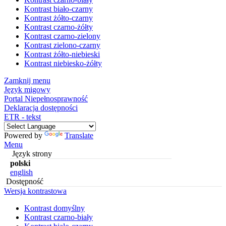
Kontrast biało-czarny
Kontrast żółto-czarny
Kontrast czarno-żółty
Kontrast czarno-zielony
Kontrast zielono-czarny
Kontrast żółto-niebieski
Kontrast niebiesko-żółty
Zamknij menu
Język migowy
Portal Niepełnosprawność
Deklaracja dostępności
ETR - tekst
Powered by
Translate
Menu
Język strony
polski
english
Dostępność
Wersja kontrastowa
Kontrast domyślny
Kontrast czarno-biały