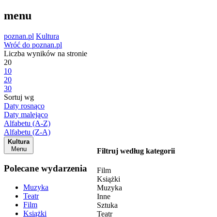
menu
poznan.pl
Kultura
Wróć do poznan.pl
Liczba wyników na stronie
20
10
20
30
Sortuj wg
Daty rosnąco
Daty malejąco
Alfabetu (A-Z)
Alfabetu (Z-A)
Kultura
Menu
Filtruj według kategorii
Polecane wydarzenia
Film
Książki
Muzyka
Muzyka
Teatr
Inne
Film
Sztuka
Książki
Teatr