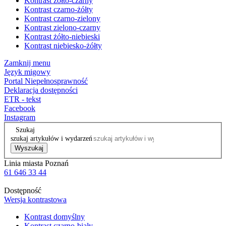
Kontrast żółto-czarny
Kontrast czarno-żółty
Kontrast czarno-zielony
Kontrast zielono-czarny
Kontrast żółto-niebieski
Kontrast niebiesko-żółty
Zamknij menu
Język migowy
Portal Niepełnosprawność
Deklaracja dostępności
ETR - tekst
Facebook
Instagram
Szukaj
szukaj artykułów i wydarzeń
Wyszukaj
Linia miasta Poznań
61 646 33 44
Dostępność
Wersja kontrastowa
Kontrast domyślny
Kontrast czarno-biały