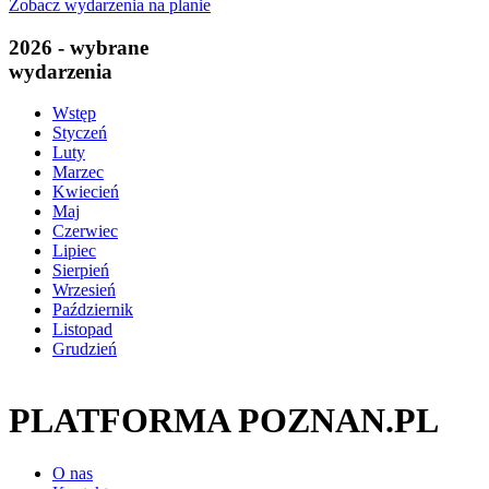
Zobacz wydarzenia na planie
2026 - wybrane
wydarzenia
Wstęp
Styczeń
Luty
Marzec
Kwiecień
Maj
Czerwiec
Lipiec
Sierpień
Wrzesień
Październik
Listopad
Grudzień
PLATFORMA POZNAN.PL
O nas