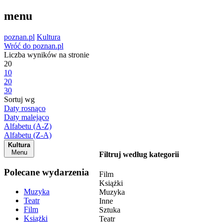
menu
poznan.pl
Kultura
Wróć do poznan.pl
Liczba wyników na stronie
20
10
20
30
Sortuj wg
Daty rosnąco
Daty malejąco
Alfabetu (A-Z)
Alfabetu (Z-A)
Kultura
Menu
Filtruj według kategorii
Polecane wydarzenia
Film
Książki
Muzyka
Muzyka
Teatr
Inne
Film
Sztuka
Książki
Teatr