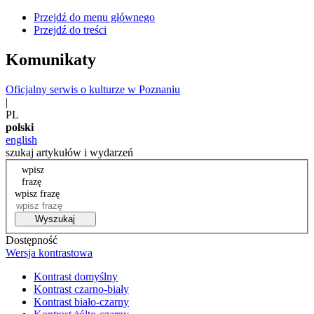
Przejdź do menu głównego
Przejdź do treści
Komunikaty
Oficjalny serwis o kulturze w Poznaniu
|
PL
polski
english
szukaj artykułów i wydarzeń
wpisz
frazę
wpisz frazę
Wyszukaj
Dostępność
Wersja kontrastowa
Kontrast domyślny
Kontrast czarno-biały
Kontrast biało-czarny