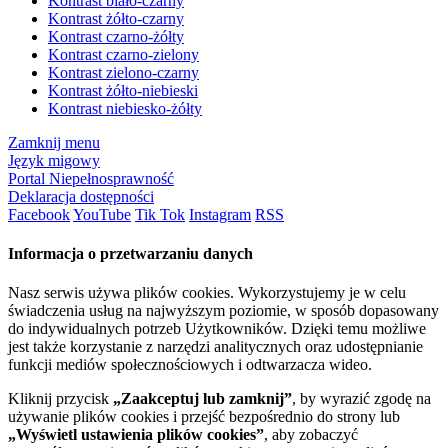
Kontrast biało-czarny
Kontrast żółto-czarny
Kontrast czarno-żółty
Kontrast czarno-zielony
Kontrast zielono-czarny
Kontrast żółto-niebieski
Kontrast niebiesko-żółty
Zamknij menu
Język migowy
Portal Niepełnosprawność
Deklaracja dostępności
Facebook
YouTube
Tik Tok
Instagram
RSS
Informacja o przetwarzaniu danych
Nasz serwis używa plików cookies. Wykorzystujemy je w celu
świadczenia usług na najwyższym poziomie, w sposób dopasowany
do indywidualnych potrzeb Użytkowników. Dzięki temu możliwe
jest także korzystanie z narzędzi analitycznych oraz udostępnianie
funkcji mediów społecznościowych i odtwarzacza wideo.
Kliknij przycisk
„Zaakceptuj lub zamknij”
, by wyrazić zgodę na
używanie plików cookies i przejść bezpośrednio do strony lub
„Wyświetl ustawienia plików cookies”
, aby zobaczyć