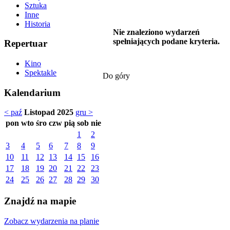
Sztuka
Inne
Historia
Nie znaleziono wydarzeń
spełniających podane kryteria.
Repertuar
Kino
Spektakle
Do góry
Kalendarium
< paź
Listopad 2025
gru >
pon
wto
śro
czw
pią
sob
nie
1
2
3
4
5
6
7
8
9
10
11
12
13
14
15
16
17
18
19
20
21
22
23
24
25
26
27
28
29
30
Znajdź na mapie
Zobacz wydarzenia na planie