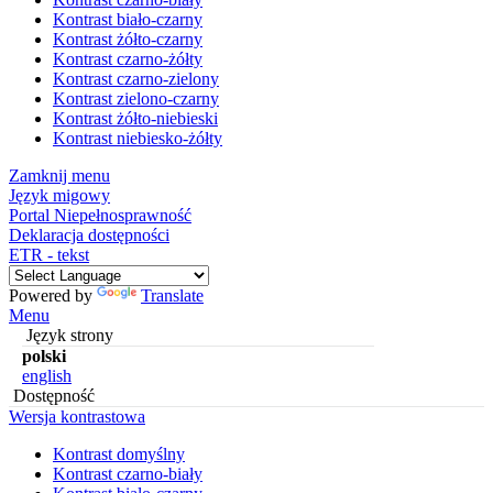
Kontrast biało-czarny
Kontrast żółto-czarny
Kontrast czarno-żółty
Kontrast czarno-zielony
Kontrast zielono-czarny
Kontrast żółto-niebieski
Kontrast niebiesko-żółty
Zamknij menu
Język migowy
Portal Niepełnosprawność
Deklaracja dostępności
ETR - tekst
Powered by
Translate
Menu
Język strony
polski
english
Dostępność
Wersja kontrastowa
Kontrast domyślny
Kontrast czarno-biały