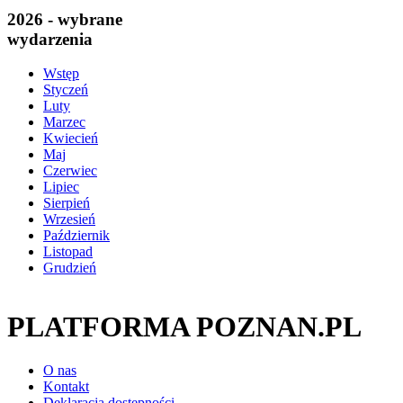
2026 - wybrane
wydarzenia
Wstęp
Styczeń
Luty
Marzec
Kwiecień
Maj
Czerwiec
Lipiec
Sierpień
Wrzesień
Październik
Listopad
Grudzień
PLATFORMA POZNAN.PL
O nas
Kontakt
Deklaracja dostępności