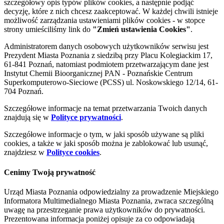
szczegółowy opis typów plików cookies, a następnie podjąć
decyzję, które z nich chcesz zaakceptować. W każdej chwili istnieje
możliwość zarządzania ustawieniami plików cookies - w stopce
strony umieściliśmy link do
"Zmień ustawienia Cookies"
.
Administratorem danych osobowych użytkowników serwisu jest
Prezydent Miasta Poznania z siedzibą przy Placu Kolegiackim 17,
61-841 Poznań, natomiast podmiotem przetwarzającym dane jest
Instytut Chemii Bioorganicznej PAN - Poznańskie Centrum
Superkomputerowo-Sieciowe (PCSS) ul. Noskowskiego 12/14, 61-
704 Poznań.
Szczegółowe informacje na temat przetwarzania Twoich danych
znajdują się w
Polityce prywatności
.
Szczegółowe informacje o tym, w jaki sposób używane są pliki
cookies, a także w jaki sposób można je zablokować lub usunąć,
znajdziesz w
Polityce cookies
.
Cenimy Twoją prywatność
Urząd Miasta Poznania odpowiedzialny za prowadzenie Miejskiego
Informatora Multimedialnego Miasta Poznania, zwraca szczególną
uwagę na przestrzeganie prawa użytkowników do prywatności.
Prezentowana informacja poniżej opisuje za co odpowiadają