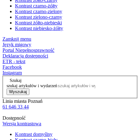
Kontrast żółto-czarny
Kontrast czarno-żółty
Kontrast czarno-zielony
Kontrast zielono-czarny
Kontrast żółto-niebieski
Kontrast niebiesko-żółty
Zamknij menu
Język migowy
Portal Niepełnosprawność
Deklaracja dostępności
ETR - tekst
Facebook
Instagram
Szukaj
szukaj artykułów i wydarzeń
Wyszukaj
Linia miasta Poznań
61 646 33 44
Dostępność
Wersja kontrastowa
Kontrast domyślny
Kontrast czarno-biały