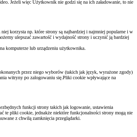
eo. Jeżeli więc Użytkownik nie godzi się na ich załadowanie, to nie
niej korzysta np. które strony są najbardziej i najmniej popularne i w
żemy ulepszać zawartość i wydajność strony i uczynić ją bardziej
 na komputerze lub urządzeniu użytkownika.
dokonanych przez niego wyborów (takich jak język, wyrażone zgody)
wania witryny po zalogowaniu się.Pliki cookie wpływające na
ezbędnych funkcji strony takich jak logowanie, ustawienia
 te pliki cookie, jednakże niektóre funkcjonalności strony mogą nie
suwane z chwilą zamknięcia przeglądarki.