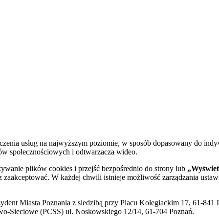
dczenia usług na najwyższym poziomie, w sposób dopasowany do indy
diów społecznościowych i odtwarzacza wideo.
żywanie plików cookies i przejść bezpośrednio do strony lub
„Wyświetl
sz zaakceptować. W każdej chwili istnieje możliwość zarządzania ustaw
ent Miasta Poznania z siedzibą przy Placu Kolegiackim 17, 61-841 P
o-Sieciowe (PCSS) ul. Noskowskiego 12/14, 61-704 Poznań.