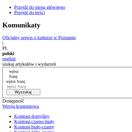
Przejdź do menu głównego
Przejdź do treści
Komunikaty
Oficjalny serwis o kulturze w Poznaniu
|
PL
polski
english
szukaj artykułów i wydarzeń
wpisz
frazę
wpisz frazę
Wyszukaj
Dostępność
Wersja kontrastowa
Kontrast domyślny
Kontrast czarno-biały
Kontrast biało-czarny