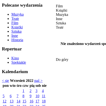
Polecane wydarzenia
Film
Książki
Muzyka
Muzyka
Teatr
Inne
Film
Sztuka
Książki
Teatr
Sztuka
Inne
Historia
Nie znaleziono wydarzeń spe
Repertuar
Kino
Do góry
Spektakle
Kalendarium
< sie
Wrzesień 2022
paź >
pon
wto
śro
czw
pią
sob
nie
1
2
3
4
5
6
7
8
9
10
11
12
13
14
15
16
17
18