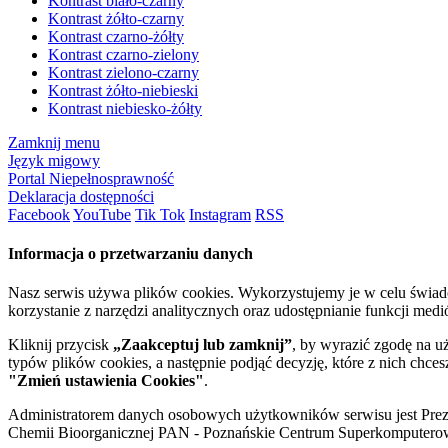
Kontrast biało-czarny
Kontrast żółto-czarny
Kontrast czarno-żółty
Kontrast czarno-zielony
Kontrast zielono-czarny
Kontrast żółto-niebieski
Kontrast niebiesko-żółty
Zamknij menu
Język migowy
Portal Niepełnosprawność
Deklaracja dostępności
Facebook
YouTube
Tik Tok
Instagram
RSS
Informacja o przetwarzaniu danych
Nasz serwis używa plików cookies. Wykorzystujemy je w celu świa
korzystanie z narzędzi analitycznych oraz udostępnianie funkcji me
Kliknij przycisk
„Zaakceptuj lub zamknij”
, by wyrazić zgodę na u
typów plików cookies, a następnie podjąć decyzję, które z nich chce
"Zmień ustawienia Cookies"
.
Administratorem danych osobowych użytkowników serwisu jest Prezyd
Chemii Bioorganicznej PAN - Poznańskie Centrum Superkomputerow