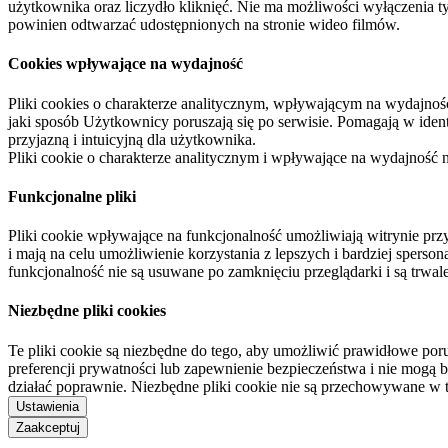
użytkownika oraz liczydło kliknięć. Nie ma możliwości wyłączenia t
powinien odtwarzać udostępnionych na stronie wideo filmów.
Cookies wpływające na wydajność
Pliki cookies o charakterze analitycznym, wpływającym na wydajność zb
jaki sposób Użytkownicy poruszają się po serwisie. Pomagają w ide
przyjazną i intuicyjną dla użytkownika.
Pliki cookie o charakterze analitycznym i wpływające na wydajność
Funkcjonalne pliki
Pliki cookie wpływające na funkcjonalność umożliwiają witrynie p
i mają na celu umożliwienie korzystania z lepszych i bardziej sperso
funkcjonalność nie są usuwane po zamknięciu przeglądarki i są trw
Niezbędne pliki cookies
Te pliki cookie są niezbędne do tego, aby umożliwić prawidłowe poru
preferencji prywatności lub zapewnienie bezpieczeństwa i nie mogą b
działać poprawnie. Niezbędne pliki cookie nie są przechowywane w 
Ustawienia
Zaakceptuj