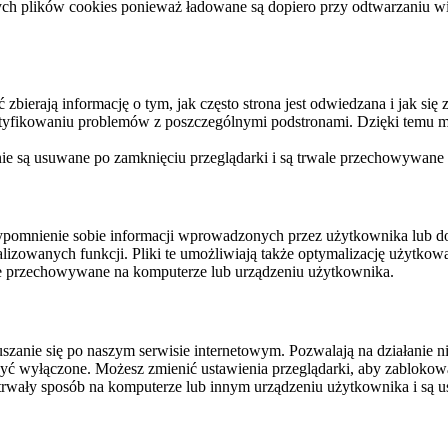
ych plików cookies ponieważ ładowane są dopiero przy odtwarzaniu wid
ierają informację o tym, jak często strona jest odwiedzana i jak się z 
ntyfikowaniu problemów z poszczególnymi podstronami. Dzięki temu mo
 nie są usuwane po zamknięciu przeglądarki i są trwale przechowywane
rzypomnienie sobie informacji wprowadzonych przez użytkownika lub 
nalizowanych funkcji. Pliki te umożliwiają także optymalizację użytko
ale przechowywane na komputerze lub urządzeniu użytkownika.
szanie się po naszym serwisie internetowym. Pozwalają na działanie ni
yć wyłączone. Możesz zmienić ustawienia przeglądarki, aby zablokować
trwały sposób na komputerze lub innym urządzeniu użytkownika i są u