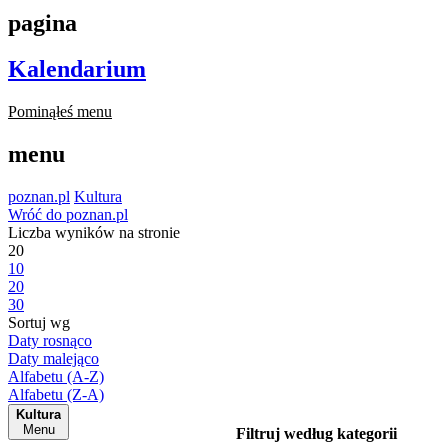
pagina
Kalendarium
Pominąłeś menu
menu
poznan.pl
Kultura
Wróć do poznan.pl
Liczba wyników na stronie
20
10
20
30
Sortuj wg
Daty rosnąco
Daty malejąco
Alfabetu (A-Z)
Alfabetu (Z-A)
Kultura
Menu
Filtruj według kategorii