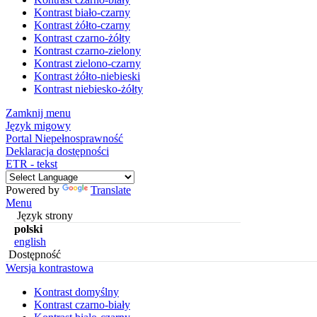
Kontrast biało-czarny
Kontrast żółto-czarny
Kontrast czarno-żółty
Kontrast czarno-zielony
Kontrast zielono-czarny
Kontrast żółto-niebieski
Kontrast niebiesko-żółty
Zamknij menu
Język migowy
Portal Niepełnosprawność
Deklaracja dostępności
ETR - tekst
Powered by
Translate
Menu
Język strony
polski
english
Dostępność
Wersja kontrastowa
Kontrast domyślny
Kontrast czarno-biały