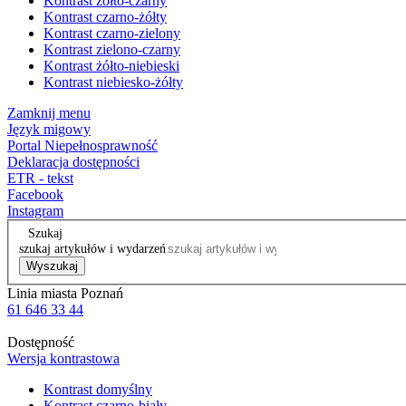
Kontrast żółto-czarny
Kontrast czarno-żółty
Kontrast czarno-zielony
Kontrast zielono-czarny
Kontrast żółto-niebieski
Kontrast niebiesko-żółty
Zamknij menu
Język migowy
Portal Niepełnosprawność
Deklaracja dostępności
ETR - tekst
Facebook
Instagram
Szukaj
szukaj artykułów i wydarzeń
Wyszukaj
Linia miasta Poznań
61 646 33 44
Dostępność
Wersja kontrastowa
Kontrast domyślny
Kontrast czarno-biały