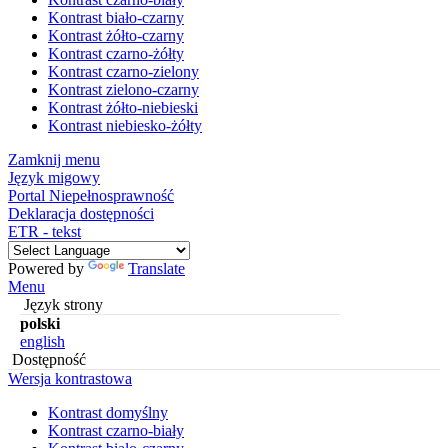
Kontrast biało-czarny
Kontrast żółto-czarny
Kontrast czarno-żółty
Kontrast czarno-zielony
Kontrast zielono-czarny
Kontrast żółto-niebieski
Kontrast niebiesko-żółty
Zamknij menu
Język migowy
Portal Niepełnosprawność
Deklaracja dostępności
ETR - tekst
Powered by
Translate
Menu
Język strony
polski
english
Dostępność
Wersja kontrastowa
Kontrast domyślny
Kontrast czarno-biały