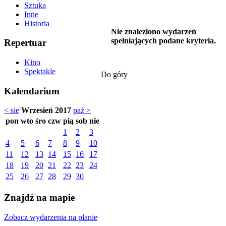
Sztuka
Inne
Historia
Nie znaleziono wydarzeń
spełniających podane kryteria.
Repertuar
Kino
Spektakle
Do góry
Kalendarium
< sie
Wrzesień 2017
paź >
pon
wto
śro
czw
pią
sob
nie
1
2
3
4
5
6
7
8
9
10
11
12
13
14
15
16
17
18
19
20
21
22
23
24
25
26
27
28
29
30
Znajdź na mapie
Zobacz wydarzenia na planie