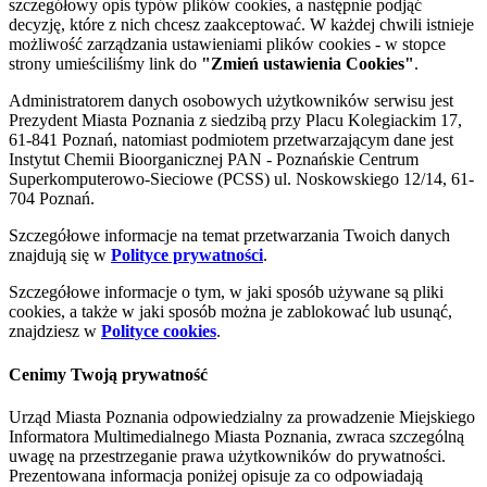
szczegółowy opis typów plików cookies, a następnie podjąć
decyzję, które z nich chcesz zaakceptować. W każdej chwili istnieje
możliwość zarządzania ustawieniami plików cookies - w stopce
strony umieściliśmy link do
"Zmień ustawienia Cookies"
.
Administratorem danych osobowych użytkowników serwisu jest
Prezydent Miasta Poznania z siedzibą przy Placu Kolegiackim 17,
61-841 Poznań, natomiast podmiotem przetwarzającym dane jest
Instytut Chemii Bioorganicznej PAN - Poznańskie Centrum
Superkomputerowo-Sieciowe (PCSS) ul. Noskowskiego 12/14, 61-
704 Poznań.
Szczegółowe informacje na temat przetwarzania Twoich danych
znajdują się w
Polityce prywatności
.
Szczegółowe informacje o tym, w jaki sposób używane są pliki
cookies, a także w jaki sposób można je zablokować lub usunąć,
znajdziesz w
Polityce cookies
.
Cenimy Twoją prywatność
Urząd Miasta Poznania odpowiedzialny za prowadzenie Miejskiego
Informatora Multimedialnego Miasta Poznania, zwraca szczególną
uwagę na przestrzeganie prawa użytkowników do prywatności.
Prezentowana informacja poniżej opisuje za co odpowiadają