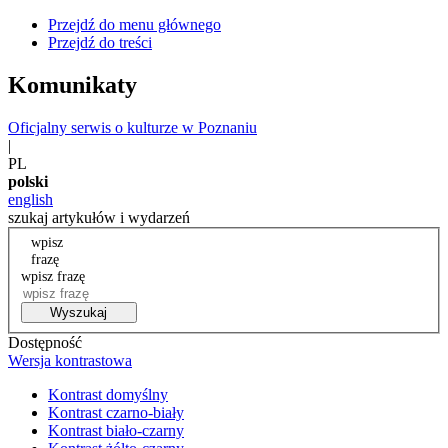
Przejdź do menu głównego
Przejdź do treści
Komunikaty
Oficjalny serwis o kulturze w Poznaniu
|
PL
polski
english
szukaj artykułów i wydarzeń
wpisz
frazę
wpisz frazę
Wyszukaj
Dostępność
Wersja kontrastowa
Kontrast domyślny
Kontrast czarno-biały
Kontrast biało-czarny