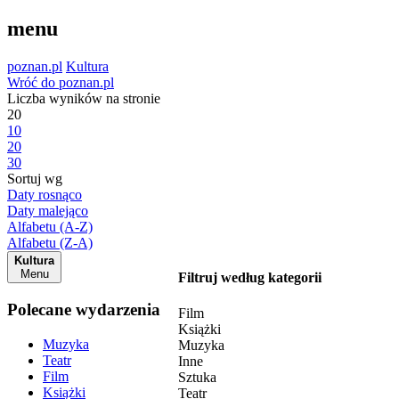
menu
poznan.pl
Kultura
Wróć do poznan.pl
Liczba wyników na stronie
20
10
20
30
Sortuj wg
Daty rosnąco
Daty malejąco
Alfabetu (A-Z)
Alfabetu (Z-A)
Kultura
Menu
Filtruj według kategorii
Polecane wydarzenia
Film
Książki
Muzyka
Muzyka
Teatr
Inne
Film
Sztuka
Książki
Teatr