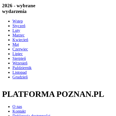
2026 - wybrane
wydarzenia
Wstęp
Styczeń
Luty
Marzec
Kwiecień
Maj
Czerwiec
Lipiec
Sierpień
Wrzesień
Październik
Listopad
Grudzień
PLATFORMA POZNAN.PL
O nas
Kontakt
Deklaracja dostępności