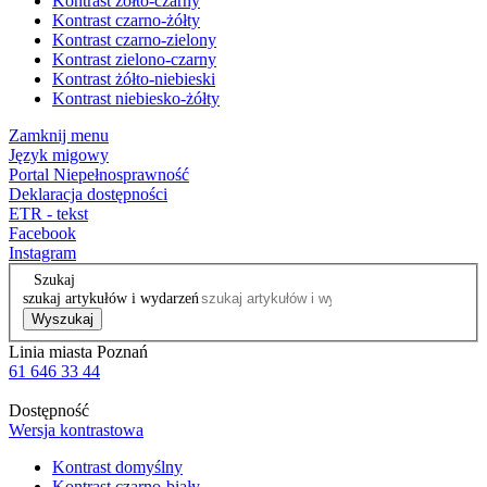
Kontrast żółto-czarny
Kontrast czarno-żółty
Kontrast czarno-zielony
Kontrast zielono-czarny
Kontrast żółto-niebieski
Kontrast niebiesko-żółty
Zamknij menu
Język migowy
Portal Niepełnosprawność
Deklaracja dostępności
ETR - tekst
Facebook
Instagram
Szukaj
szukaj artykułów i wydarzeń
Wyszukaj
Linia miasta Poznań
61 646 33 44
Dostępność
Wersja kontrastowa
Kontrast domyślny
Kontrast czarno-biały