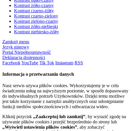
Kontrast biało-czarny
Kontrast żółto-czarny
Kontrast czarno-żółty
Kontrast czarno-zielony
Kontrast zielono-czarny
Kontrast żółto-niebieski
Kontrast niebiesko-żółty
Zamknij menu
Język migowy
Portal Niepełnosprawność
Deklaracja dostępności
Facebook
YouTube
Tik Tok
Instagram
RSS
Informacja o przetwarzaniu danych
Nasz serwis używa plików cookies. Wykorzystujemy je w celu
świadczenia usług na najwyższym poziomie, w sposób dopasowany
do indywidualnych potrzeb Użytkowników. Dzięki temu możliwe
jest także korzystanie z narzędzi analitycznych oraz udostępnianie
funkcji mediów społecznościowych i odtwarzacza wideo.
Kliknij przycisk
„Zaakceptuj lub zamknij”
, by wyrazić zgodę na
używanie plików cookies i przejść bezpośrednio do strony lub
„Wyświetl ustawienia plików cookies”
, aby zobaczyć