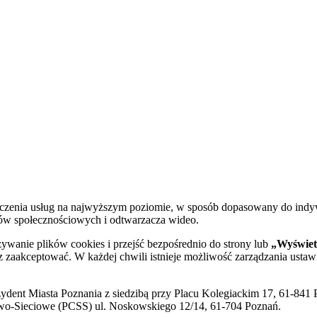
dczenia usług na najwyższym poziomie, w sposób dopasowany do indy
diów społecznościowych i odtwarzacza wideo.
żywanie plików cookies i przejść bezpośrednio do strony lub
„Wyświetl
sz zaakceptować. W każdej chwili istnieje możliwość zarządzania ustaw
ent Miasta Poznania z siedzibą przy Placu Kolegiackim 17, 61-841 P
o-Sieciowe (PCSS) ul. Noskowskiego 12/14, 61-704 Poznań.