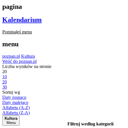
pagina
Kalendarium
Pominąłeś menu
menu
poznan.pl
Kultura
Wróć do poznan.pl
Liczba wyników na stronie
20
10
20
30
Sortuj wg
Daty rosnąco
Daty malejąco
Alfabetu (A-Z)
Alfabetu (Z-A)
Kultura
Menu
Filtruj według kategorii