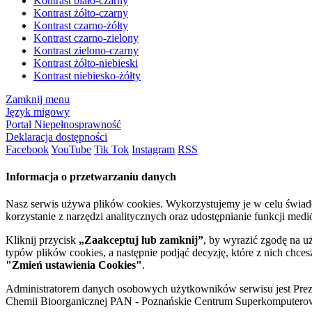
Kontrast biało-czarny
Kontrast żółto-czarny
Kontrast czarno-żółty
Kontrast czarno-zielony
Kontrast zielono-czarny
Kontrast żółto-niebieski
Kontrast niebiesko-żółty
Zamknij menu
Język migowy
Portal Niepełnosprawność
Deklaracja dostępności
Facebook
YouTube
Tik Tok
Instagram
RSS
Informacja o przetwarzaniu danych
Nasz serwis używa plików cookies. Wykorzystujemy je w celu świa
korzystanie z narzędzi analitycznych oraz udostępnianie funkcji me
Kliknij przycisk
„Zaakceptuj lub zamknij”
, by wyrazić zgodę na u
typów plików cookies, a następnie podjąć decyzję, które z nich chce
"Zmień ustawienia Cookies"
.
Administratorem danych osobowych użytkowników serwisu jest Prezyd
Chemii Bioorganicznej PAN - Poznańskie Centrum Superkomputerow