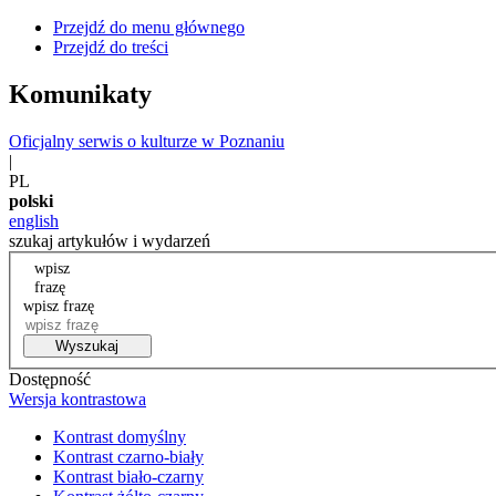
Przejdź do menu głównego
Przejdź do treści
Komunikaty
Oficjalny serwis o kulturze w Poznaniu
|
PL
polski
english
szukaj artykułów i wydarzeń
wpisz
frazę
wpisz frazę
Wyszukaj
Dostępność
Wersja kontrastowa
Kontrast domyślny
Kontrast czarno-biały
Kontrast biało-czarny