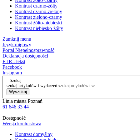
Kontrast żółto-czarny
Kontrast czarno-żółty
Kontrast czarno-zielony
Kontrast zielono-czarny
Kontrast żółto-niebieski
Kontrast niebiesko-żółty
Zamknij menu
Język migowy
Portal Niepełnosprawność
Deklaracja dostępności
ETR - tekst
Facebook
Instagram
Szukaj
szukaj artykułów i wydarzeń
Wyszukaj
Linia miasta Poznań
61 646 33 44
Dostępność
Wersja kontrastowa
Kontrast domyślny
Kontrast czarno-biały