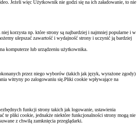
eo. Jeżeli więc Użytkownik nie godzi się na ich załadowanie, to nie
niej korzysta np. które strony są najbardziej i najmniej popularne i w
żemy ulepszać zawartość i wydajność strony i uczynić ją bardziej
 na komputerze lub urządzeniu użytkownika.
dokonanych przez niego wyborów (takich jak język, wyrażone zgody)
wania witryny po zalogowaniu się.Pliki cookie wpływające na
ezbędnych funkcji strony takich jak logowanie, ustawienia
 te pliki cookie, jednakże niektóre funkcjonalności strony mogą nie
suwane z chwilą zamknięcia przeglądarki.