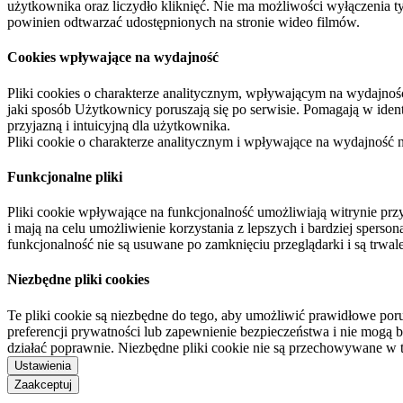
użytkownika oraz liczydło kliknięć. Nie ma możliwości wyłączenia t
powinien odtwarzać udostępnionych na stronie wideo filmów.
Cookies wpływające na wydajność
Pliki cookies o charakterze analitycznym, wpływającym na wydajność zb
jaki sposób Użytkownicy poruszają się po serwisie. Pomagają w ide
przyjazną i intuicyjną dla użytkownika.
Pliki cookie o charakterze analitycznym i wpływające na wydajność
Funkcjonalne pliki
Pliki cookie wpływające na funkcjonalność umożliwiają witrynie p
i mają na celu umożliwienie korzystania z lepszych i bardziej sperso
funkcjonalność nie są usuwane po zamknięciu przeglądarki i są trw
Niezbędne pliki cookies
Te pliki cookie są niezbędne do tego, aby umożliwić prawidłowe poru
preferencji prywatności lub zapewnienie bezpieczeństwa i nie mogą b
działać poprawnie. Niezbędne pliki cookie nie są przechowywane w 
Ustawienia
Zaakceptuj