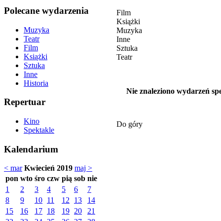
Polecane wydarzenia
Film
Książki
Muzyka
Muzyka
Teatr
Inne
Film
Sztuka
Książki
Teatr
Sztuka
Inne
Historia
Nie znaleziono wydarzeń spe
Repertuar
Kino
Do góry
Spektakle
Kalendarium
< mar
Kwiecień 2019
maj >
pon
wto
śro
czw
pią
sob
nie
1
2
3
4
5
6
7
8
9
10
11
12
13
14
15
16
17
18
19
20
21