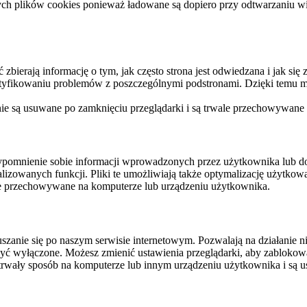
ych plików cookies ponieważ ładowane są dopiero przy odtwarzaniu wid
ierają informację o tym, jak często strona jest odwiedzana i jak się z 
ntyfikowaniu problemów z poszczególnymi podstronami. Dzięki temu mo
 nie są usuwane po zamknięciu przeglądarki i są trwale przechowywane
rzypomnienie sobie informacji wprowadzonych przez użytkownika lub 
nalizowanych funkcji. Pliki te umożliwiają także optymalizację użytko
ale przechowywane na komputerze lub urządzeniu użytkownika.
szanie się po naszym serwisie internetowym. Pozwalają na działanie ni
yć wyłączone. Możesz zmienić ustawienia przeglądarki, aby zablokować
trwały sposób na komputerze lub innym urządzeniu użytkownika i są u