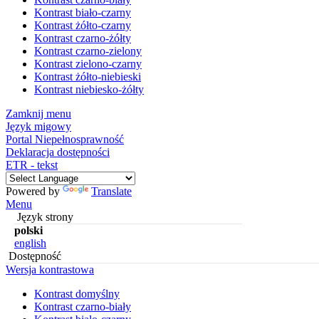
Kontrast biało-czarny
Kontrast żółto-czarny
Kontrast czarno-żółty
Kontrast czarno-zielony
Kontrast zielono-czarny
Kontrast żółto-niebieski
Kontrast niebiesko-żółty
Zamknij menu
Język migowy
Portal Niepełnosprawność
Deklaracja dostępności
ETR - tekst
Powered by
Translate
Menu
Język strony
polski
english
Dostępność
Wersja kontrastowa
Kontrast domyślny
Kontrast czarno-biały