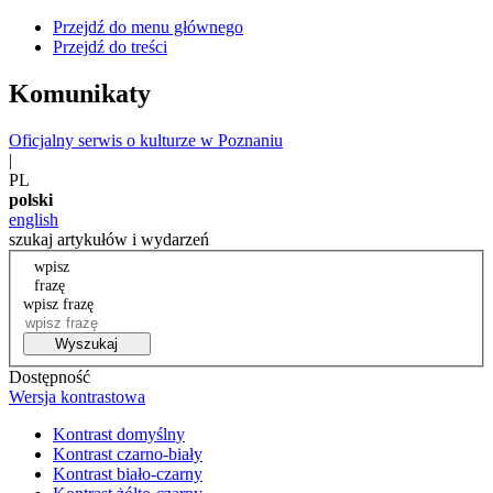
Przejdź do menu głównego
Przejdź do treści
Komunikaty
Oficjalny serwis o kulturze w Poznaniu
|
PL
polski
english
szukaj artykułów i wydarzeń
wpisz
frazę
wpisz frazę
Wyszukaj
Dostępność
Wersja kontrastowa
Kontrast domyślny
Kontrast czarno-biały
Kontrast biało-czarny