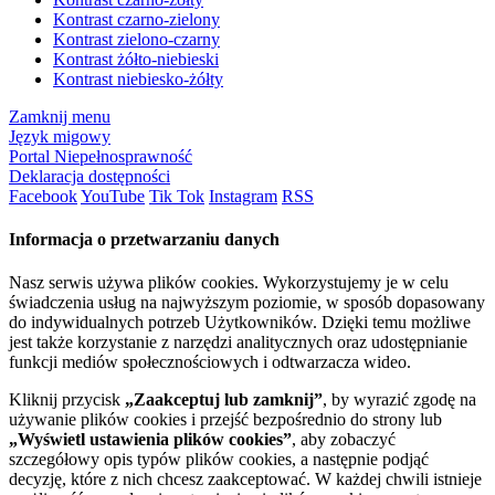
Kontrast czarno-zielony
Kontrast zielono-czarny
Kontrast żółto-niebieski
Kontrast niebiesko-żółty
Zamknij menu
Język migowy
Portal Niepełnosprawność
Deklaracja dostępności
Facebook
YouTube
Tik Tok
Instagram
RSS
Informacja o przetwarzaniu danych
Nasz serwis używa plików cookies. Wykorzystujemy je w celu
świadczenia usług na najwyższym poziomie, w sposób dopasowany
do indywidualnych potrzeb Użytkowników. Dzięki temu możliwe
jest także korzystanie z narzędzi analitycznych oraz udostępnianie
funkcji mediów społecznościowych i odtwarzacza wideo.
Kliknij przycisk
„Zaakceptuj lub zamknij”
, by wyrazić zgodę na
używanie plików cookies i przejść bezpośrednio do strony lub
„Wyświetl ustawienia plików cookies”
, aby zobaczyć
szczegółowy opis typów plików cookies, a następnie podjąć
decyzję, które z nich chcesz zaakceptować. W każdej chwili istnieje