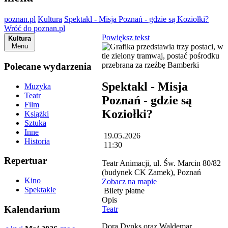
poznan.pl
Kultura
Spektakl - Misja Poznań - gdzie są Koziołki?
Wróć do poznan.pl
Powiększ tekst
Kultura
Menu
Polecane wydarzenia
Spektakl - Misja
Muzyka
Teatr
Poznań - gdzie są
Film
Koziołki?
Książki
Sztuka
Inne
19.05.2026
Historia
11:30
Repertuar
Teatr Animacji, ul. Św. Marcin 80/82
(budynek CK Zamek), Poznań
Kino
Zobacz na mapie
Spektakle
Bilety płatne
Opis
Kalendarium
Teatr
Dora Dynks oraz Waldemar