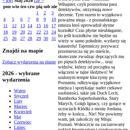
< kwi
Maj 2026
cze >
Wihajster, czyli postrzelona para
pon
wto
śro
czw
pią
sob
nie
detektywów, otrzymują nowe
1
2
3
zlecenie. Tym razem to wyjątkowo
4
5
6
7
8
9
10
poważna misja - z poznańskiego
ratusza ktoś uprowadził słynne
11
12
13
14
15
16
17
koziołki! Czas płynie nieubłaganie,
18
19
20
21
22
23
24
bo jeśli koziołków nie będzie na
25
26
27
28
29
30
31
wieży w samo południe, wydarzy się
katastrofa! Tajemniczy porywacz
Znajdź na mapie
przemieszcza się po mieście,
skutecznie zwodząc depczących mu
po piętach detektywów... oraz
Zobacz wydarzenia na planie
widzów, którzy od początku są
włączeni w tajne śledztwo! W
2026 - wybrane
szalonym tempie kluczymy po
wydarzenia
Poznaniu, odkrywając wyjątkowe
miejsca i spotykając nader ciekawe
Wstęp
osobistości, takie jak Duch Lech,
Styczeń
Bamberka Superbohaterka, Stary
Luty
Marych, Gołąb Ignacy, czy gorące w
Marzec
uczuciach Kłódki z mostu Jordana,
Kwiecień
żeby w końcu... Nie! Nie powiemy
Maj
wam, jak zakończy się Misja:
Czerwiec
Poznań. Wskoczcie na zaczarowany
Lipiec
pokład Imaginarium i przekonajcie się