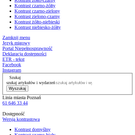
Kontrast żółto-czarny
Kontrast czarno-żółty
Kontrast czarno-zielony
Kontrast zielono-czarny
Kontrast żółto-niebieski
Kontrast niebiesko-żółty
Zamknij menu
Język migowy
Portal Niepełnosprawność
Deklaracja dostępności
ETR - tekst
Facebook
Instagram
Szukaj
szukaj artykułów i wydarzeń
Wyszukaj
Linia miasta Poznań
61 646 33 44
Dostępność
Wersja kontrastowa
Kontrast domyślny
Kontrast czarno-biały