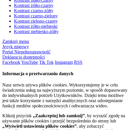
Kontrast biało-czarny
Kontrast żółto-czarny
Kontrast czarno-żółty
Kontrast czarno-zielony
Kontrast zielono-czarny
Kontrast żółto-niebieski
Kontrast niebiesko-żółty
Zamknij menu
Język migowy
Portal Niepełnosprawność
Deklaracja dostępności
Facebook
YouTube
Tik Tok
Instagram
RSS
Informacja o przetwarzaniu danych
Nasz serwis używa plików cookies. Wykorzystujemy je w celu
świadczenia usług na najwyższym poziomie, w sposób dopasowany
do indywidualnych potrzeb Użytkowników. Dzięki temu możliwe
jest także korzystanie z narzędzi analitycznych oraz udostępnianie
funkcji mediów społecznościowych i odtwarzacza wideo.
Kliknij przycisk
„Zaakceptuj lub zamknij”
, by wyrazić zgodę na
używanie plików cookies i przejść bezpośrednio do strony lub
„Wyświetl ustawienia plików cookies”
, aby zobaczyć