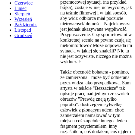
przemocowej sytuacji (na przykład
Czerwiec
bójka), zostaje w niej uchwycony, jak
Lipiec
na taśmie filmowej i w taki sposób,
Sierpień
aby widz-odbiorca miał poczucie
Wrzesień
nietrwałości/ulotności. Najciekawsza
Październik
jest jednak ukazywana wątpliwość.
Listopad
Przypuszczenie. Czy sportretowani w
Grudzień
konkretnej scenie na pewno czują się
niekomfortowo? Może odpowiada im
sytuacja w jakiej się znaleźli? Nic tu
nie jest oczywiste, niczego nie można
wykluczać.
Także obecność bohatera - pomimo,
że zamierzona - może być odbierana
przez widza jako przypadkowa. Sam
artysta w tekście "Bezzacisze" tak
opisuje pracę nad jednym ze swoich
obrazów "Prawdę znają tylko
paprotki": dostrzegłem sylwetkę
człowiek z płonącym udem, choć
zamierzałem namalować w tym
miejscu coś zupełnie innego. Jeden
fragment przyciemniłem, inny
rozjaśniłem, coś dodałem, coś ująłem