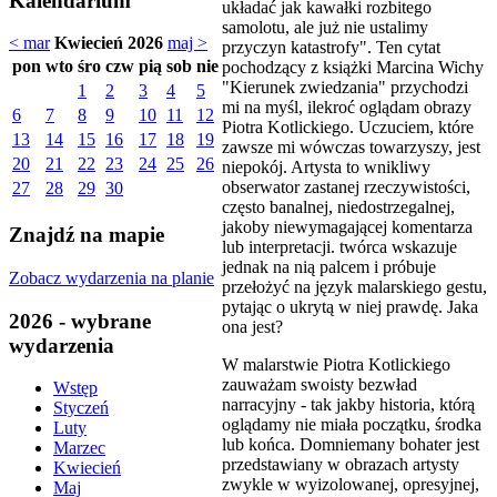
Kalendarium
układać jak kawałki rozbitego
samolotu, ale już nie ustalimy
< mar
Kwiecień 2026
maj >
przyczyn katastrofy". Ten cytat
pon
wto
śro
czw
pią
sob
nie
pochodzący z książki Marcina Wichy
"Kierunek zwiedzania" przychodzi
1
2
3
4
5
mi na myśl, ilekroć oglądam obrazy
6
7
8
9
10
11
12
Piotra Kotlickiego. Uczuciem, które
13
14
15
16
17
18
19
zawsze mi wówczas towarzyszy, jest
20
21
22
23
24
25
26
niepokój. Artysta to wnikliwy
obserwator zastanej rzeczywistości,
27
28
29
30
często banalnej, niedostrzegalnej,
jakoby niewymagającej komentarza
Znajdź na mapie
lub interpretacji. twórca wskazuje
jednak na nią palcem i próbuje
Zobacz wydarzenia na planie
przełożyć na język malarskiego gestu,
pytając o ukrytą w niej prawdę. Jaka
2026 - wybrane
ona jest?
wydarzenia
W malarstwie Piotra Kotlickiego
zauważam swoisty bezwład
Wstęp
narracyjny - tak jakby historia, którą
Styczeń
oglądamy nie miała początku, środka
Luty
lub końca. Domniemany bohater jest
Marzec
przedstawiany w obrazach artysty
Kwiecień
zwykle w wyizolowanej, opresyjnej,
Maj