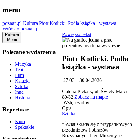
menu
poznan.pl
Kultura
Piotr Kotlicki. Podła książka - wystawa
Wróć do poznan.pl
Powiększ tekst
Kultura
Menu
Polecane wydarzenia
Piotr Kotlicki. Podła
Muzyka
książka - wystawa
Teatr
Film
27.03 – 30.04.2026
Książki
Sztuka
Galeria Piekary, ul. Święty Marcin
Inne
80/82
Zobacz na mapie
Historia
Wstęp wolny
Opis
Repertuar
Sztuka
Kino
"Świat składa się z przypadkowych
Spektakle
przedmiotów i obrazów.
Rozsypanych liter. Możemy je