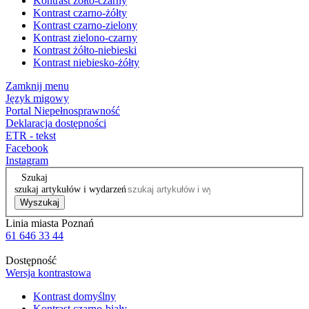
Kontrast żółto-czarny
Kontrast czarno-żółty
Kontrast czarno-zielony
Kontrast zielono-czarny
Kontrast żółto-niebieski
Kontrast niebiesko-żółty
Zamknij menu
Język migowy
Portal Niepełnosprawność
Deklaracja dostępności
ETR - tekst
Facebook
Instagram
Szukaj
szukaj artykułów i wydarzeń
Wyszukaj
Linia miasta Poznań
61 646 33 44
Dostępność
Wersja kontrastowa
Kontrast domyślny
Kontrast czarno-biały