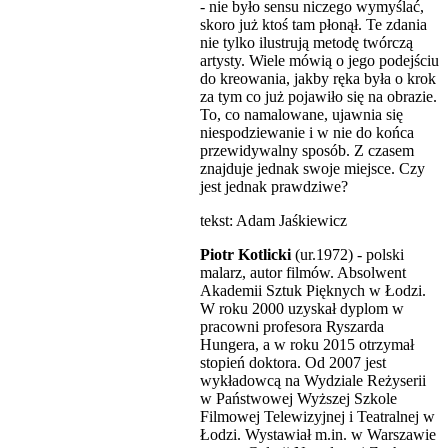
- nie było sensu niczego wymyślać,
skoro już ktoś tam płonął. Te zdania
nie tylko ilustrują metodę twórczą
artysty. Wiele mówią o jego podejściu
do kreowania, jakby ręka była o krok
za tym co już pojawiło się na obrazie.
To, co namalowane, ujawnia się
niespodziewanie i w nie do końca
przewidywalny sposób. Z czasem
znajduje jednak swoje miejsce. Czy
jest jednak prawdziwe?
tekst: Adam Jaśkiewicz
Piotr Kotlicki
(ur.1972) - polski
malarz, autor filmów. Absolwent
Akademii Sztuk Pięknych w Łodzi.
W roku 2000 uzyskał dyplom w
pracowni profesora Ryszarda
Hungera, a w roku 2015 otrzymał
stopień doktora. Od 2007 jest
wykładowcą na Wydziale Reżyserii
w Państwowej Wyższej Szkole
Filmowej Telewizyjnej i Teatralnej w
Łodzi. Wystawiał m.in. w Warszawie