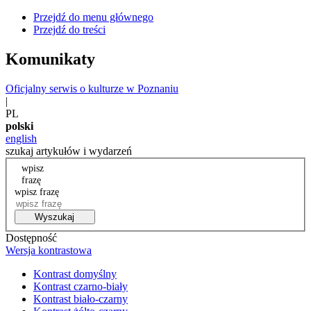
Przejdź do menu głównego
Przejdź do treści
Komunikaty
Oficjalny serwis o kulturze w Poznaniu
|
PL
polski
english
szukaj artykułów i wydarzeń
wpisz
frazę
wpisz frazę
Wyszukaj
Dostępność
Wersja kontrastowa
Kontrast domyślny
Kontrast czarno-biały
Kontrast biało-czarny