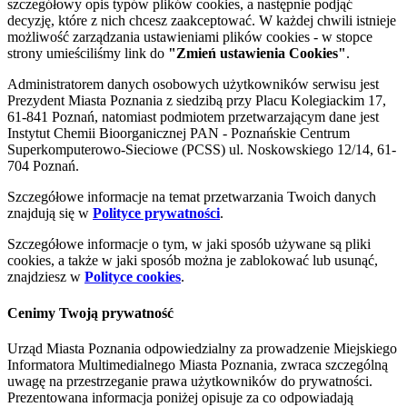
szczegółowy opis typów plików cookies, a następnie podjąć
decyzję, które z nich chcesz zaakceptować. W każdej chwili istnieje
możliwość zarządzania ustawieniami plików cookies - w stopce
strony umieściliśmy link do
"Zmień ustawienia Cookies"
.
Administratorem danych osobowych użytkowników serwisu jest
Prezydent Miasta Poznania z siedzibą przy Placu Kolegiackim 17,
61-841 Poznań, natomiast podmiotem przetwarzającym dane jest
Instytut Chemii Bioorganicznej PAN - Poznańskie Centrum
Superkomputerowo-Sieciowe (PCSS) ul. Noskowskiego 12/14, 61-
704 Poznań.
Szczegółowe informacje na temat przetwarzania Twoich danych
znajdują się w
Polityce prywatności
.
Szczegółowe informacje o tym, w jaki sposób używane są pliki
cookies, a także w jaki sposób można je zablokować lub usunąć,
znajdziesz w
Polityce cookies
.
Cenimy Twoją prywatność
Urząd Miasta Poznania odpowiedzialny za prowadzenie Miejskiego
Informatora Multimedialnego Miasta Poznania, zwraca szczególną
uwagę na przestrzeganie prawa użytkowników do prywatności.
Prezentowana informacja poniżej opisuje za co odpowiadają