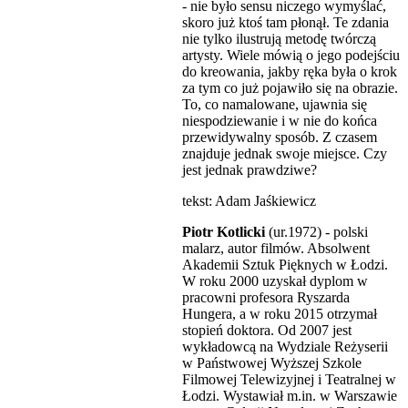
- nie było sensu niczego wymyślać,
skoro już ktoś tam płonął. Te zdania
nie tylko ilustrują metodę twórczą
artysty. Wiele mówią o jego podejściu
do kreowania, jakby ręka była o krok
za tym co już pojawiło się na obrazie.
To, co namalowane, ujawnia się
niespodziewanie i w nie do końca
przewidywalny sposób. Z czasem
znajduje jednak swoje miejsce. Czy
jest jednak prawdziwe?
tekst: Adam Jaśkiewicz
Piotr Kotlicki
(ur.1972) - polski
malarz, autor filmów. Absolwent
Akademii Sztuk Pięknych w Łodzi.
W roku 2000 uzyskał dyplom w
pracowni profesora Ryszarda
Hungera, a w roku 2015 otrzymał
stopień doktora. Od 2007 jest
wykładowcą na Wydziale Reżyserii
w Państwowej Wyższej Szkole
Filmowej Telewizyjnej i Teatralnej w
Łodzi. Wystawiał m.in. w Warszawie