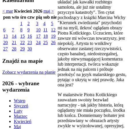
Kalendarium
układać jak kawałki rozbitego
samolotu, ale już nie ustalimy
< mar
Kwiecień 2026
maj >
przyczyn katastrofy". Ten cytat
pon
wto
śro
czw
pią
sob
nie
pochodzący z książki Marcina Wichy
"Kierunek zwiedzania" przychodzi
1
2
3
4
5
mi na myśl, ilekroć oglądam obrazy
6
7
8
9
10
11
12
Piotra Kotlickiego. Uczuciem, które
13
14
15
16
17
18
19
zawsze mi wówczas towarzyszy, jest
20
21
22
23
24
25
26
niepokój. Artysta to wnikliwy
obserwator zastanej rzeczywistości,
27
28
29
30
często banalnej, niedostrzegalnej,
jakoby niewymagającej komentarza
Znajdź na mapie
lub interpretacji. twórca wskazuje
jednak na nią palcem i próbuje
Zobacz wydarzenia na planie
przełożyć na język malarskiego gestu,
pytając o ukrytą w niej prawdę. Jaka
2026 - wybrane
ona jest?
wydarzenia
W malarstwie Piotra Kotlickiego
zauważam swoisty bezwład
Wstęp
narracyjny - tak jakby historia, którą
Styczeń
oglądamy nie miała początku, środka
Luty
lub końca. Domniemany bohater jest
Marzec
przedstawiany w obrazach artysty
Kwiecień
zwykle w wyizolowanej, opresyjnej,
Maj