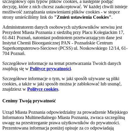
szczegółowy opis typów plików cookies, a następnie podjąć
decyzję, które z nich chcesz zaakceptować. W każdej chwili istnieje
możliwość zarządzania ustawieniami plików cookies - w stopce
strony umieściliśmy link do
"Zmień ustawienia Cookies"
.
Administratorem danych osobowych użytkowników serwisu jest
Prezydent Miasta Poznania z siedzibą przy Placu Kolegiackim 17,
61-841 Poznań, natomiast podmiotem przetwarzającym dane jest
Instytut Chemii Bioorganicznej PAN - Poznańskie Centrum
Superkomputerowo-Sieciowe (PCSS) ul. Noskowskiego 12/14, 61-
704 Poznań.
Szczegółowe informacje na temat przetwarzania Twoich danych
znajdują się w
Polityce prywatności
.
Szczegółowe informacje o tym, w jaki sposób używane są pliki
cookies, a także w jaki sposób można je zablokować lub usunąć,
znajdziesz w
Polityce cookies
.
Cenimy Twoją prywatność
Urząd Miasta Poznania odpowiedzialny za prowadzenie Miejskiego
Informatora Multimedialnego Miasta Poznania, zwraca szczególną
uwagę na przestrzeganie prawa użytkowników do prywatności.
Prezentowana informacja poniżej opisuje za co odpowiadają