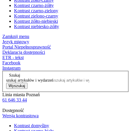
Kontrast żółto-czarny
Kontrast czarno-żółty
Kontrast czarno-zielony
Kontrast zielono-czarny
Kontrast żółto-niebieski
Kontrast niebiesko-żółty
Zamknij menu
Język migowy
Portal Niepełnosprawność
Deklaracja dostępności
ETR - tekst
Facebook
Instagram
Szukaj
szukaj artykułów i wydarzeń
Wyszukaj
Linia miasta Poznań
61 646 33 44
Dostępność
Wersja kontrastowa
Kontrast domyślny
Kontrast czarno-biały