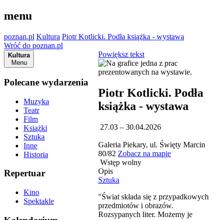
menu
poznan.pl
Kultura
Piotr Kotlicki. Podła książka - wystawa
Wróć do poznan.pl
Powiększ tekst
Kultura
Menu
Polecane wydarzenia
Piotr Kotlicki. Podła
Muzyka
książka - wystawa
Teatr
Film
27.03 – 30.04.2026
Książki
Sztuka
Galeria Piekary, ul. Święty Marcin
Inne
80/82
Zobacz na mapie
Historia
Wstęp wolny
Opis
Repertuar
Sztuka
Kino
"Świat składa się z przypadkowych
Spektakle
przedmiotów i obrazów.
Rozsypanych liter. Możemy je