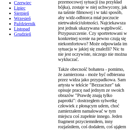
przemocowej sytuacji (na przykład
Czerwiec
bójka), zostaje w niej uchwycony, jak
Lipiec
na taśmie filmowej i w taki sposób,
Sierpień
aby widz-odbiorca miał poczucie
Wrzesień
nietrwałości/ulotności. Najciekawsza
Październik
jest jednak ukazywana wątpliwość.
Listopad
Przypuszczenie. Czy sportretowani w
Grudzień
konkretnej scenie na pewno czują się
niekomfortowo? Może odpowiada im
sytuacja w jakiej się znaleźli? Nic tu
nie jest oczywiste, niczego nie można
wykluczać.
Także obecność bohatera - pomimo,
że zamierzona - może być odbierana
przez widza jako przypadkowa. Sam
artysta w tekście "Bezzacisze" tak
opisuje pracę nad jednym ze swoich
obrazów "Prawdę znają tylko
paprotki": dostrzegłem sylwetkę
człowiek z płonącym udem, choć
zamierzałem namalować w tym
miejscu coś zupełnie innego. Jeden
fragment przyciemniłem, inny
rozjaśniłem, coś dodałem, coś ująłem