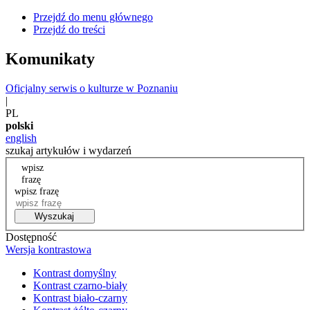
Przejdź do menu głównego
Przejdź do treści
Komunikaty
Oficjalny serwis o kulturze w Poznaniu
|
PL
polski
english
szukaj artykułów i wydarzeń
wpisz
frazę
wpisz frazę
Wyszukaj
Dostępność
Wersja kontrastowa
Kontrast domyślny
Kontrast czarno-biały
Kontrast biało-czarny