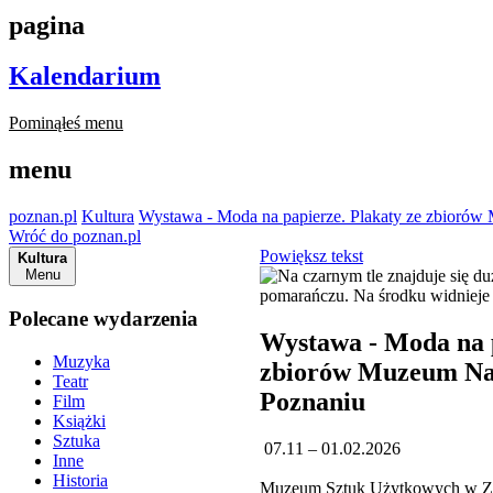
pagina
Kalendarium
Pominąłeś menu
menu
poznan.pl
Kultura
Wystawa - Moda na papierze. Plakaty ze zbior
Wróć do poznan.pl
Powiększ tekst
Kultura
Menu
Polecane wydarzenia
Wystawa - Moda na p
Muzyka
zbiorów Muzeum N
Teatr
Poznaniu
Film
Książki
Sztuka
07.11 – 01.02.2026
Inne
Historia
Muzeum Sztuk Użytkowych w Za