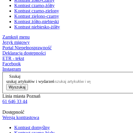
Kontrast żółto-czarny
Kontrast czarno-żółty
Kontrast czarno-zielony
Kontrast zielono-czarny
Kontrast żółto-niebieski
Kontrast niebiesko-żółty
Zamknij menu
Język migowy
Portal Niepełnosprawność
Deklaracja dostępności
ETR - tekst
Facebook
Instagram
Szukaj
szukaj artykułów i wydarzeń
Wyszukaj
Linia miasta Poznań
61 646 33 44
Dostępność
Wersja kontrastowa
Kontrast domyślny
Kontrast czarno-biały