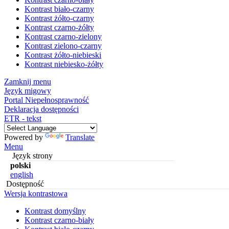
Kontrast biało-czarny
Kontrast żółto-czarny
Kontrast czarno-żółty
Kontrast czarno-zielony
Kontrast zielono-czarny
Kontrast żółto-niebieski
Kontrast niebiesko-żółty
Zamknij menu
Język migowy
Portal Niepełnosprawność
Deklaracja dostępności
ETR - tekst
Powered by
Translate
Menu
Język strony
polski
english
Dostępność
Wersja kontrastowa
Kontrast domyślny
Kontrast czarno-biały