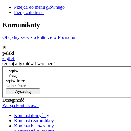
Przejdź do menu głównego
Przejdź do treści
Komunikaty
Oficjalny serwis o kulturze w Poznaniu
|
PL
polski
english
szukaj artykułów i wydarzeń
wpisz
frazę
wpisz frazę
Wyszukaj
Dostępność
Wersja kontrastowa
Kontrast domyślny
Kontrast czarno-biały
Kontrast biało-czarny