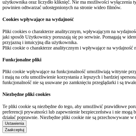
użytkownika oraz liczydło kliknięć. Nie ma możliwości wyłączenia t
powinien odtwarzać udostępnionych na stronie wideo filmów.
Cookies wpływające na wydajność
Pliki cookies o charakterze analitycznym, wpływającym na wydajność zb
jaki sposób Użytkownicy poruszają się po serwisie. Pomagają w ide
przyjazną i intuicyjną dla użytkownika.
Pliki cookie o charakterze analitycznym i wpływające na wydajność
Funkcjonalne pliki
Pliki cookie wpływające na funkcjonalność umożliwiają witrynie p
i mają na celu umożliwienie korzystania z lepszych i bardziej sperso
funkcjonalność nie są usuwane po zamknięciu przeglądarki i są trw
Niezbędne pliki cookies
Te pliki cookie są niezbędne do tego, aby umożliwić prawidłowe poru
preferencji prywatności lub zapewnienie bezpieczeństwa i nie mogą b
działać poprawnie. Niezbędne pliki cookie nie są przechowywane w 
Ustawienia
Zaakceptuj