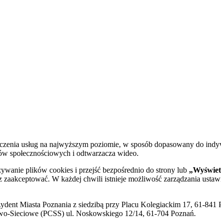
dczenia usług na najwyższym poziomie, w sposób dopasowany do indy
diów społecznościowych i odtwarzacza wideo.
żywanie plików cookies i przejść bezpośrednio do strony lub
„Wyświetl
sz zaakceptować. W każdej chwili istnieje możliwość zarządzania ustaw
ent Miasta Poznania z siedzibą przy Placu Kolegiackim 17, 61-841 P
o-Sieciowe (PCSS) ul. Noskowskiego 12/14, 61-704 Poznań.