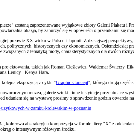
erze" zostaną zaprezentowane wyjątkowe zbiory Galerii Plakatu i P
wtarzalna okazja, by zanurzyć się w opowieści o przenikaniu się mod
giej połowie XX wieku w Polsce i Japonii. Z dzisiejszej perspektywy, i
h, politycznych, historycznych czy ekonomicznych. Osiemdziesiąt pra
w związanych z tematyką mody, charakterystycznych dla dwóch różnyc
kon projektowania, takich jak Roman Cieślewicz, Waldemar Świerzy, E
 Jana Lenicy - Kenya Hara.
 kolejną ekspozycją z cyklu "
Graphic Concept
", którego drugą część
worocznym muzea, galerie sztuki i inne instytucje prezentujące w
ed udaniem się na wystawę prosimy o sprawdzenie godzin otwarcia na
k-uzytkowych-w-zamku-krolewskim-w-poznaniu