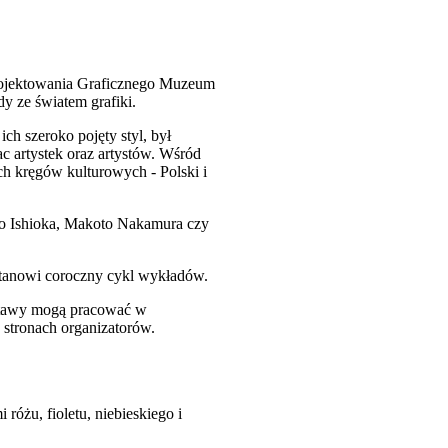
rojektowania Graficznego Muzeum
y ze światem grafiki.
ch szeroko pojęty styl, był
c artystek oraz artystów. Wśród
h kręgów kulturowych - Polski i
iko Ishioka, Makoto Nakamura czy
 stanowi coroczny cykl wykładów.
ystawy mogą pracować w
 stronach organizatorów.