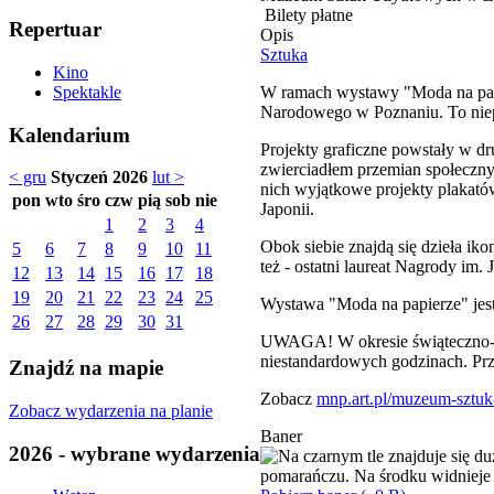
Bilety płatne
Repertuar
Opis
Sztuka
Kino
W ramach wystawy "Moda na papi
Spektakle
Narodowego w Poznaniu. To niepo
Kalendarium
Projekty graficzne powstały w dru
zwierciadłem przemian społecznyc
< gru
Styczeń 2026
lut >
nich wyjątkowe projekty plakató
pon
wto
śro
czw
pią
sob
nie
Japonii.
1
2
3
4
Obok siebie znajdą się dzieła i
5
6
7
8
9
10
11
też - ostatni laureat Nagrody im.
12
13
14
15
16
17
18
19
20
21
22
23
24
25
Wystawa "Moda na papierze" jest
26
27
28
29
30
31
UWAGA! W okresie świąteczno-no
niestandardowych godzinach. Prz
Znajdź na mapie
Zobacz
mnp.art.pl/muzeum-sztu
Zobacz wydarzenia na planie
Baner
2026 - wybrane wydarzenia