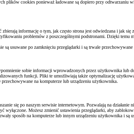
ych plików cookies ponieważ ładowane są dopiero przy odtwarzaniu wid
ierają informację o tym, jak często strona jest odwiedzana i jak się z 
ntyfikowaniu problemów z poszczególnymi podstronami. Dzięki temu mo
 nie są usuwane po zamknięciu przeglądarki i są trwale przechowywane
rzypomnienie sobie informacji wprowadzonych przez użytkownika lub 
nalizowanych funkcji. Pliki te umożliwiają także optymalizację użytko
ale przechowywane na komputerze lub urządzeniu użytkownika.
szanie się po naszym serwisie internetowym. Pozwalają na działanie ni
yć wyłączone. Możesz zmienić ustawienia przeglądarki, aby zablokować
trwały sposób na komputerze lub innym urządzeniu użytkownika i są u