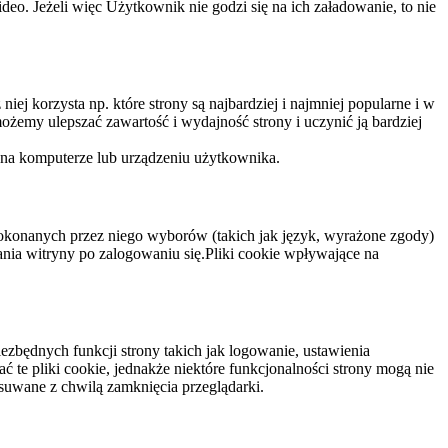
eo. Jeżeli więc Użytkownik nie godzi się na ich załadowanie, to nie
niej korzysta np. które strony są najbardziej i najmniej popularne i w
żemy ulepszać zawartość i wydajność strony i uczynić ją bardziej
 na komputerze lub urządzeniu użytkownika.
dokonanych przez niego wyborów (takich jak język, wyrażone zgody)
wania witryny po zalogowaniu się.Pliki cookie wpływające na
ezbędnych funkcji strony takich jak logowanie, ustawienia
 te pliki cookie, jednakże niektóre funkcjonalności strony mogą nie
suwane z chwilą zamknięcia przeglądarki.