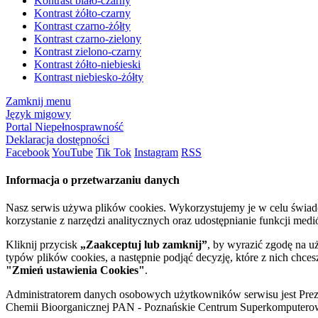
Kontrast biało-czarny
Kontrast żółto-czarny
Kontrast czarno-żółty
Kontrast czarno-zielony
Kontrast zielono-czarny
Kontrast żółto-niebieski
Kontrast niebiesko-żółty
Zamknij menu
Język migowy
Portal Niepełnosprawność
Deklaracja dostępności
Facebook
YouTube
Tik Tok
Instagram
RSS
Informacja o przetwarzaniu danych
Nasz serwis używa plików cookies. Wykorzystujemy je w celu świa
korzystanie z narzędzi analitycznych oraz udostępnianie funkcji me
Kliknij przycisk
„Zaakceptuj lub zamknij”
, by wyrazić zgodę na u
typów plików cookies, a następnie podjąć decyzję, które z nich chce
"Zmień ustawienia Cookies"
.
Administratorem danych osobowych użytkowników serwisu jest Prezyd
Chemii Bioorganicznej PAN - Poznańskie Centrum Superkomputerow