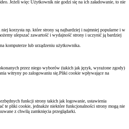
eo. Jeżeli więc Użytkownik nie godzi się na ich załadowanie, to nie
niej korzysta np. które strony są najbardziej i najmniej popularne i w
żemy ulepszać zawartość i wydajność strony i uczynić ją bardziej
 na komputerze lub urządzeniu użytkownika.
dokonanych przez niego wyborów (takich jak język, wyrażone zgody)
wania witryny po zalogowaniu się.Pliki cookie wpływające na
ezbędnych funkcji strony takich jak logowanie, ustawienia
 te pliki cookie, jednakże niektóre funkcjonalności strony mogą nie
suwane z chwilą zamknięcia przeglądarki.