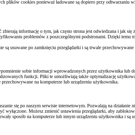
ych plików cookies ponieważ ładowane są dopiero przy odtwarzaniu wid
ierają informację o tym, jak często strona jest odwiedzana i jak się z 
ntyfikowaniu problemów z poszczególnymi podstronami. Dzięki temu mo
 nie są usuwane po zamknięciu przeglądarki i są trwale przechowywane
rzypomnienie sobie informacji wprowadzonych przez użytkownika lub 
nalizowanych funkcji. Pliki te umożliwiają także optymalizację użytko
ale przechowywane na komputerze lub urządzeniu użytkownika.
szanie się po naszym serwisie internetowym. Pozwalają na działanie ni
yć wyłączone. Możesz zmienić ustawienia przeglądarki, aby zablokować
trwały sposób na komputerze lub innym urządzeniu użytkownika i są u