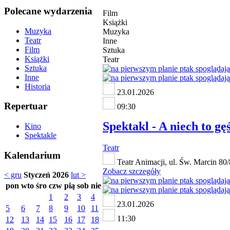
Polecane wydarzenia
Film
Książki
Muzyka
Muzyka
Teatr
Inne
Film
Sztuka
Książki
Teatr
Sztuka
Inne
Historia
23.01.2026
Repertuar
09:30
Spektakl - A niech to gę
Kino
Spektakle
Teatr
Kalendarium
Teatr Animacji, ul. Św. Marcin 8
Zobacz szczegóły
< gru
Styczeń 2026
lut >
pon
wto
śro
czw
pią
sob
nie
1
2
3
4
23.01.2026
5
6
7
8
9
10
11
11:30
12
13
14
15
16
17
18