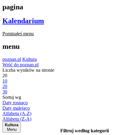
pagina
Kalendarium
Pominąłeś menu
menu
poznan.pl
Kultura
Wróć do poznan.pl
Liczba wyników na stronie
20
10
20
30
Sortuj wg
Daty rosnąco
Daty malejąco
Alfabetu (A-Z)
Alfabetu (Z-A)
Kultura
Menu
Filtruj według kategorii