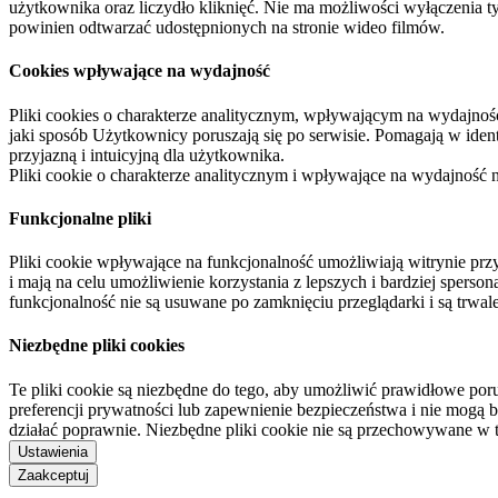
użytkownika oraz liczydło kliknięć. Nie ma możliwości wyłączenia t
powinien odtwarzać udostępnionych na stronie wideo filmów.
Cookies wpływające na wydajność
Pliki cookies o charakterze analitycznym, wpływającym na wydajność zb
jaki sposób Użytkownicy poruszają się po serwisie. Pomagają w ide
przyjazną i intuicyjną dla użytkownika.
Pliki cookie o charakterze analitycznym i wpływające na wydajność
Funkcjonalne pliki
Pliki cookie wpływające na funkcjonalność umożliwiają witrynie p
i mają na celu umożliwienie korzystania z lepszych i bardziej sperso
funkcjonalność nie są usuwane po zamknięciu przeglądarki i są trw
Niezbędne pliki cookies
Te pliki cookie są niezbędne do tego, aby umożliwić prawidłowe poru
preferencji prywatności lub zapewnienie bezpieczeństwa i nie mogą b
działać poprawnie. Niezbędne pliki cookie nie są przechowywane w 
Ustawienia
Zaakceptuj