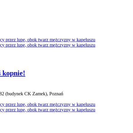
ś kopnie!
0/82 (budynek CK Zamek), Poznań