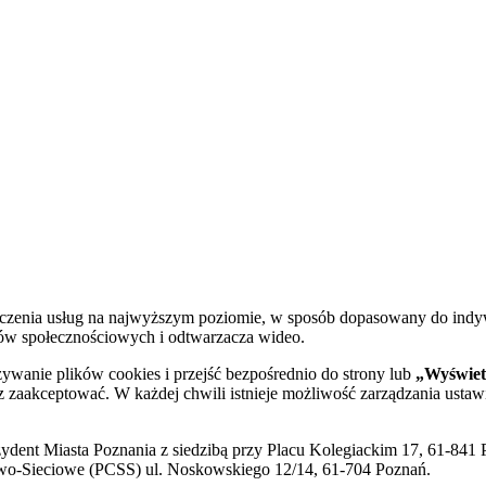
dczenia usług na najwyższym poziomie, w sposób dopasowany do indy
diów społecznościowych i odtwarzacza wideo.
żywanie plików cookies i przejść bezpośrednio do strony lub
„Wyświetl
sz zaakceptować. W każdej chwili istnieje możliwość zarządzania ustaw
ent Miasta Poznania z siedzibą przy Placu Kolegiackim 17, 61-841 P
o-Sieciowe (PCSS) ul. Noskowskiego 12/14, 61-704 Poznań.