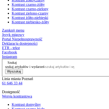
Kontrast żółto-czarny
Kontrast czarno-żółty
Kontrast czarno-zielony
Kontrast zielono-czarny
Kontrast żółto-niebieski
Kontrast niebiesko-żółty
Zamknij menu
Język migowy
Portal Niepełnosprawność
Deklaracja dostępności
ETR - tekst
Facebook
Instagram
Szukaj
szukaj artykułów i wydarzeń
Wyszukaj
Linia miasta Poznań
61 646 33 44
Dostępność
Wersja kontrastowa
Kontrast domyślny
Kontrast czarno-biały