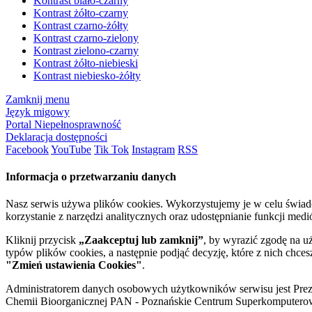
Kontrast biało-czarny
Kontrast żółto-czarny
Kontrast czarno-żółty
Kontrast czarno-zielony
Kontrast zielono-czarny
Kontrast żółto-niebieski
Kontrast niebiesko-żółty
Zamknij menu
Język migowy
Portal Niepełnosprawność
Deklaracja dostępności
Facebook
YouTube
Tik Tok
Instagram
RSS
Informacja o przetwarzaniu danych
Nasz serwis używa plików cookies. Wykorzystujemy je w celu świa
korzystanie z narzędzi analitycznych oraz udostępnianie funkcji me
Kliknij przycisk
„Zaakceptuj lub zamknij”
, by wyrazić zgodę na u
typów plików cookies, a następnie podjąć decyzję, które z nich chce
"Zmień ustawienia Cookies"
.
Administratorem danych osobowych użytkowników serwisu jest Prezyd
Chemii Bioorganicznej PAN - Poznańskie Centrum Superkomputerow