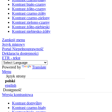
Kontrast biało-czarny
Kontrast żółto-czarny
Kontrast czarno-żółty
Kontrast czarno-zielony
Kontrast zielono-czarny
Kontrast żółto-niebieski
Kontrast niebiesko-żółty
Zamknij menu
Język migowy
Portal Niepełnosprawność
Deklaracja dostępności
ETR - tekst
Powered by
Translate
Menu
Język strony
polski
english
Dostępność
Wersja kontrastowa
Kontrast domyślny
Kontrast czarno-biały