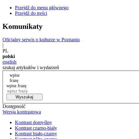
Przejdź do menu głównego
Przejdź do treści
Komunikaty
Oficjalny serwis o kulturze w Poznaniu
|
PL
polski
english
szukaj artykułów i wydarzeń
wpisz
frazę
wpisz frazę
Wyszukaj
Dostępność
Wersja kontrastowa
Kontrast domyślny
Kontrast czarno-biały
Kontrast biało-czarny