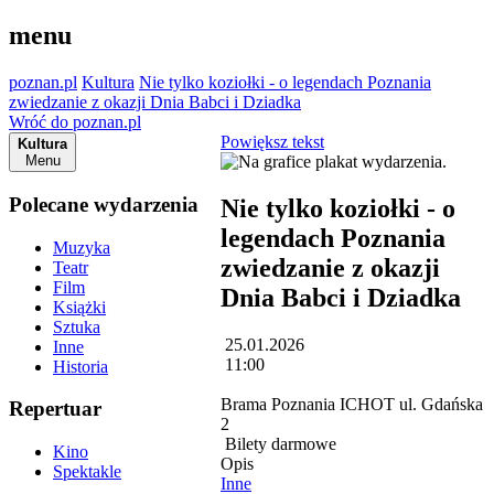
menu
poznan.pl
Kultura
Nie tylko koziołki - o legendach Poznania
zwiedzanie z okazji Dnia Babci i Dziadka
Wróć do poznan.pl
Powiększ tekst
Kultura
Menu
Polecane wydarzenia
Nie tylko koziołki - o
legendach Poznania
Muzyka
zwiedzanie z okazji
Teatr
Film
Dnia Babci i Dziadka
Książki
Sztuka
25.01.2026
Inne
11:00
Historia
Brama Poznania ICHOT ul. Gdańska
Repertuar
2
Bilety darmowe
Kino
Opis
Spektakle
Inne