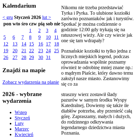
Kalendarium
Nikomu nie trzeba przedstawiać
Tyrka i Pyrka. To ulubione koziołki
< gru
Styczeń 2026
lut >
zarówno poznaniaków jak i turystów.
pon
wto
śro
czw
pią
sob
nie
Spotkać je można codziennie o
godzinie 12:00 gdy trykają się na
1
2
3
4
ratuszowej wieży. Ale czy wiecie jak
5
6
7
8
9
10
11
one się tam wdrapały?
12
13
14
15
16
17
18
19
20
21
22
23
24
25
Poznańskie koziołki to tylko jedna z
licznych miejskich legend, podczas
26
27
28
29
30
31
oprowadzania wspólnie poznamy
również te odrobinę mniej znane np.:
Znajdź na mapie
o mądrym Piaście, który dawno temu
założył nasze miasto. Zastanowimy
Zobacz wydarzenia na planie
się co za
2026 - wybrane
straszny wierz zostawił ślady
pazurów w samym środku Wyspy
wydarzenia
Katedralnej, Dowiemy się także ile
diabłów potrzeba, aby przenieść całą
Wstęp
górę. Zapraszamy, małych i dużych,
Styczeń
do rodzinnego odkrywania
Luty
legendarnego dziedzictwa miasta
Marzec
Poznania.
Kwiecień