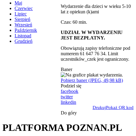
Maj
Wydarzenie dla dzieci w wieku 5-10
Czerwiec
lat z opiekun (k)ami
Lipiec
Sierpień
Czas: 60 min.
Wrzesień
Październik
UDZIAŁ W WYDARZENIU
Listopad
JEST BEZPŁATNY.
Grudzień
Obowiązują zapisy telefoniczne pod
numerem 61 647 76 34. Limit
uczestników_czek jest ograniczony.
Baner
Pobierz baner (JPEG, 49,98 kB)
Podziel się
facebook
twitter
linkedin
Drukuj
Pokaż QR kod
Do góry
PLATFORMA POZNAN.PL