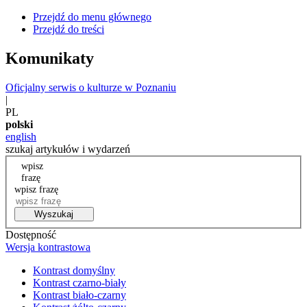
Przejdź do menu głównego
Przejdź do treści
Komunikaty
Oficjalny serwis o kulturze w Poznaniu
|
PL
polski
english
szukaj artykułów i wydarzeń
wpisz
frazę
wpisz frazę
Wyszukaj
Dostępność
Wersja kontrastowa
Kontrast domyślny
Kontrast czarno-biały
Kontrast biało-czarny