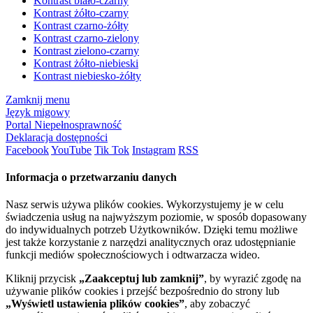
Kontrast biało-czarny
Kontrast żółto-czarny
Kontrast czarno-żółty
Kontrast czarno-zielony
Kontrast zielono-czarny
Kontrast żółto-niebieski
Kontrast niebiesko-żółty
Zamknij menu
Język migowy
Portal Niepełnosprawność
Deklaracja dostępności
Facebook
YouTube
Tik Tok
Instagram
RSS
Informacja o przetwarzaniu danych
Nasz serwis używa plików cookies. Wykorzystujemy je w celu
świadczenia usług na najwyższym poziomie, w sposób dopasowany
do indywidualnych potrzeb Użytkowników. Dzięki temu możliwe
jest także korzystanie z narzędzi analitycznych oraz udostępnianie
funkcji mediów społecznościowych i odtwarzacza wideo.
Kliknij przycisk
„Zaakceptuj lub zamknij”
, by wyrazić zgodę na
używanie plików cookies i przejść bezpośrednio do strony lub
„Wyświetl ustawienia plików cookies”
, aby zobaczyć