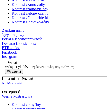
Kontrast żółto-czarny
Kontrast czarno-żółty
Kontrast czarno-zielony
Kontrast zielono-czarny
Kontrast żółto-niebieski
Kontrast niebiesko-żółty
Zamknij menu
Język migowy
Portal Niepełnosprawność
Deklaracja dostępności
ETR - tekst
Facebook
Instagram
Szukaj
szukaj artykułów i wydarzeń
Wyszukaj
Linia miasta Poznań
61 646 33 44
Dostępność
Wersja kontrastowa
Kontrast domyślny
Kontrast czarno-biały