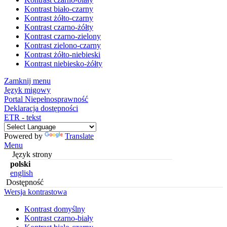
Kontrast biało-czarny
Kontrast żółto-czarny
Kontrast czarno-żółty
Kontrast czarno-zielony
Kontrast zielono-czarny
Kontrast żółto-niebieski
Kontrast niebiesko-żółty
Zamknij menu
Język migowy
Portal Niepełnosprawność
Deklaracja dostępności
ETR - tekst
Powered by
Translate
Menu
Język strony
polski
english
Dostępność
Wersja kontrastowa
Kontrast domyślny
Kontrast czarno-biały