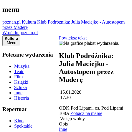
menu
poznan.pl
Kultura
Klub Podróżnika: Julia Maciejko - Autostopem
przez Maderę
Wróć do poznan.pl
Powiększ tekst
Kultura
Menu
Polecane wydarzenia
Klub Podróżnika:
Julia Maciejko -
Muzyka
Autostopem przez
Teatr
Film
Maderę
Książki
Sztuka
15.01.2026
Inne
17:30
Historia
ODK Pod Lipami, os. Pod Lipami
Repertuar
108A
Zobacz na mapie
Wstęp wolny
Kino
Opis
Spektakle
Inne