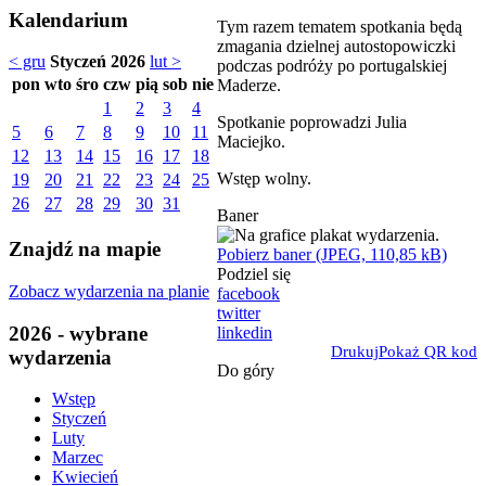
Kalendarium
Tym razem tematem spotkania będą
zmagania dzielnej autostopowiczki
< gru
Styczeń 2026
lut >
podczas podróży po portugalskiej
pon
wto
śro
czw
pią
sob
nie
Maderze.
1
2
3
4
Spotkanie poprowadzi Julia
5
6
7
8
9
10
11
Maciejko.
12
13
14
15
16
17
18
Wstęp wolny.
19
20
21
22
23
24
25
26
27
28
29
30
31
Baner
Znajdź na mapie
Pobierz baner (JPEG, 110,85 kB)
Podziel się
Zobacz wydarzenia na planie
facebook
twitter
2026 - wybrane
linkedin
Drukuj
Pokaż QR kod
wydarzenia
Do góry
Wstęp
Styczeń
Luty
Marzec
Kwiecień