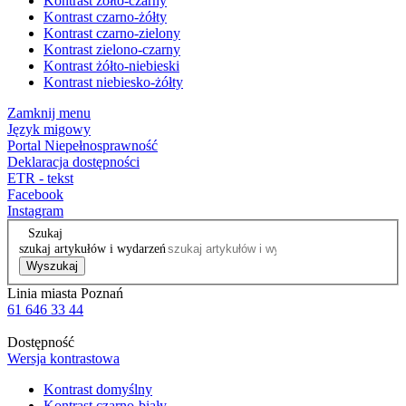
Kontrast żółto-czarny
Kontrast czarno-żółty
Kontrast czarno-zielony
Kontrast zielono-czarny
Kontrast żółto-niebieski
Kontrast niebiesko-żółty
Zamknij menu
Język migowy
Portal Niepełnosprawność
Deklaracja dostępności
ETR - tekst
Facebook
Instagram
Szukaj
szukaj artykułów i wydarzeń
Wyszukaj
Linia miasta Poznań
61 646 33 44
Dostępność
Wersja kontrastowa
Kontrast domyślny
Kontrast czarno-biały