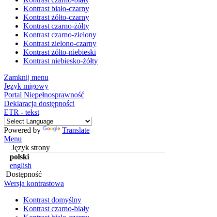
Kontrast biało-czarny
Kontrast żółto-czarny
Kontrast czarno-żółty
Kontrast czarno-zielony
Kontrast zielono-czarny
Kontrast żółto-niebieski
Kontrast niebiesko-żółty
Zamknij menu
Język migowy
Portal Niepełnosprawność
Deklaracja dostępności
ETR - tekst
Powered by
Translate
Menu
Język strony
polski
english
Dostępność
Wersja kontrastowa
Kontrast domyślny
Kontrast czarno-biały