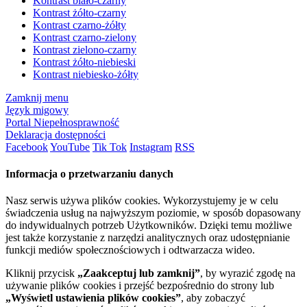
Kontrast biało-czarny
Kontrast żółto-czarny
Kontrast czarno-żółty
Kontrast czarno-zielony
Kontrast zielono-czarny
Kontrast żółto-niebieski
Kontrast niebiesko-żółty
Zamknij menu
Język migowy
Portal Niepełnosprawność
Deklaracja dostępności
Facebook
YouTube
Tik Tok
Instagram
RSS
Informacja o przetwarzaniu danych
Nasz serwis używa plików cookies. Wykorzystujemy je w celu
świadczenia usług na najwyższym poziomie, w sposób dopasowany
do indywidualnych potrzeb Użytkowników. Dzięki temu możliwe
jest także korzystanie z narzędzi analitycznych oraz udostępnianie
funkcji mediów społecznościowych i odtwarzacza wideo.
Kliknij przycisk
„Zaakceptuj lub zamknij”
, by wyrazić zgodę na
używanie plików cookies i przejść bezpośrednio do strony lub
„Wyświetl ustawienia plików cookies”
, aby zobaczyć