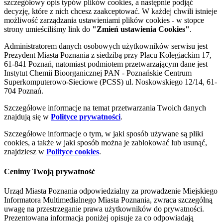
szczegółowy opis typów plików cookies, a następnie podjąć
decyzję, które z nich chcesz zaakceptować. W każdej chwili istnieje
możliwość zarządzania ustawieniami plików cookies - w stopce
strony umieściliśmy link do
"Zmień ustawienia Cookies"
.
Administratorem danych osobowych użytkowników serwisu jest
Prezydent Miasta Poznania z siedzibą przy Placu Kolegiackim 17,
61-841 Poznań, natomiast podmiotem przetwarzającym dane jest
Instytut Chemii Bioorganicznej PAN - Poznańskie Centrum
Superkomputerowo-Sieciowe (PCSS) ul. Noskowskiego 12/14, 61-
704 Poznań.
Szczegółowe informacje na temat przetwarzania Twoich danych
znajdują się w
Polityce prywatności
.
Szczegółowe informacje o tym, w jaki sposób używane są pliki
cookies, a także w jaki sposób można je zablokować lub usunąć,
znajdziesz w
Polityce cookies
.
Cenimy Twoją prywatność
Urząd Miasta Poznania odpowiedzialny za prowadzenie Miejskiego
Informatora Multimedialnego Miasta Poznania, zwraca szczególną
uwagę na przestrzeganie prawa użytkowników do prywatności.
Prezentowana informacja poniżej opisuje za co odpowiadają