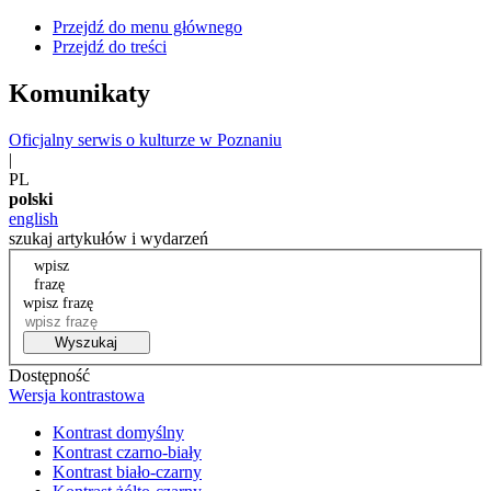
Przejdź do menu głównego
Przejdź do treści
Komunikaty
Oficjalny serwis o kulturze w Poznaniu
|
PL
polski
english
szukaj artykułów i wydarzeń
wpisz
frazę
wpisz frazę
Wyszukaj
Dostępność
Wersja kontrastowa
Kontrast domyślny
Kontrast czarno-biały
Kontrast biało-czarny