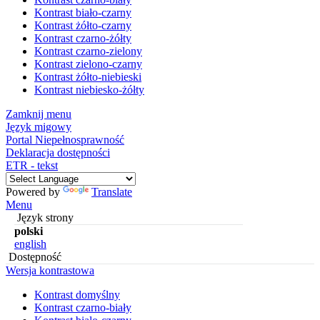
Kontrast biało-czarny
Kontrast żółto-czarny
Kontrast czarno-żółty
Kontrast czarno-zielony
Kontrast zielono-czarny
Kontrast żółto-niebieski
Kontrast niebiesko-żółty
Zamknij menu
Język migowy
Portal Niepełnosprawność
Deklaracja dostępności
ETR - tekst
Powered by
Translate
Menu
Język strony
polski
english
Dostępność
Wersja kontrastowa
Kontrast domyślny
Kontrast czarno-biały