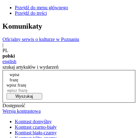
Przejdź do menu głównego
Przejdź do treści
Komunikaty
Oficjalny serwis o kulturze w Poznaniu
|
PL
polski
english
szukaj artykułów i wydarzeń
wpisz
frazę
wpisz frazę
Wyszukaj
Dostępność
Wersja kontrastowa
Kontrast domyślny
Kontrast czarno-biały
Kontrast biało-czarny