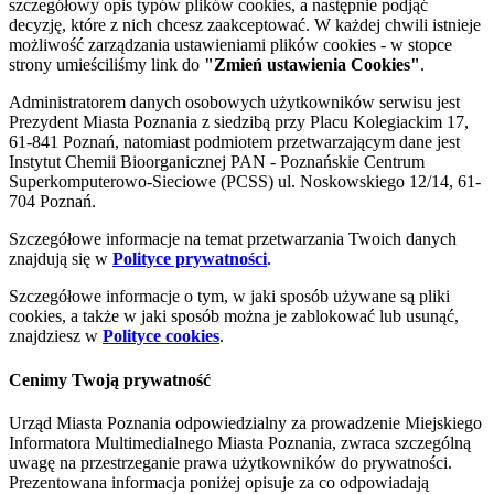
szczegółowy opis typów plików cookies, a następnie podjąć
decyzję, które z nich chcesz zaakceptować. W każdej chwili istnieje
możliwość zarządzania ustawieniami plików cookies - w stopce
strony umieściliśmy link do
"Zmień ustawienia Cookies"
.
Administratorem danych osobowych użytkowników serwisu jest
Prezydent Miasta Poznania z siedzibą przy Placu Kolegiackim 17,
61-841 Poznań, natomiast podmiotem przetwarzającym dane jest
Instytut Chemii Bioorganicznej PAN - Poznańskie Centrum
Superkomputerowo-Sieciowe (PCSS) ul. Noskowskiego 12/14, 61-
704 Poznań.
Szczegółowe informacje na temat przetwarzania Twoich danych
znajdują się w
Polityce prywatności
.
Szczegółowe informacje o tym, w jaki sposób używane są pliki
cookies, a także w jaki sposób można je zablokować lub usunąć,
znajdziesz w
Polityce cookies
.
Cenimy Twoją prywatność
Urząd Miasta Poznania odpowiedzialny za prowadzenie Miejskiego
Informatora Multimedialnego Miasta Poznania, zwraca szczególną
uwagę na przestrzeganie prawa użytkowników do prywatności.
Prezentowana informacja poniżej opisuje za co odpowiadają