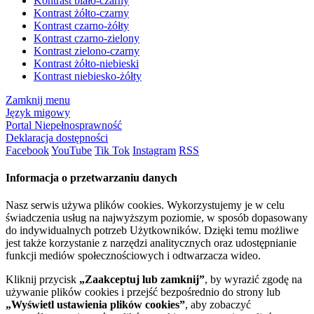
Kontrast biało-czarny
Kontrast żółto-czarny
Kontrast czarno-żółty
Kontrast czarno-zielony
Kontrast zielono-czarny
Kontrast żółto-niebieski
Kontrast niebiesko-żółty
Zamknij menu
Język migowy
Portal Niepełnosprawność
Deklaracja dostępności
Facebook
YouTube
Tik Tok
Instagram
RSS
Informacja o przetwarzaniu danych
Nasz serwis używa plików cookies. Wykorzystujemy je w celu
świadczenia usług na najwyższym poziomie, w sposób dopasowany
do indywidualnych potrzeb Użytkowników. Dzięki temu możliwe
jest także korzystanie z narzędzi analitycznych oraz udostępnianie
funkcji mediów społecznościowych i odtwarzacza wideo.
Kliknij przycisk
„Zaakceptuj lub zamknij”
, by wyrazić zgodę na
używanie plików cookies i przejść bezpośrednio do strony lub
„Wyświetl ustawienia plików cookies”
, aby zobaczyć