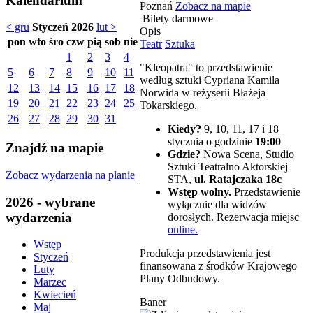
Kalendarium
Poznań
Zobacz na mapie
Bilety darmowe
< gru
Styczeń 2026
lut >
Opis
pon
wto
śro
czw
pią
sob
nie
Teatr
Sztuka
1
2
3
4
"Kleopatra" to przedstawienie
5
6
7
8
9
10
11
według sztuki Cypriana Kamila
12
13
14
15
16
17
18
Norwida w reżyserii Błażeja
19
20
21
22
23
24
25
Tokarskiego.
26
27
28
29
30
31
Kiedy?
9, 10, 11, 17 i 18
stycznia o godzinie
19:00
Znajdź na mapie
Gdzie?
Nowa Scena, Studio
Sztuki Teatralno Aktorskiej
Zobacz wydarzenia na planie
STA,
ul. Ratajczaka 18c
Wstęp wolny.
Przedstawienie
2026 - wybrane
wyłącznie dla widzów
wydarzenia
dorosłych. Rezerwacja miejsc
online.
Wstęp
Produkcja przedstawienia jest
Styczeń
finansowana z środków Krajowego
Luty
Plany Odbudowy.
Marzec
Kwiecień
Baner
Maj