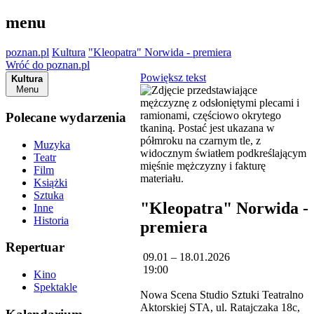
menu
poznan.pl
Kultura
"Kleopatra" Norwida - premiera
Wróć do poznan.pl
Powiększ tekst
Kultura
Menu
Polecane wydarzenia
Muzyka
Teatr
Film
Książki
Sztuka
"Kleopatra" Norwida -
Inne
Historia
premiera
Repertuar
09.01 – 18.01.2026
19:00
Kino
Spektakle
Nowa Scena Studio Sztuki Teatralno
Aktorskiej STA, ul. Ratajczaka 18c,