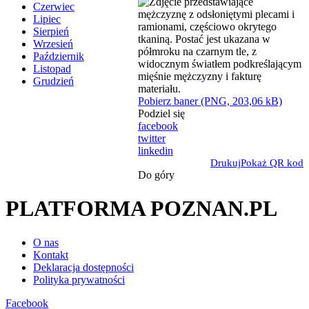
Czerwiec
Lipiec
Sierpień
Wrzesień
Październik
Listopad
Grudzień
Pobierz baner (PNG, 203,06 kB)
Podziel się
facebook
twitter
linkedin
Drukuj
Pokaż QR kod
Do góry
PLATFORMA POZNAN.PL
O nas
Kontakt
Deklaracja dostępności
Polityka prywatności
Facebook