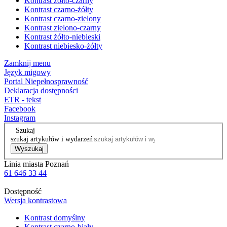
Kontrast żółto-czarny
Kontrast czarno-żółty
Kontrast czarno-zielony
Kontrast zielono-czarny
Kontrast żółto-niebieski
Kontrast niebiesko-żółty
Zamknij menu
Język migowy
Portal Niepełnosprawność
Deklaracja dostępności
ETR - tekst
Facebook
Instagram
Szukaj
szukaj artykułów i wydarzeń
Wyszukaj
Linia miasta Poznań
61 646 33 44
Dostępność
Wersja kontrastowa
Kontrast domyślny
Kontrast czarno-biały