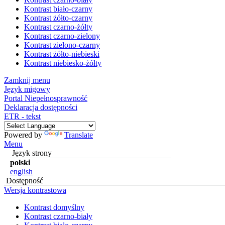
Kontrast biało-czarny
Kontrast żółto-czarny
Kontrast czarno-żółty
Kontrast czarno-zielony
Kontrast zielono-czarny
Kontrast żółto-niebieski
Kontrast niebiesko-żółty
Zamknij menu
Język migowy
Portal Niepełnosprawność
Deklaracja dostępności
ETR - tekst
Powered by
Translate
Menu
Język strony
polski
english
Dostępność
Wersja kontrastowa
Kontrast domyślny
Kontrast czarno-biały