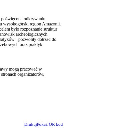
ę poświęconą odkrywaniu
mu wysokogórski region Amazonii.
elem było rozpoznanie struktur
anowisk archeologicznych.
matyków - pozwoliły dotrzeć do
rzebowych oraz praktyk
ystawy mogą pracować w
 stronach organizatorów.
Drukuj
Pokaż QR kod