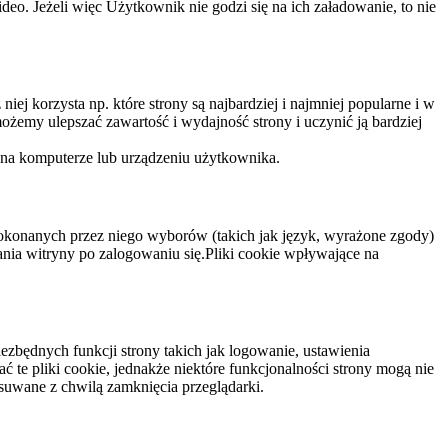
eo. Jeżeli więc Użytkownik nie godzi się na ich załadowanie, to nie
niej korzysta np. które strony są najbardziej i najmniej popularne i w
żemy ulepszać zawartość i wydajność strony i uczynić ją bardziej
 na komputerze lub urządzeniu użytkownika.
dokonanych przez niego wyborów (takich jak język, wyrażone zgody)
wania witryny po zalogowaniu się.Pliki cookie wpływające na
ezbędnych funkcji strony takich jak logowanie, ustawienia
 te pliki cookie, jednakże niektóre funkcjonalności strony mogą nie
suwane z chwilą zamknięcia przeglądarki.