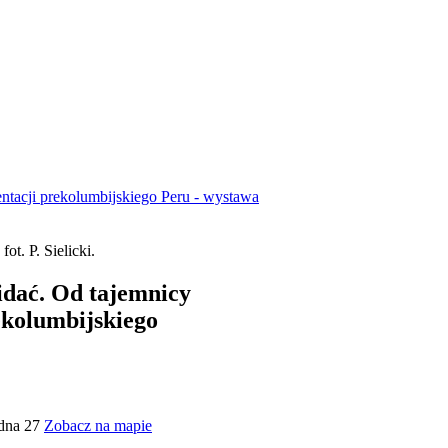
ntacji prekolumbijskiego Peru - wystawa
widać. Od tajemnicy
ekolumbijskiego
odna 27
Zobacz na mapie