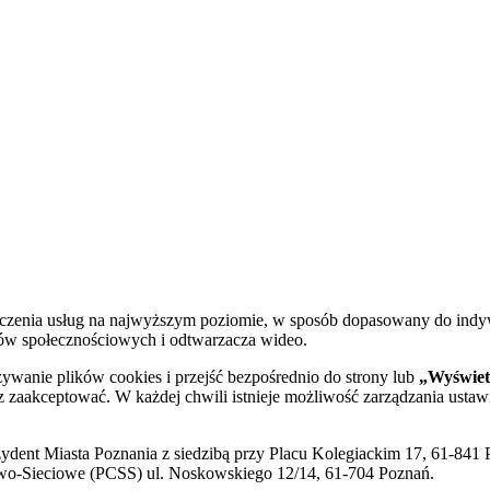
dczenia usług na najwyższym poziomie, w sposób dopasowany do indy
diów społecznościowych i odtwarzacza wideo.
żywanie plików cookies i przejść bezpośrednio do strony lub
„Wyświetl
sz zaakceptować. W każdej chwili istnieje możliwość zarządzania ustaw
ent Miasta Poznania z siedzibą przy Placu Kolegiackim 17, 61-841 P
o-Sieciowe (PCSS) ul. Noskowskiego 12/14, 61-704 Poznań.