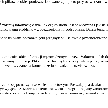
ych plików cookies ponieważ ładowane są dopiero przy odtwarzaniu wid
ierają informację o tym, jak często strona jest odwiedzana i jak się z 
ntyfikowaniu problemów z poszczególnymi podstronami. Dzięki temu mo
 nie są usuwane po zamknięciu przeglądarki i są trwale przechowywane
rzypomnienie sobie informacji wprowadzonych przez użytkownika lub 
nalizowanych funkcji. Pliki te umożliwiają także optymalizację użytko
ale przechowywane na komputerze lub urządzeniu użytkownika.
szanie się po naszym serwisie internetowym. Pozwalają na działanie ni
yć wyłączone. Możesz zmienić ustawienia przeglądarki, aby zablokować
trwały sposób na komputerze lub innym urządzeniu użytkownika i są u