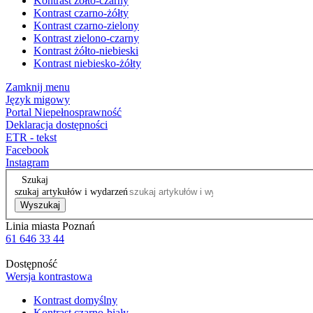
Kontrast żółto-czarny
Kontrast czarno-żółty
Kontrast czarno-zielony
Kontrast zielono-czarny
Kontrast żółto-niebieski
Kontrast niebiesko-żółty
Zamknij menu
Język migowy
Portal Niepełnosprawność
Deklaracja dostępności
ETR - tekst
Facebook
Instagram
Szukaj
szukaj artykułów i wydarzeń
Wyszukaj
Linia miasta Poznań
61 646 33 44
Dostępność
Wersja kontrastowa
Kontrast domyślny
Kontrast czarno-biały