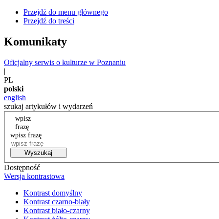
Przejdź do menu głównego
Przejdź do treści
Komunikaty
Oficjalny serwis o kulturze w Poznaniu
|
PL
polski
english
szukaj artykułów i wydarzeń
wpisz
frazę
wpisz frazę
Wyszukaj
Dostępność
Wersja kontrastowa
Kontrast domyślny
Kontrast czarno-biały
Kontrast biało-czarny