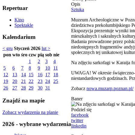
Opis
Repertuar
Sztuka
Muzeum Archeologiczne w Poznan
Kino
dziedzictwa prekolumbijskiego P
Spektakle
Ekspozycja prezentuje wyniki in
mieszkalnych i sakralnych kult
Kalendarium
Badania prowadzone przez polski
niedostępnych fragmentów andyjs
< gru
Styczeń 2026
lut >
społecznych tej unikatowej kultu
pon
wto
śro
czw
pią
sob
nie
1
2
3
4
Na zdjęciu sarkofagi w Karaija fot
5
6
7
8
9
10
11
UWAGA! W okresie świąteczno-no
12
13
14
15
16
17
18
niestandardowych godzinach. Prz
19
20
21
22
23
24
25
26
27
28
29
30
31
Zobacz
nowa.muzarp.poznan.pl/
Baner
Znajdź na mapie
Podziel się
Zobacz wydarzenia na planie
facebook
twitter
2026 - wybrane wydarzenia
linkedin