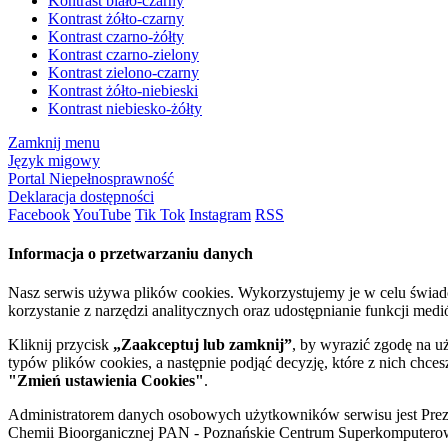
Kontrast biało-czarny
Kontrast żółto-czarny
Kontrast czarno-żółty
Kontrast czarno-zielony
Kontrast zielono-czarny
Kontrast żółto-niebieski
Kontrast niebiesko-żółty
Zamknij menu
Język migowy
Portal Niepełnosprawność
Deklaracja dostępności
Facebook
YouTube
Tik Tok
Instagram
RSS
Informacja o przetwarzaniu danych
Nasz serwis używa plików cookies. Wykorzystujemy je w celu świa
korzystanie z narzędzi analitycznych oraz udostępnianie funkcji me
Kliknij przycisk
„Zaakceptuj lub zamknij”
, by wyrazić zgodę na u
typów plików cookies, a następnie podjąć decyzję, które z nich chce
"Zmień ustawienia Cookies"
.
Administratorem danych osobowych użytkowników serwisu jest Prezyd
Chemii Bioorganicznej PAN - Poznańskie Centrum Superkomputerow