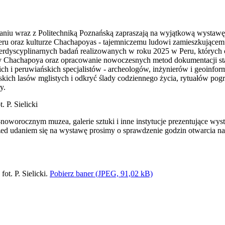
iu wraz z Politechniką Poznańską zapraszają na wyjątkową wystaw
eru oraz kulturze Chachapoyas - tajemniczemu ludowi zamieszkujące
terdyscyplinarnych badań realizowanych w roku 2025 w Peru, których c
ury Chachapoya oraz opracowanie nowoczesnych metod dokumentacji st
ch i peruwiańskich specjalistów - archeologów, inżynierów i geoinfor
kich lasów mglistych i odkryć ślady codziennego życia, rytuałów pog
ry.
. P. Sielicki
worocznym muzea, galerie sztuki i inne instytucje prezentujące w
ed udaniem się na wystawę prosimy o sprawdzenie godzin otwarcia na
Pobierz baner (JPEG, 91,02 kB)