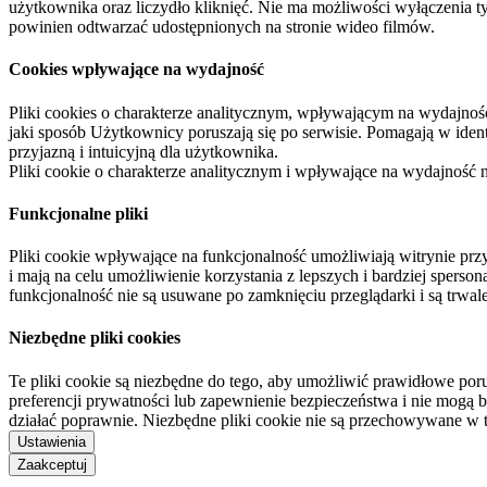
użytkownika oraz liczydło kliknięć. Nie ma możliwości wyłączenia t
powinien odtwarzać udostępnionych na stronie wideo filmów.
Cookies wpływające na wydajność
Pliki cookies o charakterze analitycznym, wpływającym na wydajność zb
jaki sposób Użytkownicy poruszają się po serwisie. Pomagają w ide
przyjazną i intuicyjną dla użytkownika.
Pliki cookie o charakterze analitycznym i wpływające na wydajność
Funkcjonalne pliki
Pliki cookie wpływające na funkcjonalność umożliwiają witrynie p
i mają na celu umożliwienie korzystania z lepszych i bardziej sperso
funkcjonalność nie są usuwane po zamknięciu przeglądarki i są trw
Niezbędne pliki cookies
Te pliki cookie są niezbędne do tego, aby umożliwić prawidłowe poru
preferencji prywatności lub zapewnienie bezpieczeństwa i nie mogą b
działać poprawnie. Niezbędne pliki cookie nie są przechowywane w 
Ustawienia
Zaakceptuj