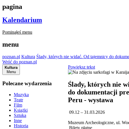
pagina
Kalendarium
Pominąłeś menu
menu
poznan.pl
Kultura
Ślady, których nie widać. Od tajemnicy do dokume
Wróć do poznan.pl
Powiększ tekst
Kultura
Menu
Polecane wydarzenia
Ślady, których nie 
do dokumentacji pr
Muzyka
Peru - wystawa
Teatr
Film
Książki
09.12 – 31.03.2026
Sztuka
Inne
Muzeum Archeologiczne, ul. W
Historia
Bilety płatne