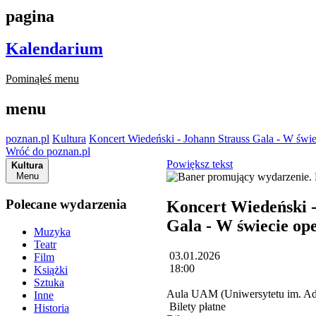
pagina
Kalendarium
Pominąłeś menu
menu
poznan.pl
Kultura
Koncert Wiedeński - Johann Strauss Gala - W świe
Wróć do poznan.pl
Powiększ tekst
Kultura
Menu
Polecane wydarzenia
Koncert Wiedeński -
Gala - W świecie ope
Muzyka
Teatr
03.01.2026
Film
18:00
Książki
Sztuka
Aula UAM (Uniwersytetu im. Ad
Inne
Bilety płatne
Historia