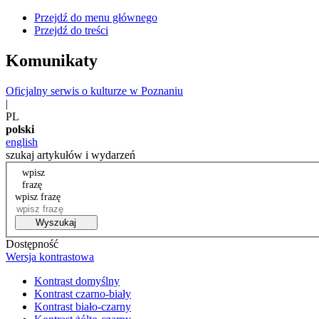
Przejdź do menu głównego
Przejdź do treści
Komunikaty
Oficjalny serwis o kulturze w Poznaniu
|
PL
polski
english
szukaj artykułów i wydarzeń
wpisz
frazę
wpisz frazę
Wyszukaj
Dostępność
Wersja kontrastowa
Kontrast domyślny
Kontrast czarno-biały
Kontrast biało-czarny