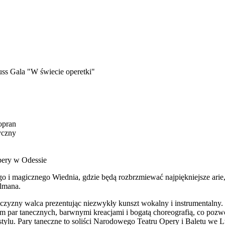
uss Gala "W świecie operetki"
opran
yczny
Opery w Odessie
o i magicznego Wiednia, gdzie będą rozbrzmiewać najpiękniejsze arie,
almana.
jczyzny walca prezentując niezwykły kunszt wokalny i instrumentalny.
 par tanecznych, barwnymi kreacjami i bogatą choreografią, co pozw
 stylu. Pary taneczne to soliści Narodowego Teatru Opery i Baletu w