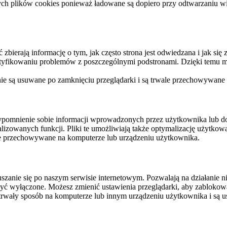
ych plików cookies ponieważ ładowane są dopiero przy odtwarzaniu wid
ierają informację o tym, jak często strona jest odwiedzana i jak się z 
ntyfikowaniu problemów z poszczególnymi podstronami. Dzięki temu mo
 nie są usuwane po zamknięciu przeglądarki i są trwale przechowywane
rzypomnienie sobie informacji wprowadzonych przez użytkownika lub 
nalizowanych funkcji. Pliki te umożliwiają także optymalizację użytko
ale przechowywane na komputerze lub urządzeniu użytkownika.
szanie się po naszym serwisie internetowym. Pozwalają na działanie ni
yć wyłączone. Możesz zmienić ustawienia przeglądarki, aby zablokować
trwały sposób na komputerze lub innym urządzeniu użytkownika i są u