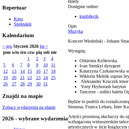
Bilety
Dostępne online:
Repertuar
kupbilecik
Kino
Spektakle
Opis
Muzyka
Kalendarium
Koncert Wiedeński - Johann Stra
< gru
Styczeń 2026
lut >
Wystąpią:
pon
wto
śro
czw
pią
sob
nie
1
2
3
4
Orkiestra Królewska
5
6
7
8
9
10
11
Ivan Stetskyi dyrygent
Katarzyna Czekanowska s
12
13
14
15
16
17
18
Wiktoria Melnik sopran lir
19
20
21
22
23
24
25
Aleksander Kruczek tenor
26
27
28
29
30
31
Yoriy Hryhorash baryton
Tancerze - soliści baletu 
Znajdź na mapie
Będzie to podróż do roztańczoneg
Straussa, Franca Lehara, Imre K
Zobacz wydarzenia na planie
Artyści przeniosą słuchaczy do o
2026 - wybrane wydarzenia
wzbogacona wirtuozerskim tańcem
artystycznych w iście książęcym