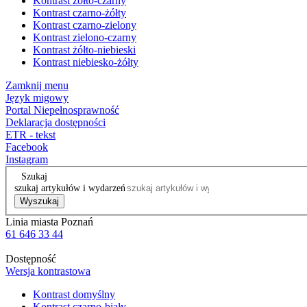
Kontrast żółto-czarny
Kontrast czarno-żółty
Kontrast czarno-zielony
Kontrast zielono-czarny
Kontrast żółto-niebieski
Kontrast niebiesko-żółty
Zamknij menu
Język migowy
Portal Niepełnosprawność
Deklaracja dostępności
ETR - tekst
Facebook
Instagram
Szukaj
szukaj artykułów i wydarzeń
Wyszukaj
Linia miasta Poznań
61 646 33 44
Dostępność
Wersja kontrastowa
Kontrast domyślny
Kontrast czarno-biały