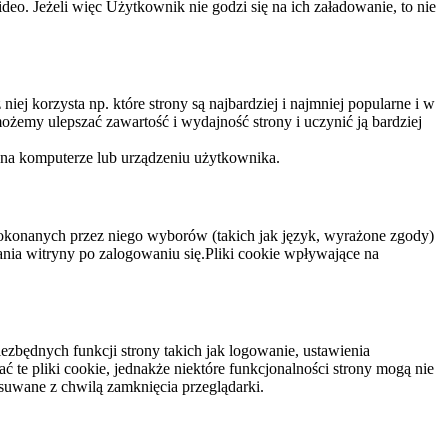
eo. Jeżeli więc Użytkownik nie godzi się na ich załadowanie, to nie
niej korzysta np. które strony są najbardziej i najmniej popularne i w
żemy ulepszać zawartość i wydajność strony i uczynić ją bardziej
 na komputerze lub urządzeniu użytkownika.
dokonanych przez niego wyborów (takich jak język, wyrażone zgody)
wania witryny po zalogowaniu się.Pliki cookie wpływające na
ezbędnych funkcji strony takich jak logowanie, ustawienia
 te pliki cookie, jednakże niektóre funkcjonalności strony mogą nie
suwane z chwilą zamknięcia przeglądarki.