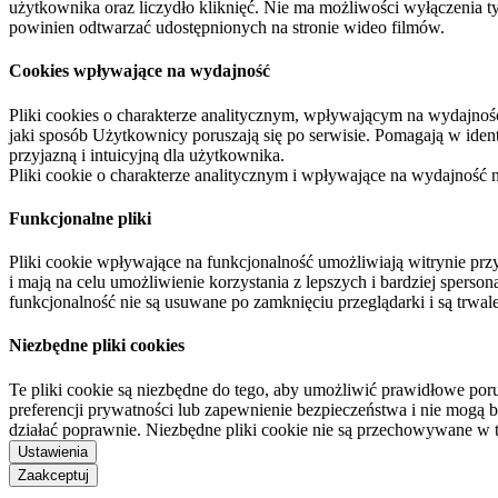
użytkownika oraz liczydło kliknięć. Nie ma możliwości wyłączenia t
powinien odtwarzać udostępnionych na stronie wideo filmów.
Cookies wpływające na wydajność
Pliki cookies o charakterze analitycznym, wpływającym na wydajność zb
jaki sposób Użytkownicy poruszają się po serwisie. Pomagają w ide
przyjazną i intuicyjną dla użytkownika.
Pliki cookie o charakterze analitycznym i wpływające na wydajność
Funkcjonalne pliki
Pliki cookie wpływające na funkcjonalność umożliwiają witrynie p
i mają na celu umożliwienie korzystania z lepszych i bardziej sperso
funkcjonalność nie są usuwane po zamknięciu przeglądarki i są trw
Niezbędne pliki cookies
Te pliki cookie są niezbędne do tego, aby umożliwić prawidłowe poru
preferencji prywatności lub zapewnienie bezpieczeństwa i nie mogą b
działać poprawnie. Niezbędne pliki cookie nie są przechowywane w 
Ustawienia
Zaakceptuj