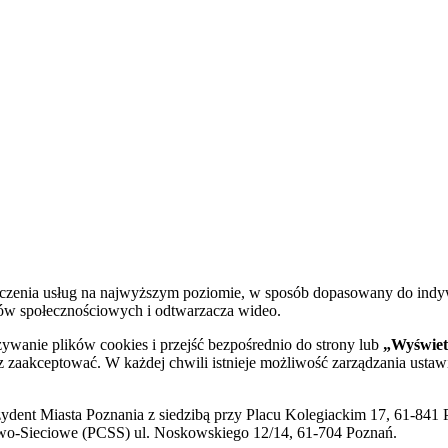
dczenia usług na najwyższym poziomie, w sposób dopasowany do indy
diów społecznościowych i odtwarzacza wideo.
żywanie plików cookies i przejść bezpośrednio do strony lub
„Wyświetl
sz zaakceptować. W każdej chwili istnieje możliwość zarządzania ustaw
ent Miasta Poznania z siedzibą przy Placu Kolegiackim 17, 61-841 P
o-Sieciowe (PCSS) ul. Noskowskiego 12/14, 61-704 Poznań.