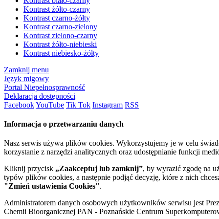
Kontrast biało-czarny
Kontrast żółto-czarny
Kontrast czarno-żółty
Kontrast czarno-zielony
Kontrast zielono-czarny
Kontrast żółto-niebieski
Kontrast niebiesko-żółty
Zamknij menu
Język migowy
Portal Niepełnosprawność
Deklaracja dostępności
Facebook
YouTube
Tik Tok
Instagram
RSS
Informacja o przetwarzaniu danych
Nasz serwis używa plików cookies. Wykorzystujemy je w celu świa
korzystanie z narzędzi analitycznych oraz udostępnianie funkcji me
Kliknij przycisk
„Zaakceptuj lub zamknij”
, by wyrazić zgodę na u
typów plików cookies, a następnie podjąć decyzję, które z nich chce
"Zmień ustawienia Cookies"
.
Administratorem danych osobowych użytkowników serwisu jest Prezyd
Chemii Bioorganicznej PAN - Poznańskie Centrum Superkomputerow