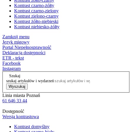
Kontrast żółto-czarny
Kontrast czarno-żółty
Kontrast czarno-zielony
Kontrast zielono-czarny
Kontrast żółto-niebieski
Kontrast niebiesko-żółty
Zamknij menu
Język migowy
Portal Niepełnosprawność
Deklaracja dostępności
ETR - tekst
Facebook
Instagram
Szukaj
szukaj artykułów i wydarzeń
Wyszukaj
Linia miasta Poznań
61 646 33 44
Dostępność
Wersja kontrastowa
Kontrast domyślny
Kontrast czarno-biały