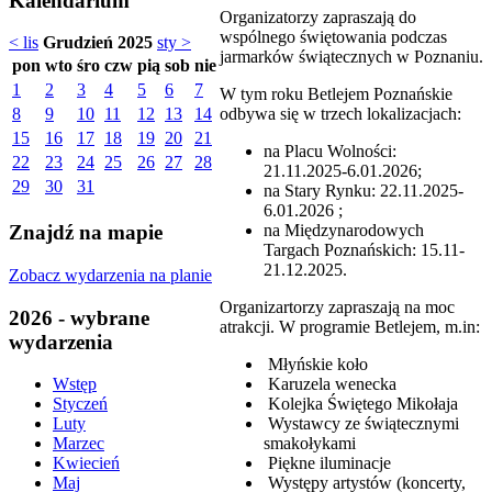
Kalendarium
Organizatorzy zapraszają do
wspólnego świętowania podczas
< lis
Grudzień 2025
sty >
jarmarków świątecznych w Poznaniu.
pon
wto
śro
czw
pią
sob
nie
1
2
3
4
5
6
7
W tym roku Betlejem Poznańskie
odbywa się w trzech lokalizacjach:
8
9
10
11
12
13
14
15
16
17
18
19
20
21
na Placu Wolności:
22
23
24
25
26
27
28
21.11.2025-6.01.2026;
29
30
31
na Stary Rynku: 22.11.2025-
6.01.2026 ;
na Międzynarodowych
Znajdź na mapie
Targach Poznańskich: 15.11-
21.12.2025.
Zobacz wydarzenia na planie
Organizartorzy zapraszają na moc
2026 - wybrane
atrakcji. W programie Betlejem, m.in:
wydarzenia
Młyńskie koło
Karuzela wenecka
Wstęp
Kolejka Świętego Mikołaja
Styczeń
Wystawcy ze świątecznymi
Luty
smakołykami
Marzec
Piękne iluminacje
Kwiecień
Występy artystów (koncerty,
Maj