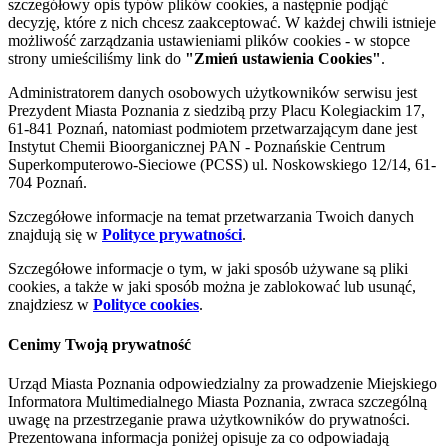
szczegółowy opis typów plików cookies, a następnie podjąć
decyzję, które z nich chcesz zaakceptować. W każdej chwili istnieje
możliwość zarządzania ustawieniami plików cookies - w stopce
strony umieściliśmy link do
"Zmień ustawienia Cookies"
.
Administratorem danych osobowych użytkowników serwisu jest
Prezydent Miasta Poznania z siedzibą przy Placu Kolegiackim 17,
61-841 Poznań, natomiast podmiotem przetwarzającym dane jest
Instytut Chemii Bioorganicznej PAN - Poznańskie Centrum
Superkomputerowo-Sieciowe (PCSS) ul. Noskowskiego 12/14, 61-
704 Poznań.
Szczegółowe informacje na temat przetwarzania Twoich danych
znajdują się w
Polityce prywatności
.
Szczegółowe informacje o tym, w jaki sposób używane są pliki
cookies, a także w jaki sposób można je zablokować lub usunąć,
znajdziesz w
Polityce cookies
.
Cenimy Twoją prywatność
Urząd Miasta Poznania odpowiedzialny za prowadzenie Miejskiego
Informatora Multimedialnego Miasta Poznania, zwraca szczególną
uwagę na przestrzeganie prawa użytkowników do prywatności.
Prezentowana informacja poniżej opisuje za co odpowiadają