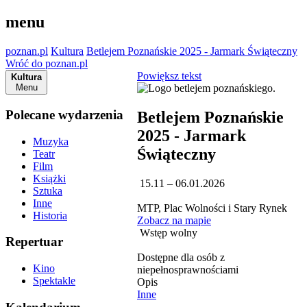
menu
poznan.pl
Kultura
Betlejem Poznańskie 2025 - Jarmark Świąteczny
Wróć do poznan.pl
Powiększ tekst
Kultura
Menu
Polecane wydarzenia
Betlejem Poznańskie
2025 - Jarmark
Muzyka
Świąteczny
Teatr
Film
Książki
15.11 – 06.01.2026
Sztuka
Inne
MTP, Plac Wolności i Stary Rynek
Historia
Zobacz na mapie
Wstęp wolny
Repertuar
Dostępne dla osób z
Kino
niepełnosprawnościami
Spektakle
Opis
Inne