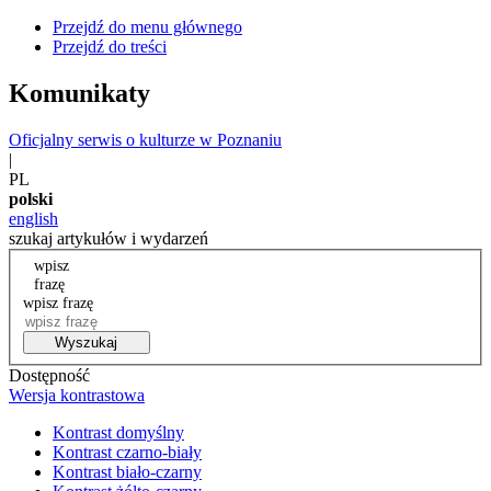
Przejdź do menu głównego
Przejdź do treści
Komunikaty
Oficjalny serwis o kulturze w Poznaniu
|
PL
polski
english
szukaj artykułów i wydarzeń
wpisz
frazę
wpisz frazę
Wyszukaj
Dostępność
Wersja kontrastowa
Kontrast domyślny
Kontrast czarno-biały
Kontrast biało-czarny