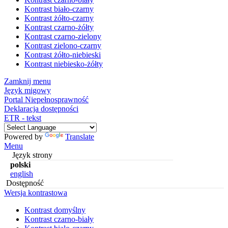
Kontrast biało-czarny
Kontrast żółto-czarny
Kontrast czarno-żółty
Kontrast czarno-zielony
Kontrast zielono-czarny
Kontrast żółto-niebieski
Kontrast niebiesko-żółty
Zamknij menu
Język migowy
Portal Niepełnosprawność
Deklaracja dostępności
ETR - tekst
Powered by
Translate
Menu
Język strony
polski
english
Dostępność
Wersja kontrastowa
Kontrast domyślny
Kontrast czarno-biały