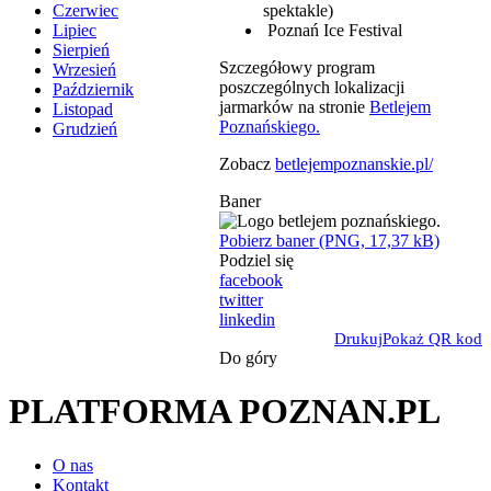
spektakle)
Czerwiec
Poznań Ice Festival
Lipiec
Sierpień
Szczegółowy program
Wrzesień
poszczególnych lokalizacji
Październik
jarmarków na stronie
Betlejem
Listopad
Poznańskiego.
Grudzień
Zobacz
betlejempoznanskie.pl/
Baner
Pobierz baner (PNG, 17,37 kB)
Podziel się
facebook
twitter
linkedin
Drukuj
Pokaż QR kod
Do góry
PLATFORMA POZNAN.PL
O nas
Kontakt