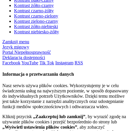
Kontrast biało-czarny
Kontrast żółto-czarny
Kontrast czarno-żółty
Kontrast czarno-zielony
Kontrast zielono-czarny
Kontrast żółto-niebieski
Kontrast niebiesko-żółty
Zamknij menu
Język migowy
Portal Niepełnosprawność
Deklaracja dostępności
Facebook
YouTube
Tik Tok
Instagram
RSS
Informacja o przetwarzaniu danych
Nasz serwis używa plików cookies. Wykorzystujemy je w celu
świadczenia usług na najwyższym poziomie, w sposób dopasowany
do indywidualnych potrzeb Użytkowników. Dzięki temu możliwe
jest także korzystanie z narzędzi analitycznych oraz udostępnianie
funkcji mediów społecznościowych i odtwarzacza wideo.
Kliknij przycisk
„Zaakceptuj lub zamknij”
, by wyrazić zgodę na
używanie plików cookies i przejść bezpośrednio do strony lub
„Wyświetl ustawienia plików cookies”
, aby zobaczyć