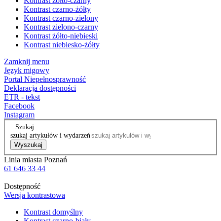
Kontrast żółto-czarny
Kontrast czarno-żółty
Kontrast czarno-zielony
Kontrast zielono-czarny
Kontrast żółto-niebieski
Kontrast niebiesko-żółty
Zamknij menu
Język migowy
Portal Niepełnosprawność
Deklaracja dostępności
ETR - tekst
Facebook
Instagram
Szukaj
szukaj artykułów i wydarzeń
Wyszukaj
Linia miasta Poznań
61 646 33 44
Dostępność
Wersja kontrastowa
Kontrast domyślny
Kontrast czarno-biały