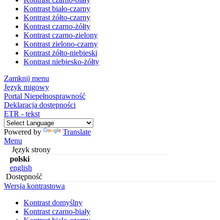
Kontrast biało-czarny
Kontrast żółto-czarny
Kontrast czarno-żółty
Kontrast czarno-zielony
Kontrast zielono-czarny
Kontrast żółto-niebieski
Kontrast niebiesko-żółty
Zamknij menu
Język migowy
Portal Niepełnosprawność
Deklaracja dostępności
ETR - tekst
Powered by
Translate
Menu
Język strony
polski
english
Dostępność
Wersja kontrastowa
Kontrast domyślny
Kontrast czarno-biały