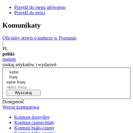
Przejdź do menu głównego
Przejdź do treści
Komunikaty
Oficjalny serwis o kulturze w Poznaniu
|
PL
polski
english
szukaj artykułów i wydarzeń
wpisz
frazę
wpisz frazę
Wyszukaj
Dostępność
Wersja kontrastowa
Kontrast domyślny
Kontrast czarno-biały
Kontrast biało-czarny