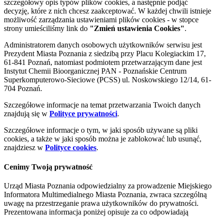
szczegółowy opis typów plików cookies, a następnie podjąć
decyzję, które z nich chcesz zaakceptować. W każdej chwili istnieje
możliwość zarządzania ustawieniami plików cookies - w stopce
strony umieściliśmy link do
"Zmień ustawienia Cookies"
.
Administratorem danych osobowych użytkowników serwisu jest
Prezydent Miasta Poznania z siedzibą przy Placu Kolegiackim 17,
61-841 Poznań, natomiast podmiotem przetwarzającym dane jest
Instytut Chemii Bioorganicznej PAN - Poznańskie Centrum
Superkomputerowo-Sieciowe (PCSS) ul. Noskowskiego 12/14, 61-
704 Poznań.
Szczegółowe informacje na temat przetwarzania Twoich danych
znajdują się w
Polityce prywatności
.
Szczegółowe informacje o tym, w jaki sposób używane są pliki
cookies, a także w jaki sposób można je zablokować lub usunąć,
znajdziesz w
Polityce cookies
.
Cenimy Twoją prywatność
Urząd Miasta Poznania odpowiedzialny za prowadzenie Miejskiego
Informatora Multimedialnego Miasta Poznania, zwraca szczególną
uwagę na przestrzeganie prawa użytkowników do prywatności.
Prezentowana informacja poniżej opisuje za co odpowiadają