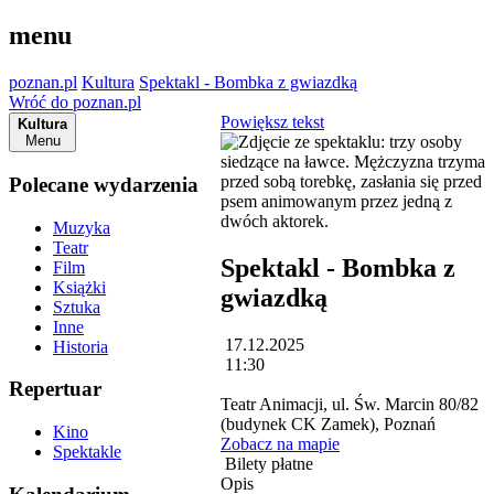
menu
poznan.pl
Kultura
Spektakl - Bombka z gwiazdką
Wróć do poznan.pl
Powiększ tekst
Kultura
Menu
Polecane wydarzenia
Muzyka
Teatr
Spektakl - Bombka z
Film
Książki
gwiazdką
Sztuka
Inne
17.12.2025
Historia
11:30
Repertuar
Teatr Animacji, ul. Św. Marcin 80/82
(budynek CK Zamek), Poznań
Kino
Zobacz na mapie
Spektakle
Bilety płatne
Opis