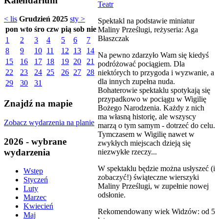
Kalendarium
Teatr
< lis
Grudzień 2025
sty >
Spektakl na podstawie miniatur
pon
wto
śro
czw
pią
sob
nie
Maliny Prześlugi, reżyseria: Aga
Błaszczak
1
2
3
4
5
6
7
8
9
10
11
12
13
14
Na pewno zdarzyło Wam się kiedyś
15
16
17
18
19
20
21
podróżować pociągiem. Dla
22
23
24
25
26
27
28
niektórych to przygoda i wyzwanie, a
dla innych zupełna nuda.
29
30
31
Bohaterowie spektaklu spotykają się
przypadkowo w pociągu w Wigilię
Znajdź na mapie
Bożego Narodzenia. Każdy z nich
ma własną historię, ale wszyscy
Zobacz wydarzenia na planie
marzą o tym samym - dotrzeć do celu.
Tymczasem w Wigilię nawet w
2026 - wybrane
zwykłych miejscach dzieją się
wydarzenia
niezwykłe rzeczy...
W spektaklu będzie można usłyszeć (i
Wstęp
zobaczyć!) świąteczne wierszyki
Styczeń
Maliny Prześlugi, w zupełnie nowej
Luty
odsłonie.
Marzec
Kwiecień
Rekomendowany wiek Widzów: od 5
Maj