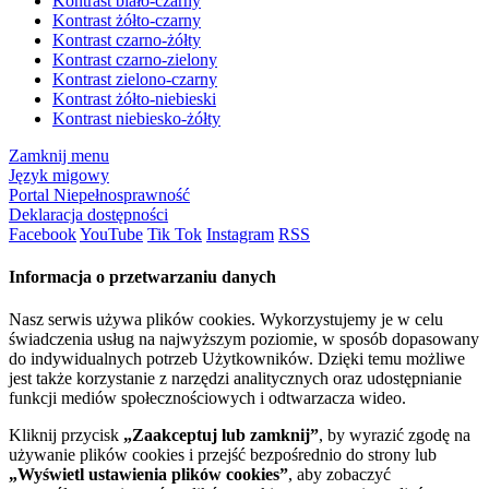
Kontrast biało-czarny
Kontrast żółto-czarny
Kontrast czarno-żółty
Kontrast czarno-zielony
Kontrast zielono-czarny
Kontrast żółto-niebieski
Kontrast niebiesko-żółty
Zamknij menu
Język migowy
Portal Niepełnosprawność
Deklaracja dostępności
Facebook
YouTube
Tik Tok
Instagram
RSS
Informacja o przetwarzaniu danych
Nasz serwis używa plików cookies. Wykorzystujemy je w celu
świadczenia usług na najwyższym poziomie, w sposób dopasowany
do indywidualnych potrzeb Użytkowników. Dzięki temu możliwe
jest także korzystanie z narzędzi analitycznych oraz udostępnianie
funkcji mediów społecznościowych i odtwarzacza wideo.
Kliknij przycisk
„Zaakceptuj lub zamknij”
, by wyrazić zgodę na
używanie plików cookies i przejść bezpośrednio do strony lub
„Wyświetl ustawienia plików cookies”
, aby zobaczyć