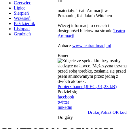
lat
Czerwiec
Lipiec
materiały: Teatr Animacji w
Sierpień
Poznaniu, fot. Jakub Wittchen
Wrzesień
Październik
Więcej informacji o cenach i
Listopad
dostępności biletów na stronie
Teatru
Grudzień
Animacji
Zobacz
www.teatranimacji.pl
Baner
Pobierz baner (JPEG, 91,23 kB)
Podziel się
facebook
twitter
linkedin
Drukuj
Pokaż QR kod
Do góry