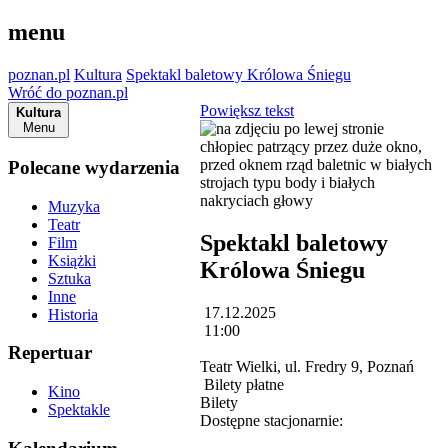
menu
poznan.pl
Kultura
Spektakl baletowy Królowa Śniegu
Wróć do poznan.pl
Powiększ tekst
Kultura
Menu
Polecane wydarzenia
Muzyka
Teatr
Spektakl baletowy
Film
Książki
Królowa Śniegu
Sztuka
Inne
17.12.2025
Historia
11:00
Repertuar
Teatr Wielki, ul. Fredry 9, Poznań
Bilety płatne
Kino
Bilety
Spektakle
Dostępne stacjonarnie: