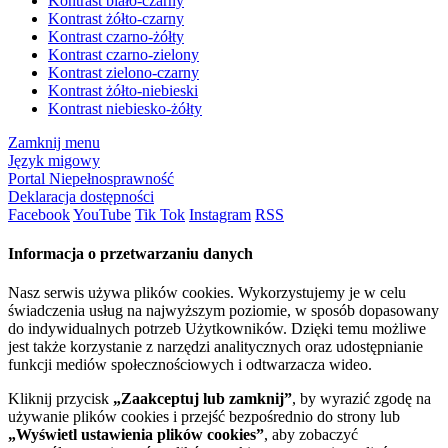
Kontrast biało-czarny
Kontrast żółto-czarny
Kontrast czarno-żółty
Kontrast czarno-zielony
Kontrast zielono-czarny
Kontrast żółto-niebieski
Kontrast niebiesko-żółty
Zamknij menu
Język migowy
Portal Niepełnosprawność
Deklaracja dostępności
Facebook
YouTube
Tik Tok
Instagram
RSS
Informacja o przetwarzaniu danych
Nasz serwis używa plików cookies. Wykorzystujemy je w celu
świadczenia usług na najwyższym poziomie, w sposób dopasowany
do indywidualnych potrzeb Użytkowników. Dzięki temu możliwe
jest także korzystanie z narzędzi analitycznych oraz udostępnianie
funkcji mediów społecznościowych i odtwarzacza wideo.
Kliknij przycisk
„Zaakceptuj lub zamknij”
, by wyrazić zgodę na
używanie plików cookies i przejść bezpośrednio do strony lub
„Wyświetl ustawienia plików cookies”
, aby zobaczyć