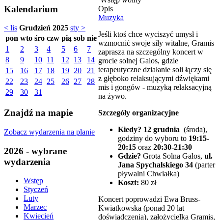
Kalendarium
Opis
Muzyka
< lis
Grudzień 2025
sty >
Jeśli ktoś chce wyciszyć umysł i
pon
wto
śro
czw
pią
sob
nie
wzmocnić swoje siły witalne, Gramis
1
2
3
4
5
6
7
zaprasza na szczególny koncert w
8
9
10
11
12
13
14
grocie solnej Galos, gdzie
terapeutyczne działanie soli łączy się
15
16
17
18
19
20
21
z głęboko relaksującymi dźwiękami
22
23
24
25
26
27
28
mis i gongów - muzyką relaksacyjną
29
30
31
na żywo.
Znajdź na mapie
Szczegóły organizacyjne
Kiedy? 12 grudnia
(środa),
Zobacz wydarzenia na planie
godziny do wyboru to
19:15-
20:15
oraz
20:30-21:30
2026 - wybrane
Gdzie?
Grota Solna Galos,
ul.
wydarzenia
Jana Spychalskiego 34
(parter
pływalni Chwiałka)
Wstęp
Koszt:
80 zł
Styczeń
Luty
Koncert poprowadzi Ewa Bruss-
Marzec
Kwiatkowska (ponad 20 lat
Kwiecień
doświadczenia), założycielka Gramis,