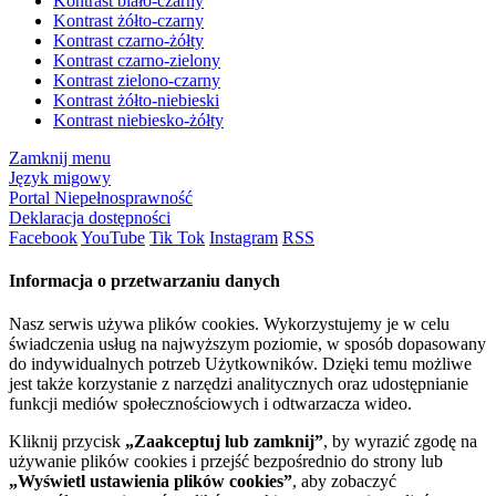
Kontrast biało-czarny
Kontrast żółto-czarny
Kontrast czarno-żółty
Kontrast czarno-zielony
Kontrast zielono-czarny
Kontrast żółto-niebieski
Kontrast niebiesko-żółty
Zamknij menu
Język migowy
Portal Niepełnosprawność
Deklaracja dostępności
Facebook
YouTube
Tik Tok
Instagram
RSS
Informacja o przetwarzaniu danych
Nasz serwis używa plików cookies. Wykorzystujemy je w celu
świadczenia usług na najwyższym poziomie, w sposób dopasowany
do indywidualnych potrzeb Użytkowników. Dzięki temu możliwe
jest także korzystanie z narzędzi analitycznych oraz udostępnianie
funkcji mediów społecznościowych i odtwarzacza wideo.
Kliknij przycisk
„Zaakceptuj lub zamknij”
, by wyrazić zgodę na
używanie plików cookies i przejść bezpośrednio do strony lub
„Wyświetl ustawienia plików cookies”
, aby zobaczyć