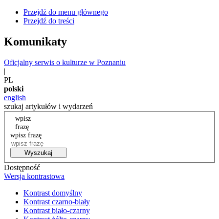
Przejdź do menu głównego
Przejdź do treści
Komunikaty
Oficjalny serwis o kulturze w Poznaniu
|
PL
polski
english
szukaj artykułów i wydarzeń
wpisz
frazę
wpisz frazę
Wyszukaj
Dostępność
Wersja kontrastowa
Kontrast domyślny
Kontrast czarno-biały
Kontrast biało-czarny