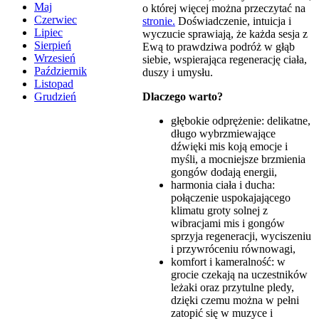
Maj
o której więcej można przeczytać na
Czerwiec
stronie.
Doświadczenie, intuicja i
Lipiec
wyczucie sprawiają, że każda sesja z
Sierpień
Ewą to prawdziwa podróż w głąb
Wrzesień
siebie, wspierająca regenerację ciała,
Październik
duszy i umysłu.
Listopad
Dlaczego warto?
Grudzień
głębokie odprężenie: delikatne,
długo wybrzmiewające
dźwięki mis koją emocje i
myśli, a mocniejsze brzmienia
gongów dodają energii,
harmonia ciała i ducha:
połączenie uspokajającego
klimatu groty solnej z
wibracjami mis i gongów
sprzyja regeneracji, wyciszeniu
i przywróceniu równowagi,
komfort i kameralność: w
grocie czekają na uczestników
leżaki oraz przytulne pledy,
dzięki czemu można w pełni
zatopić się w muzyce i