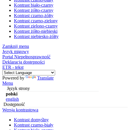
Kontrast biało-czarny
Kontrast żółto-czarny
Kontrast czarno-żółty
Kontrast czarno-zielony
Kontrast zielono-czarny
Kontrast żółto-niebieski
Kontrast niebiesko-żółty
Zamknij menu
Język migowy
Portal Niepełnosprawność
Deklaracja dostępności
ETR - tekst
Powered by
Translate
Menu
Język strony
polski
english
Dostępność
Wersja kontrastowa
Kontrast domyślny
Kontrast czarno-biały