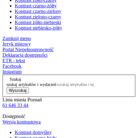
Kontrast żółto-czarny
Kontrast czarno-żółty
Kontrast czarno-zielony
Kontrast zielono-czarny
Kontrast żółto-niebieski
Kontrast niebiesko-żółty
Zamknij menu
Język migowy
Portal Niepełnosprawność
Deklaracja dostępności
ETR - tekst
Facebook
Instagram
Szukaj
szukaj artykułów i wydarzeń
Wyszukaj
Linia miasta Poznań
61 646 33 44
Dostępność
Wersja kontrastowa
Kontrast domyślny
Kontrast czarno-biały