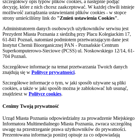
szczegółowy opis typów plików cookies, a następnie podjąć
decyzję, które z nich chcesz zaakceptować. W każdej chwili istnieje
możliwość zarządzania ustawieniami plików cookies - w stopce
strony umieściliśmy link do
"Zmień ustawienia Cookies"
.
Administratorem danych osobowych użytkowników serwisu jest
Prezydent Miasta Poznania z siedzibą przy Placu Kolegiackim 17,
61-841 Poznań, natomiast podmiotem przetwarzającym dane jest
Instytut Chemii Bioorganicznej PAN - Poznańskie Centrum
Superkomputerowo-Sieciowe (PCSS) ul. Noskowskiego 12/14, 61-
704 Poznań.
Szczegółowe informacje na temat przetwarzania Twoich danych
znajdują się w
Polityce prywatności
.
Szczegółowe informacje o tym, w jaki sposób używane są pliki
cookies, a także w jaki sposób można je zablokować lub usunąć,
znajdziesz w
Polityce cookies
.
Cenimy Twoją prywatność
Urząd Miasta Poznania odpowiedzialny za prowadzenie Miejskiego
Informatora Multimedialnego Miasta Poznania, zwraca szczególną
uwagę na przestrzeganie prawa użytkowników do prywatności.
Prezentowana informacja poniżej opisuje za co odpowiadają