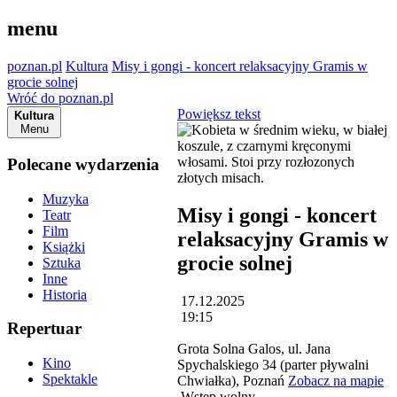
menu
poznan.pl
Kultura
Misy i gongi - koncert relaksacyjny Gramis w
grocie solnej
Wróć do poznan.pl
Powiększ tekst
Kultura
Menu
Polecane wydarzenia
Muzyka
Misy i gongi - koncert
Teatr
Film
relaksacyjny Gramis w
Książki
grocie solnej
Sztuka
Inne
Historia
17.12.2025
19:15
Repertuar
Grota Solna Galos, ul. Jana
Kino
Spychalskiego 34 (parter pływalni
Spektakle
Chwiałka), Poznań
Zobacz na mapie
Wstęp wolny