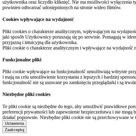
użytkownika oraz liczydło kliknięć. Nie ma możliwości wyłączenia t
powinien odtwarzać udostępnionych na stronie wideo filmów.
Cookies wpływające na wydajność
Pliki cookies o charakterze analitycznym, wpływającym na wydajność zb
jaki sposób Użytkownicy poruszają się po serwisie. Pomagają w ide
przyjazną i intuicyjną dla użytkownika.
Pliki cookie o charakterze analitycznym i wpływające na wydajność
Funkcjonalne pliki
Pliki cookie wpływające na funkcjonalność umożliwiają witrynie p
i mają na celu umożliwienie korzystania z lepszych i bardziej sperso
funkcjonalność nie są usuwane po zamknięciu przeglądarki i są trw
Niezbędne pliki cookies
Te pliki cookie są niezbędne do tego, aby umożliwić prawidłowe poru
preferencji prywatności lub zapewnienie bezpieczeństwa i nie mogą b
działać poprawnie. Niezbędne pliki cookie nie są przechowywane w 
Ustawienia
Zaakceptuj