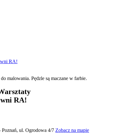
owni RA!
Warsztaty
owni RA!
- Poznań, ul. Ogrodowa 4/7
Zobacz na mapie