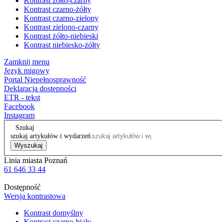
Kontrast żółto-czarny
Kontrast czarno-żółty
Kontrast czarno-zielony
Kontrast zielono-czarny
Kontrast żółto-niebieski
Kontrast niebiesko-żółty
Zamknij menu
Język migowy
Portal Niepełnosprawność
Deklaracja dostępności
ETR - tekst
Facebook
Instagram
Szukaj
szukaj artykułów i wydarzeń
Wyszukaj
Linia miasta Poznań
61 646 33 44
Dostępność
Wersja kontrastowa
Kontrast domyślny
Kontrast czarno-biały