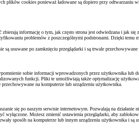
ych plików cookies ponieważ ładowane są dopiero przy odtwarzaniu wid
ierają informację o tym, jak często strona jest odwiedzana i jak się z 
ntyfikowaniu problemów z poszczególnymi podstronami. Dzięki temu mo
 nie są usuwane po zamknięciu przeglądarki i są trwale przechowywane
rzypomnienie sobie informacji wprowadzonych przez użytkownika lub 
nalizowanych funkcji. Pliki te umożliwiają także optymalizację użytko
ale przechowywane na komputerze lub urządzeniu użytkownika.
szanie się po naszym serwisie internetowym. Pozwalają na działanie ni
yć wyłączone. Możesz zmienić ustawienia przeglądarki, aby zablokować
trwały sposób na komputerze lub innym urządzeniu użytkownika i są u