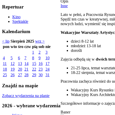
Opis
Inne
Repertuar
Lato w pełni, a Pracownia Rysun
Kino
Spędź ten czas w kreatywnej, miłe
Spektakle
nowych ludzi, wymienić się inspi
Kalendarium
Wakacyjne Warsztaty Artystyc
dzieci 8-12 lat
< lip
Sierpień 2025
wrz >
młodzież 13-18 lat
pon
wto
śro
czw
pią
sob
nie
dorośli
1
2
3
4
5
6
7
8
9
10
Zajęcia odbędą się w
dwóch ter
11
12
13
14
15
16
17
21-25 lipca, temat warszt
18
19
20
21
22
23
24
18-22 sierpnia, temat wars
25
26
27
28
29
30
31
Pracownia zachęca również do u
Znajdź na mapie
Wakacyjny Kurs Rysunku i
Wakacyjny Kurs Architekto
Zobacz wydarzenia na planie
Szczegółowe informacje o zajęciac
2026 - wybrane wydarzenia
Baner