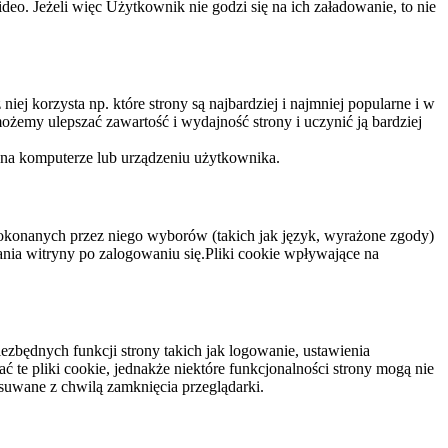
eo. Jeżeli więc Użytkownik nie godzi się na ich załadowanie, to nie
niej korzysta np. które strony są najbardziej i najmniej popularne i w
żemy ulepszać zawartość i wydajność strony i uczynić ją bardziej
 na komputerze lub urządzeniu użytkownika.
dokonanych przez niego wyborów (takich jak język, wyrażone zgody)
wania witryny po zalogowaniu się.Pliki cookie wpływające na
ezbędnych funkcji strony takich jak logowanie, ustawienia
 te pliki cookie, jednakże niektóre funkcjonalności strony mogą nie
suwane z chwilą zamknięcia przeglądarki.