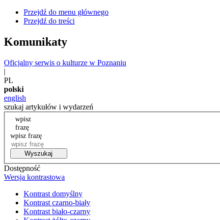
Przejdź do menu głównego
Przejdź do treści
Komunikaty
Oficjalny serwis o kulturze w Poznaniu
|
PL
polski
english
szukaj artykułów i wydarzeń
wpisz
frazę
wpisz frazę
Wyszukaj
Dostępność
Wersja kontrastowa
Kontrast domyślny
Kontrast czarno-biały
Kontrast biało-czarny