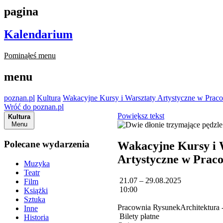
pagina
Kalendarium
Pominąłeś menu
menu
poznan.pl
Kultura
Wakacyjne Kursy i Warsztaty Artystyczne w Prac
Wróć do poznan.pl
Powiększ tekst
Kultura
Menu
Polecane wydarzenia
Wakacyjne Kursy i 
Artystyczne w Prac
Muzyka
Teatr
21.07 – 29.08.2025
Film
10:00
Książki
Sztuka
Pracownia RysunekArchitektura 
Inne
Bilety płatne
Historia