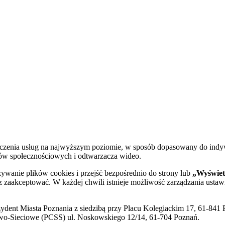
dczenia usług na najwyższym poziomie, w sposób dopasowany do indy
diów społecznościowych i odtwarzacza wideo.
żywanie plików cookies i przejść bezpośrednio do strony lub
„Wyświetl
sz zaakceptować. W każdej chwili istnieje możliwość zarządzania ustaw
ent Miasta Poznania z siedzibą przy Placu Kolegiackim 17, 61-841 P
o-Sieciowe (PCSS) ul. Noskowskiego 12/14, 61-704 Poznań.