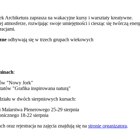
ek Archiketura zaprasza na wakacyjne kursy i warsztaty kreatywne.
j atmosferze, rozwijając swoje umiejętności i ciesząc się twórczą ener
racjami.
zne
odbywają się w trzech grupach wiekowych
minach
:
atów "Nowy Jork"
ztatów "Grafika inspirowana naturą"
działu w dwóch sierpniowych kursach:
 Malarstwa Plenerowego 25-29 sierpnia
nicznego 18-22 sierpnia
h oraz rejestracja na zajęcia znajdują się na
stronie organizatora
.