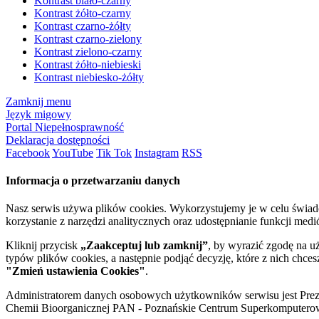
Kontrast biało-czarny
Kontrast żółto-czarny
Kontrast czarno-żółty
Kontrast czarno-zielony
Kontrast zielono-czarny
Kontrast żółto-niebieski
Kontrast niebiesko-żółty
Zamknij menu
Język migowy
Portal Niepełnosprawność
Deklaracja dostępności
Facebook
YouTube
Tik Tok
Instagram
RSS
Informacja o przetwarzaniu danych
Nasz serwis używa plików cookies. Wykorzystujemy je w celu świa
korzystanie z narzędzi analitycznych oraz udostępnianie funkcji me
Kliknij przycisk
„Zaakceptuj lub zamknij”
, by wyrazić zgodę na u
typów plików cookies, a następnie podjąć decyzję, które z nich chce
"Zmień ustawienia Cookies"
.
Administratorem danych osobowych użytkowników serwisu jest Prezyd
Chemii Bioorganicznej PAN - Poznańskie Centrum Superkomputerow