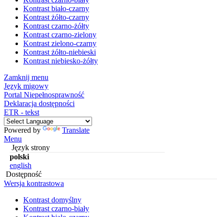
Kontrast biało-czarny
Kontrast żółto-czarny
Kontrast czarno-żółty
Kontrast czarno-zielony
Kontrast zielono-czarny
Kontrast żółto-niebieski
Kontrast niebiesko-żółty
Zamknij menu
Język migowy
Portal Niepełnosprawność
Deklaracja dostępności
ETR - tekst
Powered by
Translate
Menu
Język strony
polski
english
Dostępność
Wersja kontrastowa
Kontrast domyślny
Kontrast czarno-biały