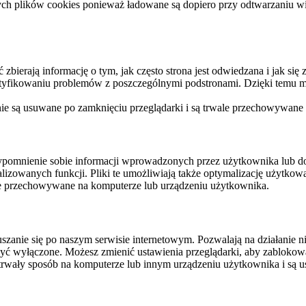
ych plików cookies ponieważ ładowane są dopiero przy odtwarzaniu wid
ierają informację o tym, jak często strona jest odwiedzana i jak się z 
ntyfikowaniu problemów z poszczególnymi podstronami. Dzięki temu mo
 nie są usuwane po zamknięciu przeglądarki i są trwale przechowywane
rzypomnienie sobie informacji wprowadzonych przez użytkownika lub 
nalizowanych funkcji. Pliki te umożliwiają także optymalizację użytko
ale przechowywane na komputerze lub urządzeniu użytkownika.
szanie się po naszym serwisie internetowym. Pozwalają na działanie ni
yć wyłączone. Możesz zmienić ustawienia przeglądarki, aby zablokować
trwały sposób na komputerze lub innym urządzeniu użytkownika i są u