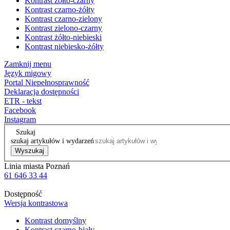
Kontrast żółto-czarny
Kontrast czarno-żółty
Kontrast czarno-zielony
Kontrast zielono-czarny
Kontrast żółto-niebieski
Kontrast niebiesko-żółty
Zamknij menu
Język migowy
Portal Niepełnosprawność
Deklaracja dostępności
ETR - tekst
Facebook
Instagram
Szukaj
szukaj artykułów i wydarzeń
Wyszukaj
Linia miasta Poznań
61 646 33 44
Dostępność
Wersja kontrastowa
Kontrast domyślny
Kontrast czarno-biały