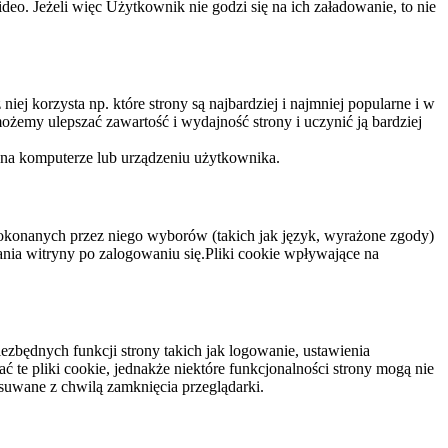
eo. Jeżeli więc Użytkownik nie godzi się na ich załadowanie, to nie
niej korzysta np. które strony są najbardziej i najmniej popularne i w
żemy ulepszać zawartość i wydajność strony i uczynić ją bardziej
 na komputerze lub urządzeniu użytkownika.
dokonanych przez niego wyborów (takich jak język, wyrażone zgody)
wania witryny po zalogowaniu się.Pliki cookie wpływające na
ezbędnych funkcji strony takich jak logowanie, ustawienia
 te pliki cookie, jednakże niektóre funkcjonalności strony mogą nie
suwane z chwilą zamknięcia przeglądarki.