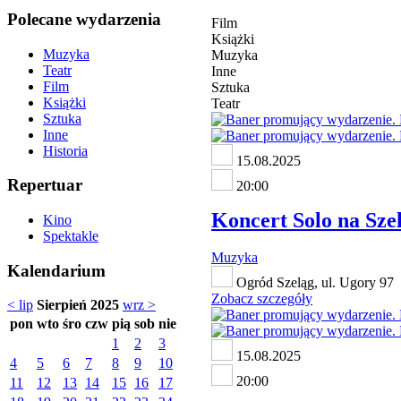
Polecane wydarzenia
Film
Książki
Muzyka
Muzyka
Teatr
Inne
Film
Sztuka
Książki
Teatr
Sztuka
Inne
Historia
15.08.2025
Repertuar
20:00
Koncert Solo na Szel
Kino
Spektakle
Muzyka
Kalendarium
Ogród Szeląg, ul. Ugory 97
Zobacz szczegóły
< lip
Sierpień 2025
wrz >
pon
wto
śro
czw
pią
sob
nie
1
2
3
15.08.2025
4
5
6
7
8
9
10
20:00
11
12
13
14
15
16
17