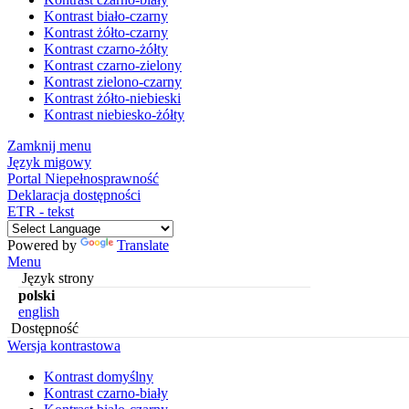
Kontrast biało-czarny
Kontrast żółto-czarny
Kontrast czarno-żółty
Kontrast czarno-zielony
Kontrast zielono-czarny
Kontrast żółto-niebieski
Kontrast niebiesko-żółty
Zamknij menu
Język migowy
Portal Niepełnosprawność
Deklaracja dostępności
ETR - tekst
Powered by
Translate
Menu
Język strony
polski
english
Dostępność
Wersja kontrastowa
Kontrast domyślny
Kontrast czarno-biały