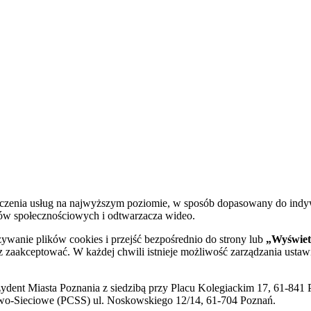
dczenia usług na najwyższym poziomie, w sposób dopasowany do indy
diów społecznościowych i odtwarzacza wideo.
żywanie plików cookies i przejść bezpośrednio do strony lub
„Wyświetl
sz zaakceptować. W każdej chwili istnieje możliwość zarządzania ustaw
ent Miasta Poznania z siedzibą przy Placu Kolegiackim 17, 61-841 P
o-Sieciowe (PCSS) ul. Noskowskiego 12/14, 61-704 Poznań.