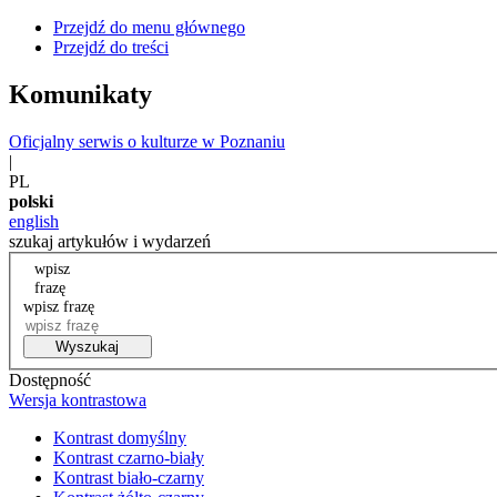
Przejdź do menu głównego
Przejdź do treści
Komunikaty
Oficjalny serwis o kulturze w Poznaniu
|
PL
polski
english
szukaj artykułów i wydarzeń
wpisz
frazę
wpisz frazę
Wyszukaj
Dostępność
Wersja kontrastowa
Kontrast domyślny
Kontrast czarno-biały
Kontrast biało-czarny