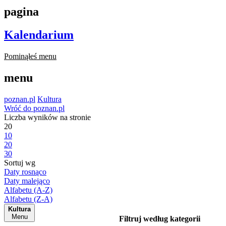
pagina
Kalendarium
Pominąłeś menu
menu
poznan.pl
Kultura
Wróć do poznan.pl
Liczba wyników na stronie
20
10
20
30
Sortuj wg
Daty rosnąco
Daty malejąco
Alfabetu (A-Z)
Alfabetu (Z-A)
Kultura
Menu
Filtruj według kategorii