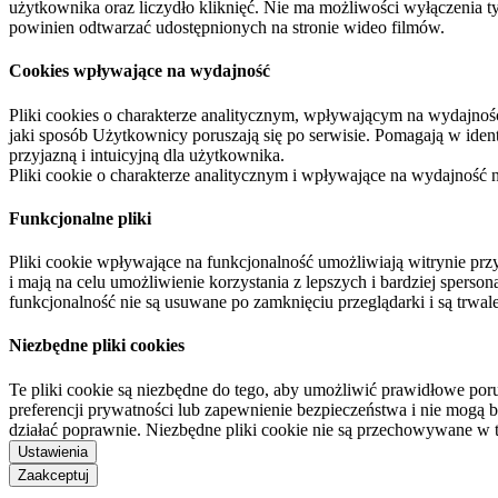
użytkownika oraz liczydło kliknięć. Nie ma możliwości wyłączenia t
powinien odtwarzać udostępnionych na stronie wideo filmów.
Cookies wpływające na wydajność
Pliki cookies o charakterze analitycznym, wpływającym na wydajność zb
jaki sposób Użytkownicy poruszają się po serwisie. Pomagają w ide
przyjazną i intuicyjną dla użytkownika.
Pliki cookie o charakterze analitycznym i wpływające na wydajność
Funkcjonalne pliki
Pliki cookie wpływające na funkcjonalność umożliwiają witrynie p
i mają na celu umożliwienie korzystania z lepszych i bardziej sperso
funkcjonalność nie są usuwane po zamknięciu przeglądarki i są trw
Niezbędne pliki cookies
Te pliki cookie są niezbędne do tego, aby umożliwić prawidłowe poru
preferencji prywatności lub zapewnienie bezpieczeństwa i nie mogą b
działać poprawnie. Niezbędne pliki cookie nie są przechowywane w 
Ustawienia
Zaakceptuj