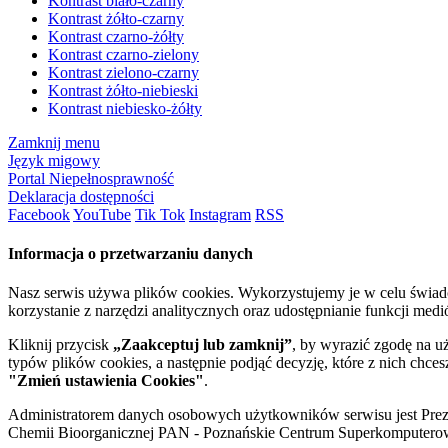
Kontrast biało-czarny
Kontrast żółto-czarny
Kontrast czarno-żółty
Kontrast czarno-zielony
Kontrast zielono-czarny
Kontrast żółto-niebieski
Kontrast niebiesko-żółty
Zamknij menu
Język migowy
Portal Niepełnosprawność
Deklaracja dostępności
Facebook
YouTube
Tik Tok
Instagram
RSS
Informacja o przetwarzaniu danych
Nasz serwis używa plików cookies. Wykorzystujemy je w celu świa
korzystanie z narzędzi analitycznych oraz udostępnianie funkcji me
Kliknij przycisk
„Zaakceptuj lub zamknij”
, by wyrazić zgodę na u
typów plików cookies, a następnie podjąć decyzję, które z nich chce
"Zmień ustawienia Cookies"
.
Administratorem danych osobowych użytkowników serwisu jest Prezyd
Chemii Bioorganicznej PAN - Poznańskie Centrum Superkomputerow