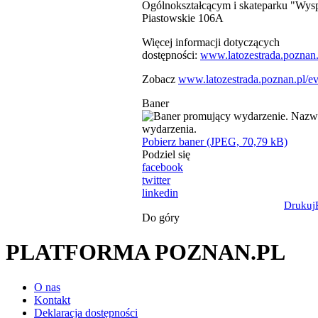
Ogólnokształcącym i skateparku "Wysp
Piastowskie 106A
Więcej informacji dotyczących
dostępności:
www.latozestrada.poznan.
Zobacz
www.latozestrada.poznan.pl/eve
Baner
Pobierz baner (JPEG, 70,79 kB)
Podziel się
facebook
twitter
linkedin
Drukuj
Do góry
PLATFORMA POZNAN.PL
O nas
Kontakt
Deklaracja dostępności