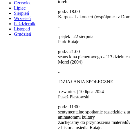
toreb.
Czerwiec
Lipiec
godz. 18:00
Sierpień
Karpostal - koncert (współpraca z Dom
Wrzesień
Październik
-
Listopad
Grudzień
piątek | 22 sierpnia
Park Rataje
godz. 21:00
seans kina plenerowego - "13 dzielnica"
Morel (2004)
-
DZIAŁANIA SPOŁECZNE
czwartek | 10 lipca 2024
Pasaż Piastowski
godz. 11:00
sentymentalne spotkanie sąsiedzkie z a
animatorami kultury
Zachęcamy do przynoszenia materiałó
z historią osiedla Rataje.