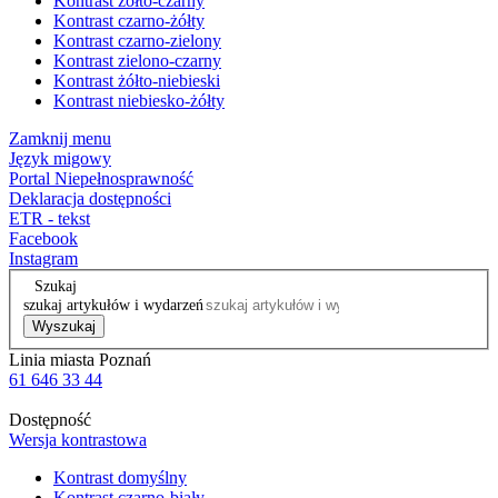
Kontrast żółto-czarny
Kontrast czarno-żółty
Kontrast czarno-zielony
Kontrast zielono-czarny
Kontrast żółto-niebieski
Kontrast niebiesko-żółty
Zamknij menu
Język migowy
Portal Niepełnosprawność
Deklaracja dostępności
ETR - tekst
Facebook
Instagram
Szukaj
szukaj artykułów i wydarzeń
Wyszukaj
Linia miasta Poznań
61 646 33 44
Dostępność
Wersja kontrastowa
Kontrast domyślny
Kontrast czarno-biały