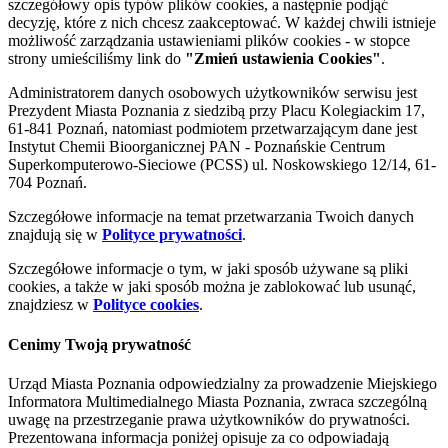
szczegółowy opis typów plików cookies, a następnie podjąć
decyzję, które z nich chcesz zaakceptować. W każdej chwili istnieje
możliwość zarządzania ustawieniami plików cookies - w stopce
strony umieściliśmy link do
"Zmień ustawienia Cookies"
.
Administratorem danych osobowych użytkowników serwisu jest
Prezydent Miasta Poznania z siedzibą przy Placu Kolegiackim 17,
61-841 Poznań, natomiast podmiotem przetwarzającym dane jest
Instytut Chemii Bioorganicznej PAN - Poznańskie Centrum
Superkomputerowo-Sieciowe (PCSS) ul. Noskowskiego 12/14, 61-
704 Poznań.
Szczegółowe informacje na temat przetwarzania Twoich danych
znajdują się w
Polityce prywatności
.
Szczegółowe informacje o tym, w jaki sposób używane są pliki
cookies, a także w jaki sposób można je zablokować lub usunąć,
znajdziesz w
Polityce cookies
.
Cenimy Twoją prywatność
Urząd Miasta Poznania odpowiedzialny za prowadzenie Miejskiego
Informatora Multimedialnego Miasta Poznania, zwraca szczególną
uwagę na przestrzeganie prawa użytkowników do prywatności.
Prezentowana informacja poniżej opisuje za co odpowiadają