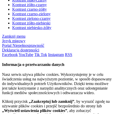
Kontrast biało-czarny
Kontrast żółto-czarny
Kontrast czarno-żółty
Kontrast czarno-zielony
Kontrast zielono-czarny
Kontrast żółto-niebieski
Kontrast niebiesko-żółty
Zamknij menu
Język migowy
Portal Niepełnosprawność
Deklaracja dostępności
Facebook
YouTube
Tik Tok
Instagram
RSS
Informacja o przetwarzaniu danych
Nasz serwis używa plików cookies. Wykorzystujemy je w celu
świadczenia usług na najwyższym poziomie, w sposób dopasowany
do indywidualnych potrzeb Użytkowników. Dzięki temu możliwe
jest także korzystanie z narzędzi analitycznych oraz udostępnianie
funkcji mediów społecznościowych i odtwarzacza wideo.
Kliknij przycisk
„Zaakceptuj lub zamknij”
, by wyrazić zgodę na
używanie plików cookies i przejść bezpośrednio do strony lub
„Wyświetl ustawienia plików cookies”
, aby zobaczyć