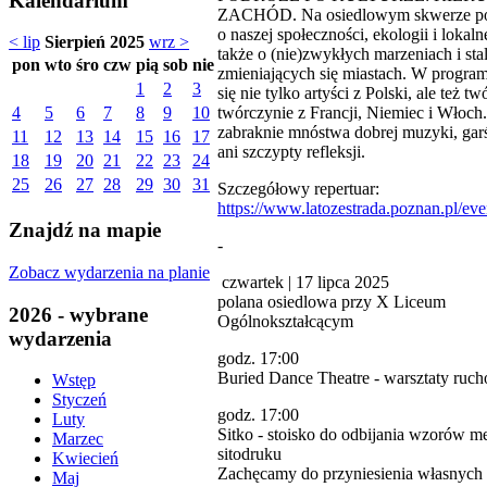
Kalendarium
ZACHÓD. Na osiedlowym skwerze p
o naszej społeczności, ekologii i lokalnej
< lip
Sierpień 2025
wrz >
także o (nie)zwykłych marzeniach i sta
pon
wto
śro
czw
pią
sob
nie
zmieniających się miastach. W program
1
2
3
się nie tylko artyści z Polski, ale też tw
twórczynie z Francji, Niemiec i Włoch
4
5
6
7
8
9
10
zabraknie mnóstwa dobrej muzyki, gar
11
12
13
14
15
16
17
ani szczypty refleksji.
18
19
20
21
22
23
24
25
26
27
28
29
30
31
Szczegółowy repertuar:
https://www.latozestrada.poznan.pl/even
Znajdź na mapie
-
Zobacz wydarzenia na planie
czwartek | 17 lipca 2025
polana osiedlowa przy X Liceum
2026 - wybrane
Ogólnokształcącym
wydarzenia
godz. 17:00
Buried Dance Theatre - warsztaty ruc
Wstęp
Styczeń
godz. 17:00
Luty
Sitko - stoisko do odbijania wzorów m
Marzec
sitodruku
Kwiecień
Zachęcamy do przyniesienia własnych 
Maj