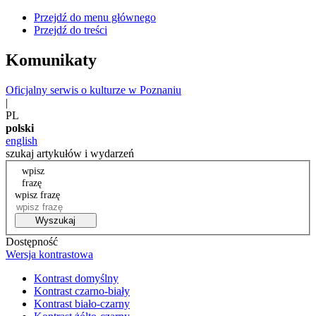
Przejdź do menu głównego
Przejdź do treści
Komunikaty
Oficjalny serwis o kulturze w Poznaniu
|
PL
polski
english
szukaj artykułów i wydarzeń
wpisz
frazę
wpisz frazę
Wyszukaj
Dostępność
Wersja kontrastowa
Kontrast domyślny
Kontrast czarno-biały
Kontrast biało-czarny