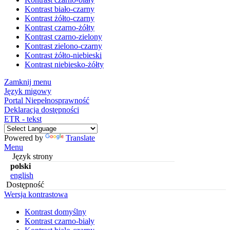
Kontrast biało-czarny
Kontrast żółto-czarny
Kontrast czarno-żółty
Kontrast czarno-zielony
Kontrast zielono-czarny
Kontrast żółto-niebieski
Kontrast niebiesko-żółty
Zamknij menu
Język migowy
Portal Niepełnosprawność
Deklaracja dostępności
ETR - tekst
Powered by
Translate
Menu
Język strony
polski
english
Dostępność
Wersja kontrastowa
Kontrast domyślny
Kontrast czarno-biały