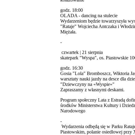
godz. 18:00
OLADA - dancing na stulecie
Wydarzeniom będzie towarzyszyła wy
"Rataje" Wojciecha Antczaka i Włodzi
Miężała.
-
czwartek | 21 sierpnia
skatepark "Wyspa", os. Piastowskie 1
godz. 16:30
Gosia "Lola" Bromboszcz, Wiktoria Jas
warsztaty nauki jazdy na desce dla dzi
"Dziewczyny na «Wyspie»"
Zapraszamy z własnymi deskami.
Program społeczny Lata z Estradą dof
środków Ministerstwa Kultury i Dzied
Narodowego
-
Wydarzenia odbędą się w Parku Rataje
Piastowskim, polanie osiedlowej przy