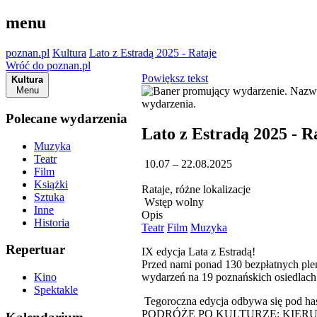
menu
poznan.pl
Kultura
Lato z Estradą 2025 - Rataje
Wróć do poznan.pl
Powiększ tekst
Kultura
Menu
Polecane wydarzenia
Lato z Estradą 2025 - R
Muzyka
Teatr
10.07 – 22.08.2025
Film
Książki
Rataje, różne lokalizacje
Sztuka
Wstęp wolny
Inne
Opis
Historia
Teatr
Film
Muzyka
Repertuar
IX edycja Lata z Estradą!
Przed nami ponad 130 bezpłatnych pl
wydarzeń na 19 poznańskich osiedlach
Kino
Spektakle
Tegoroczna edycja odbywa się pod ha
PODRÓŻE PO KULTURZE: KIER