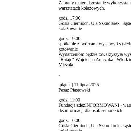
Zebrany materiał zostanie wykorzysta
warsztatach kolażowych.
godz. 17:00
Gosia Ciernioch, Ula Szkudlarek - sąsi
kolażowanie
godz. 19:00
spotkanie z twórcami wystawy i sąsied
gotowanie
Wydarzeniom będzie towarzyszyła wy
"Rataje" Wojciecha Antczaka i Włodzi
Miężała.
-
piątek | 11 lipca 2025
Pasaż Piastowski
godz. 11:00
Fundacja zdezINFORMOWANI - warsz
dezinformacji dla osób seniorskich
godz. 16:00
Gosia Ciernioch, Ula Szkudlarek - sąsi
kolażowanie