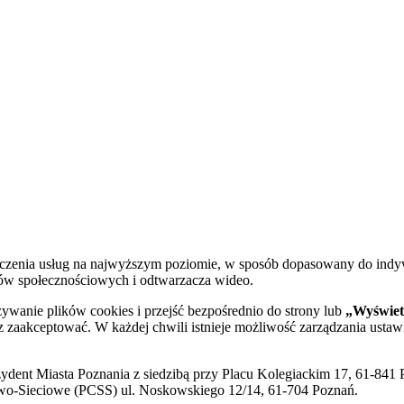
dczenia usług na najwyższym poziomie, w sposób dopasowany do indy
diów społecznościowych i odtwarzacza wideo.
żywanie plików cookies i przejść bezpośrednio do strony lub
„Wyświetl
sz zaakceptować. W każdej chwili istnieje możliwość zarządzania ustaw
ent Miasta Poznania z siedzibą przy Placu Kolegiackim 17, 61-841 P
o-Sieciowe (PCSS) ul. Noskowskiego 12/14, 61-704 Poznań.