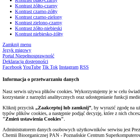
Kontrast biało-czarny
Kontrast żółto-czarny
Kontrast czarno-żółty
Kontrast czarno-zielony
Kontrast zielono-czarny
Kontrast żółto-niebieski
Kontrast niebiesko-żółty
Zamknij menu
Język migowy
Portal Niepełnosprawność
Deklaracja dostępności
Facebook
YouTube
Tik Tok
Instagram
RSS
Informacja o przetwarzaniu danych
Nasz serwis używa plików cookies. Wykorzystujemy je w celu świa
korzystanie z narzędzi analitycznych oraz udostępnianie funkcji me
Kliknij przycisk
„Zaakceptuj lub zamknij”
, by wyrazić zgodę na u
typów plików cookies, a następnie podjąć decyzję, które z nich chce
"Zmień ustawienia Cookies"
.
Administratorem danych osobowych użytkowników serwisu jest Prezyd
Chemii Bioorganicznej PAN - Poznańskie Centrum Superkomputerow