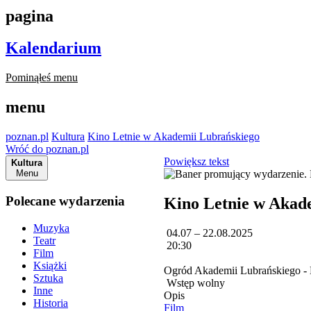
pagina
Kalendarium
Pominąłeś menu
menu
poznan.pl
Kultura
Kino Letnie w Akademii Lubrańskiego
Wróć do poznan.pl
Powiększ tekst
Kultura
Menu
Polecane wydarzenia
Kino Letnie w Akad
Muzyka
04.07 – 22.08.2025
Teatr
20:30
Film
Książki
Ogród Akademii Lubrańskiego - 
Sztuka
Wstęp wolny
Inne
Opis
Historia
Film