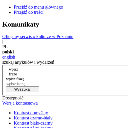
Przejdź do menu głównego
Przejdź do treści
Komunikaty
Oficjalny serwis o kulturze w Poznaniu
|
PL
polski
english
szukaj artykułów i wydarzeń
wpisz
frazę
wpisz frazę
Wyszukaj
Dostępność
Wersja kontrastowa
Kontrast domyślny
Kontrast czarno-biały
Kontrast biało-czarny