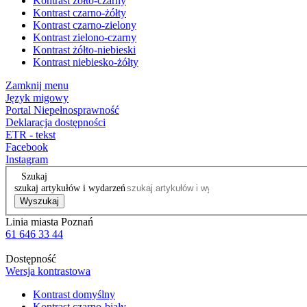
Kontrast żółto-czarny
Kontrast czarno-żółty
Kontrast czarno-zielony
Kontrast zielono-czarny
Kontrast żółto-niebieski
Kontrast niebiesko-żółty
Zamknij menu
Język migowy
Portal Niepełnosprawność
Deklaracja dostępności
ETR - tekst
Facebook
Instagram
Szukaj
szukaj artykułów i wydarzeń
Wyszukaj
Linia miasta Poznań
61 646 33 44
Dostępność
Wersja kontrastowa
Kontrast domyślny
Kontrast czarno-biały