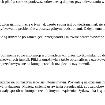
ych plików cookies ponieważ ładowane są dopiero przy odtwarzaniu wid
ierają informację o tym, jak często strona jest odwiedzana i jak się z 
ntyfikowaniu problemów z poszczególnymi podstronami. Dzięki temu mo
 nie są usuwane po zamknięciu przeglądarki i są trwale przechowywane
rzypomnienie sobie informacji wprowadzonych przez użytkownika lub 
nalizowanych funkcji. Pliki te umożliwiają także optymalizację użytko
ale przechowywane na komputerze lub urządzeniu użytkownika.
szanie się po naszym serwisie internetowym. Pozwalają na działanie ni
yć wyłączone. Możesz zmienić ustawienia przeglądarki, aby zablokować
trwały sposób na komputerze lub innym urządzeniu użytkownika i są u