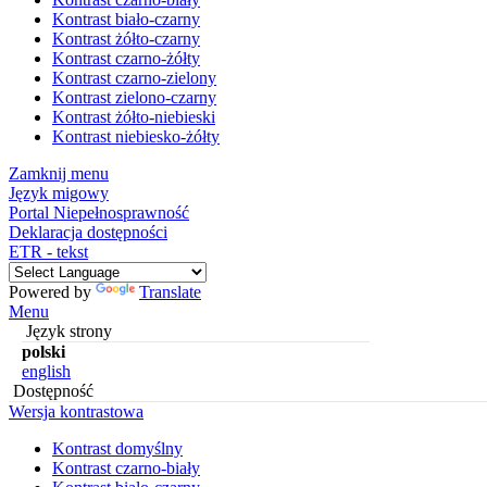
Kontrast biało-czarny
Kontrast żółto-czarny
Kontrast czarno-żółty
Kontrast czarno-zielony
Kontrast zielono-czarny
Kontrast żółto-niebieski
Kontrast niebiesko-żółty
Zamknij menu
Język migowy
Portal Niepełnosprawność
Deklaracja dostępności
ETR - tekst
Powered by
Translate
Menu
Język strony
polski
english
Dostępność
Wersja kontrastowa
Kontrast domyślny
Kontrast czarno-biały