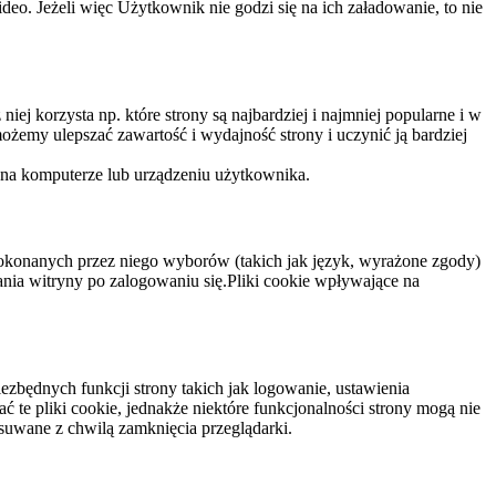
eo. Jeżeli więc Użytkownik nie godzi się na ich załadowanie, to nie
niej korzysta np. które strony są najbardziej i najmniej popularne i w
żemy ulepszać zawartość i wydajność strony i uczynić ją bardziej
 na komputerze lub urządzeniu użytkownika.
dokonanych przez niego wyborów (takich jak język, wyrażone zgody)
wania witryny po zalogowaniu się.Pliki cookie wpływające na
ezbędnych funkcji strony takich jak logowanie, ustawienia
 te pliki cookie, jednakże niektóre funkcjonalności strony mogą nie
suwane z chwilą zamknięcia przeglądarki.