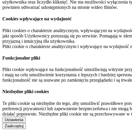
użytkownika oraz liczydło kliknięć. Nie ma możliwości wyłączenia t
powinien odtwarzać udostępnionych na stronie wideo filmów.
Cookies wpływające na wydajność
Pliki cookies o charakterze analitycznym, wpływającym na wydajność zb
jaki sposób Użytkownicy poruszają się po serwisie. Pomagają w ide
przyjazną i intuicyjną dla użytkownika.
Pliki cookie o charakterze analitycznym i wpływające na wydajność
Funkcjonalne pliki
Pliki cookie wpływające na funkcjonalność umożliwiają witrynie p
i mają na celu umożliwienie korzystania z lepszych i bardziej sperso
funkcjonalność nie są usuwane po zamknięciu przeglądarki i są trw
Niezbędne pliki cookies
Te pliki cookie są niezbędne do tego, aby umożliwić prawidłowe poru
preferencji prywatności lub zapewnienie bezpieczeństwa i nie mogą b
działać poprawnie. Niezbędne pliki cookie nie są przechowywane w 
Ustawienia
Zaakceptuj