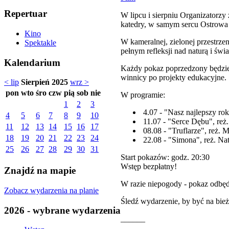
Repertuar
W lipcu i sierpniu Organizatorzy
katedry, w samym sercu Ostrowa
Kino
W kameralnej, zielonej przestrze
Spektakle
pełnym refleksji nad naturą i św
Kalendarium
Każdy pokaz poprzedzony będzie k
winnicy po projekty edukacyjne.
< lip
Sierpień 2025
wrz >
pon
wto
śro
czw
pią
sob
nie
W programie:
1
2
3
4.07 - "Nasz najlepszy rok
4
5
6
7
8
9
10
11.07 - "Serce Dębu", reż
11
12
13
14
15
16
17
08.08 - "Truflarze", reż.
18
19
20
21
22
23
24
22.08 - "Simona", reż. Na
25
26
27
28
29
30
31
Start pokazów: godz. 20:30
Wstęp bezpłatny!
Znajdź na mapie
W razie niepogody - pokaz odbęd
Zobacz wydarzenia na planie
Śledź wydarzenie, by być na bi
2026 - wybrane wydarzenia
______