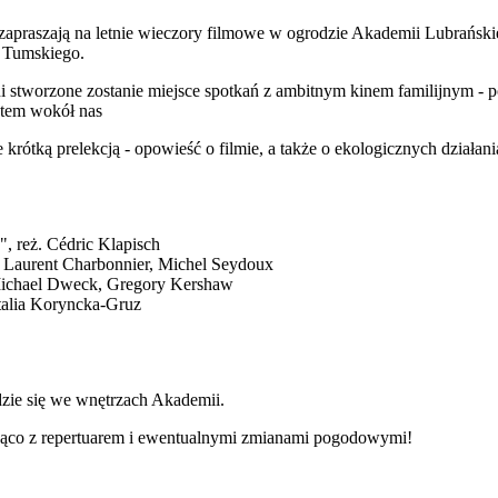
 zapraszają na letnie wieczory filmowe w ogrodzie Akademii Lubrański
 Tumskiego.
ni stworzone zostanie miejsce spotkań z ambitnym kinem familijnym - 
iatem wokół nas
rótką prelekcją - opowieść o filmie, a także o ekologicznych działani
", reż. Cédric Klapisch
. Laurent Charbonnier, Michel Seydoux
 Michael Dweck, Gregory Kershaw
talia Koryncka-Gruz
zie się we wnętrzach Akademii.
eżąco z repertuarem i ewentualnymi zmianami pogodowymi!