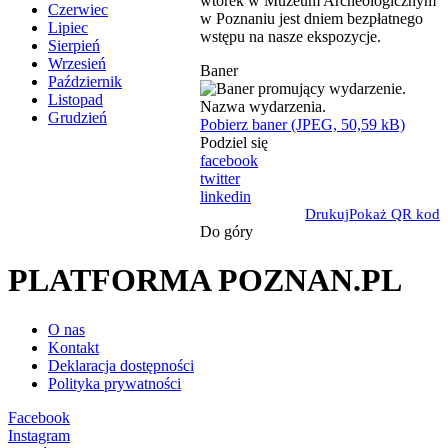
wtorek w Muzeum Archeologicznym
Czerwiec
w Poznaniu jest dniem bezpłatnego
Lipiec
wstępu na nasze ekspozycje.
Sierpień
Wrzesień
Baner
Październik
Listopad
Grudzień
Pobierz baner (JPEG, 50,59 kB)
Podziel się
facebook
twitter
linkedin
Drukuj
Pokaż QR kod
Do góry
PLATFORMA POZNAN.PL
O nas
Kontakt
Deklaracja dostępności
Polityka prywatności
Facebook
Instagram