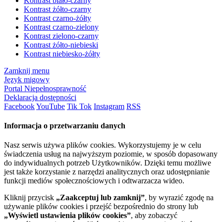
Kontrast biało-czarny
Kontrast żółto-czarny
Kontrast czarno-żółty
Kontrast czarno-zielony
Kontrast zielono-czarny
Kontrast żółto-niebieski
Kontrast niebiesko-żółty
Zamknij menu
Język migowy
Portal Niepełnosprawność
Deklaracja dostępności
Facebook
YouTube
Tik Tok
Instagram
RSS
Informacja o przetwarzaniu danych
Nasz serwis używa plików cookies. Wykorzystujemy je w celu
świadczenia usług na najwyższym poziomie, w sposób dopasowany
do indywidualnych potrzeb Użytkowników. Dzięki temu możliwe
jest także korzystanie z narzędzi analitycznych oraz udostępnianie
funkcji mediów społecznościowych i odtwarzacza wideo.
Kliknij przycisk
„Zaakceptuj lub zamknij”
, by wyrazić zgodę na
używanie plików cookies i przejść bezpośrednio do strony lub
„Wyświetl ustawienia plików cookies”
, aby zobaczyć