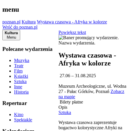
menu
poznan.pl
Kultura
Wystawa czasowa - Afryka w kolorze
Wróć do poznan.pl
Powiększ tekst
Kultura
Menu
Polecane wydarzenia
Wystawa czasowa -
Muzyka
Afryka w kolorze
Teatr
Film
27.06 – 31.08.2025
Książki
Sztuka
Muzeum Archeologiczne, ul. Wodna
Inne
27 - Pałac Górków, Poznań
Zobacz
Historia
na mapie
Bilety płatne
Repertuar
Opis
Sztuka
Kino
Spektakle
Wystawa czasowa zaprezentuje
bogactwo kolorystyczne Afryki na