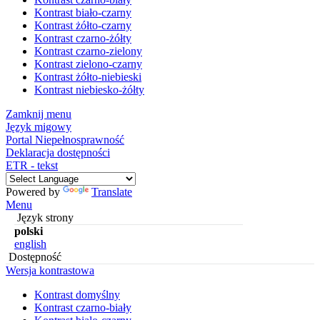
Kontrast biało-czarny
Kontrast żółto-czarny
Kontrast czarno-żółty
Kontrast czarno-zielony
Kontrast zielono-czarny
Kontrast żółto-niebieski
Kontrast niebiesko-żółty
Zamknij menu
Język migowy
Portal Niepełnosprawność
Deklaracja dostępności
ETR - tekst
Powered by
Translate
Menu
Język strony
polski
english
Dostępność
Wersja kontrastowa
Kontrast domyślny
Kontrast czarno-biały