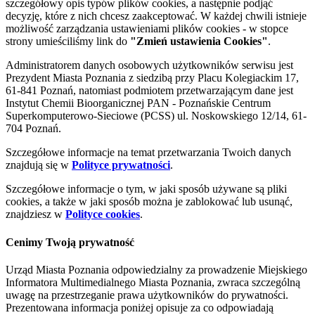
szczegółowy opis typów plików cookies, a następnie podjąć
decyzję, które z nich chcesz zaakceptować. W każdej chwili istnieje
możliwość zarządzania ustawieniami plików cookies - w stopce
strony umieściliśmy link do
"Zmień ustawienia Cookies"
.
Administratorem danych osobowych użytkowników serwisu jest
Prezydent Miasta Poznania z siedzibą przy Placu Kolegiackim 17,
61-841 Poznań, natomiast podmiotem przetwarzającym dane jest
Instytut Chemii Bioorganicznej PAN - Poznańskie Centrum
Superkomputerowo-Sieciowe (PCSS) ul. Noskowskiego 12/14, 61-
704 Poznań.
Szczegółowe informacje na temat przetwarzania Twoich danych
znajdują się w
Polityce prywatności
.
Szczegółowe informacje o tym, w jaki sposób używane są pliki
cookies, a także w jaki sposób można je zablokować lub usunąć,
znajdziesz w
Polityce cookies
.
Cenimy Twoją prywatność
Urząd Miasta Poznania odpowiedzialny za prowadzenie Miejskiego
Informatora Multimedialnego Miasta Poznania, zwraca szczególną
uwagę na przestrzeganie prawa użytkowników do prywatności.
Prezentowana informacja poniżej opisuje za co odpowiadają