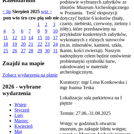
Kalendarium
podstawie wybranych zabytków ze
zbiorów Muzeum Archeologicznego
< lip
Sierpień 2025
wrz >
w Poznaniu. Treść ekspozycji
pon
wto
śro
czw
pią
sob
nie
dotyczyć będzie 6 kolorów (biały,
czarny, niebieski, czerwony, zielony i
1
2
3
żółty), które przedstawimy na
4
5
6
7
8
9
10
przykładzie konkretnych zabytków,
11
12
13
14
15
16
17
wykonanych z różnych surowców
18
19
20
21
22
23
24
(m.in. minerałów, kamieni, szkła,
tkanin, kości zwierząt). Naszym
25
26
27
28
29
30
31
nadrzędnym celem będzie omówienie
problematyki symboliki barw,
Znajdź na mapie
zakodowanej w materiale
archeologicznym.
Zobacz wydarzenia na planie
Kuratorzy: mgr Lena Kostkowska i
2026 - wybrane
mgr Joanna Teska
wydarzenia
Lokalizacja: sala parkietowa na I
piętrze
Wstęp
Styczeń
Termin: 27.06.-31.08.2025
Luty
Marzec
Wstęp: w godzinach otwarcia
Kwiecień
muzeum, po zakupie biletu wstępu;
Maj