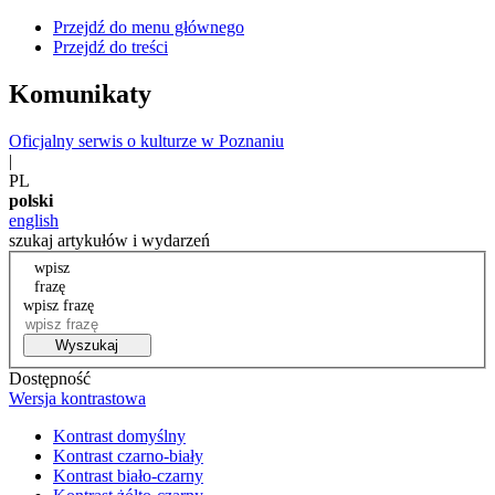
Przejdź do menu głównego
Przejdź do treści
Komunikaty
Oficjalny serwis o kulturze w Poznaniu
|
PL
polski
english
szukaj artykułów i wydarzeń
wpisz
frazę
wpisz frazę
Wyszukaj
Dostępność
Wersja kontrastowa
Kontrast domyślny
Kontrast czarno-biały
Kontrast biało-czarny