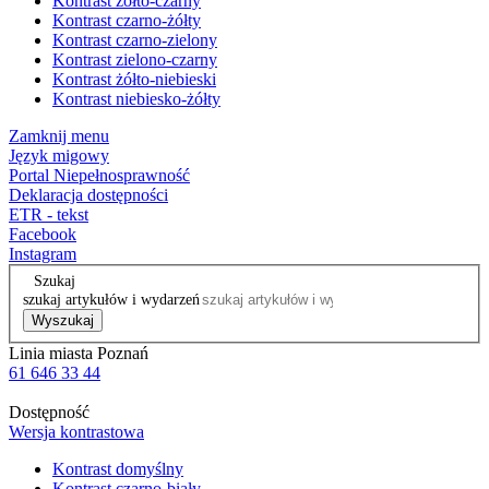
Kontrast żółto-czarny
Kontrast czarno-żółty
Kontrast czarno-zielony
Kontrast zielono-czarny
Kontrast żółto-niebieski
Kontrast niebiesko-żółty
Zamknij menu
Język migowy
Portal Niepełnosprawność
Deklaracja dostępności
ETR - tekst
Facebook
Instagram
Szukaj
szukaj artykułów i wydarzeń
Wyszukaj
Linia miasta Poznań
61 646 33 44
Dostępność
Wersja kontrastowa
Kontrast domyślny
Kontrast czarno-biały