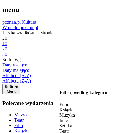
menu
poznan.pl
Kultura
Wróć do poznan.pl
Liczba wyników na stronie
20
10
20
30
Sortuj wg
Daty rosnąco
Daty malejąco
Alfabetu (A-Z)
Alfabetu (Z-A)
Kultura
Menu
Filtruj według kategorii
Polecane wydarzenia
Film
Książki
Muzyka
Muzyka
Teatr
Inne
Film
Sztuka
Książki
Teatr