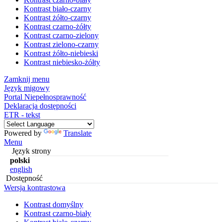
Kontrast biało-czarny
Kontrast żółto-czarny
Kontrast czarno-żółty
Kontrast czarno-zielony
Kontrast zielono-czarny
Kontrast żółto-niebieski
Kontrast niebiesko-żółty
Zamknij menu
Język migowy
Portal Niepełnosprawność
Deklaracja dostępności
ETR - tekst
Powered by
Translate
Menu
Język strony
polski
english
Dostępność
Wersja kontrastowa
Kontrast domyślny
Kontrast czarno-biały