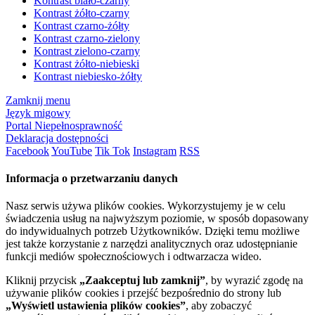
Kontrast biało-czarny
Kontrast żółto-czarny
Kontrast czarno-żółty
Kontrast czarno-zielony
Kontrast zielono-czarny
Kontrast żółto-niebieski
Kontrast niebiesko-żółty
Zamknij menu
Język migowy
Portal Niepełnosprawność
Deklaracja dostępności
Facebook
YouTube
Tik Tok
Instagram
RSS
Informacja o przetwarzaniu danych
Nasz serwis używa plików cookies. Wykorzystujemy je w celu
świadczenia usług na najwyższym poziomie, w sposób dopasowany
do indywidualnych potrzeb Użytkowników. Dzięki temu możliwe
jest także korzystanie z narzędzi analitycznych oraz udostępnianie
funkcji mediów społecznościowych i odtwarzacza wideo.
Kliknij przycisk
„Zaakceptuj lub zamknij”
, by wyrazić zgodę na
używanie plików cookies i przejść bezpośrednio do strony lub
„Wyświetl ustawienia plików cookies”
, aby zobaczyć