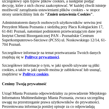
szczegółowy opis typów plików cookies, a następnie podjąć
decyzję, które z nich chcesz zaakceptować. W każdej chwili istnieje
możliwość zarządzania ustawieniami plików cookies - w stopce
strony umieściliśmy link do
"Zmień ustawienia Cookies"
.
Administratorem danych osobowych użytkowników serwisu jest
Prezydent Miasta Poznania z siedzibą przy Placu Kolegiackim 17,
61-841 Poznań, natomiast podmiotem przetwarzającym dane jest
Instytut Chemii Bioorganicznej PAN - Poznańskie Centrum
Superkomputerowo-Sieciowe (PCSS) ul. Noskowskiego 12/14, 61-
704 Poznań.
Szczegółowe informacje na temat przetwarzania Twoich danych
znajdują się w
Polityce prywatności
.
Szczegółowe informacje o tym, w jaki sposób używane są pliki
cookies, a także w jaki sposób można je zablokować lub usunąć,
znajdziesz w
Polityce cookies
.
Cenimy Twoją prywatność
Urząd Miasta Poznania odpowiedzialny za prowadzenie Miejskiego
Informatora Multimedialnego Miasta Poznania, zwraca szczególną
uwagę na przestrzeganie prawa użytkowników do prywatności.
Prezentowana informacja poniżej opisuje za co odpowiadają