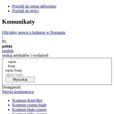
Przejdź do menu głównego
Przejdź do treści
Komunikaty
Oficjalny serwis o kulturze w Poznaniu
|
PL
polski
english
szukaj artykułów i wydarzeń
wpisz
frazę
wpisz frazę
Wyszukaj
Dostępność
Wersja kontrastowa
Kontrast domyślny
Kontrast czarno-biały
Kontrast biało-czarny