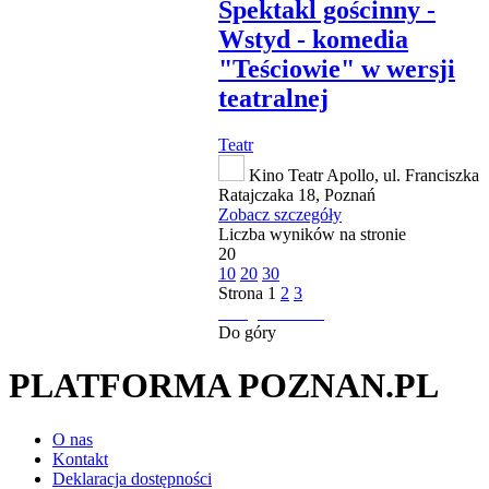
Spektakl gościnny -
Wstyd - komedia
"Teściowie" w wersji
teatralnej
Teatr
Kino Teatr Apollo, ul. Franciszka
Ratajczaka 18, Poznań
Zobacz szczegóły
Liczba wyników na stronie
20
10
20
30
Strona
1
2
3
następna strona
Do góry
PLATFORMA POZNAN.PL
O nas
Kontakt
Deklaracja dostępności