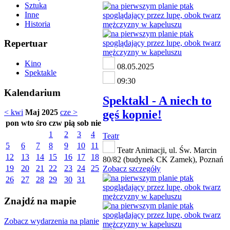
Sztuka
Inne
Historia
Repertuar
Kino
08.05.2025
Spektakle
09:30
Kalendarium
Spektakl - A niech to
gęś kopnie!
< kwi
Maj 2025
cze >
pon
wto
śro
czw
pią
sob
nie
1
2
3
4
Teatr
5
6
7
8
9
10
11
Teatr Animacji, ul. Św. Marcin
12
13
14
15
16
17
18
80/82 (budynek CK Zamek), Poznań
19
20
21
22
23
24
25
Zobacz szczegóły
26
27
28
29
30
31
Znajdź na mapie
Zobacz wydarzenia na planie