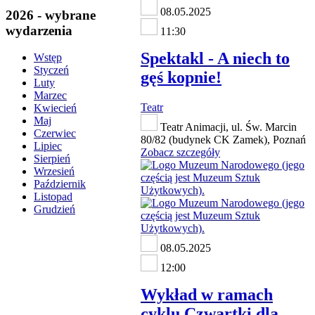
08.05.2025
2026 - wybrane
wydarzenia
11:30
Spektakl - A niech to
Wstęp
Styczeń
gęś kopnie!
Luty
Marzec
Teatr
Kwiecień
Maj
Teatr Animacji, ul. Św. Marcin
Czerwiec
80/82 (budynek CK Zamek), Poznań
Lipiec
Zobacz szczegóły
Sierpień
Wrzesień
Październik
Listopad
Grudzień
08.05.2025
12:00
Wykład w ramach
cyklu Czwartki dla