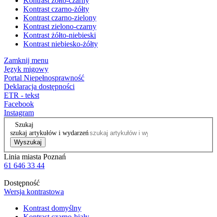
Kontrast żółto-czarny
Kontrast czarno-żółty
Kontrast czarno-zielony
Kontrast zielono-czarny
Kontrast żółto-niebieski
Kontrast niebiesko-żółty
Zamknij menu
Język migowy
Portal Niepełnosprawność
Deklaracja dostępności
ETR - tekst
Facebook
Instagram
Szukaj
szukaj artykułów i wydarzeń
Wyszukaj
Linia miasta Poznań
61 646 33 44
Dostępność
Wersja kontrastowa
Kontrast domyślny
Kontrast czarno-biały