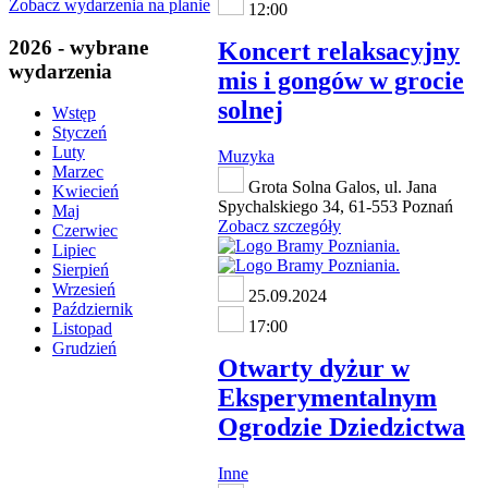
Zobacz wydarzenia na planie
12:00
2026 - wybrane
Koncert relaksacyjny
wydarzenia
mis i gongów w grocie
solnej
Wstęp
Styczeń
Luty
Muzyka
Marzec
Grota Solna Galos, ul. Jana
Kwiecień
Spychalskiego 34, 61-553 Poznań
Maj
Zobacz szczegóły
Czerwiec
Lipiec
Sierpień
Wrzesień
25.09.2024
Październik
17:00
Listopad
Grudzień
Otwarty dyżur w
Eksperymentalnym
Ogrodzie Dziedzictwa
Inne