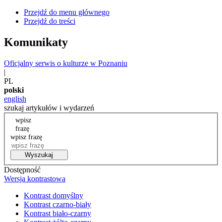
Przejdź do menu głównego
Przejdź do treści
Komunikaty
Oficjalny serwis o kulturze w Poznaniu
|
PL
polski
english
szukaj artykułów i wydarzeń
wpisz
frazę
wpisz frazę
Wyszukaj
Dostępność
Wersja kontrastowa
Kontrast domyślny
Kontrast czarno-biały
Kontrast biało-czarny