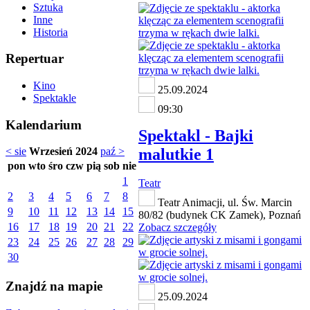
Sztuka
Inne
Historia
Repertuar
Kino
25.09.2024
Spektakle
09:30
Kalendarium
Spektakl - Bajki
malutkie 1
< sie
Wrzesień 2024
paź >
pon
wto
śro
czw
pią
sob
nie
1
Teatr
2
3
4
5
6
7
8
Teatr Animacji, ul. Św. Marcin
9
10
11
12
13
14
15
80/82 (budynek CK Zamek), Poznań
16
17
18
19
20
21
22
Zobacz szczegóły
23
24
25
26
27
28
29
30
Znajdź na mapie
25.09.2024