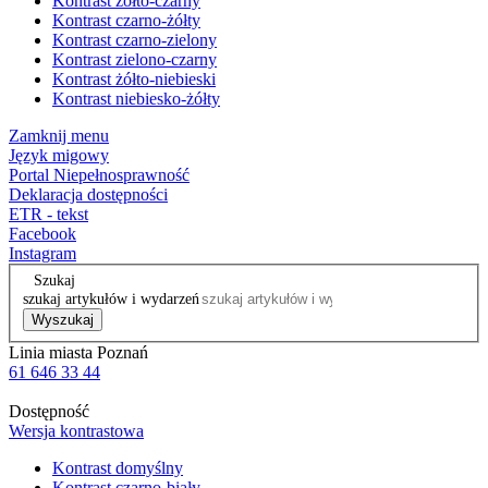
Kontrast żółto-czarny
Kontrast czarno-żółty
Kontrast czarno-zielony
Kontrast zielono-czarny
Kontrast żółto-niebieski
Kontrast niebiesko-żółty
Zamknij menu
Język migowy
Portal Niepełnosprawność
Deklaracja dostępności
ETR - tekst
Facebook
Instagram
Szukaj
szukaj artykułów i wydarzeń
Wyszukaj
Linia miasta Poznań
61 646 33 44
Dostępność
Wersja kontrastowa
Kontrast domyślny
Kontrast czarno-biały