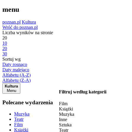
menu
poznan.pl
Kultura
Wróć do poznan.pl
Liczba wyników na stronie
20
10
20
30
Sortuj wg
Daty rosnąco
Daty malejąco
Alfabetu (A-Z)
Alfabetu (Z-A)
Kultura
Menu
Filtruj według kategorii
Polecane wydarzenia
Film
Książki
Muzyka
Muzyka
Teatr
Inne
Film
Sztuka
Książki
Teatr