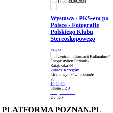
17.06-30.09.2024
Wystawa - PKS-em po
Polsce - Fotografie
Polskiego Klubu
Stereoskopowego
Sztuka
Centrum Informacji Kulturalnej /
Fotoplastykon Poznański, ul.
Ratajczaka 44
Zobacz szczegóły
Liczba wyników na stronie
20
10
20
30
Strona
1
2
3
następna strona
Do góry
PLATFORMA POZNAN.PL