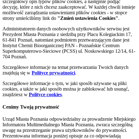
szczegółowy opis typów plików cookies, a następnie podjąć
decyzję, które z nich chcesz zaakceptować. W każdej chwili istnieje
możliwość zarządzania ustawieniami plików cookies - w stopce
strony umieściliśmy link do
"Zmień ustawienia Cookies"
.
Administratorem danych osobowych użytkowników serwisu jest
Prezydent Miasta Poznania z siedzibą przy Placu Kolegiackim 17,
61-841 Poznań, natomiast podmiotem przetwarzającym dane jest
Instytut Chemii Bioorganicznej PAN - Poznańskie Centrum
Superkomputerowo-Sieciowe (PCSS) ul. Noskowskiego 12/14, 61-
704 Poznań.
Szczegółowe informacje na temat przetwarzania Twoich danych
znajdują się w
Polityce prywatności
.
Szczegółowe informacje o tym, w jaki sposób używane są pliki
cookies, a także w jaki sposób można je zablokować lub usunąć,
znajdziesz w
Polityce cookies
.
Cenimy Twoją prywatność
Urząd Miasta Poznania odpowiedzialny za prowadzenie Miejskiego
Informatora Multimedialnego Miasta Poznania, zwraca szczególną
uwagę na przestrzeganie prawa użytkowników do prywatności.
Prezentowana informacja poniżej opisuje za co odpowiadają