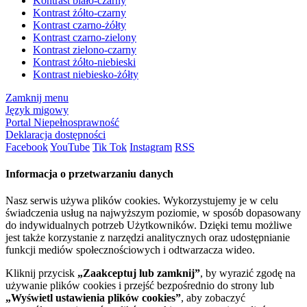
Kontrast biało-czarny
Kontrast żółto-czarny
Kontrast czarno-żółty
Kontrast czarno-zielony
Kontrast zielono-czarny
Kontrast żółto-niebieski
Kontrast niebiesko-żółty
Zamknij menu
Język migowy
Portal Niepełnosprawność
Deklaracja dostępności
Facebook
YouTube
Tik Tok
Instagram
RSS
Informacja o przetwarzaniu danych
Nasz serwis używa plików cookies. Wykorzystujemy je w celu
świadczenia usług na najwyższym poziomie, w sposób dopasowany
do indywidualnych potrzeb Użytkowników. Dzięki temu możliwe
jest także korzystanie z narzędzi analitycznych oraz udostępnianie
funkcji mediów społecznościowych i odtwarzacza wideo.
Kliknij przycisk
„Zaakceptuj lub zamknij”
, by wyrazić zgodę na
używanie plików cookies i przejść bezpośrednio do strony lub
„Wyświetl ustawienia plików cookies”
, aby zobaczyć