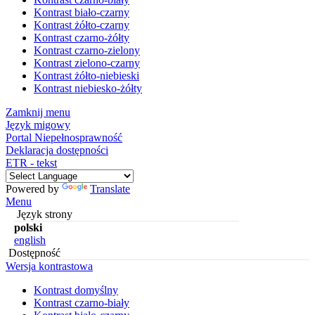
Kontrast biało-czarny
Kontrast żółto-czarny
Kontrast czarno-żółty
Kontrast czarno-zielony
Kontrast zielono-czarny
Kontrast żółto-niebieski
Kontrast niebiesko-żółty
Zamknij menu
Język migowy
Portal Niepełnosprawność
Deklaracja dostępności
ETR - tekst
Powered by
Translate
Menu
Język strony
polski
english
Dostępność
Wersja kontrastowa
Kontrast domyślny
Kontrast czarno-biały