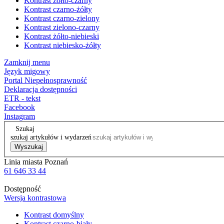
Kontrast żółto-czarny
Kontrast czarno-żółty
Kontrast czarno-zielony
Kontrast zielono-czarny
Kontrast żółto-niebieski
Kontrast niebiesko-żółty
Zamknij menu
Język migowy
Portal Niepełnosprawność
Deklaracja dostępności
ETR - tekst
Facebook
Instagram
Szukaj
szukaj artykułów i wydarzeń
Wyszukaj
Linia miasta Poznań
61 646 33 44
Dostępność
Wersja kontrastowa
Kontrast domyślny
Kontrast czarno-biały