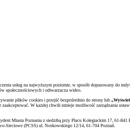
dczenia usług na najwyższym poziomie, w sposób dopasowany do indy
diów społecznościowych i odtwarzacza wideo.
żywanie plików cookies i przejść bezpośrednio do strony lub
„Wyświetl
sz zaakceptować. W każdej chwili istnieje możliwość zarządzania ustaw
ent Miasta Poznania z siedzibą przy Placu Kolegiackim 17, 61-841 P
o-Sieciowe (PCSS) ul. Noskowskiego 12/14, 61-704 Poznań.