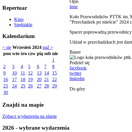
Opis
Inne
Repertuar
Koło Przewodników PTTK im. Ma
Kino
"Przechadzek po mieście" 2024 r
Spektakle
Spacer poprowadzą przewodnicy 
Kalendarium
Udział w przechadzkach jest dar
< sie
Wrzesień 2024
paź >
Baner
pon
wto
śro
czw
pią
sob
nie
1
Podziel się
2
3
4
5
6
7
8
facebook
9
10
11
12
13
14
15
twitter
linkedin
16
17
18
19
20
21
22
23
24
25
26
27
28
29
Do góry
30
Znajdź na mapie
Zobacz wydarzenia na planie
2026 - wybrane wydarzenia