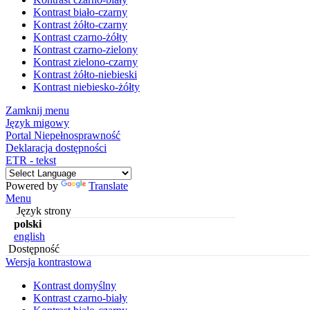
Kontrast biało-czarny
Kontrast żółto-czarny
Kontrast czarno-żółty
Kontrast czarno-zielony
Kontrast zielono-czarny
Kontrast żółto-niebieski
Kontrast niebiesko-żółty
Zamknij menu
Język migowy
Portal Niepełnosprawność
Deklaracja dostępności
ETR - tekst
Powered by
Translate
Menu
Język strony
polski
english
Dostępność
Wersja kontrastowa
Kontrast domyślny
Kontrast czarno-biały