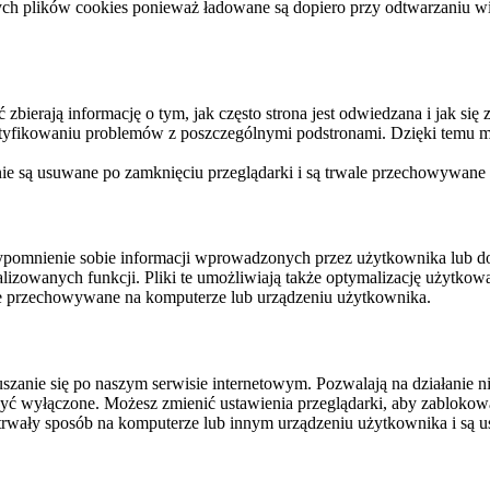
ych plików cookies ponieważ ładowane są dopiero przy odtwarzaniu wid
ierają informację o tym, jak często strona jest odwiedzana i jak się z 
ntyfikowaniu problemów z poszczególnymi podstronami. Dzięki temu mo
 nie są usuwane po zamknięciu przeglądarki i są trwale przechowywane
rzypomnienie sobie informacji wprowadzonych przez użytkownika lub 
nalizowanych funkcji. Pliki te umożliwiają także optymalizację użytko
ale przechowywane na komputerze lub urządzeniu użytkownika.
szanie się po naszym serwisie internetowym. Pozwalają na działanie ni
yć wyłączone. Możesz zmienić ustawienia przeglądarki, aby zablokować
trwały sposób na komputerze lub innym urządzeniu użytkownika i są u