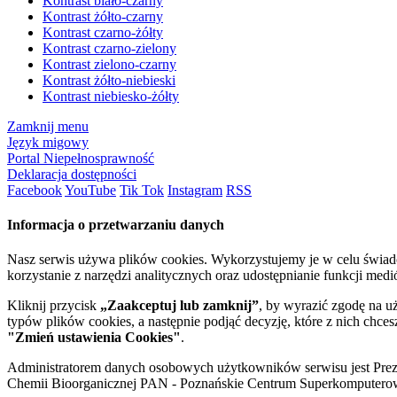
Kontrast biało-czarny
Kontrast żółto-czarny
Kontrast czarno-żółty
Kontrast czarno-zielony
Kontrast zielono-czarny
Kontrast żółto-niebieski
Kontrast niebiesko-żółty
Zamknij menu
Język migowy
Portal Niepełnosprawność
Deklaracja dostępności
Facebook
YouTube
Tik Tok
Instagram
RSS
Informacja o przetwarzaniu danych
Nasz serwis używa plików cookies. Wykorzystujemy je w celu świa
korzystanie z narzędzi analitycznych oraz udostępnianie funkcji me
Kliknij przycisk
„Zaakceptuj lub zamknij”
, by wyrazić zgodę na u
typów plików cookies, a następnie podjąć decyzję, które z nich chce
"Zmień ustawienia Cookies"
.
Administratorem danych osobowych użytkowników serwisu jest Prezyd
Chemii Bioorganicznej PAN - Poznańskie Centrum Superkomputerow