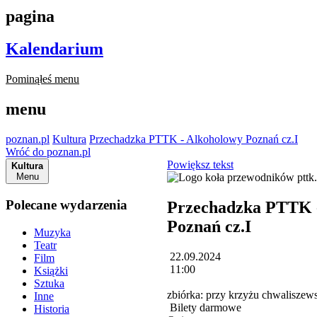
pagina
Kalendarium
Pominąłeś menu
menu
poznan.pl
Kultura
Przechadzka PTTK - Alkoholowy Poznań cz.I
Wróć do poznan.pl
Powiększ tekst
Kultura
Menu
Polecane wydarzenia
Przechadzka PTTK 
Poznań cz.I
Muzyka
Teatr
22.09.2024
Film
11:00
Książki
Sztuka
zbiórka: przy krzyżu chwalisze
Inne
Bilety darmowe
Historia