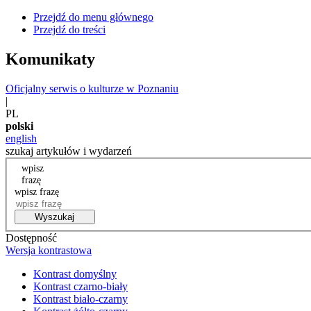
Przejdź do menu głównego
Przejdź do treści
Komunikaty
Oficjalny serwis o kulturze w Poznaniu
|
PL
polski
english
szukaj artykułów i wydarzeń
wpisz
frazę
wpisz frazę
Wyszukaj
Dostępność
Wersja kontrastowa
Kontrast domyślny
Kontrast czarno-biały
Kontrast biało-czarny