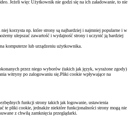
eo. Jeżeli więc Użytkownik nie godzi się na ich załadowanie, to nie
niej korzysta np. które strony są najbardziej i najmniej popularne i w
żemy ulepszać zawartość i wydajność strony i uczynić ją bardziej
 na komputerze lub urządzeniu użytkownika.
dokonanych przez niego wyborów (takich jak język, wyrażone zgody)
wania witryny po zalogowaniu się.Pliki cookie wpływające na
ezbędnych funkcji strony takich jak logowanie, ustawienia
 te pliki cookie, jednakże niektóre funkcjonalności strony mogą nie
suwane z chwilą zamknięcia przeglądarki.