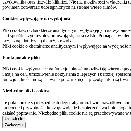
użytkownika oraz liczydło kliknięć. Nie ma możliwości wyłączenia t
powinien odtwarzać udostępnionych na stronie wideo filmów.
Cookies wpływające na wydajność
Pliki cookies o charakterze analitycznym, wpływającym na wydajność zb
jaki sposób Użytkownicy poruszają się po serwisie. Pomagają w ide
przyjazną i intuicyjną dla użytkownika.
Pliki cookie o charakterze analitycznym i wpływające na wydajność
Funkcjonalne pliki
Pliki cookie wpływające na funkcjonalność umożliwiają witrynie p
i mają na celu umożliwienie korzystania z lepszych i bardziej sperso
funkcjonalność nie są usuwane po zamknięciu przeglądarki i są trw
Niezbędne pliki cookies
Te pliki cookie są niezbędne do tego, aby umożliwić prawidłowe poru
preferencji prywatności lub zapewnienie bezpieczeństwa i nie mogą b
działać poprawnie. Niezbędne pliki cookie nie są przechowywane w 
Ustawienia
Zaakceptuj