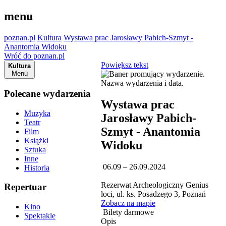
menu
poznan.pl
Kultura
Wystawa prac Jarosławy Pabich-Szmyt -
Anantomia Widoku
Wróć do poznan.pl
Powiększ tekst
Kultura
Menu
Polecane wydarzenia
Wystawa prac
Muzyka
Jarosławy Pabich-
Teatr
Szmyt - Anantomia
Film
Książki
Widoku
Sztuka
Inne
06.09 – 26.09.2024
Historia
Rezerwat Archeologiczny Genius
Repertuar
loci, ul. ks. Posadzego 3, Poznań
Zobacz na mapie
Kino
Bilety darmowe
Spektakle
Opis