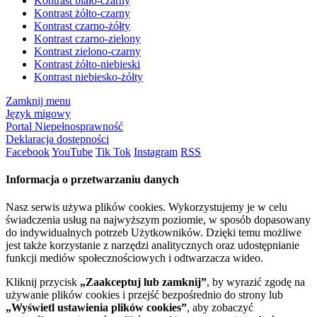
Kontrast biało-czarny
Kontrast żółto-czarny
Kontrast czarno-żółty
Kontrast czarno-zielony
Kontrast zielono-czarny
Kontrast żółto-niebieski
Kontrast niebiesko-żółty
Zamknij menu
Język migowy
Portal Niepełnosprawność
Deklaracja dostępności
Facebook
YouTube
Tik Tok
Instagram
RSS
Informacja o przetwarzaniu danych
Nasz serwis używa plików cookies. Wykorzystujemy je w celu
świadczenia usług na najwyższym poziomie, w sposób dopasowany
do indywidualnych potrzeb Użytkowników. Dzięki temu możliwe
jest także korzystanie z narzędzi analitycznych oraz udostępnianie
funkcji mediów społecznościowych i odtwarzacza wideo.
Kliknij przycisk
„Zaakceptuj lub zamknij”
, by wyrazić zgodę na
używanie plików cookies i przejść bezpośrednio do strony lub
„Wyświetl ustawienia plików cookies”
, aby zobaczyć