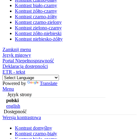
Kontrast biało-czarny
Kontrast żółto-czarny
Kontrast czarno-żółty
Kontrast czarno-zielony
Kontrast zielono-czarny
Kontrast żółto-niebieski
Kontrast niebiesko-żółty
Zamknij menu
Język migowy
Portal Niepełnosprawność
Deklaracja dostępności
ETR - tekst
Powered by
Translate
Menu
Język strony
polski
english
Dostępność
Wersja kontrastowa
Kontrast domyślny
Kontrast czarno-biały