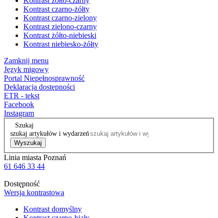
Kontrast żółto-czarny
Kontrast czarno-żółty
Kontrast czarno-zielony
Kontrast zielono-czarny
Kontrast żółto-niebieski
Kontrast niebiesko-żółty
Zamknij menu
Język migowy
Portal Niepełnosprawność
Deklaracja dostępności
ETR - tekst
Facebook
Instagram
Szukaj
szukaj artykułów i wydarzeń
Wyszukaj
Linia miasta Poznań
61 646 33 44
Dostępność
Wersja kontrastowa
Kontrast domyślny
Kontrast czarno-biały