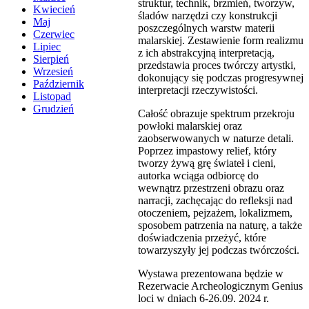
struktur, technik, brzmień, tworzyw,
Kwiecień
śladów narzędzi czy konstrukcji
Maj
poszczególnych warstw materii
Czerwiec
malarskiej. Zestawienie form realizmu
Lipiec
z ich abstrakcyjną interpretacją,
Sierpień
przedstawia proces twórczy artystki,
Wrzesień
dokonujący się podczas progresywnej
Październik
interpretacji rzeczywistości.
Listopad
Grudzień
Całość obrazuje spektrum przekroju
powłoki malarskiej oraz
zaobserwowanych w naturze detali.
Poprzez impastowy relief, który
tworzy żywą grę świateł i cieni,
autorka wciąga odbiorcę do
wewnątrz przestrzeni obrazu oraz
narracji, zachęcając do refleksji nad
otoczeniem, pejzażem, lokalizmem,
sposobem patrzenia na naturę, a także
doświadczenia przeżyć, które
towarzyszyły jej podczas twórczości.
Wystawa prezentowana będzie w
Rezerwacie Archeologicznym Genius
loci w dniach 6-26.09. 2024 r.