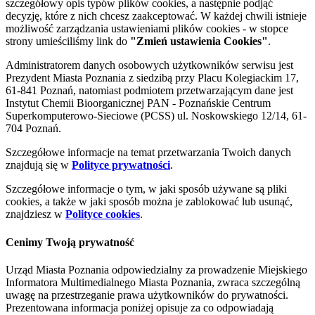
szczegółowy opis typów plików cookies, a następnie podjąć
decyzję, które z nich chcesz zaakceptować. W każdej chwili istnieje
możliwość zarządzania ustawieniami plików cookies - w stopce
strony umieściliśmy link do
"Zmień ustawienia Cookies"
.
Administratorem danych osobowych użytkowników serwisu jest
Prezydent Miasta Poznania z siedzibą przy Placu Kolegiackim 17,
61-841 Poznań, natomiast podmiotem przetwarzającym dane jest
Instytut Chemii Bioorganicznej PAN - Poznańskie Centrum
Superkomputerowo-Sieciowe (PCSS) ul. Noskowskiego 12/14, 61-
704 Poznań.
Szczegółowe informacje na temat przetwarzania Twoich danych
znajdują się w
Polityce prywatności
.
Szczegółowe informacje o tym, w jaki sposób używane są pliki
cookies, a także w jaki sposób można je zablokować lub usunąć,
znajdziesz w
Polityce cookies
.
Cenimy Twoją prywatność
Urząd Miasta Poznania odpowiedzialny za prowadzenie Miejskiego
Informatora Multimedialnego Miasta Poznania, zwraca szczególną
uwagę na przestrzeganie prawa użytkowników do prywatności.
Prezentowana informacja poniżej opisuje za co odpowiadają