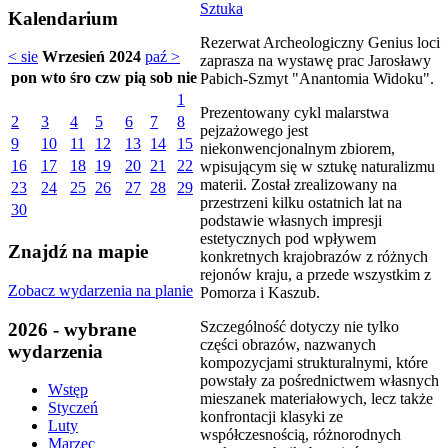
Sztuka
Kalendarium
Rezerwat Archeologiczny Genius loci
< sie
Wrzesień 2024
paź >
zaprasza na wystawę prac Jarosławy
pon
wto
śro
czw
pią
sob
nie
Pabich-Szmyt "Anantomia Widoku".
1
Prezentowany cykl malarstwa
2
3
4
5
6
7
8
pejzażowego jest
9
10
11
12
13
14
15
niekonwencjonalnym zbiorem,
16
17
18
19
20
21
22
wpisującym się w sztukę naturalizmu
materii. Został zrealizowany na
23
24
25
26
27
28
29
przestrzeni kilku ostatnich lat na
30
podstawie własnych impresji
estetycznych pod wpływem
Znajdź na mapie
konkretnych krajobrazów z różnych
rejonów kraju, a przede wszystkim z
Zobacz wydarzenia na planie
Pomorza i Kaszub.
Szczególność dotyczy nie tylko
2026 - wybrane
części obrazów, nazwanych
wydarzenia
kompozycjami strukturalnymi, które
powstały za pośrednictwem własnych
Wstęp
mieszanek materiałowych, lecz także
Styczeń
konfrontacji klasyki ze
Luty
współczesnością, różnorodnych
Marzec