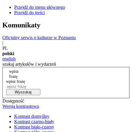
Przejdź do menu głównego
Przejdź do treści
Komunikaty
Oficjalny serwis o kulturze w Poznaniu
|
PL
polski
english
szukaj artykułów i wydarzeń
wpisz
frazę
wpisz frazę
Wyszukaj
Dostępność
Wersja kontrastowa
Kontrast domyślny
Kontrast czarno-biały
Kontrast biało-czarny