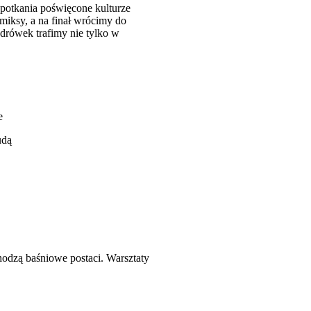
spotkania poświęcone kulturze
miksy, a na finał wrócimy do
drówek trafimy nie tylko w
e
udą
odzą baśniowe postaci. Warsztaty