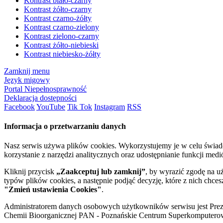
Kontrast biało-czarny
Kontrast żółto-czarny
Kontrast czarno-żółty
Kontrast czarno-zielony
Kontrast zielono-czarny
Kontrast żółto-niebieski
Kontrast niebiesko-żółty
Zamknij menu
Język migowy
Portal Niepełnosprawność
Deklaracja dostępności
Facebook
YouTube
Tik Tok
Instagram
RSS
Informacja o przetwarzaniu danych
Nasz serwis używa plików cookies. Wykorzystujemy je w celu świa
korzystanie z narzędzi analitycznych oraz udostępnianie funkcji me
Kliknij przycisk
„Zaakceptuj lub zamknij”
, by wyrazić zgodę na u
typów plików cookies, a następnie podjąć decyzję, które z nich chce
"Zmień ustawienia Cookies"
.
Administratorem danych osobowych użytkowników serwisu jest Prezyd
Chemii Bioorganicznej PAN - Poznańskie Centrum Superkomputerow