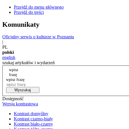
Przejdź do menu głównego
Przejdź do treści
Komunikaty
Oficjalny serwis o kulturze w Poznaniu
|
PL
polski
english
szukaj artykułów i wydarzeń
wpisz
frazę
wpisz frazę
Wyszukaj
Dostępność
Wersja kontrastowa
Kontrast domyślny
Kontrast czarno-biały
Kontrast biało-czarny