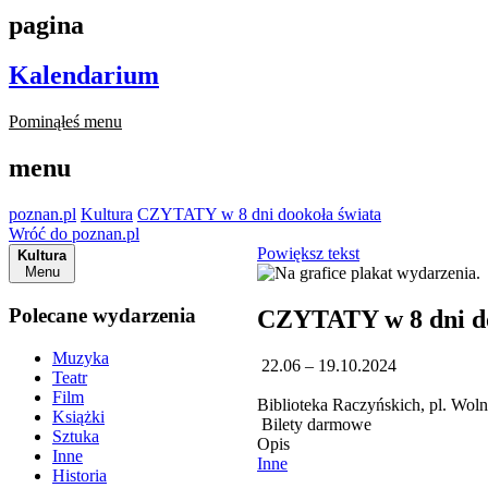
pagina
Kalendarium
Pominąłeś menu
menu
poznan.pl
Kultura
CZYTATY w 8 dni dookoła świata
Wróć do poznan.pl
Powiększ tekst
Kultura
Menu
Polecane wydarzenia
CZYTATY w 8 dni do
Muzyka
22.06 – 19.10.2024
Teatr
Film
Biblioteka Raczyńskich, pl. Woln
Książki
Bilety darmowe
Sztuka
Opis
Inne
Inne
Historia