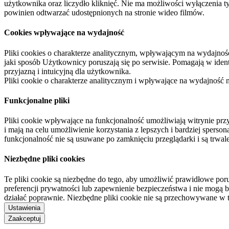
użytkownika oraz liczydło kliknięć. Nie ma możliwości wyłączenia t
powinien odtwarzać udostępnionych na stronie wideo filmów.
Cookies wpływające na wydajność
Pliki cookies o charakterze analitycznym, wpływającym na wydajność zb
jaki sposób Użytkownicy poruszają się po serwisie. Pomagają w ide
przyjazną i intuicyjną dla użytkownika.
Pliki cookie o charakterze analitycznym i wpływające na wydajność
Funkcjonalne pliki
Pliki cookie wpływające na funkcjonalność umożliwiają witrynie p
i mają na celu umożliwienie korzystania z lepszych i bardziej sperso
funkcjonalność nie są usuwane po zamknięciu przeglądarki i są trw
Niezbędne pliki cookies
Te pliki cookie są niezbędne do tego, aby umożliwić prawidłowe poru
preferencji prywatności lub zapewnienie bezpieczeństwa i nie mogą b
działać poprawnie. Niezbędne pliki cookie nie są przechowywane w 
Ustawienia
Zaakceptuj