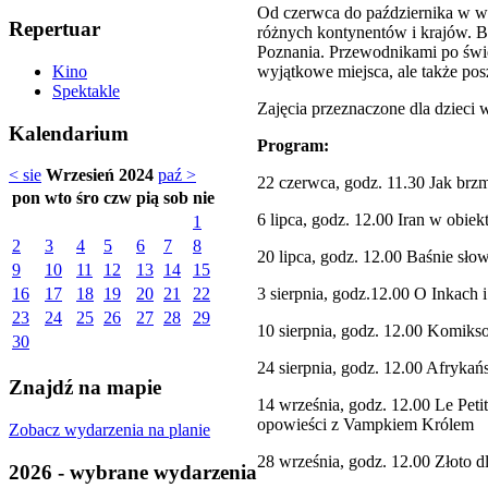
Od czerwca do października w wy
Repertuar
różnych kontynentów i krajów. B
Poznania. Przewodnikami po świe
wyjątkowe miejsca, ale także pos
Kino
Spektakle
Zajęcia przeznaczone dla dzieci 
Kalendarium
Program:
< sie
Wrzesień 2024
paź >
22 czerwca, godz. 11.30 Jak brz
pon
wto
śro
czw
pią
sob
nie
6 lipca, godz. 12.00 Iran w obi
1
2
3
4
5
6
7
8
20 lipca, godz. 12.00 Baśnie słow
9
10
11
12
13
14
15
3 sierpnia, godz.12.00 O Inkach
16
17
18
19
20
21
22
23
24
25
26
27
28
29
10 sierpnia, godz. 12.00 Komik
30
24 sierpnia, godz. 12.00 Afrykań
Znajdź na mapie
14 września, godz. 12.00 Le Pet
opowieści z Vampkiem Królem
Zobacz wydarzenia na planie
28 września, godz. 12.00 Złoto 
2026 - wybrane wydarzenia