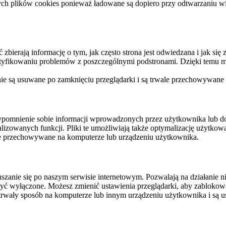
ych plików cookies ponieważ ładowane są dopiero przy odtwarzaniu wid
ierają informację o tym, jak często strona jest odwiedzana i jak się z 
ntyfikowaniu problemów z poszczególnymi podstronami. Dzięki temu mo
 nie są usuwane po zamknięciu przeglądarki i są trwale przechowywane
rzypomnienie sobie informacji wprowadzonych przez użytkownika lub 
nalizowanych funkcji. Pliki te umożliwiają także optymalizację użytko
ale przechowywane na komputerze lub urządzeniu użytkownika.
szanie się po naszym serwisie internetowym. Pozwalają na działanie ni
yć wyłączone. Możesz zmienić ustawienia przeglądarki, aby zablokować
trwały sposób na komputerze lub innym urządzeniu użytkownika i są u