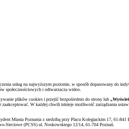
dczenia usług na najwyższym poziomie, w sposób dopasowany do indy
diów społecznościowych i odtwarzacza wideo.
żywanie plików cookies i przejść bezpośrednio do strony lub
„Wyświetl
sz zaakceptować. W każdej chwili istnieje możliwość zarządzania ustaw
ent Miasta Poznania z siedzibą przy Placu Kolegiackim 17, 61-841 P
o-Sieciowe (PCSS) ul. Noskowskiego 12/14, 61-704 Poznań.