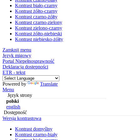
Kontrast biało-czarny
Kontrast żółto-czarny
Kontrast czarno-żółty
Kontrast czarno-zielony
Kontrast zielono-czarny
Kontrast żółto-niebieski
Kontrast niebiesko-żółty
Zamknij menu
Język migowy
Portal Niepełnosprawność
Deklaracja dostępności
ETR - tekst
Powered by
Translate
Menu
Język strony
polski
english
Dostępność
Wersja kontrastowa
Kontrast domyślny
Kontrast czarno-biały