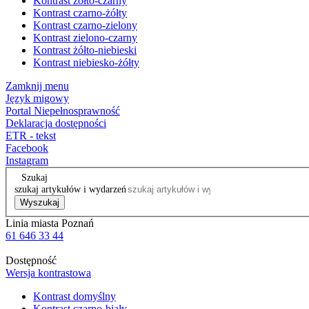
Kontrast żółto-czarny
Kontrast czarno-żółty
Kontrast czarno-zielony
Kontrast zielono-czarny
Kontrast żółto-niebieski
Kontrast niebiesko-żółty
Zamknij menu
Język migowy
Portal Niepełnosprawność
Deklaracja dostępności
ETR - tekst
Facebook
Instagram
Szukaj
szukaj artykułów i wydarzeń
Wyszukaj
Linia miasta Poznań
61 646 33 44
Dostępność
Wersja kontrastowa
Kontrast domyślny
Kontrast czarno-biały