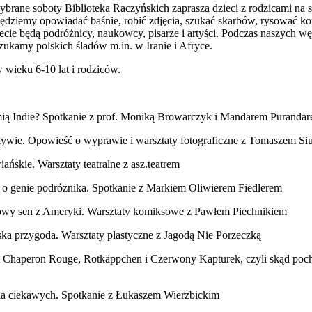
brane soboty Biblioteka Raczyńskich zaprasza dzieci z rodzicami na 
ędziemy opowiadać baśnie, robić zdjęcia, szukać skarbów, rysować ko
cie będą podróżnicy, naukowcy, pisarze i artyści. Podczas naszych wę
zukamy polskich śladów m.in. w Iranie i Afryce.
w wieku 6-10 lat i rodziców.
mią Indie? Spotkanie z prof. Moniką Browarczyk i Mandarem Purandar
ektywie. Opowieść o wyprawie i warsztaty fotograficzne z Tomaszem Si
iańskie. Warsztaty teatralne z asz.teatrem
 i o genie podróżnika. Spotkanie z Markiem Oliwierem Fiedlerem
sowy sen z Ameryki. Warsztaty komiksowe z Pawłem Piechnikiem
ska przygoda. Warsztaty plastyczne z Jagodą Nie Porzeczką
it Chaperon Rouge, Rotkäppchen i Czerwony Kapturek, czyli skąd poch
dla ciekawych. Spotkanie z Łukaszem Wierzbickim