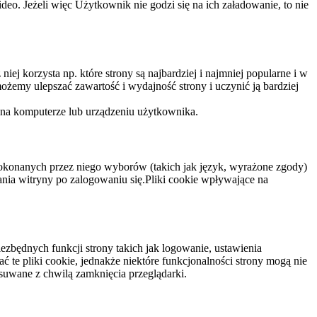
eo. Jeżeli więc Użytkownik nie godzi się na ich załadowanie, to nie
niej korzysta np. które strony są najbardziej i najmniej popularne i w
żemy ulepszać zawartość i wydajność strony i uczynić ją bardziej
 na komputerze lub urządzeniu użytkownika.
dokonanych przez niego wyborów (takich jak język, wyrażone zgody)
wania witryny po zalogowaniu się.Pliki cookie wpływające na
ezbędnych funkcji strony takich jak logowanie, ustawienia
 te pliki cookie, jednakże niektóre funkcjonalności strony mogą nie
suwane z chwilą zamknięcia przeglądarki.