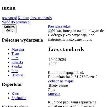
menu
poznan.pl
Kultura
Jazz standards
Wróć do poznan.pl
Powiększ tekst
Kultura
Menu
Polecane wydarzenia
Jazz standards
Muzyka
Teatr
Film
10.09.2024
Książki
19:00
Sztuka
Inne
Klub Pod Papugami, ul.
Historia
Dominikańska 9, 61-762 Poznań
Zobacz na mapie
Repertuar
Bilety płatne
Opis
Kino
Muzyka
Spektakle
Klub pod papugami zaprasza na
wyjątkowy wieczór muzyczny,