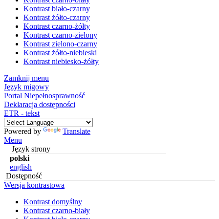
Kontrast biało-czarny
Kontrast żółto-czarny
Kontrast czarno-żółty
Kontrast czarno-zielony
Kontrast zielono-czarny
Kontrast żółto-niebieski
Kontrast niebiesko-żółty
Zamknij menu
Język migowy
Portal Niepełnosprawność
Deklaracja dostępności
ETR - tekst
Powered by
Translate
Menu
Język strony
polski
english
Dostępność
Wersja kontrastowa
Kontrast domyślny
Kontrast czarno-biały