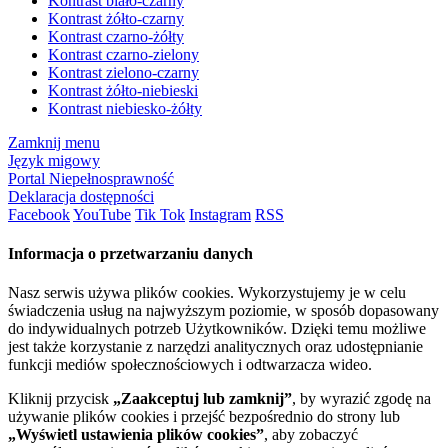
Kontrast biało-czarny
Kontrast żółto-czarny
Kontrast czarno-żółty
Kontrast czarno-zielony
Kontrast zielono-czarny
Kontrast żółto-niebieski
Kontrast niebiesko-żółty
Zamknij menu
Język migowy
Portal Niepełnosprawność
Deklaracja dostępności
Facebook
YouTube
Tik Tok
Instagram
RSS
Informacja o przetwarzaniu danych
Nasz serwis używa plików cookies. Wykorzystujemy je w celu
świadczenia usług na najwyższym poziomie, w sposób dopasowany
do indywidualnych potrzeb Użytkowników. Dzięki temu możliwe
jest także korzystanie z narzędzi analitycznych oraz udostępnianie
funkcji mediów społecznościowych i odtwarzacza wideo.
Kliknij przycisk
„Zaakceptuj lub zamknij”
, by wyrazić zgodę na
używanie plików cookies i przejść bezpośrednio do strony lub
„Wyświetl ustawienia plików cookies”
, aby zobaczyć