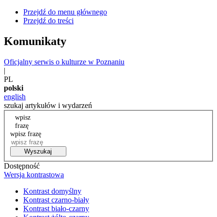
Przejdź do menu głównego
Przejdź do treści
Komunikaty
Oficjalny serwis o kulturze w Poznaniu
|
PL
polski
english
szukaj artykułów i wydarzeń
wpisz
frazę
wpisz frazę
Wyszukaj
Dostępność
Wersja kontrastowa
Kontrast domyślny
Kontrast czarno-biały
Kontrast biało-czarny