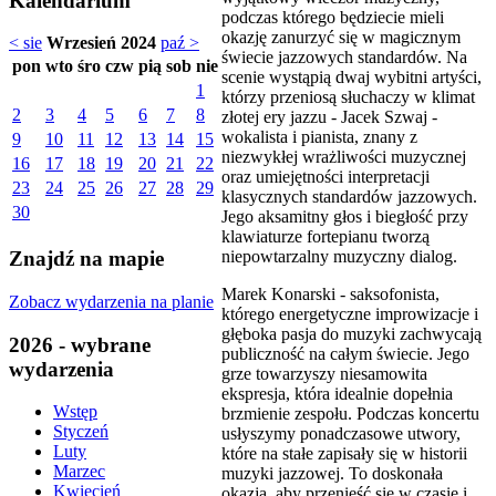
Kalendarium
podczas którego będziecie mieli
okazję zanurzyć się w magicznym
< sie
Wrzesień 2024
paź >
świecie jazzowych standardów. Na
pon
wto
śro
czw
pią
sob
nie
scenie wystąpią dwaj wybitni artyści,
1
którzy przeniosą słuchaczy w klimat
2
3
4
5
6
7
8
złotej ery jazzu - Jacek Szwaj -
wokalista i pianista, znany z
9
10
11
12
13
14
15
niezwykłej wrażliwości muzycznej
16
17
18
19
20
21
22
oraz umiejętności interpretacji
23
24
25
26
27
28
29
klasycznych standardów jazzowych.
30
Jego aksamitny głos i biegłość przy
klawiaturze fortepianu tworzą
niepowtarzalny muzyczny dialog.
Znajdź na mapie
Marek Konarski - saksofonista,
Zobacz wydarzenia na planie
którego energetyczne improwizacje i
głęboka pasja do muzyki zachwycają
2026 - wybrane
publiczność na całym świecie. Jego
wydarzenia
grze towarzyszy niesamowita
ekspresja, która idealnie dopełnia
Wstęp
brzmienie zespołu. Podczas koncertu
Styczeń
usłyszymy ponadczasowe utwory,
Luty
które na stałe zapisały się w historii
Marzec
muzyki jazzowej. To doskonała
Kwiecień
okazja, aby przenieść się w czasie i