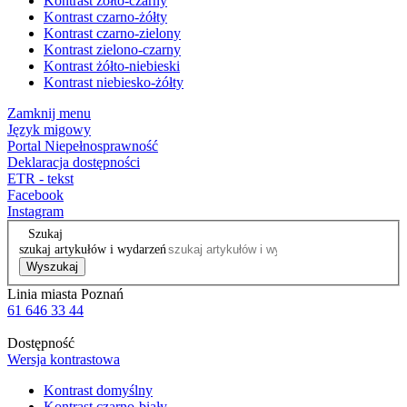
Kontrast żółto-czarny
Kontrast czarno-żółty
Kontrast czarno-zielony
Kontrast zielono-czarny
Kontrast żółto-niebieski
Kontrast niebiesko-żółty
Zamknij menu
Język migowy
Portal Niepełnosprawność
Deklaracja dostępności
ETR - tekst
Facebook
Instagram
Szukaj
szukaj artykułów i wydarzeń
Wyszukaj
Linia miasta Poznań
61 646 33 44
Dostępność
Wersja kontrastowa
Kontrast domyślny
Kontrast czarno-biały