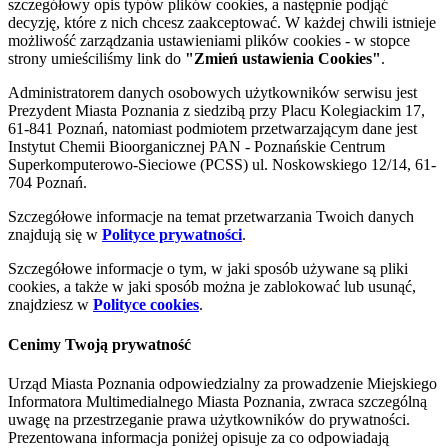
szczegółowy opis typów plików cookies, a następnie podjąć
decyzję, które z nich chcesz zaakceptować. W każdej chwili istnieje
możliwość zarządzania ustawieniami plików cookies - w stopce
strony umieściliśmy link do
"Zmień ustawienia Cookies"
.
Administratorem danych osobowych użytkowników serwisu jest
Prezydent Miasta Poznania z siedzibą przy Placu Kolegiackim 17,
61-841 Poznań, natomiast podmiotem przetwarzającym dane jest
Instytut Chemii Bioorganicznej PAN - Poznańskie Centrum
Superkomputerowo-Sieciowe (PCSS) ul. Noskowskiego 12/14, 61-
704 Poznań.
Szczegółowe informacje na temat przetwarzania Twoich danych
znajdują się w
Polityce prywatności
.
Szczegółowe informacje o tym, w jaki sposób używane są pliki
cookies, a także w jaki sposób można je zablokować lub usunąć,
znajdziesz w
Polityce cookies
.
Cenimy Twoją prywatność
Urząd Miasta Poznania odpowiedzialny za prowadzenie Miejskiego
Informatora Multimedialnego Miasta Poznania, zwraca szczególną
uwagę na przestrzeganie prawa użytkowników do prywatności.
Prezentowana informacja poniżej opisuje za co odpowiadają