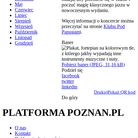
Maj
poczuć magię klasycznego jazzu w
Czerwiec
nowoczesnym wydaniu.
Lipiec
Więcej informacji o koncercie można
Sierpień
przeczytać na stronie
Klubu Pod
Wrzesień
Papugam
i.
Październik
Listopad
Baner
Grudzień
Pobierz baner (JPEG, 31,16 kB)
Podziel się
facebook
twitter
linkedin
Drukuj
Pokaż QR kod
Do góry
PLATFORMA POZNAN.PL
O nas
Kontakt