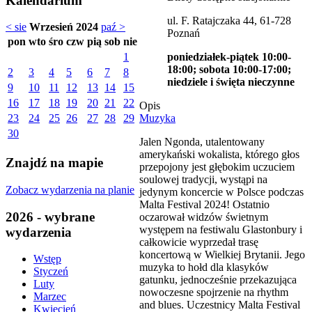
Kalendarium
ul. F. Ratajczaka 44, 61-728
< sie
Wrzesień 2024
paź >
Poznań
pon
wto
śro
czw
pią
sob
nie
poniedziałek-piątek 10:00-
1
18:00; sobota 10:00-17:00;
2
3
4
5
6
7
8
niedziele i święta nieczynne
9
10
11
12
13
14
15
16
17
18
19
20
21
22
Opis
Muzyka
23
24
25
26
27
28
29
30
Jalen Ngonda, utalentowany
amerykański wokalista, którego głos
Znajdź na mapie
przepojony jest głębokim uczuciem
soulowej tradycji, wystąpi na
Zobacz wydarzenia na planie
jedynym koncercie w Polsce podczas
Malta Festival 2024! Ostatnio
2026 - wybrane
oczarował widzów świetnym
występem na festiwalu Glastonbury i
wydarzenia
całkowicie wyprzedał trasę
koncertową w Wielkiej Brytanii. Jego
Wstęp
muzyka to hołd dla klasyków
Styczeń
gatunku, jednocześnie przekazująca
Luty
nowoczesne spojrzenie na rhythm
Marzec
and blues. Uczestnicy Malta Festival
Kwiecień