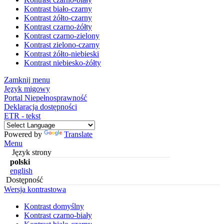
Kontrast biało-czarny
Kontrast żółto-czarny
Kontrast czarno-żółty
Kontrast czarno-zielony
Kontrast zielono-czarny
Kontrast żółto-niebieski
Kontrast niebiesko-żółty
Zamknij menu
Język migowy
Portal Niepełnosprawność
Deklaracja dostępności
ETR - tekst
Powered by
Translate
Menu
Język strony
polski
english
Dostępność
Wersja kontrastowa
Kontrast domyślny
Kontrast czarno-biały