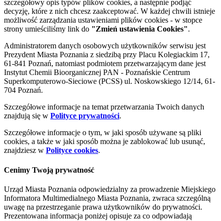
szczegółowy opis typów plików cookies, a następnie podjąć
decyzję, które z nich chcesz zaakceptować. W każdej chwili istnieje
możliwość zarządzania ustawieniami plików cookies - w stopce
strony umieściliśmy link do
"Zmień ustawienia Cookies"
.
Administratorem danych osobowych użytkowników serwisu jest
Prezydent Miasta Poznania z siedzibą przy Placu Kolegiackim 17,
61-841 Poznań, natomiast podmiotem przetwarzającym dane jest
Instytut Chemii Bioorganicznej PAN - Poznańskie Centrum
Superkomputerowo-Sieciowe (PCSS) ul. Noskowskiego 12/14, 61-
704 Poznań.
Szczegółowe informacje na temat przetwarzania Twoich danych
znajdują się w
Polityce prywatności
.
Szczegółowe informacje o tym, w jaki sposób używane są pliki
cookies, a także w jaki sposób można je zablokować lub usunąć,
znajdziesz w
Polityce cookies
.
Cenimy Twoją prywatność
Urząd Miasta Poznania odpowiedzialny za prowadzenie Miejskiego
Informatora Multimedialnego Miasta Poznania, zwraca szczególną
uwagę na przestrzeganie prawa użytkowników do prywatności.
Prezentowana informacja poniżej opisuje za co odpowiadają