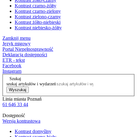
Kontrast żółto-czarny
Kontrast czarno-żółty
Kontrast czarno-zielony
Kontrast zielono-czarny
Kontrast żółto-niebieski
Kontrast niebiesko-żółty
Zamknij menu
Język migowy
Portal Niepełnosprawność
Deklaracja dostępności
ETR - tekst
Facebook
Instagram
Szukaj
szukaj artykułów i wydarzeń
Wyszukaj
Linia miasta Poznań
61 646 33 44
Dostępność
Wersja kontrastowa
Kontrast domyślny
Kontrast czarno-biały