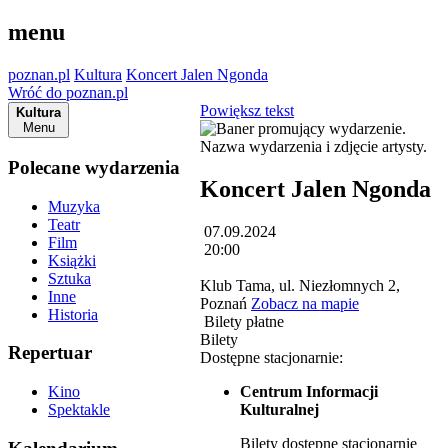
menu
poznan.pl
Kultura
Koncert Jalen Ngonda
Wróć do poznan.pl
Powiększ tekst
Kultura
Menu
Polecane wydarzenia
Koncert Jalen Ngonda
Muzyka
Teatr
07.09.2024
Film
20:00
Książki
Sztuka
Klub Tama, ul. Niezłomnych 2,
Inne
Poznań
Zobacz na mapie
Historia
Bilety płatne
Bilety
Repertuar
Dostępne stacjonarnie:
Centrum Informacji
Kino
Kulturalnej
Spektakle
Bilety dostępne stacjonarnie