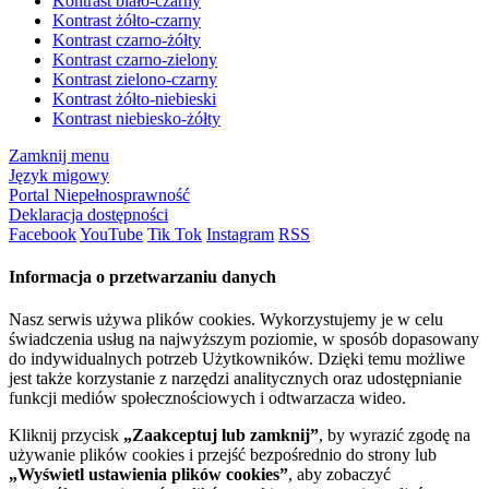
Kontrast biało-czarny
Kontrast żółto-czarny
Kontrast czarno-żółty
Kontrast czarno-zielony
Kontrast zielono-czarny
Kontrast żółto-niebieski
Kontrast niebiesko-żółty
Zamknij menu
Język migowy
Portal Niepełnosprawność
Deklaracja dostępności
Facebook
YouTube
Tik Tok
Instagram
RSS
Informacja o przetwarzaniu danych
Nasz serwis używa plików cookies. Wykorzystujemy je w celu
świadczenia usług na najwyższym poziomie, w sposób dopasowany
do indywidualnych potrzeb Użytkowników. Dzięki temu możliwe
jest także korzystanie z narzędzi analitycznych oraz udostępnianie
funkcji mediów społecznościowych i odtwarzacza wideo.
Kliknij przycisk
„Zaakceptuj lub zamknij”
, by wyrazić zgodę na
używanie plików cookies i przejść bezpośrednio do strony lub
„Wyświetl ustawienia plików cookies”
, aby zobaczyć