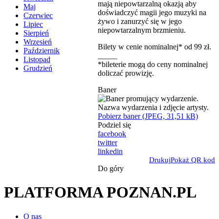
mają niepowtarzalną okazją aby
Maj
doświadczyć magii jego muzyki na
Czerwiec
żywo i zanurzyć się w jego
Lipiec
niepowtarzalnym brzmieniu.
Sierpień
Wrzesień
Bilety w cenie nominalnej* od 99 zł.
Październik
_____
Listopad
*bileterie mogą do ceny nominalnej
Grudzień
doliczać prowizję.
Baner
Pobierz baner (JPEG, 31,51 kB)
Podziel się
facebook
twitter
linkedin
Drukuj
Pokaż QR kod
Do góry
PLATFORMA POZNAN.PL
O nas