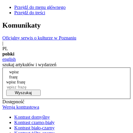
Przejdź do menu głównego
Przejdź do treści
Komunikaty
Oficjalny serwis o kulturze w Poznaniu
|
PL
polski
english
szukaj artykułów i wydarzeń
wpisz
frazę
wpisz frazę
Wyszukaj
Dostępność
Wersja kontrastowa
Kontrast domyślny
Kontrast czarno-biały
Kontrast biało-czarny