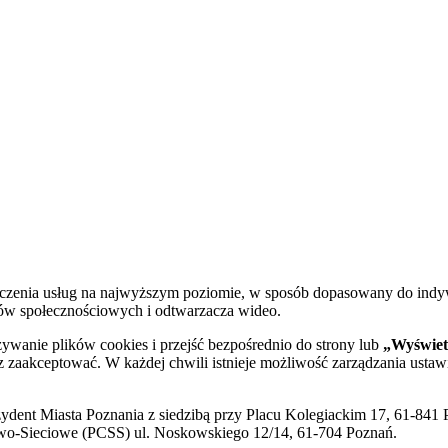
dczenia usług na najwyższym poziomie, w sposób dopasowany do indy
diów społecznościowych i odtwarzacza wideo.
żywanie plików cookies i przejść bezpośrednio do strony lub
„Wyświetl
sz zaakceptować. W każdej chwili istnieje możliwość zarządzania ustaw
ent Miasta Poznania z siedzibą przy Placu Kolegiackim 17, 61-841 P
o-Sieciowe (PCSS) ul. Noskowskiego 12/14, 61-704 Poznań.