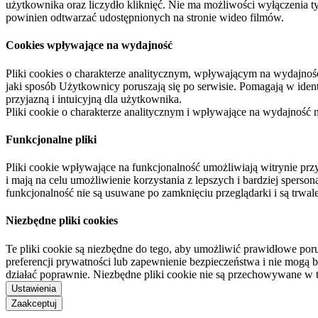
użytkownika oraz liczydło kliknięć. Nie ma możliwości wyłączenia t
powinien odtwarzać udostępnionych na stronie wideo filmów.
Cookies wpływające na wydajność
Pliki cookies o charakterze analitycznym, wpływającym na wydajność zb
jaki sposób Użytkownicy poruszają się po serwisie. Pomagają w ide
przyjazną i intuicyjną dla użytkownika.
Pliki cookie o charakterze analitycznym i wpływające na wydajność
Funkcjonalne pliki
Pliki cookie wpływające na funkcjonalność umożliwiają witrynie p
i mają na celu umożliwienie korzystania z lepszych i bardziej sperso
funkcjonalność nie są usuwane po zamknięciu przeglądarki i są trw
Niezbędne pliki cookies
Te pliki cookie są niezbędne do tego, aby umożliwić prawidłowe poru
preferencji prywatności lub zapewnienie bezpieczeństwa i nie mogą b
działać poprawnie. Niezbędne pliki cookie nie są przechowywane w 
Ustawienia
Zaakceptuj