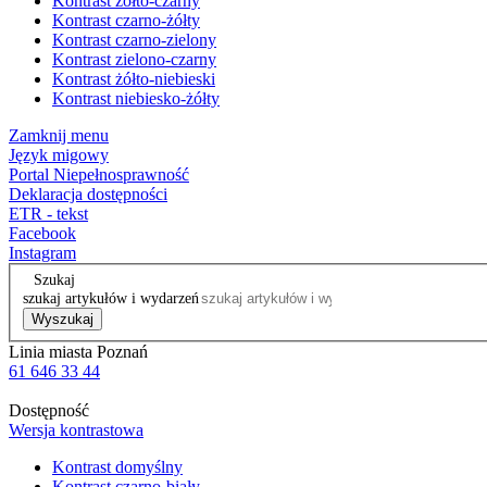
Kontrast żółto-czarny
Kontrast czarno-żółty
Kontrast czarno-zielony
Kontrast zielono-czarny
Kontrast żółto-niebieski
Kontrast niebiesko-żółty
Zamknij menu
Język migowy
Portal Niepełnosprawność
Deklaracja dostępności
ETR - tekst
Facebook
Instagram
Szukaj
szukaj artykułów i wydarzeń
Wyszukaj
Linia miasta Poznań
61 646 33 44
Dostępność
Wersja kontrastowa
Kontrast domyślny
Kontrast czarno-biały