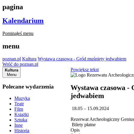
pagina
Kalendarium
Pominąłeś menu
menu
poznan.pl
Kultura
Wystawa czasowa - Gród muśnięty jedwabiem
Wróć do poznan.pl
Powiększ tekst
Kultura
Menu
Polecane wydarzenia
Wystawa czasowa - 
jedwabiem
Muzyka
Teatr
18.05 – 15.09.2024
Film
Książki
Rezerwat Archeologiczny Genius 
Sztuka
Bilety płatne
Inne
Opis
Historia