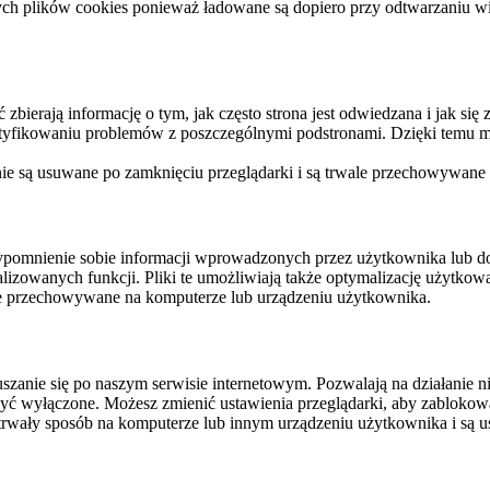
ych plików cookies ponieważ ładowane są dopiero przy odtwarzaniu wid
ierają informację o tym, jak często strona jest odwiedzana i jak się z 
ntyfikowaniu problemów z poszczególnymi podstronami. Dzięki temu mo
 nie są usuwane po zamknięciu przeglądarki i są trwale przechowywane
rzypomnienie sobie informacji wprowadzonych przez użytkownika lub 
nalizowanych funkcji. Pliki te umożliwiają także optymalizację użytko
ale przechowywane na komputerze lub urządzeniu użytkownika.
szanie się po naszym serwisie internetowym. Pozwalają na działanie ni
yć wyłączone. Możesz zmienić ustawienia przeglądarki, aby zablokować
trwały sposób na komputerze lub innym urządzeniu użytkownika i są u