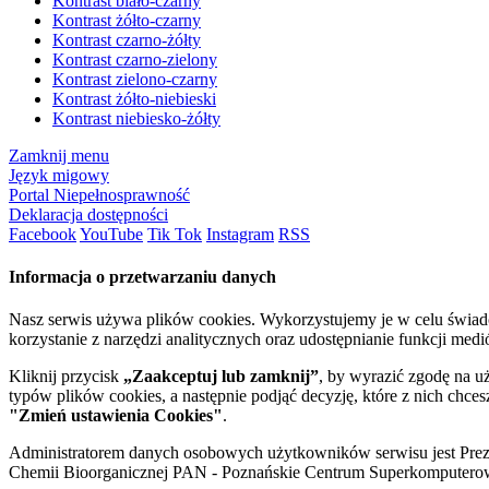
Kontrast biało-czarny
Kontrast żółto-czarny
Kontrast czarno-żółty
Kontrast czarno-zielony
Kontrast zielono-czarny
Kontrast żółto-niebieski
Kontrast niebiesko-żółty
Zamknij menu
Język migowy
Portal Niepełnosprawność
Deklaracja dostępności
Facebook
YouTube
Tik Tok
Instagram
RSS
Informacja o przetwarzaniu danych
Nasz serwis używa plików cookies. Wykorzystujemy je w celu świa
korzystanie z narzędzi analitycznych oraz udostępnianie funkcji me
Kliknij przycisk
„Zaakceptuj lub zamknij”
, by wyrazić zgodę na u
typów plików cookies, a następnie podjąć decyzję, które z nich chce
"Zmień ustawienia Cookies"
.
Administratorem danych osobowych użytkowników serwisu jest Prezyd
Chemii Bioorganicznej PAN - Poznańskie Centrum Superkomputerow