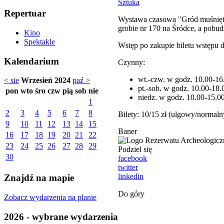
Sztuka
Repertuar
Wystawa czasowa "Gród muśnięty
grobie nr 170 na Śródce, a pobu
Kino
Spektakle
Wstęp po zakupie biletu wstępu 
Kalendarium
Czynny:
wt.-czw. w godz. 10.00-16
< sie
Wrzesień 2024
paź >
pt.-sob. w godz. 10.00-18.
pon
wto
śro
czw
pią
sob
nie
niedz. w godz. 10.00-15.0
1
2
3
4
5
6
7
8
Bilety: 10/15 zł (ulgowy/normaln
9
10
11
12
13
14
15
Baner
16
17
18
19
20
21
22
23
24
25
26
27
28
29
Podziel się
30
facebook
twitter
linkedin
Znajdź na mapie
Do góry
Zobacz wydarzenia na planie
2026 - wybrane wydarzenia