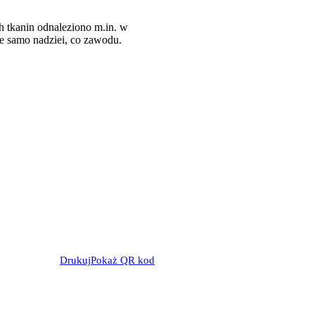
 tkanin odnaleziono m.in. w
e samo nadziei, co zawodu.
Drukuj
Pokaż QR kod