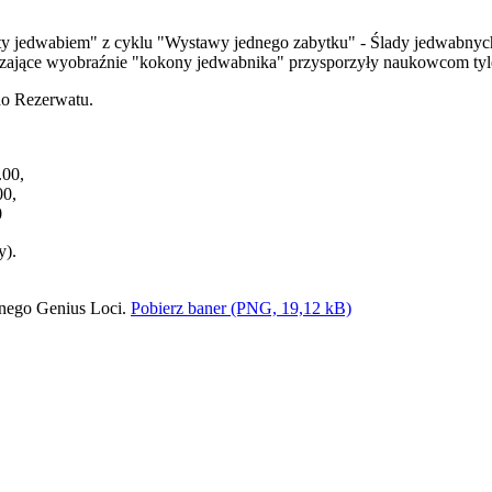
 jedwabiem" z cyklu "Wystawy jednego zabytku" - Ślady jedwabnych
dzające wyobraźnie "kokony jedwabnika" przysporzyły naukowcom tyl
do Rezerwatu.
.00,
00,
0
y).
Pobierz baner (PNG, 19,12 kB)