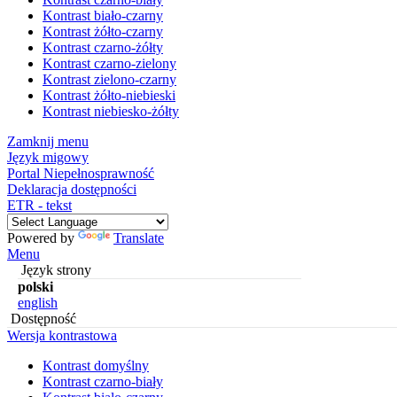
Kontrast biało-czarny
Kontrast żółto-czarny
Kontrast czarno-żółty
Kontrast czarno-zielony
Kontrast zielono-czarny
Kontrast żółto-niebieski
Kontrast niebiesko-żółty
Zamknij menu
Język migowy
Portal Niepełnosprawność
Deklaracja dostępności
ETR - tekst
Powered by
Translate
Menu
Język strony
polski
english
Dostępność
Wersja kontrastowa
Kontrast domyślny
Kontrast czarno-biały