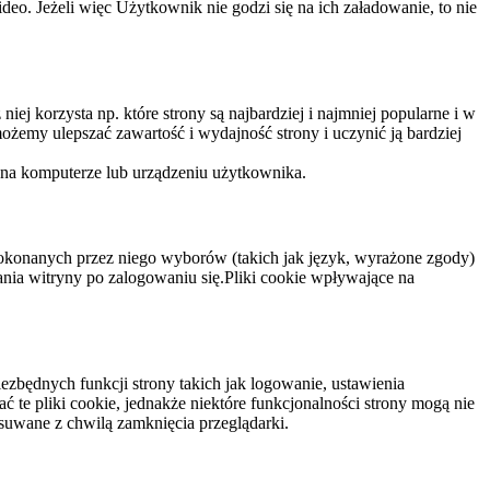
eo. Jeżeli więc Użytkownik nie godzi się na ich załadowanie, to nie
niej korzysta np. które strony są najbardziej i najmniej popularne i w
żemy ulepszać zawartość i wydajność strony i uczynić ją bardziej
 na komputerze lub urządzeniu użytkownika.
dokonanych przez niego wyborów (takich jak język, wyrażone zgody)
wania witryny po zalogowaniu się.Pliki cookie wpływające na
ezbędnych funkcji strony takich jak logowanie, ustawienia
 te pliki cookie, jednakże niektóre funkcjonalności strony mogą nie
suwane z chwilą zamknięcia przeglądarki.