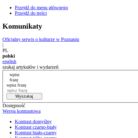
Przejdź do menu głównego
Przejdź do treści
Komunikaty
Oficjalny serwis o kulturze w Poznaniu
|
PL
polski
english
szukaj artykułów i wydarzeń
wpisz
frazę
wpisz frazę
Wyszukaj
Dostępność
Wersja kontrastowa
Kontrast domyślny
Kontrast czarno-biały
Kontrast biało-czarny