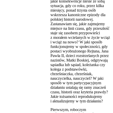
jakie konsekwencje niesie ze sobą
sytuacja, gdy co roku, przez kilka
miesięcy, ponad trzysta osób
wskrzesza kanoniczne epizody dla
polskiej historii narodowej.
Zastanawiam się, jakie zajmujemy
miejsce na linii czasu, gdy przeszłość
staje się zasobem przypowieści
z morałem wcielanych w życie wciąż
i wciąż na nowo? W jaki sposób
funkcjonujemy w społeczności, gdy
postaci wyobrażonego Rejtana, Jana
Pawła II, dzieci rozstrzelanych przez
nazistów, Matki Boskiej, odgrywają
sąsiadka lub sąsiad, koleżanka czy
kolega z podstawówki,
chrześniaczka, chrześniak,
nauczycielka, nauczyciel? W jaki
sposób w tym partycypacyjnym
działaniu ustalają się ramy znaczeń
czasu, historii oraz kryteria prawdy?
Jakie tożsamości reprodukujemy
i aktualizujemy w tym działaniu?
Pierwszym, roboczym