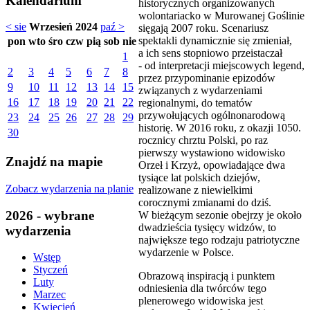
Kalendarium
historycznych organizowanych
wolontariacko w Murowanej Goślinie
< sie
Wrzesień 2024
paź >
sięgają 2007 roku. Scenariusz
spektakli dynamicznie się zmieniał,
pon
wto
śro
czw
pią
sob
nie
a ich sens stopniowo przeistaczał
1
- od interpretacji miejscowych legend,
2
3
4
5
6
7
8
przez przypominanie epizodów
9
10
11
12
13
14
15
związanych z wydarzeniami
16
17
18
19
20
21
22
regionalnymi, do tematów
przywołujących ogólnonarodową
23
24
25
26
27
28
29
historię. W 2016 roku, z okazji 1050.
30
rocznicy chrztu Polski, po raz
pierwszy wystawiono widowisko
Znajdź na mapie
Orzeł i Krzyż, opowiadające dwa
tysiące lat polskich dziejów,
Zobacz wydarzenia na planie
realizowane z niewielkimi
corocznymi zmianami do dziś.
2026 - wybrane
W bieżącym sezonie obejrzy je około
dwadzieścia tysięcy widzów, to
wydarzenia
największe tego rodzaju patriotyczne
wydarzenie w Polsce.
Wstęp
Styczeń
Obrazową inspiracją i punktem
Luty
odniesienia dla twórców tego
Marzec
plenerowego widowiska jest
Kwiecień