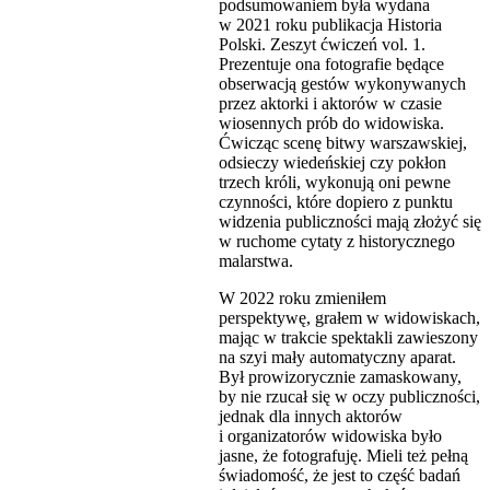
podsumowaniem była wydana
w 2021 roku publikacja Historia
Polski. Zeszyt ćwiczeń vol. 1.
Prezentuje ona fotografie będące
obserwacją gestów wykonywanych
przez aktorki i aktorów w czasie
wiosennych prób do widowiska.
Ćwicząc scenę bitwy warszawskiej,
odsieczy wiedeńskiej czy pokłon
trzech króli, wykonują oni pewne
czynności, które dopiero z punktu
widzenia publiczności mają złożyć się
w ruchome cytaty z historycznego
malarstwa.
W 2022 roku zmieniłem
perspektywę, grałem w widowiskach,
mając w trakcie spektakli zawieszony
na szyi mały automatyczny aparat.
Był prowizorycznie zamaskowany,
by nie rzucał się w oczy publiczności,
jednak dla innych aktorów
i organizatorów widowiska było
jasne, że fotografuję. Mieli też pełną
świadomość, że jest to część badań