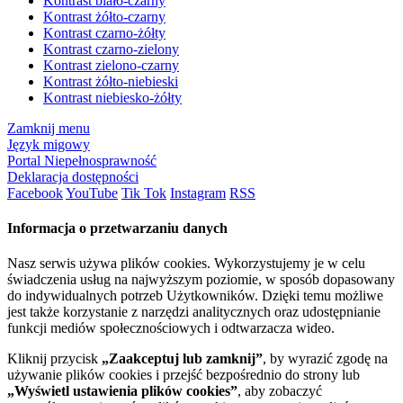
Kontrast biało-czarny
Kontrast żółto-czarny
Kontrast czarno-żółty
Kontrast czarno-zielony
Kontrast zielono-czarny
Kontrast żółto-niebieski
Kontrast niebiesko-żółty
Zamknij menu
Język migowy
Portal Niepełnosprawność
Deklaracja dostępności
Facebook
YouTube
Tik Tok
Instagram
RSS
Informacja o przetwarzaniu danych
Nasz serwis używa plików cookies. Wykorzystujemy je w celu
świadczenia usług na najwyższym poziomie, w sposób dopasowany
do indywidualnych potrzeb Użytkowników. Dzięki temu możliwe
jest także korzystanie z narzędzi analitycznych oraz udostępnianie
funkcji mediów społecznościowych i odtwarzacza wideo.
Kliknij przycisk
„Zaakceptuj lub zamknij”
, by wyrazić zgodę na
używanie plików cookies i przejść bezpośrednio do strony lub
„Wyświetl ustawienia plików cookies”
, aby zobaczyć