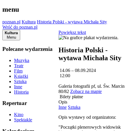
menu
poznan.pl
Kultura
Historia Polski - wytawa Michała Sity
Wróć do poznan.pl
Powiększ tekst
Kultura
Menu
Polecane wydarzenia
Historia Polski -
wytawa Michała Sity
Muzyka
Teatr
14.06 – 08.09.2024
Film
12:00
Książki
Sztuka
Galeria fotografii pf, ul. Św. Marcin
Inne
80/82
Zobacz na mapie
Historia
Bilety płatne
Opis
Repertuar
Inne
Sztuka
Kino
Opis wystawy od organizatora:
Spektakle
"Początki plenerowych widowisk