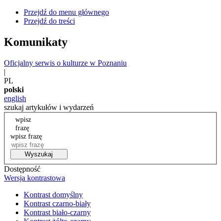
Przejdź do menu głównego
Przejdź do treści
Komunikaty
Oficjalny serwis o kulturze w Poznaniu
|
PL
polski
english
szukaj artykułów i wydarzeń
wpisz
frazę
wpisz frazę
Wyszukaj
Dostępność
Wersja kontrastowa
Kontrast domyślny
Kontrast czarno-biały
Kontrast biało-czarny