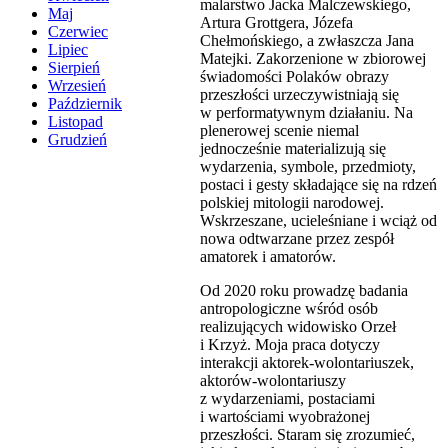
malarstwo Jacka Malczewskiego,
Maj
Artura Grottgera, Józefa
Czerwiec
Chełmońskiego, a zwłaszcza Jana
Lipiec
Matejki. Zakorzenione w zbiorowej
Sierpień
świadomości Polaków obrazy
Wrzesień
przeszłości urzeczywistniają się
Październik
w performatywnym działaniu. Na
Listopad
plenerowej scenie niemal
Grudzień
jednocześnie materializują się
wydarzenia, symbole, przedmioty,
postaci i gesty składające się na rdzeń
polskiej mitologii narodowej.
Wskrzeszane, ucieleśniane i wciąż od
nowa odtwarzane przez zespół
amatorek i amatorów.
Od 2020 roku prowadzę badania
antropologiczne wśród osób
realizujących widowisko Orzeł
i Krzyż. Moja praca dotyczy
interakcji aktorek-wolontariuszek,
aktorów-wolontariuszy
z wydarzeniami, postaciami
i wartościami wyobrażonej
przeszłości. Staram się zrozumieć,