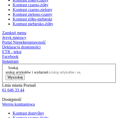
Kontrast żółto-czarny
Kontrast czarno-żółty
Kontrast czarno-zielony
Kontrast zielono-czarny
Kontrast żółto-niebieski
Kontrast niebiesko-żółty
Zamknij menu
Język migowy
Portal Niepełnosprawność
Deklaracja dostępności
ETR - tekst
Facebook
Instagram
Szukaj
szukaj artykułów i wydarzeń
Wyszukaj
Linia miasta Poznań
61 646 33 44
Dostępność
Wersja kontrastowa
Kontrast domyślny
Kontrast czarno-biały