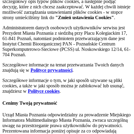
szczegółowy opis typów plików cookies, a następnie podjąć
decyzję, które z nich chcesz zaakceptować. W każdej chwili istnieje
możliwość zarządzania ustawieniami plików cookies - w stopce
strony umieściliśmy link do
"Zmień ustawienia Cookies"
.
Administratorem danych osobowych użytkowników serwisu jest
Prezydent Miasta Poznania z siedzibą przy Placu Kolegiackim 17,
61-841 Poznań, natomiast podmiotem przetwarzającym dane jest
Instytut Chemii Bioorganicznej PAN - Poznańskie Centrum
Superkomputerowo-Sieciowe (PCSS) ul. Noskowskiego 12/14, 61-
704 Poznań.
Szczegółowe informacje na temat przetwarzania Twoich danych
znajdują się w
Polityce prywatności
.
Szczegółowe informacje o tym, w jaki sposób używane są pliki
cookies, a także w jaki sposób można je zablokować lub usunąć,
znajdziesz w
Polityce cookies
.
Cenimy Twoją prywatność
Urząd Miasta Poznania odpowiedzialny za prowadzenie Miejskiego
Informatora Multimedialnego Miasta Poznania, zwraca szczególną
uwagę na przestrzeganie prawa użytkowników do prywatności.
Prezentowana informacja poniżej opisuje za co odpowiadają