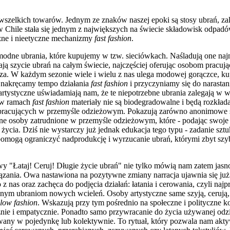
szelkich towarów. Jednym ze znaków naszej epoki są stosy ubrań, z
 Chile stała się jednym z największych na świecie składowisk odpadów
zne i nieetyczne mechanizmy
fast fashion
.
 modne ubrania, które kupujemy w tzw. sieciówkach. Naśladują one na
ją szycie ubrań na całym świecie, najczęściej oferując osobom pracują
ższa. W każdym sezonie wiele i wielu z nas ulega modowej gorączce, 
b nakręcamy tempo działania
fast fashion
i przyczyniamy się do narasta
artystyczne uświadamiają nam, że te niepotrzebne ubrania zalegają w w
 w ramach
fast fashion
materiały nie są biodegradowalne i będą rozkładać
racujących w przemyśle odzieżowym. Pokazują zarówno anonimowe s
etne osoby zatrudnione w przemyśle odzieżowym, które - podając swoje
ycia. Dziś nie wystarczy już jednak edukacja tego typu - zadanie szt
 pomogą ograniczyć nadprodukcję i wyrzucanie ubrań, którymi zbyt sz
"Łataj! Ceruj! Długie życie ubrań" nie tylko mówią nam zatem jasno, 
zania. Owa nastawiona na pozytywne zmiany narracja ujawnia się już w
z nas oraz zachęca do podjęcia działań: łatania i cerowania, czyli naj
nym ubraniom nowych wcieleń. Osoby artystyczne same szyją, cerują, 
slow fashion
. Wskazują przy tym pośrednio na społeczne i polityczne k
znie i empatycznie. Ponadto samo przywracanie do życia używanej odzie
wany w pojedynkę lub kolektywnie. To rytuał, który pozwala nam ak