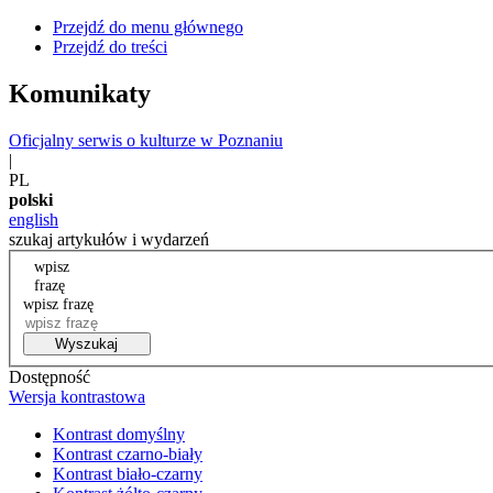
Przejdź do menu głównego
Przejdź do treści
Komunikaty
Oficjalny serwis o kulturze w Poznaniu
|
PL
polski
english
szukaj artykułów i wydarzeń
wpisz
frazę
wpisz frazę
Wyszukaj
Dostępność
Wersja kontrastowa
Kontrast domyślny
Kontrast czarno-biały
Kontrast biało-czarny