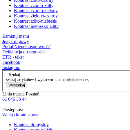
Kontrast żółto-czarny
Kontrast czarno-żółty
Kontrast czarno-zielony
Kontrast zielono-czarny
Kontrast żółto-niebieski
Kontrast niebiesko-żółty
Zamknij menu
Język migowy
Portal Niepełnosprawność
Deklaracja dostępności
ETR - tekst
Facebook
Instagram
Szukaj
szukaj artykułów i wydarzeń
Wyszukaj
Linia miasta Poznań
61 646 33 44
Dostępność
Wersja kontrastowa
Kontrast domyślny
Kontrast czarno-biały