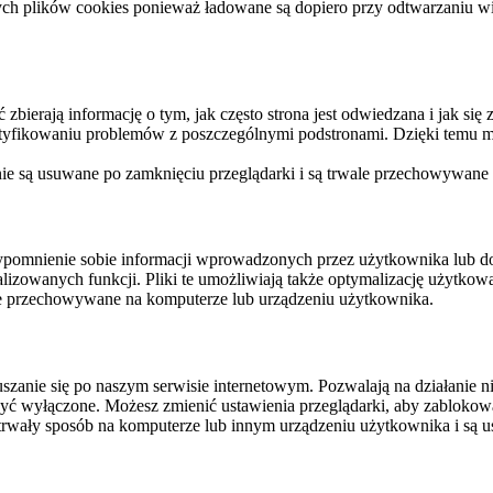
ych plików cookies ponieważ ładowane są dopiero przy odtwarzaniu wid
ierają informację o tym, jak często strona jest odwiedzana i jak się z 
ntyfikowaniu problemów z poszczególnymi podstronami. Dzięki temu mo
 nie są usuwane po zamknięciu przeglądarki i są trwale przechowywane
rzypomnienie sobie informacji wprowadzonych przez użytkownika lub 
nalizowanych funkcji. Pliki te umożliwiają także optymalizację użytko
ale przechowywane na komputerze lub urządzeniu użytkownika.
szanie się po naszym serwisie internetowym. Pozwalają na działanie ni
yć wyłączone. Możesz zmienić ustawienia przeglądarki, aby zablokować
trwały sposób na komputerze lub innym urządzeniu użytkownika i są u