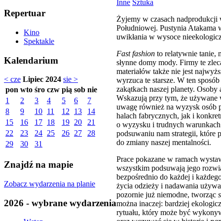
Inne
Sztuka
Repertuar
Żyjemy w czasach nadprodukcji w
Południowej. Pustynia Atakama w
Kino
uwikłania w wysoce nieekologic
Spektakle
Fast fashion
to relatywnie tanie,
Kalendarium
słynne domy mody. Firmy te zleca
materiałów także nie jest najwy
< cze
Lipiec 2024
sie >
wyrzuca te starsze. W ten sposó
zakątkach naszej planety. Osoby 
pon
wto
śro
czw
pią
sob
nie
Wskazują przy tym, że używane
1
2
3
4
5
6
7
uwagę również na wyzysk osób p
8
9
10
11
12
13
14
halach fabrycznych, jak i konkr
15
16
17
18
19
20
21
o wyzysku i trudnych warunkach ż
22
23
24
25
26
27
28
podsuwaniu nam strategii, które
do zmiany naszej mentalności.
29
30
31
Prace pokazane w ramach wystawy 
Znajdź na mapie
wszystkim podsuwają jego rozwią
bezpośrednio do każdej i każdego 
Zobacz wydarzenia na planie
życia odzieży i nadawania używa
pozornie już niemodne, tworząc
2026 - wybrane wydarzenia
można inaczej: bardziej ekologic
rytuału, który może być wykony