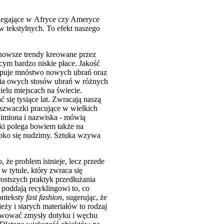
alegające w Afryce czy Ameryce
 tekstylnych. To efekt naszego
jnowsze trendy kreowane przez
cym bardzo niskie płace. Jakość
kupuje mnóstwo nowych ubrań oraz
nia owych stosów ubrań w różnych
ielu miejscach na świecie.
 się tysiące lat. Zwracają naszą
zwaczki pracujące w wielkich
 imiona i nazwiska - mówią
uki polega bowiem także na
ybko się nudzimy. Sztuka wzywa
że problem istnieje, lecz przede
 tytule, który zwraca się
prostszych praktyk przedłużania
poddają recyklingowi to, co
onteksty
fast fashion
, sugerując, że
ży i starych materiałów to rodzaj
tywować zmysły dotyku i węchu