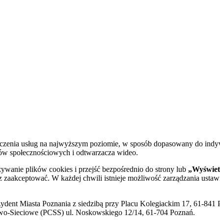
dczenia usług na najwyższym poziomie, w sposób dopasowany do indy
diów społecznościowych i odtwarzacza wideo.
żywanie plików cookies i przejść bezpośrednio do strony lub
„Wyświetl
sz zaakceptować. W każdej chwili istnieje możliwość zarządzania ustaw
ent Miasta Poznania z siedzibą przy Placu Kolegiackim 17, 61-841 P
o-Sieciowe (PCSS) ul. Noskowskiego 12/14, 61-704 Poznań.