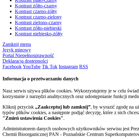
Kontrast biało-czarny
Kontrast żółto-czarny
Kontrast czarno-żółty
Kontrast czarno-zielony
Kontrast zielono-czarny
Kontrast żółto-niebieski
Kontrast niebiesko-żółty
Zamknij menu
Język migowy
Portal Niepełnosprawność
Deklaracja dostępności
Facebook
YouTube
Tik Tok
Instagram
RSS
Informacja o przetwarzaniu danych
Nasz serwis używa plików cookies. Wykorzystujemy je w celu świa
korzystanie z narzędzi analitycznych oraz udostępnianie funkcji me
Kliknij przycisk
„Zaakceptuj lub zamknij”
, by wyrazić zgodę na u
typów plików cookies, a następnie podjąć decyzję, które z nich chce
"Zmień ustawienia Cookies"
.
Administratorem danych osobowych użytkowników serwisu jest Prezyd
Chemii Bioorganicznej PAN - Poznańskie Centrum Superkomputerow