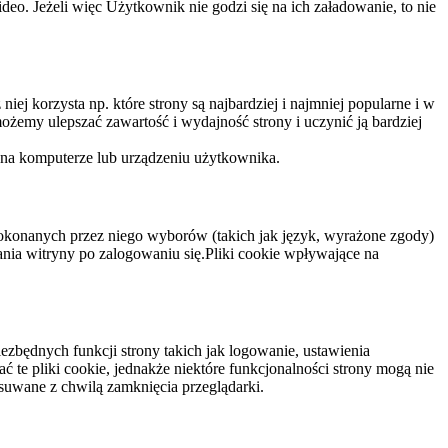
eo. Jeżeli więc Użytkownik nie godzi się na ich załadowanie, to nie
niej korzysta np. które strony są najbardziej i najmniej popularne i w
żemy ulepszać zawartość i wydajność strony i uczynić ją bardziej
 na komputerze lub urządzeniu użytkownika.
dokonanych przez niego wyborów (takich jak język, wyrażone zgody)
wania witryny po zalogowaniu się.Pliki cookie wpływające na
ezbędnych funkcji strony takich jak logowanie, ustawienia
 te pliki cookie, jednakże niektóre funkcjonalności strony mogą nie
suwane z chwilą zamknięcia przeglądarki.