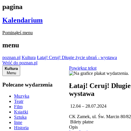
pagina
Kalendarium
Pominąłeś menu
menu
poznan.pl
Kultura
Łataj! Ceruj! Długie życie ubrań - wystawa
Wróć do poznan.pl
Powiększ tekst
Kultura
Menu
Polecane wydarzenia
Łataj! Ceruj! Długie
wystawa
Muzyka
Teatr
12.04 – 28.07.2024
Film
Książki
CK Zamek, ul. Św. Marcin 80/8
Sztuka
Bilety płatne
Inne
Opis
Historia