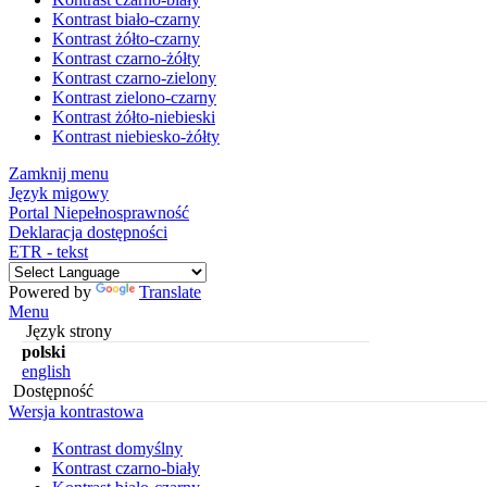
Kontrast biało-czarny
Kontrast żółto-czarny
Kontrast czarno-żółty
Kontrast czarno-zielony
Kontrast zielono-czarny
Kontrast żółto-niebieski
Kontrast niebiesko-żółty
Zamknij menu
Język migowy
Portal Niepełnosprawność
Deklaracja dostępności
ETR - tekst
Powered by
Translate
Menu
Język strony
polski
english
Dostępność
Wersja kontrastowa
Kontrast domyślny
Kontrast czarno-biały