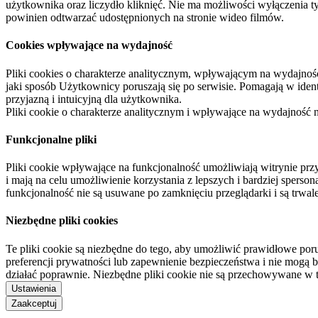
użytkownika oraz liczydło kliknięć. Nie ma możliwości wyłączenia t
powinien odtwarzać udostępnionych na stronie wideo filmów.
Cookies wpływające na wydajność
Pliki cookies o charakterze analitycznym, wpływającym na wydajność zb
jaki sposób Użytkownicy poruszają się po serwisie. Pomagają w ide
przyjazną i intuicyjną dla użytkownika.
Pliki cookie o charakterze analitycznym i wpływające na wydajność
Funkcjonalne pliki
Pliki cookie wpływające na funkcjonalność umożliwiają witrynie p
i mają na celu umożliwienie korzystania z lepszych i bardziej sperso
funkcjonalność nie są usuwane po zamknięciu przeglądarki i są trw
Niezbędne pliki cookies
Te pliki cookie są niezbędne do tego, aby umożliwić prawidłowe poru
preferencji prywatności lub zapewnienie bezpieczeństwa i nie mogą b
działać poprawnie. Niezbędne pliki cookie nie są przechowywane w 
Ustawienia
Zaakceptuj