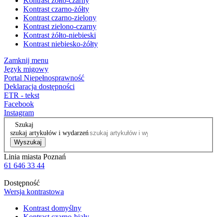
Kontrast żółto-czarny
Kontrast czarno-żółty
Kontrast czarno-zielony
Kontrast zielono-czarny
Kontrast żółto-niebieski
Kontrast niebiesko-żółty
Zamknij menu
Język migowy
Portal Niepełnosprawność
Deklaracja dostępności
ETR - tekst
Facebook
Instagram
Szukaj
szukaj artykułów i wydarzeń
Wyszukaj
Linia miasta Poznań
61 646 33 44
Dostępność
Wersja kontrastowa
Kontrast domyślny
Kontrast czarno-biały