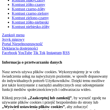
Kontrast biało-czarny
Kontrast żółto-czarny
Kontrast czarno-żółty
Kontrast czarno-zielony
Kontrast zielono-czarny
Kontrast żółto-niebieski
Kontrast niebiesko-żółty
Zamknij menu
Język migowy
Portal Niepełnosprawność
Deklaracja dostępności
Facebook
YouTube
Tik Tok
Instagram
RSS
Informacja o przetwarzaniu danych
Nasz serwis używa plików cookies. Wykorzystujemy je w celu
świadczenia usług na najwyższym poziomie, w sposób dopasowany
do indywidualnych potrzeb Użytkowników. Dzięki temu możliwe
jest także korzystanie z narzędzi analitycznych oraz udostępnianie
funkcji mediów społecznościowych i odtwarzacza wideo.
Kliknij przycisk
„Zaakceptuj lub zamknij”
, by wyrazić zgodę na
używanie plików cookies i przejść bezpośrednio do strony lub
„Wyświetl ustawienia plików cookies”
, aby zobaczyć