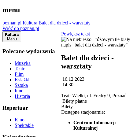
menu
poznan.pl
Kultura
Balet dla dzieci - warsztaty
Wróć do poznan.pl
Powiększ tekst
Kultura
Menu
Polecane wydarzenia
Balet dla dzieci -
Muzyka
warsztaty
Teatr
Film
16.12.2023
Książki
14:30
Sztuka
Inne
Teatr Wielki, ul. Fredry 9, Poznań
Historia
Bilety płatne
Bilety
Repertuar
Dostępne stacjonarnie:
Kino
Centrum Informacji
Spektakle
Kulturalnej