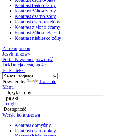
Kontrast biało-czarny
Kontrast żółto-czarny
Kontrast czarno-żółty
Kontrast czarno-zielony
Kontrast zielono-czarny
Kontrast żółto-niebieski
Kontrast niebiesko-żółty
Zamknij menu
Język migowy
Portal Niepełnosprawność
Deklaracja dostępności
ETR - tekst
Powered by
Translate
Menu
Język strony
polski
english
Dostępność
Wersja kontrastowa
Kontrast domyślny
Kontrast czarno-biały