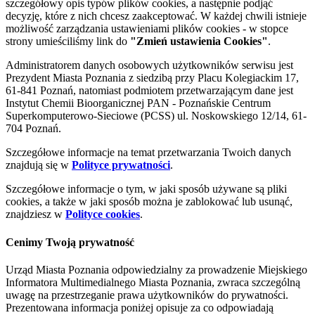
szczegółowy opis typów plików cookies, a następnie podjąć
decyzję, które z nich chcesz zaakceptować. W każdej chwili istnieje
możliwość zarządzania ustawieniami plików cookies - w stopce
strony umieściliśmy link do
"Zmień ustawienia Cookies"
.
Administratorem danych osobowych użytkowników serwisu jest
Prezydent Miasta Poznania z siedzibą przy Placu Kolegiackim 17,
61-841 Poznań, natomiast podmiotem przetwarzającym dane jest
Instytut Chemii Bioorganicznej PAN - Poznańskie Centrum
Superkomputerowo-Sieciowe (PCSS) ul. Noskowskiego 12/14, 61-
704 Poznań.
Szczegółowe informacje na temat przetwarzania Twoich danych
znajdują się w
Polityce prywatności
.
Szczegółowe informacje o tym, w jaki sposób używane są pliki
cookies, a także w jaki sposób można je zablokować lub usunąć,
znajdziesz w
Polityce cookies
.
Cenimy Twoją prywatność
Urząd Miasta Poznania odpowiedzialny za prowadzenie Miejskiego
Informatora Multimedialnego Miasta Poznania, zwraca szczególną
uwagę na przestrzeganie prawa użytkowników do prywatności.
Prezentowana informacja poniżej opisuje za co odpowiadają