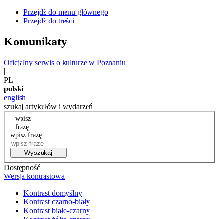
Przejdź do menu głównego
Przejdź do treści
Komunikaty
Oficjalny serwis o kulturze w Poznaniu
|
PL
polski
english
szukaj artykułów i wydarzeń
wpisz
frazę
wpisz frazę
Wyszukaj
Dostępność
Wersja kontrastowa
Kontrast domyślny
Kontrast czarno-biały
Kontrast biało-czarny