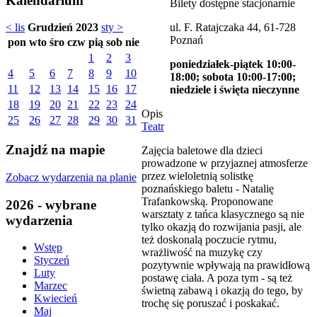
Kalendarium
Bilety dostępne stacjonarnie
ul. F. Ratajczaka 44, 61-728
< lis
Grudzień 2023
sty >
Poznań
pon
wto
śro
czw
pią
sob
nie
1
2
3
poniedziałek-piątek 10:00-
4
5
6
7
8
9
10
18:00; sobota 10:00-17:00;
11
12
13
14
15
16
17
niedziele i święta nieczynne
18
19
20
21
22
23
24
Opis
25
26
27
28
29
30
31
Teatr
Znajdź na mapie
Zajęcia baletowe dla dzieci
prowadzone w przyjaznej atmosferze
przez wieloletnią solistkę
Zobacz wydarzenia na planie
poznańskiego baletu - Natalię
Trafankowską. Proponowane
2026 - wybrane
warsztaty z tańca klasycznego są nie
wydarzenia
tylko okazją do rozwijania pasji, ale
też doskonalą poczucie rytmu,
Wstęp
wrażliwość na muzykę czy
Styczeń
pozytywnie wpływają na prawidłową
Luty
postawę ciała. A poza tym - są też
Marzec
świetną zabawą i okazją do tego, by
Kwiecień
trochę się poruszać i poskakać.
Maj