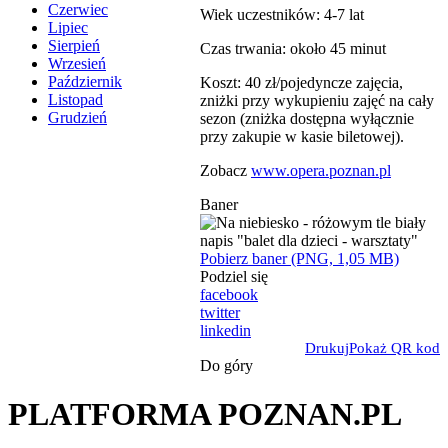
Czerwiec
Wiek uczestników: 4-7 lat
Lipiec
Sierpień
Czas trwania: około 45 minut
Wrzesień
Październik
Koszt: 40 zł/pojedyncze zajęcia,
Listopad
zniżki przy wykupieniu zajęć na cały
Grudzień
sezon (zniżka dostępna wyłącznie
przy zakupie w kasie biletowej).
Zobacz
www.opera.poznan.pl
Baner
Pobierz baner (PNG, 1,05 MB)
Podziel się
facebook
twitter
linkedin
Drukuj
Pokaż QR kod
Do góry
PLATFORMA POZNAN.PL