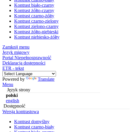
Kontrast biało-czarny
Kontrast żółto-czarny
Kontrast czarno-żółty
Kontrast czarno-zielony
Kontrast zielono-czarny
Kontrast żółto-niebieski
Kontrast niebiesko-żółty
Zamknij menu
Język migowy
Portal Niepełnosprawność
Deklaracja dostępności
ETR - tekst
Powered by
Translate
Menu
Język strony
polski
english
Dostępność
Wersja kontrastowa
Kontrast domyślny
Kontrast czarno-biały