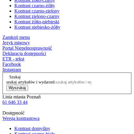
Kontrast żółto-czarny
Kontrast czarno-żółty
Kontrast czarno-zielony
Kontrast zielono-czarny
Kontrast żółto-niebieski
Kontrast niebiesko-żółty
Zamknij menu
Język migowy
Portal Niepełnosprawność
Deklaracja dostępności
ETR - tekst
Facebook
Instagram
Szukaj
szukaj artykułów i wydarzeń
Wyszukaj
Linia miasta Poznań
61 646 33 44
Dostępność
Wersja kontrastowa
Kontrast domyślny
Kontrast czarno-biały