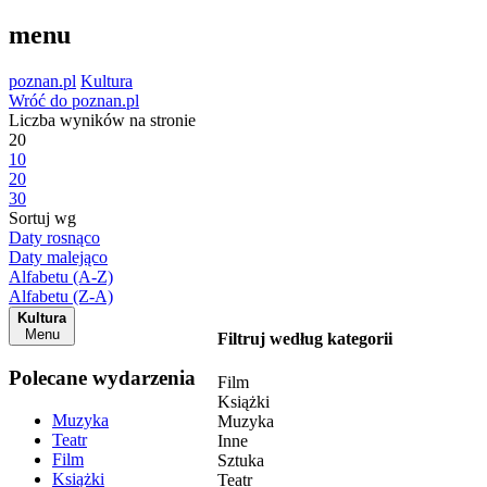
menu
poznan.pl
Kultura
Wróć do poznan.pl
Liczba wyników na stronie
20
10
20
30
Sortuj wg
Daty rosnąco
Daty malejąco
Alfabetu (A-Z)
Alfabetu (Z-A)
Kultura
Menu
Filtruj według kategorii
Polecane wydarzenia
Film
Książki
Muzyka
Muzyka
Teatr
Inne
Film
Sztuka
Książki
Teatr