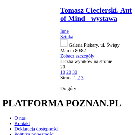
Tomasz Ciecierski. Aut
of Mind - wystawa
Inne
Sztuka
Galeria Piekary, ul. Święty
Marcin 80/82
Zobacz szczegóły
Liczba wyników na stronie
20
10
20
30
Strona
1
2
3
następna strona
Do góry
PLATFORMA POZNAN.PL
O nas
Kontakt
Deklaracja dostępności
Polityka prywatności