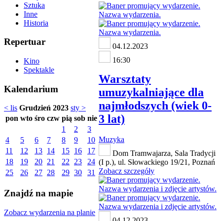
Sztuka
Inne
Historia
Repertuar
04.12.2023
16:30
Kino
Spektakle
Warsztaty
Kalendarium
umuzykalniające dla
najmłodszych (wiek 0-
< lis
Grudzień 2023
sty >
3 lat)
pon
wto
śro
czw
pią
sob
nie
1
2
3
Muzyka
4
5
6
7
8
9
10
11
12
13
14
15
16
17
Dom Tramwajarza, Sala Tradycji
18
19
20
21
22
23
24
(I p.), ul. Słowackiego 19/21, Poznań
Zobacz szczegóły
25
26
27
28
29
30
31
Znajdź na mapie
Zobacz wydarzenia na planie
04.12.2023