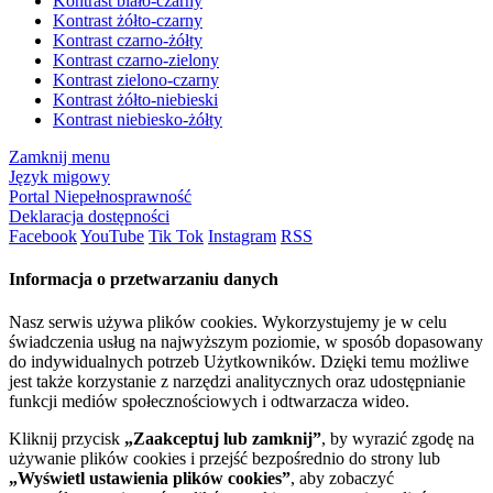
Kontrast biało-czarny
Kontrast żółto-czarny
Kontrast czarno-żółty
Kontrast czarno-zielony
Kontrast zielono-czarny
Kontrast żółto-niebieski
Kontrast niebiesko-żółty
Zamknij menu
Język migowy
Portal Niepełnosprawność
Deklaracja dostępności
Facebook
YouTube
Tik Tok
Instagram
RSS
Informacja o przetwarzaniu danych
Nasz serwis używa plików cookies. Wykorzystujemy je w celu
świadczenia usług na najwyższym poziomie, w sposób dopasowany
do indywidualnych potrzeb Użytkowników. Dzięki temu możliwe
jest także korzystanie z narzędzi analitycznych oraz udostępnianie
funkcji mediów społecznościowych i odtwarzacza wideo.
Kliknij przycisk
„Zaakceptuj lub zamknij”
, by wyrazić zgodę na
używanie plików cookies i przejść bezpośrednio do strony lub
„Wyświetl ustawienia plików cookies”
, aby zobaczyć