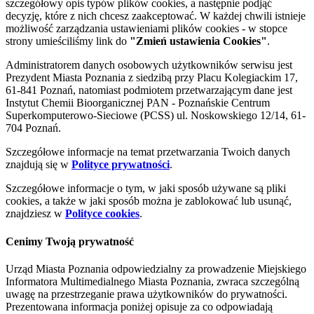
szczegółowy opis typów plików cookies, a następnie podjąć
decyzję, które z nich chcesz zaakceptować. W każdej chwili istnieje
możliwość zarządzania ustawieniami plików cookies - w stopce
strony umieściliśmy link do
"Zmień ustawienia Cookies"
.
Administratorem danych osobowych użytkowników serwisu jest
Prezydent Miasta Poznania z siedzibą przy Placu Kolegiackim 17,
61-841 Poznań, natomiast podmiotem przetwarzającym dane jest
Instytut Chemii Bioorganicznej PAN - Poznańskie Centrum
Superkomputerowo-Sieciowe (PCSS) ul. Noskowskiego 12/14, 61-
704 Poznań.
Szczegółowe informacje na temat przetwarzania Twoich danych
znajdują się w
Polityce prywatności
.
Szczegółowe informacje o tym, w jaki sposób używane są pliki
cookies, a także w jaki sposób można je zablokować lub usunąć,
znajdziesz w
Polityce cookies
.
Cenimy Twoją prywatność
Urząd Miasta Poznania odpowiedzialny za prowadzenie Miejskiego
Informatora Multimedialnego Miasta Poznania, zwraca szczególną
uwagę na przestrzeganie prawa użytkowników do prywatności.
Prezentowana informacja poniżej opisuje za co odpowiadają