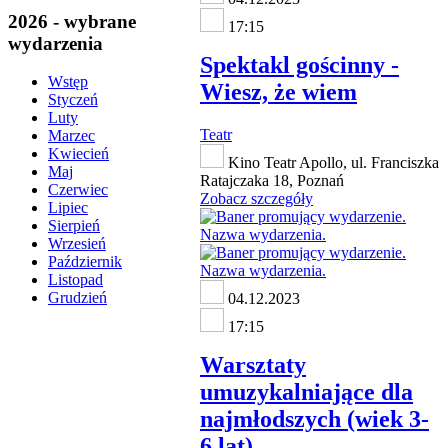
2026 - wybrane
17:15
wydarzenia
Spektakl gościnny -
Wstęp
Wiesz, że wiem
Styczeń
Luty
Teatr
Marzec
Kwiecień
Kino Teatr Apollo, ul. Franciszka
Maj
Ratajczaka 18, Poznań
Czerwiec
Zobacz szczegóły
Lipiec
Sierpień
Wrzesień
Październik
Listopad
Grudzień
04.12.2023
17:15
Warsztaty
umuzykalniające dla
najmłodszych (wiek 3-
6 lat)