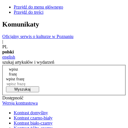
Przejdź do menu głównego
Przejdź do treści
Komunikaty
Oficjalny serwis o kulturze w Poznaniu
|
PL
polski
english
szukaj artykułów i wydarzeń
wpisz
frazę
wpisz frazę
Wyszukaj
Dostępność
Wersja kontrastowa
Kontrast domyślny
Kontrast czarno-biały
Kontrast biało-czarny