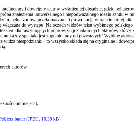
inteligentny i dowcipny teatr w wyśmienitej obsadzie, gdzie bohatero
próba znalezienia uniwersalnego i niepodważalnego ideału sztuki w mi
zem, pełną żartów, przekomarzania i prowokacji, w trakcie której nikt 
ie włączana do występu. Na oczach widzów tekst wybitnego polskiego
retekstem dla fascynujących improwizacji znakomitych aktorów, którzy 
zemu każdy spektakl jest zupełnie inny od pozostałych! Wybitne aktors
 widza niespodzianki - to wszystko składa się na oryginalne i dowcip
cią.
terech aktorów
leżności od miejsca).
Pobierz baner (JPEG, 16,38 kB)