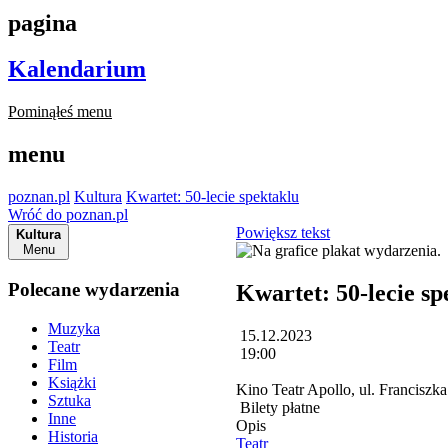
pagina
Kalendarium
Pominąłeś menu
menu
poznan.pl
Kultura
Kwartet: 50-lecie spektaklu
Wróć do poznan.pl
Powiększ tekst
Kultura
Menu
Polecane wydarzenia
Kwartet: 50-lecie sp
Muzyka
15.12.2023
Teatr
19:00
Film
Książki
Kino Teatr Apollo, ul. Franciszk
Sztuka
Bilety płatne
Inne
Opis
Historia
Teatr