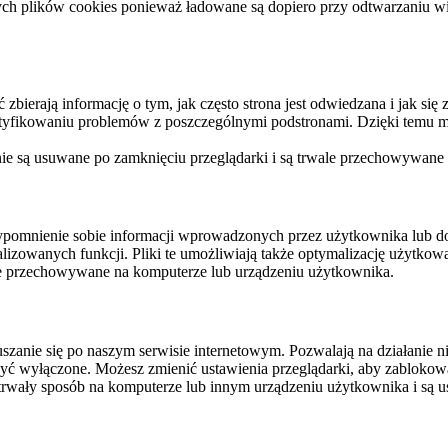
ych plików cookies ponieważ ładowane są dopiero przy odtwarzaniu wid
ierają informację o tym, jak często strona jest odwiedzana i jak się z 
ntyfikowaniu problemów z poszczególnymi podstronami. Dzięki temu mo
 nie są usuwane po zamknięciu przeglądarki i są trwale przechowywane
rzypomnienie sobie informacji wprowadzonych przez użytkownika lub 
nalizowanych funkcji. Pliki te umożliwiają także optymalizację użytko
ale przechowywane na komputerze lub urządzeniu użytkownika.
szanie się po naszym serwisie internetowym. Pozwalają na działanie ni
yć wyłączone. Możesz zmienić ustawienia przeglądarki, aby zablokować
trwały sposób na komputerze lub innym urządzeniu użytkownika i są u