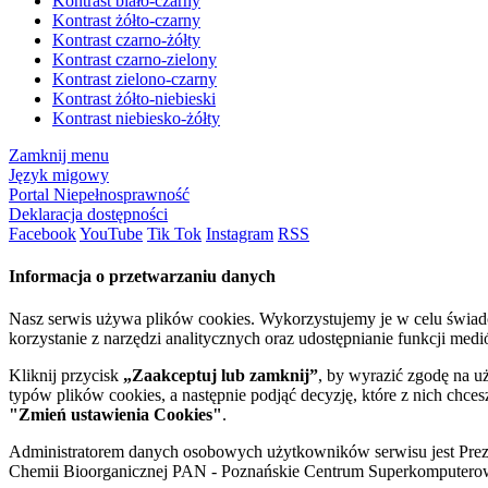
Kontrast biało-czarny
Kontrast żółto-czarny
Kontrast czarno-żółty
Kontrast czarno-zielony
Kontrast zielono-czarny
Kontrast żółto-niebieski
Kontrast niebiesko-żółty
Zamknij menu
Język migowy
Portal Niepełnosprawność
Deklaracja dostępności
Facebook
YouTube
Tik Tok
Instagram
RSS
Informacja o przetwarzaniu danych
Nasz serwis używa plików cookies. Wykorzystujemy je w celu świa
korzystanie z narzędzi analitycznych oraz udostępnianie funkcji me
Kliknij przycisk
„Zaakceptuj lub zamknij”
, by wyrazić zgodę na u
typów plików cookies, a następnie podjąć decyzję, które z nich chce
"Zmień ustawienia Cookies"
.
Administratorem danych osobowych użytkowników serwisu jest Prezyd
Chemii Bioorganicznej PAN - Poznańskie Centrum Superkomputerow