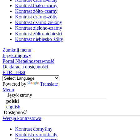
Kontrast biało-czarny
Kontrast żółto-czarny
Kontrast czarno-żółty
Kontrast czarno-zielony
Kontrast zielono-czarny
Kontrast żółto-niebieski
Kontrast niebiesko-żółty
Zamknij menu
Język migowy
Portal Niepełnosprawność
Deklaracja dostępności
ETR - tekst
Powered by
Translate
Menu
Język strony
polski
english
Dostępność
Wersja kontrastowa
Kontrast domyślny
Kontrast czarno-biały