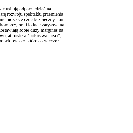
wie usiłują odpowiedzieć na
arę rozwoju spektaklu przemienia
nie może się czuć bezpieczny - ani
 kompozytora i ledwie zarysowana
zostawiają sobie duży margines na
two, atmosfera "półprywatności",
ne widowisko, które co wieczór