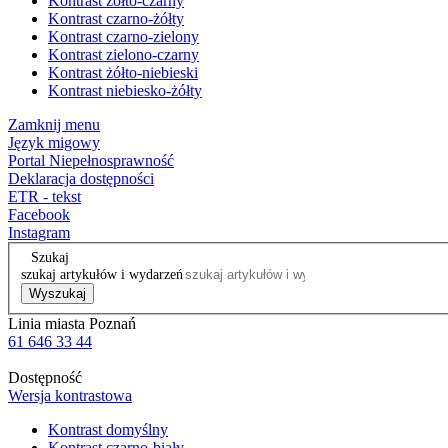
Kontrast żółto-czarny
Kontrast czarno-żółty
Kontrast czarno-zielony
Kontrast zielono-czarny
Kontrast żółto-niebieski
Kontrast niebiesko-żółty
Zamknij menu
Język migowy
Portal Niepełnosprawność
Deklaracja dostępności
ETR - tekst
Facebook
Instagram
Szukaj
szukaj artykułów i wydarzeń
Wyszukaj
Linia miasta Poznań
61 646 33 44
Dostępność
Wersja kontrastowa
Kontrast domyślny
Kontrast czarno-biały