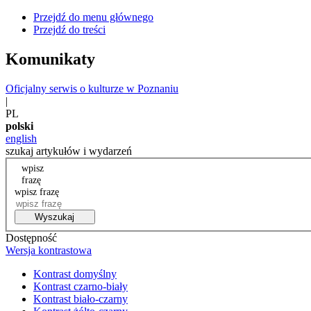
Przejdź do menu głównego
Przejdź do treści
Komunikaty
Oficjalny serwis o kulturze w Poznaniu
|
PL
polski
english
szukaj artykułów i wydarzeń
wpisz
frazę
wpisz frazę
Wyszukaj
Dostępność
Wersja kontrastowa
Kontrast domyślny
Kontrast czarno-biały
Kontrast biało-czarny