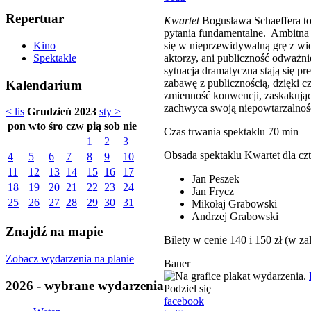
Repertuar
Kwartet
Bogusława Schaeffera to 
pytania fundamentalne. Ambitna 
się w nieprzewidywalną grę z wid
Kino
aktorzy, ani publiczność odważn
Spektakle
sytuacja dramatyczna stają się p
zabawę z publicznością, dzięki c
Kalendarium
zmienność konwencji, zaskakujące
zachwyca swoją niepowtarzalnoś
< lis
Grudzień 2023
sty >
pon
wto
śro
czw
pią
sob
nie
Czas trwania spektaklu 70 min
1
2
3
Obsada spektaklu Kwartet dla cz
4
5
6
7
8
9
10
11
12
13
14
15
16
17
Jan Peszek
18
19
20
21
22
23
24
Jan Frycz
25
26
27
28
29
30
31
Mikołaj Grabowski
Andrzej Grabowski
Znajdź na mapie
Bilety w cenie 140 i 150 zł (w za
Zobacz wydarzenia na planie
Baner
2026 - wybrane wydarzenia
Podziel się
facebook