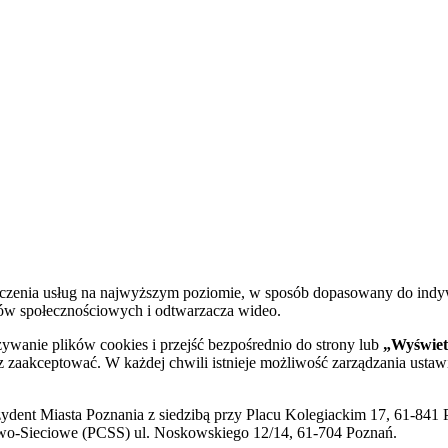
dczenia usług na najwyższym poziomie, w sposób dopasowany do indy
diów społecznościowych i odtwarzacza wideo.
żywanie plików cookies i przejść bezpośrednio do strony lub
„Wyświetl
sz zaakceptować. W każdej chwili istnieje możliwość zarządzania ustaw
ent Miasta Poznania z siedzibą przy Placu Kolegiackim 17, 61-841 P
o-Sieciowe (PCSS) ul. Noskowskiego 12/14, 61-704 Poznań.