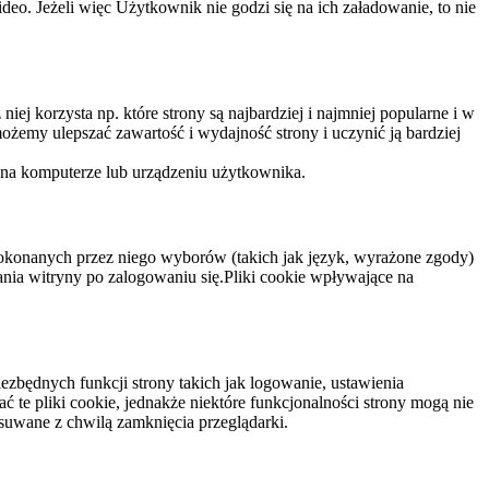
eo. Jeżeli więc Użytkownik nie godzi się na ich załadowanie, to nie
niej korzysta np. które strony są najbardziej i najmniej popularne i w
żemy ulepszać zawartość i wydajność strony i uczynić ją bardziej
 na komputerze lub urządzeniu użytkownika.
dokonanych przez niego wyborów (takich jak język, wyrażone zgody)
wania witryny po zalogowaniu się.Pliki cookie wpływające na
ezbędnych funkcji strony takich jak logowanie, ustawienia
 te pliki cookie, jednakże niektóre funkcjonalności strony mogą nie
suwane z chwilą zamknięcia przeglądarki.