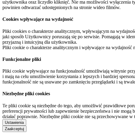
użytkownika oraz liczydło kliknięć. Nie ma możliwości wyłączenia t
powinien odtwarzać udostępnionych na stronie wideo filmów.
Cookies wpływające na wydajność
Pliki cookies o charakterze analitycznym, wpływającym na wydajność zb
jaki sposób Użytkownicy poruszają się po serwisie. Pomagają w ide
przyjazną i intuicyjną dla użytkownika.
Pliki cookie o charakterze analitycznym i wpływające na wydajność
Funkcjonalne pliki
Pliki cookie wpływające na funkcjonalność umożliwiają witrynie p
i mają na celu umożliwienie korzystania z lepszych i bardziej sperso
funkcjonalność nie są usuwane po zamknięciu przeglądarki i są trw
Niezbędne pliki cookies
Te pliki cookie są niezbędne do tego, aby umożliwić prawidłowe poru
preferencji prywatności lub zapewnienie bezpieczeństwa i nie mogą b
działać poprawnie. Niezbędne pliki cookie nie są przechowywane w 
Ustawienia
Zaakceptuj