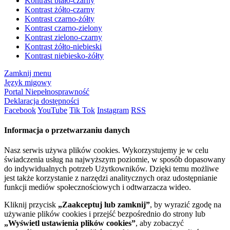
Kontrast biało-czarny
Kontrast żółto-czarny
Kontrast czarno-żółty
Kontrast czarno-zielony
Kontrast zielono-czarny
Kontrast żółto-niebieski
Kontrast niebiesko-żółty
Zamknij menu
Język migowy
Portal Niepełnosprawność
Deklaracja dostępności
Facebook
YouTube
Tik Tok
Instagram
RSS
Informacja o przetwarzaniu danych
Nasz serwis używa plików cookies. Wykorzystujemy je w celu
świadczenia usług na najwyższym poziomie, w sposób dopasowany
do indywidualnych potrzeb Użytkowników. Dzięki temu możliwe
jest także korzystanie z narzędzi analitycznych oraz udostępnianie
funkcji mediów społecznościowych i odtwarzacza wideo.
Kliknij przycisk
„Zaakceptuj lub zamknij”
, by wyrazić zgodę na
używanie plików cookies i przejść bezpośrednio do strony lub
„Wyświetl ustawienia plików cookies”
, aby zobaczyć