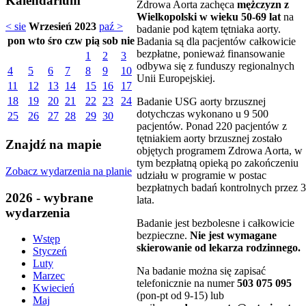
Kalendarium
Zdrowa Aorta zachęca
mężczyzn z
Wielkopolski w wieku 50-69 lat
na
< sie
Wrzesień 2023
paź >
badanie pod kątem tętniaka aorty.
pon
wto
śro
czw
pią
sob
nie
Badania są dla pacjentów całkowicie
bezpłatne, ponieważ finansowanie
1
2
3
odbywa się z funduszy regionalnych
4
5
6
7
8
9
10
Unii Europejskiej.
11
12
13
14
15
16
17
18
19
20
21
22
23
24
Badanie USG aorty brzusznej
dotychczas wykonano u 9 500
25
26
27
28
29
30
pacjentów. Ponad 220 pacjentów z
tętniakiem aorty brzusznej zostało
Znajdź na mapie
objętych programem Zdrowa Aorta, w
tym bezpłatną opieką po zakończeniu
Zobacz wydarzenia na planie
udziału w programie w postac
bezpłatnych badań kontrolnych przez 3
2026 - wybrane
lata.
wydarzenia
Badanie jest bezbolesne i całkowicie
bezpieczne.
Nie jest wymagane
Wstęp
skierowanie od lekarza rodzinnego.
Styczeń
Luty
Na badanie można się zapisać
Marzec
telefonicznie na numer
503 075 095
Kwiecień
(pon-pt od 9-15) lub
Maj