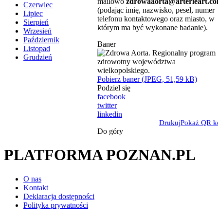
mailowo
zdrowaaorta@arterieart.c
Czerwiec
(podając imię, nazwisko, pesel, numer
Lipiec
telefonu kontaktowego oraz miasto, w
Sierpień
którym ma być wykonane badanie).
Wrzesień
Październik
Baner
Listopad
Grudzień
Pobierz baner (JPEG, 51,59 kB)
Podziel się
facebook
twitter
linkedin
Drukuj
Pokaż QR k
Do góry
PLATFORMA POZNAN.PL
O nas
Kontakt
Deklaracja dostępności
Polityka prywatności