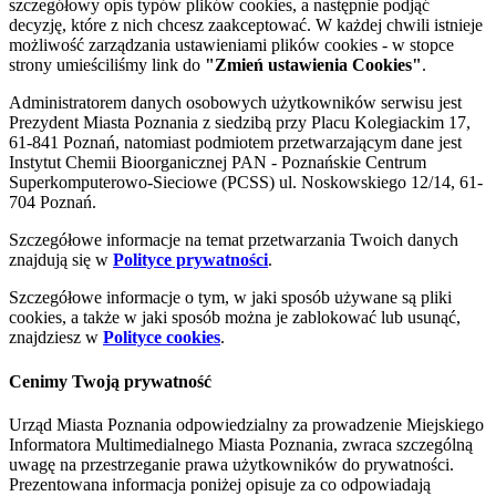
szczegółowy opis typów plików cookies, a następnie podjąć
decyzję, które z nich chcesz zaakceptować. W każdej chwili istnieje
możliwość zarządzania ustawieniami plików cookies - w stopce
strony umieściliśmy link do
"Zmień ustawienia Cookies"
.
Administratorem danych osobowych użytkowników serwisu jest
Prezydent Miasta Poznania z siedzibą przy Placu Kolegiackim 17,
61-841 Poznań, natomiast podmiotem przetwarzającym dane jest
Instytut Chemii Bioorganicznej PAN - Poznańskie Centrum
Superkomputerowo-Sieciowe (PCSS) ul. Noskowskiego 12/14, 61-
704 Poznań.
Szczegółowe informacje na temat przetwarzania Twoich danych
znajdują się w
Polityce prywatności
.
Szczegółowe informacje o tym, w jaki sposób używane są pliki
cookies, a także w jaki sposób można je zablokować lub usunąć,
znajdziesz w
Polityce cookies
.
Cenimy Twoją prywatność
Urząd Miasta Poznania odpowiedzialny za prowadzenie Miejskiego
Informatora Multimedialnego Miasta Poznania, zwraca szczególną
uwagę na przestrzeganie prawa użytkowników do prywatności.
Prezentowana informacja poniżej opisuje za co odpowiadają