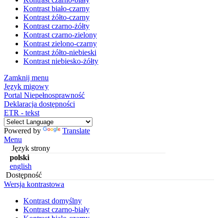
Kontrast biało-czarny
Kontrast żółto-czarny
Kontrast czarno-żółty
Kontrast czarno-zielony
Kontrast zielono-czarny
Kontrast żółto-niebieski
Kontrast niebiesko-żółty
Zamknij menu
Język migowy
Portal Niepełnosprawność
Deklaracja dostępności
ETR - tekst
Powered by
Translate
Menu
Język strony
polski
english
Dostępność
Wersja kontrastowa
Kontrast domyślny
Kontrast czarno-biały