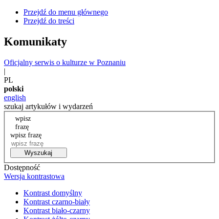
Przejdź do menu głównego
Przejdź do treści
Komunikaty
Oficjalny serwis o kulturze w Poznaniu
|
PL
polski
english
szukaj artykułów i wydarzeń
wpisz
frazę
wpisz frazę
Wyszukaj
Dostępność
Wersja kontrastowa
Kontrast domyślny
Kontrast czarno-biały
Kontrast biało-czarny