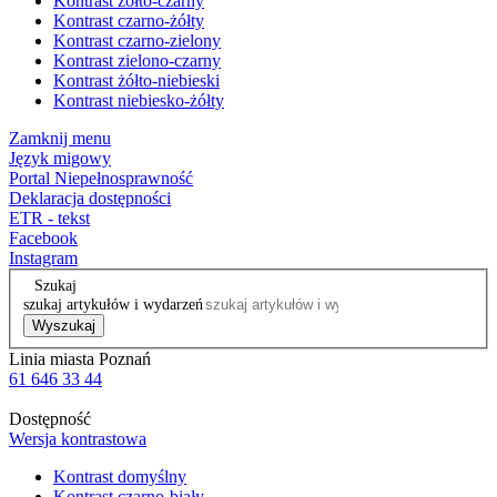
Kontrast żółto-czarny
Kontrast czarno-żółty
Kontrast czarno-zielony
Kontrast zielono-czarny
Kontrast żółto-niebieski
Kontrast niebiesko-żółty
Zamknij menu
Język migowy
Portal Niepełnosprawność
Deklaracja dostępności
ETR - tekst
Facebook
Instagram
Szukaj
szukaj artykułów i wydarzeń
Wyszukaj
Linia miasta Poznań
61 646 33 44
Dostępność
Wersja kontrastowa
Kontrast domyślny
Kontrast czarno-biały