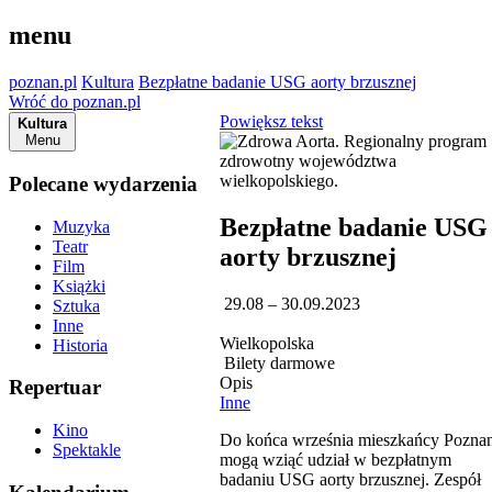
menu
poznan.pl
Kultura
Bezpłatne badanie USG aorty brzusznej
Wróć do poznan.pl
Powiększ tekst
Kultura
Menu
Polecane wydarzenia
Bezpłatne badanie USG
Muzyka
Teatr
aorty brzusznej
Film
Książki
29.08 – 30.09.2023
Sztuka
Inne
Wielkopolska
Historia
Bilety darmowe
Opis
Repertuar
Inne
Kino
Do końca września mieszkańcy Poznan
Spektakle
mogą wziąć udział w bezpłatnym
badaniu USG aorty brzusznej. Zespół