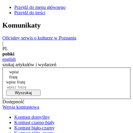
Przejdź do menu głównego
Przejdź do treści
Komunikaty
Oficjalny serwis o kulturze w Poznaniu
|
PL
polski
english
szukaj artykułów i wydarzeń
wpisz
frazę
wpisz frazę
Wyszukaj
Dostępność
Wersja kontrastowa
Kontrast domyślny
Kontrast czarno-biały
Kontrast biało-czarny