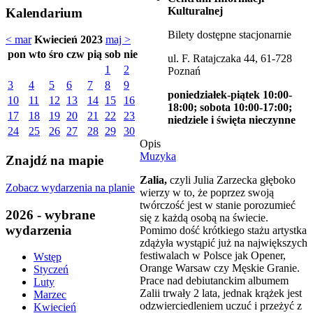
Kulturalnej
Kalendarium
Bilety dostępne stacjonarnie
< mar
Kwiecień 2023
maj >
pon
wto
śro
czw
pią
sob
nie
ul. F. Ratajczaka 44, 61-728
1
2
Poznań
3
4
5
6
7
8
9
poniedziałek-piątek 10:00-
10
11
12
13
14
15
16
18:00; sobota 10:00-17:00;
17
18
19
20
21
22
23
niedziele i święta nieczynne
24
25
26
27
28
29
30
Opis
Muzyka
Znajdź na mapie
Zalia,
czyli Julia Zarzecka głęboko
Zobacz wydarzenia na planie
wierzy w to, że poprzez swoją
twórczość jest w stanie porozumieć
2026 - wybrane
się z każdą osobą na świecie.
wydarzenia
Pomimo dość krótkiego stażu artystka
zdążyła wystąpić już na największych
festiwalach w Polsce jak Opener,
Wstęp
Orange Warsaw czy Męskie Granie.
Styczeń
Prace nad debiutanckim albumem
Luty
Zalii trwały 2 lata, jednak krążek jest
Marzec
odzwierciedleniem uczuć i przeżyć z
Kwiecień