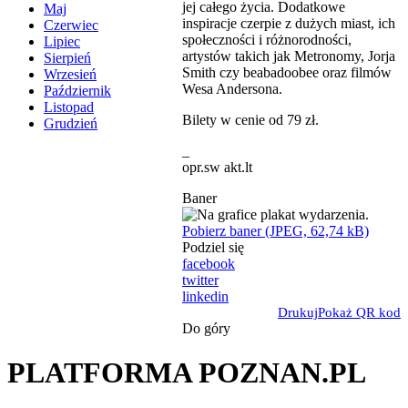
jej całego życia. Dodatkowe
Maj
inspiracje czerpie z dużych miast, ich
Czerwiec
społeczności i różnorodności,
Lipiec
artystów takich jak Metronomy, Jorja
Sierpień
Smith czy beabadoobee oraz filmów
Wrzesień
Wesa Andersona.
Październik
Listopad
Bilety w cenie od 79 zł.
Grudzień
_
opr.sw akt.lt
Baner
Pobierz baner (JPEG, 62,74 kB)
Podziel się
facebook
twitter
linkedin
Drukuj
Pokaż QR kod
Do góry
PLATFORMA POZNAN.PL