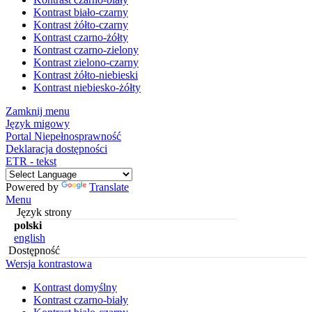
Kontrast biało-czarny
Kontrast żółto-czarny
Kontrast czarno-żółty
Kontrast czarno-zielony
Kontrast zielono-czarny
Kontrast żółto-niebieski
Kontrast niebiesko-żółty
Zamknij menu
Język migowy
Portal Niepełnosprawność
Deklaracja dostępności
ETR - tekst
Powered by
Translate
Menu
Język strony
polski
english
Dostępność
Wersja kontrastowa
Kontrast domyślny
Kontrast czarno-biały