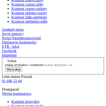
Kontrast żółto-czarny
Kontrast czarno-żółty
Kontrast czarno-zielony
Kontrast zielono-czarny
Kontrast żółto-niebieski
Kontrast niebiesko-żółty
Zamknij menu
Język migowy
Portal Niepełnosprawność
Deklaracja dostępności
ETR - tekst
Facebook
Instagram
Szukaj
szukaj artykułów i wydarzeń
Wyszukaj
Linia miasta Poznań
61 646 33 44
Dostępność
Wersja kontrastowa
Kontrast domyślny
Kontrast czarno-biały