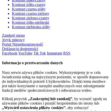
Kontrast biało-czarny
Kontrast żółto-czarny
Kontrast czarno-żółty
Kontrast czarno-zielony
Kontrast zielono-czarny
Kontrast żółto-niebieski
Kontrast niebiesko-żółty
Zamknij menu
Język migowy
Portal Niepełnosprawność
Deklaracja dostępności
Facebook
YouTube
Tik Tok
Instagram
RSS
Informacja o przetwarzaniu danych
Nasz serwis używa plików cookies. Wykorzystujemy je w celu
świadczenia usług na najwyższym poziomie, w sposób dopasowany
do indywidualnych potrzeb Użytkowników. Dzięki temu możliwe
jest także korzystanie z narzędzi analitycznych oraz udostępnianie
funkcji mediów społecznościowych i odtwarzacza wideo.
Kliknij przycisk
„Zaakceptuj lub zamknij”
, by wyrazić zgodę na
używanie plików cookies i przejść bezpośrednio do strony lub
„Wyświetl ustawienia plików cookies”
, aby zobaczyć