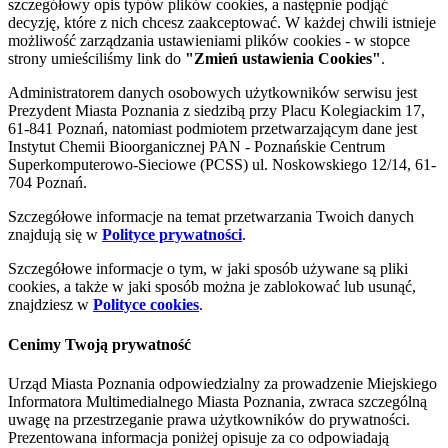
szczegółowy opis typów plików cookies, a następnie podjąć
decyzję, które z nich chcesz zaakceptować. W każdej chwili istnieje
możliwość zarządzania ustawieniami plików cookies - w stopce
strony umieściliśmy link do
"Zmień ustawienia Cookies"
.
Administratorem danych osobowych użytkowników serwisu jest
Prezydent Miasta Poznania z siedzibą przy Placu Kolegiackim 17,
61-841 Poznań, natomiast podmiotem przetwarzającym dane jest
Instytut Chemii Bioorganicznej PAN - Poznańskie Centrum
Superkomputerowo-Sieciowe (PCSS) ul. Noskowskiego 12/14, 61-
704 Poznań.
Szczegółowe informacje na temat przetwarzania Twoich danych
znajdują się w
Polityce prywatności
.
Szczegółowe informacje o tym, w jaki sposób używane są pliki
cookies, a także w jaki sposób można je zablokować lub usunąć,
znajdziesz w
Polityce cookies
.
Cenimy Twoją prywatność
Urząd Miasta Poznania odpowiedzialny za prowadzenie Miejskiego
Informatora Multimedialnego Miasta Poznania, zwraca szczególną
uwagę na przestrzeganie prawa użytkowników do prywatności.
Prezentowana informacja poniżej opisuje za co odpowiadają