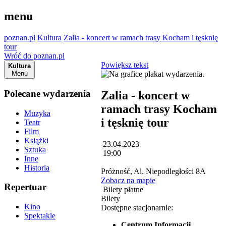
menu
poznan.pl
Kultura
Zalia - koncert w ramach trasy Kocham i tęsknię
tour
Wróć do poznan.pl
Powiększ tekst
Kultura
Menu
Polecane wydarzenia
Zalia - koncert w
ramach trasy Kocham
Muzyka
i tęsknię tour
Teatr
Film
Książki
23.04.2023
Sztuka
19:00
Inne
Historia
Próżność, Al. Niepodległości 8A
Zobacz na mapie
Repertuar
Bilety płatne
Bilety
Kino
Dostępne stacjonarnie:
Spektakle
Centrum Informacji