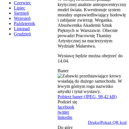
Czerwiec
krytycznej analizie antropocentryczny
Lipiec
model świata. Kwestionuje system
Sierpień
moralny usprawiedliwiający hodowlę
Wrzesień
i zabijanie zwierząt. Weganka.
Październik
Absolwentka Akademii Sztuk
Listopad
Pięknych w Warszawie. Obecnie
Grudzień
prowadzi Pracownię Tkaniny
Artystycznej na macierzystym
Wydziale Malarstwa.
Wystawę będzie można obejrzeć do
14.04.
Baner
Pobierz baner (JPEG, 98,42 kB)
Podziel się
facebook
twitter
linkedin
Drukuj
Pokaż QR kod
Do góry