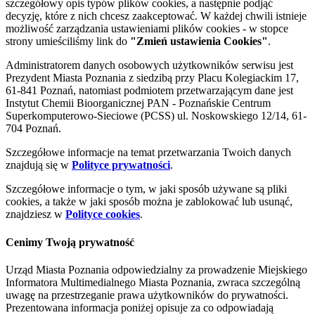
szczegółowy opis typów plików cookies, a następnie podjąć
decyzję, które z nich chcesz zaakceptować. W każdej chwili istnieje
możliwość zarządzania ustawieniami plików cookies - w stopce
strony umieściliśmy link do
"Zmień ustawienia Cookies"
.
Administratorem danych osobowych użytkowników serwisu jest
Prezydent Miasta Poznania z siedzibą przy Placu Kolegiackim 17,
61-841 Poznań, natomiast podmiotem przetwarzającym dane jest
Instytut Chemii Bioorganicznej PAN - Poznańskie Centrum
Superkomputerowo-Sieciowe (PCSS) ul. Noskowskiego 12/14, 61-
704 Poznań.
Szczegółowe informacje na temat przetwarzania Twoich danych
znajdują się w
Polityce prywatności
.
Szczegółowe informacje o tym, w jaki sposób używane są pliki
cookies, a także w jaki sposób można je zablokować lub usunąć,
znajdziesz w
Polityce cookies
.
Cenimy Twoją prywatność
Urząd Miasta Poznania odpowiedzialny za prowadzenie Miejskiego
Informatora Multimedialnego Miasta Poznania, zwraca szczególną
uwagę na przestrzeganie prawa użytkowników do prywatności.
Prezentowana informacja poniżej opisuje za co odpowiadają