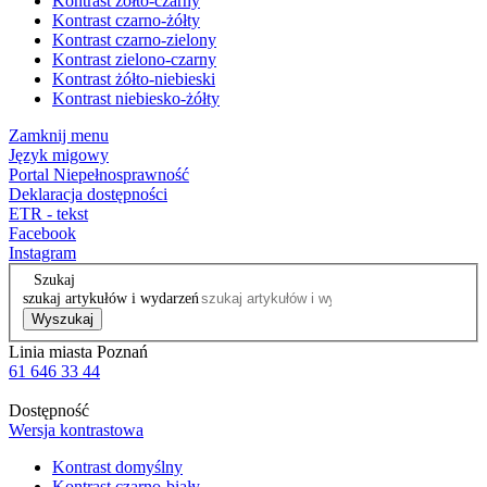
Kontrast żółto-czarny
Kontrast czarno-żółty
Kontrast czarno-zielony
Kontrast zielono-czarny
Kontrast żółto-niebieski
Kontrast niebiesko-żółty
Zamknij menu
Język migowy
Portal Niepełnosprawność
Deklaracja dostępności
ETR - tekst
Facebook
Instagram
Szukaj
szukaj artykułów i wydarzeń
Wyszukaj
Linia miasta Poznań
61 646 33 44
Dostępność
Wersja kontrastowa
Kontrast domyślny
Kontrast czarno-biały