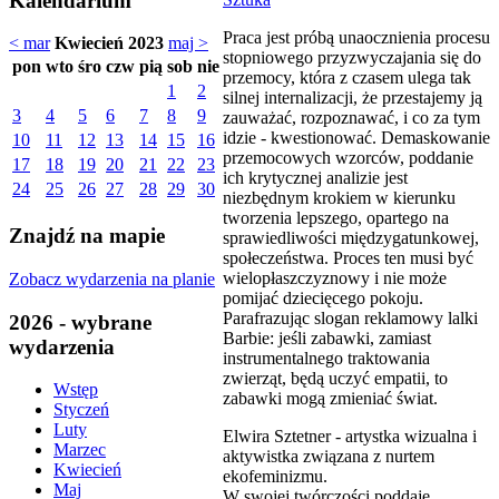
Kalendarium
Praca jest próbą unaocznienia procesu
< mar
Kwiecień 2023
maj >
stopniowego przyzwyczajania się do
pon
wto
śro
czw
pią
sob
nie
przemocy, która z czasem ulega tak
1
2
silnej internalizacji, że przestajemy ją
3
4
5
6
7
8
9
zauważać, rozpoznawać, i co za tym
idzie - kwestionować. Demaskowanie
10
11
12
13
14
15
16
przemocowych wzorców, poddanie
17
18
19
20
21
22
23
ich krytycznej analizie jest
24
25
26
27
28
29
30
niezbędnym krokiem w kierunku
tworzenia lepszego, opartego na
Znajdź na mapie
sprawiedliwości międzygatunkowej,
społeczeństwa. Proces ten musi być
wielopłaszczyznowy i nie może
Zobacz wydarzenia na planie
pomijać dziecięcego pokoju.
Parafrazując slogan reklamowy lalki
2026 - wybrane
Barbie: jeśli zabawki, zamiast
wydarzenia
instrumentalnego traktowania
zwierząt, będą uczyć empatii, to
Wstęp
zabawki mogą zmieniać świat.
Styczeń
Luty
Elwira Sztetner - artystka wizualna i
Marzec
aktywistka związana z nurtem
Kwiecień
ekofeminizmu.
Maj
W swojej twórczości poddaje