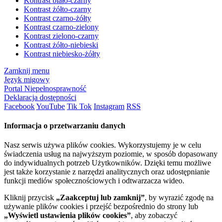
Kontrast biało-czarny
Kontrast żółto-czarny
Kontrast czarno-żółty
Kontrast czarno-zielony
Kontrast zielono-czarny
Kontrast żółto-niebieski
Kontrast niebiesko-żółty
Zamknij menu
Język migowy
Portal Niepełnosprawność
Deklaracja dostępności
Facebook
YouTube
Tik Tok
Instagram
RSS
Informacja o przetwarzaniu danych
Nasz serwis używa plików cookies. Wykorzystujemy je w celu
świadczenia usług na najwyższym poziomie, w sposób dopasowany
do indywidualnych potrzeb Użytkowników. Dzięki temu możliwe
jest także korzystanie z narzędzi analitycznych oraz udostępnianie
funkcji mediów społecznościowych i odtwarzacza wideo.
Kliknij przycisk
„Zaakceptuj lub zamknij”
, by wyrazić zgodę na
używanie plików cookies i przejść bezpośrednio do strony lub
„Wyświetl ustawienia plików cookies”
, aby zobaczyć