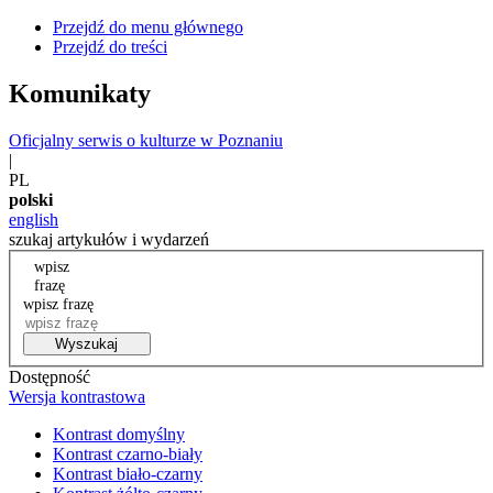
Przejdź do menu głównego
Przejdź do treści
Komunikaty
Oficjalny serwis o kulturze w Poznaniu
|
PL
polski
english
szukaj artykułów i wydarzeń
wpisz
frazę
wpisz frazę
Wyszukaj
Dostępność
Wersja kontrastowa
Kontrast domyślny
Kontrast czarno-biały
Kontrast biało-czarny