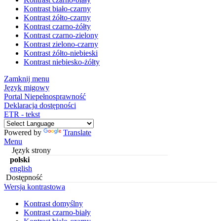
Kontrast biało-czarny
Kontrast żółto-czarny
Kontrast czarno-żółty
Kontrast czarno-zielony
Kontrast zielono-czarny
Kontrast żółto-niebieski
Kontrast niebiesko-żółty
Zamknij menu
Język migowy
Portal Niepełnosprawność
Deklaracja dostępności
ETR - tekst
Powered by
Translate
Menu
Język strony
polski
english
Dostępność
Wersja kontrastowa
Kontrast domyślny
Kontrast czarno-biały