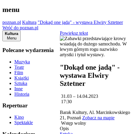
menu
poznan.pl
Kultura
"Dokąd one jadą" - wystawa Elwiry Sztetner
Wróć do poznan.pl
Powiększ tekst
Kultura
Menu
Polecane wydarzenia
Muzyka
"Dokąd one jadą" -
Teatr
Film
wystawa Elwiry
Książki
Sztetner
Sztuka
Inne
Historia
31.03 – 14.04.2023
17:30
Repertuar
Barak Kultury, Al. Marcinkowskiego
Kino
21, Poznań
Zobacz na mapie
Spektakle
Wstęp wolny
Opis
Sztuka