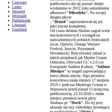
Czerwiec
publiczności dał się poznać dzięki
Lipiec
wydanemu w 2012 roku autorskiemu
Sierpień
albumowi "
Wilczełyko"
. Na swojej
Wrzesień
drugiej płycie
Październik
-
"Brzask"
zaprezentował się już
Listopad
jako artysta kompletny.
Grudzień
Od czasu debiutu Skubas zagrał wiele
tras koncertowych i wystąpił na
najważniejszych polskich festiwalach
(m.in. Open'er, Orange Warsaw
Festival, Jarocin, Przystanek
Woodstock). Brał również udział w
takich projektach jak Męskie Granie
Orkiestra, Obywatel GC v.2.0 czy
Europejski Stadion Kultury.
"Szklane
Miesiące"
to singiel zapowiadający
trzeci album artysty. Jego premiera
koncertowa miała miejsce 17 sierpnia
2019 r. podczas Męskiego Grania w
Warszawie przed ponad 15-tysięczną
publicznością. 23.10.2020 r. miała
miejsce premiera nowej płyty
Skubasa pt.
"
Duch
"
. Do tej pory
ukazały się trzy videoklipy promujące
to wydawnictwo:
"Ojciec i