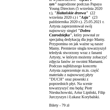
syn"
nagrodzone podczas Papaya
Young Directors (5 września 2020
r.),
"Haitańskie drzewa"
(22
września 2020 r.) i
"Azja"
(23
października 2020 r.). 25.05.2021 r.
Artysta zaprezentował swój
najnowszy singiel
"Dobra
Czarodziejka"
, który powstał ze
specjalną dedykacją dla jego Mamy.
Przypomina on jak ważne są nasze
Mamy. Premierze singla towarzyszył
teledysk stworzony wraz z fanami
Artysty, w którym możemy zobaczyć
zdjęcia fanów ze swoimi Mamami.
Podczas najbliższego koncertu
Artysta zaprezentuje m.in. część
materiału z najnowszej płyty
"DUCH" oraz piosenki z
poprzednich płyt. Na scenie
towarzyszyć mu będą: Piotr
Niesłuchowski, Artur Lipiński, Filip
Jurczyszyn i Łukasz Korybalski.
Bilety - 79 zł