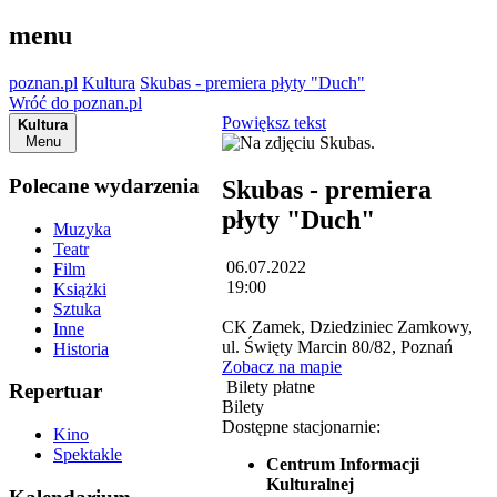
menu
poznan.pl
Kultura
Skubas - premiera płyty "Duch"
Wróć do poznan.pl
Powiększ tekst
Kultura
Menu
Polecane wydarzenia
Skubas - premiera
płyty "Duch"
Muzyka
Teatr
06.07.2022
Film
19:00
Książki
Sztuka
CK Zamek, Dziedziniec Zamkowy,
Inne
ul. Święty Marcin 80/82, Poznań
Historia
Zobacz na mapie
Bilety płatne
Repertuar
Bilety
Dostępne stacjonarnie:
Kino
Spektakle
Centrum Informacji
Kulturalnej