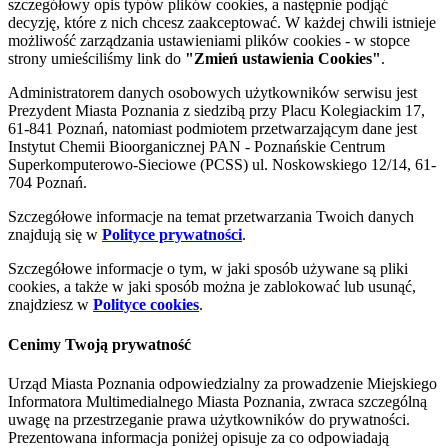
szczegółowy opis typów plików cookies, a następnie podjąć
decyzję, które z nich chcesz zaakceptować. W każdej chwili istnieje
możliwość zarządzania ustawieniami plików cookies - w stopce
strony umieściliśmy link do
"Zmień ustawienia Cookies"
.
Administratorem danych osobowych użytkowników serwisu jest
Prezydent Miasta Poznania z siedzibą przy Placu Kolegiackim 17,
61-841 Poznań, natomiast podmiotem przetwarzającym dane jest
Instytut Chemii Bioorganicznej PAN - Poznańskie Centrum
Superkomputerowo-Sieciowe (PCSS) ul. Noskowskiego 12/14, 61-
704 Poznań.
Szczegółowe informacje na temat przetwarzania Twoich danych
znajdują się w
Polityce prywatności
.
Szczegółowe informacje o tym, w jaki sposób używane są pliki
cookies, a także w jaki sposób można je zablokować lub usunąć,
znajdziesz w
Polityce cookies
.
Cenimy Twoją prywatność
Urząd Miasta Poznania odpowiedzialny za prowadzenie Miejskiego
Informatora Multimedialnego Miasta Poznania, zwraca szczególną
uwagę na przestrzeganie prawa użytkowników do prywatności.
Prezentowana informacja poniżej opisuje za co odpowiadają