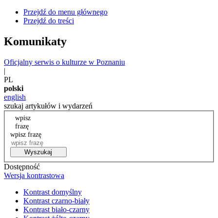
Przejdź do menu głównego
Przejdź do treści
Komunikaty
Oficjalny serwis o kulturze w Poznaniu
|
PL
polski
english
szukaj artykułów i wydarzeń
wpisz
frazę
wpisz frazę
Wyszukaj
Dostępność
Wersja kontrastowa
Kontrast domyślny
Kontrast czarno-biały
Kontrast biało-czarny