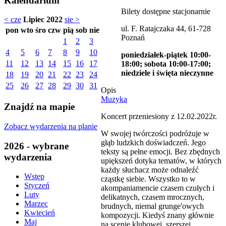
Kalendarium
Bilety dostępne stacjonarnie
< cze
Lipiec 2022
sie >
ul. F. Ratajczaka 44, 61-728
pon
wto
śro
czw
pią
sob
nie
Poznań
1
2
3
4
5
6
7
8
9
10
poniedziałek-piątek 10:00-
11
12
13
14
15
16
17
18:00; sobota 10:00-17:00;
niedziele i święta nieczynne
18
19
20
21
22
23
24
25
26
27
28
29
30
31
Opis
Muzyka
Znajdź na mapie
Koncert przeniesiony z 12.02.2022r.
Zobacz wydarzenia na planie
W swojej twórczości podróżuje w
głąb ludzkich doświadczeń. Jego
2026 - wybrane
teksty są pełne emocji. Bez zbędnych
wydarzenia
upiększeń dotyka tematów, w których
każdy słuchacz może odnaleźć
Wstęp
cząstkę siebie. Wszystko to w
Styczeń
akompaniamencie czasem czułych i
Luty
delikatnych, czasem mrocznych,
Marzec
brudnych, niemal grunge'owych
Kwiecień
kompozycji. Kiedyś znany głównie
Maj
na scenie klubowej, szerszej