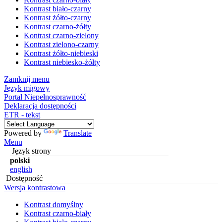
Kontrast biało-czarny
Kontrast żółto-czarny
Kontrast czarno-żółty
Kontrast czarno-zielony
Kontrast zielono-czarny
Kontrast żółto-niebieski
Kontrast niebiesko-żółty
Zamknij menu
Język migowy
Portal Niepełnosprawność
Deklaracja dostępności
ETR - tekst
Powered by
Translate
Menu
Język strony
polski
english
Dostępność
Wersja kontrastowa
Kontrast domyślny
Kontrast czarno-biały