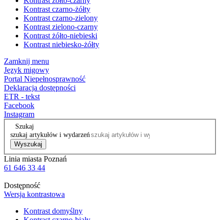
Kontrast żółto-czarny
Kontrast czarno-żółty
Kontrast czarno-zielony
Kontrast zielono-czarny
Kontrast żółto-niebieski
Kontrast niebiesko-żółty
Zamknij menu
Język migowy
Portal Niepełnosprawność
Deklaracja dostępności
ETR - tekst
Facebook
Instagram
Szukaj
szukaj artykułów i wydarzeń
Wyszukaj
Linia miasta Poznań
61 646 33 44
Dostępność
Wersja kontrastowa
Kontrast domyślny
Kontrast czarno-biały