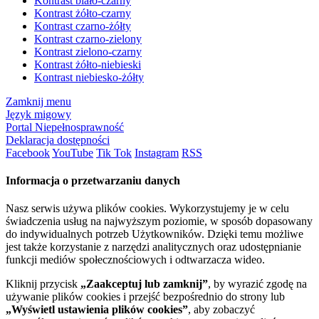
Kontrast biało-czarny
Kontrast żółto-czarny
Kontrast czarno-żółty
Kontrast czarno-zielony
Kontrast zielono-czarny
Kontrast żółto-niebieski
Kontrast niebiesko-żółty
Zamknij menu
Język migowy
Portal Niepełnosprawność
Deklaracja dostępności
Facebook
YouTube
Tik Tok
Instagram
RSS
Informacja o przetwarzaniu danych
Nasz serwis używa plików cookies. Wykorzystujemy je w celu
świadczenia usług na najwyższym poziomie, w sposób dopasowany
do indywidualnych potrzeb Użytkowników. Dzięki temu możliwe
jest także korzystanie z narzędzi analitycznych oraz udostępnianie
funkcji mediów społecznościowych i odtwarzacza wideo.
Kliknij przycisk
„Zaakceptuj lub zamknij”
, by wyrazić zgodę na
używanie plików cookies i przejść bezpośrednio do strony lub
„Wyświetl ustawienia plików cookies”
, aby zobaczyć