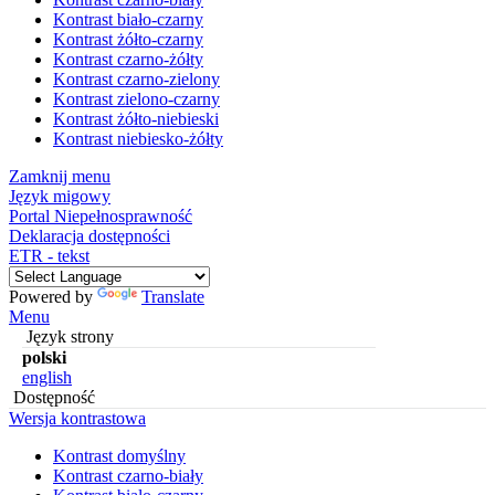
Kontrast biało-czarny
Kontrast żółto-czarny
Kontrast czarno-żółty
Kontrast czarno-zielony
Kontrast zielono-czarny
Kontrast żółto-niebieski
Kontrast niebiesko-żółty
Zamknij menu
Język migowy
Portal Niepełnosprawność
Deklaracja dostępności
ETR - tekst
Powered by
Translate
Menu
Język strony
polski
english
Dostępność
Wersja kontrastowa
Kontrast domyślny
Kontrast czarno-biały