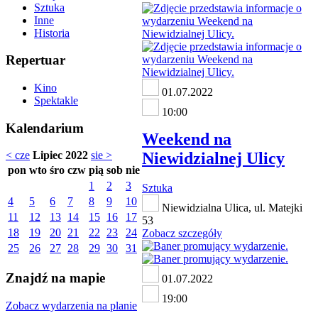
Sztuka
Inne
Historia
Repertuar
Kino
01.07.2022
Spektakle
10:00
Kalendarium
Weekend na
Niewidzialnej Ulicy
< cze
Lipiec 2022
sie >
pon
wto
śro
czw
pią
sob
nie
1
2
3
Sztuka
4
5
6
7
8
9
10
Niewidzialna Ulica, ul. Matejki
11
12
13
14
15
16
17
53
18
19
20
21
22
23
24
Zobacz szczegóły
25
26
27
28
29
30
31
Znajdź na mapie
01.07.2022
19:00
Zobacz wydarzenia na planie