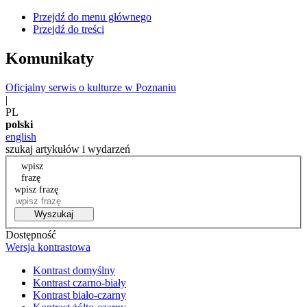
Przejdź do menu głównego
Przejdź do treści
Komunikaty
Oficjalny serwis o kulturze w Poznaniu
|
PL
polski
english
szukaj artykułów i wydarzeń
wpisz
frazę
wpisz frazę
Wyszukaj
Dostępność
Wersja kontrastowa
Kontrast domyślny
Kontrast czarno-biały
Kontrast biało-czarny