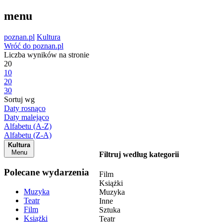
menu
poznan.pl
Kultura
Wróć do poznan.pl
Liczba wyników na stronie
20
10
20
30
Sortuj wg
Daty rosnąco
Daty malejąco
Alfabetu (A-Z)
Alfabetu (Z-A)
Kultura
Menu
Filtruj według kategorii
Polecane wydarzenia
Film
Książki
Muzyka
Muzyka
Teatr
Inne
Film
Sztuka
Książki
Teatr