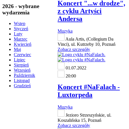
Koncert "...w drodze",
2026 - wybrane
z cyklu Artyści
wydarzenia
Andersa
Wstęp
Styczeń
Muzyka
Luty
Aula Artis, (Collegium Da
Marzec
Vinci), ul. Kutrzeby 10, Poznań
Kwiecień
Zobacz szczegóły
Maj
Czerwiec
Lipiec
Sierpień
01.07.2022
Wrzesień
Październik
20:00
Listopad
Koncert #NaFalach -
Grudzień
Luxtorpeda
Muzyka
Jezioro Strzeszyńskie, ul.
Koszalińska 15, Poznań
Zobacz szczegóły