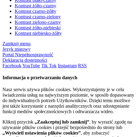
Kontrast biało-czarny
Kontrast żółto-czarny
Kontrast czarno-żółty
Kontrast czarno-zielony
Kontrast zielono-czarny
Kontrast żółto-niebieski
Kontrast niebiesko-żółty
Zamknij menu
Język migowy
Portal Niepełnosprawność
Deklaracja dostępności
Facebook
YouTube
Tik Tok
Instagram
RSS
Informacja o przetwarzaniu danych
Nasz serwis używa plików cookies. Wykorzystujemy je w celu
świadczenia usług na najwyższym poziomie, w sposób dopasowany
do indywidualnych potrzeb Użytkowników. Dzięki temu możliwe
jest także korzystanie z narzędzi analitycznych oraz udostępnianie
funkcji mediów społecznościowych i odtwarzacza wideo.
Kliknij przycisk
„Zaakceptuj lub zamknij”
, by wyrazić zgodę na
używanie plików cookies i przejść bezpośrednio do strony lub
„Wyświetl ustawienia plików cookies”
, aby zobaczyć