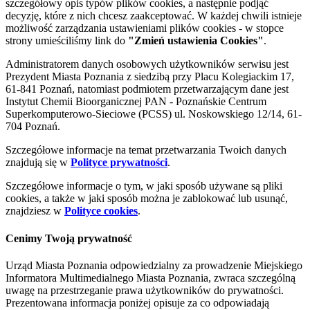
szczegółowy opis typów plików cookies, a następnie podjąć
decyzję, które z nich chcesz zaakceptować. W każdej chwili istnieje
możliwość zarządzania ustawieniami plików cookies - w stopce
strony umieściliśmy link do
"Zmień ustawienia Cookies"
.
Administratorem danych osobowych użytkowników serwisu jest
Prezydent Miasta Poznania z siedzibą przy Placu Kolegiackim 17,
61-841 Poznań, natomiast podmiotem przetwarzającym dane jest
Instytut Chemii Bioorganicznej PAN - Poznańskie Centrum
Superkomputerowo-Sieciowe (PCSS) ul. Noskowskiego 12/14, 61-
704 Poznań.
Szczegółowe informacje na temat przetwarzania Twoich danych
znajdują się w
Polityce prywatności
.
Szczegółowe informacje o tym, w jaki sposób używane są pliki
cookies, a także w jaki sposób można je zablokować lub usunąć,
znajdziesz w
Polityce cookies
.
Cenimy Twoją prywatność
Urząd Miasta Poznania odpowiedzialny za prowadzenie Miejskiego
Informatora Multimedialnego Miasta Poznania, zwraca szczególną
uwagę na przestrzeganie prawa użytkowników do prywatności.
Prezentowana informacja poniżej opisuje za co odpowiadają