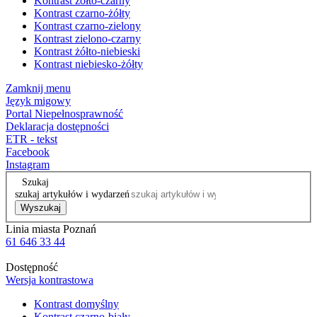
Kontrast żółto-czarny
Kontrast czarno-żółty
Kontrast czarno-zielony
Kontrast zielono-czarny
Kontrast żółto-niebieski
Kontrast niebiesko-żółty
Zamknij menu
Język migowy
Portal Niepełnosprawność
Deklaracja dostępności
ETR - tekst
Facebook
Instagram
Szukaj
szukaj artykułów i wydarzeń
Wyszukaj
Linia miasta Poznań
61 646 33 44
Dostępność
Wersja kontrastowa
Kontrast domyślny
Kontrast czarno-biały