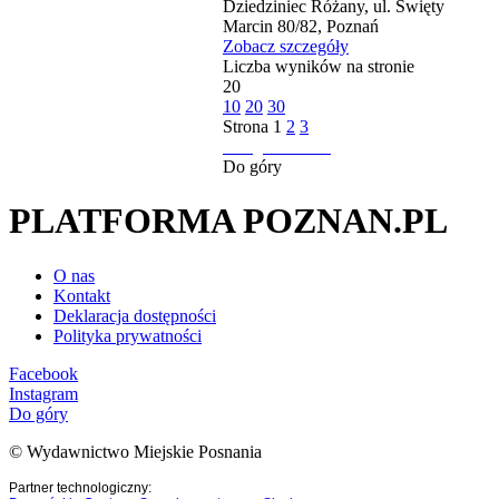
Dziedziniec Różany, ul. Święty
Marcin 80/82, Poznań
Zobacz szczegóły
Liczba wyników na stronie
20
10
20
30
Strona
1
2
3
następna strona
Do góry
PLATFORMA POZNAN.PL
O nas
Kontakt
Deklaracja dostępności
Polityka prywatności
Facebook
Instagram
Do góry
© Wydawnictwo Miejskie Posnania
Partner technologiczny: