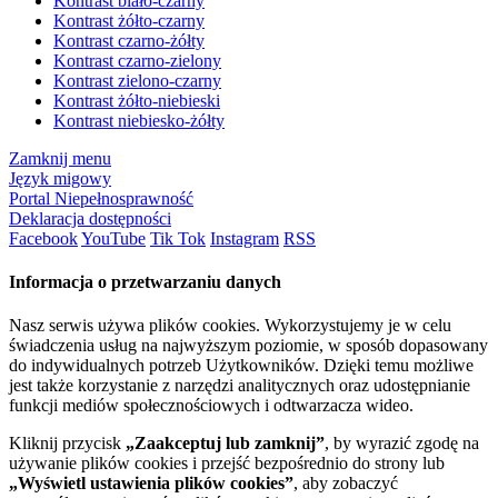
Kontrast biało-czarny
Kontrast żółto-czarny
Kontrast czarno-żółty
Kontrast czarno-zielony
Kontrast zielono-czarny
Kontrast żółto-niebieski
Kontrast niebiesko-żółty
Zamknij menu
Język migowy
Portal Niepełnosprawność
Deklaracja dostępności
Facebook
YouTube
Tik Tok
Instagram
RSS
Informacja o przetwarzaniu danych
Nasz serwis używa plików cookies. Wykorzystujemy je w celu
świadczenia usług na najwyższym poziomie, w sposób dopasowany
do indywidualnych potrzeb Użytkowników. Dzięki temu możliwe
jest także korzystanie z narzędzi analitycznych oraz udostępnianie
funkcji mediów społecznościowych i odtwarzacza wideo.
Kliknij przycisk
„Zaakceptuj lub zamknij”
, by wyrazić zgodę na
używanie plików cookies i przejść bezpośrednio do strony lub
„Wyświetl ustawienia plików cookies”
, aby zobaczyć