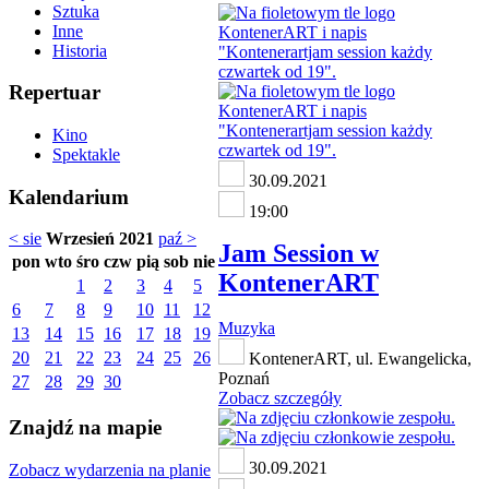
Sztuka
Inne
Historia
Repertuar
Kino
Spektakle
30.09.2021
Kalendarium
19:00
< sie
Wrzesień 2021
paź >
Jam Session w
pon
wto
śro
czw
pią
sob
nie
KontenerART
1
2
3
4
5
6
7
8
9
10
11
12
Muzyka
13
14
15
16
17
18
19
20
21
22
23
24
25
26
KontenerART, ul. Ewangelicka,
Poznań
27
28
29
30
Zobacz szczegóły
Znajdź na mapie
30.09.2021
Zobacz wydarzenia na planie