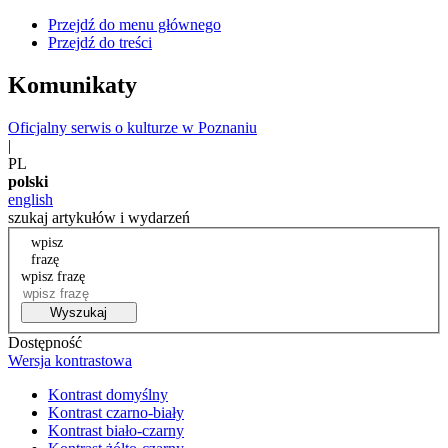
Przejdź do menu głównego
Przejdź do treści
Komunikaty
Oficjalny serwis o kulturze w Poznaniu
|
PL
polski
english
szukaj artykułów i wydarzeń
wpisz
frazę
wpisz frazę
Wyszukaj
Dostępność
Wersja kontrastowa
Kontrast domyślny
Kontrast czarno-biały
Kontrast biało-czarny