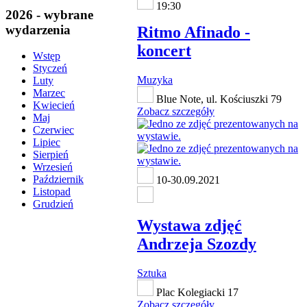
19:30
2026 - wybrane
wydarzenia
Ritmo Afinado -
koncert
Wstęp
Styczeń
Muzyka
Luty
Marzec
Blue Note, ul. Kościuszki 79
Kwiecień
Zobacz szczegóły
Maj
Czerwiec
Lipiec
Sierpień
Wrzesień
Październik
10-30.09.2021
Listopad
Grudzień
Wystawa zdjęć
Andrzeja Szozdy
Sztuka
Plac Kolegiacki 17
Zobacz szczegóły