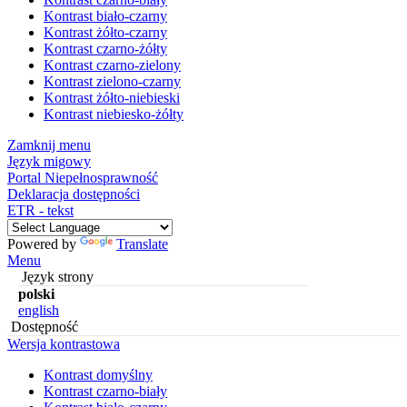
Kontrast biało-czarny
Kontrast żółto-czarny
Kontrast czarno-żółty
Kontrast czarno-zielony
Kontrast zielono-czarny
Kontrast żółto-niebieski
Kontrast niebiesko-żółty
Zamknij menu
Język migowy
Portal Niepełnosprawność
Deklaracja dostępności
ETR - tekst
Powered by
Translate
Menu
Język strony
polski
english
Dostępność
Wersja kontrastowa
Kontrast domyślny
Kontrast czarno-biały