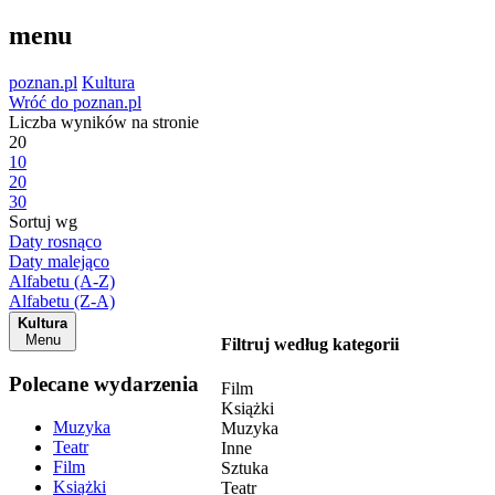
menu
poznan.pl
Kultura
Wróć do poznan.pl
Liczba wyników na stronie
20
10
20
30
Sortuj wg
Daty rosnąco
Daty malejąco
Alfabetu (A-Z)
Alfabetu (Z-A)
Kultura
Menu
Filtruj według kategorii
Polecane wydarzenia
Film
Książki
Muzyka
Muzyka
Teatr
Inne
Film
Sztuka
Książki
Teatr