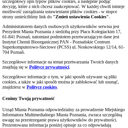
szczegółowy opis typów plików cookies, a następnie podjąć
decyzję, które z nich chcesz zaakceptować. W każdej chwili istnieje
możliwość zarządzania ustawieniami plików cookies - w stopce
strony umieściliśmy link do
"Zmień ustawienia Cookies"
.
Administratorem danych osobowych użytkowników serwisu jest
Prezydent Miasta Poznania z siedzibą przy Placu Kolegiackim 17,
61-841 Poznań, natomiast podmiotem przetwarzającym dane jest
Instytut Chemii Bioorganicznej PAN - Poznańskie Centrum
Superkomputerowo-Sieciowe (PCSS) ul. Noskowskiego 12/14, 61-
704 Poznań.
Szczegółowe informacje na temat przetwarzania Twoich danych
znajdują się w
Polityce prywatności
.
Szczegółowe informacje o tym, w jaki sposób używane są pliki
cookies, a także w jaki sposób można je zablokować lub usunąć,
znajdziesz w
Polityce cookies
.
Cenimy Twoją prywatność
Urząd Miasta Poznania odpowiedzialny za prowadzenie Miejskiego
Informatora Multimedialnego Miasta Poznania, zwraca szczególną
uwagę na przestrzeganie prawa użytkowników do prywatności.
Prezentowana informacja poniżej opisuje za co odpowiadają