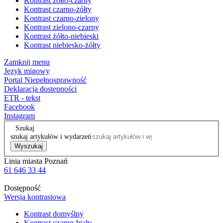
Kontrast żółto-czarny
Kontrast czarno-żółty
Kontrast czarno-zielony
Kontrast zielono-czarny
Kontrast żółto-niebieski
Kontrast niebiesko-żółty
Zamknij menu
Język migowy
Portal Niepełnosprawność
Deklaracja dostępności
ETR - tekst
Facebook
Instagram
Szukaj
szukaj artykułów i wydarzeń
Wyszukaj
Linia miasta Poznań
61 646 33 44
Dostępność
Wersja kontrastowa
Kontrast domyślny
Kontrast czarno-biały